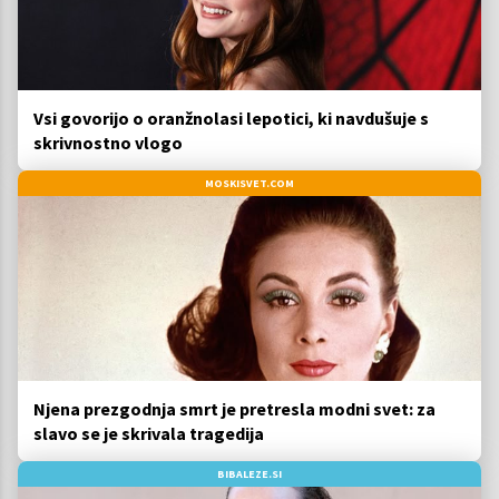
Vsi govorijo o oranžnolasi lepotici, ki navdušuje s
skrivnostno vlogo
MOSKISVET.COM
Njena prezgodnja smrt je pretresla modni svet: za
slavo se je skrivala tragedija
BIBALEZE.SI