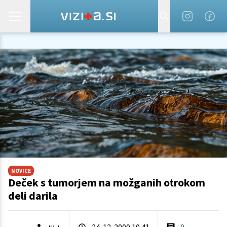
NOVICE
Deček s tumorjem na možganih otrokom
deli darila
24. 12. 2009 10.41
0