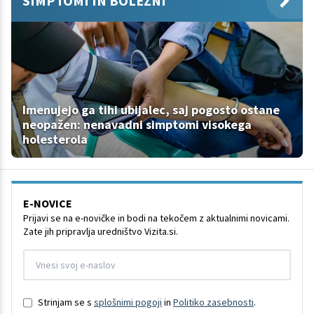
SIMPTOMI IN BOLEZNI
Imenujejo ga tihi ubijalec, saj pogosto ostane
neopažen: nenavadni simptomi visokega
holesterola
E-NOVICE
Prijavi se na e-novičke in bodi na tekočem z aktualnimi novicami.
Zate jih pripravlja uredništvo Vizita.si.
Strinjam se s
splošnimi pogoji
in
Politiko zasebnosti
.