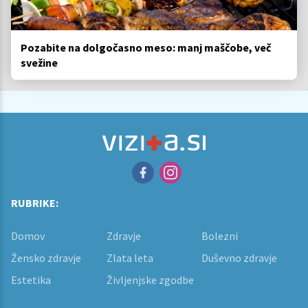
Pozabite na dolgočasno meso: manj maščobe, več
svežine
RUBRIKE:
Domov
Zdravje
Bolezni
Žensko zdravje
Zlata leta
Duševno zdravje
Estetika
Življenjske zgodbe