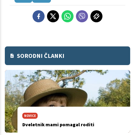
SORODNI ČLANKI
NOVICE
Dveletnik mami pomagal roditi