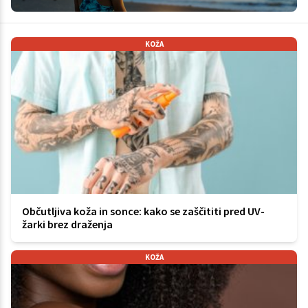
KOŽA
Občutljiva koža in sonce: kako se zaščititi pred UV-
žarki brez draženja
KOŽA