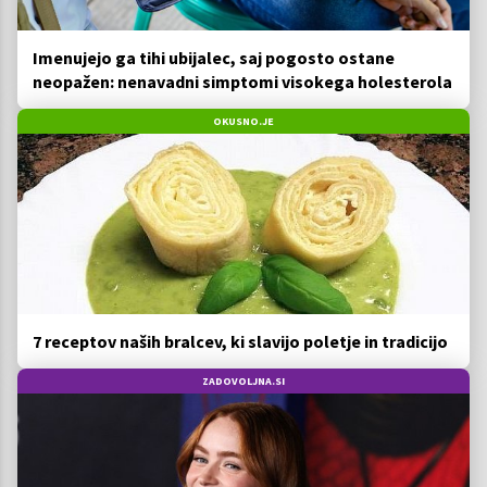
Imenujejo ga tihi ubijalec, saj pogosto ostane
neopažen: nenavadni simptomi visokega holesterola
OKUSNO.JE
7 receptov naših bralcev, ki slavijo poletje in tradicijo
ZADOVOLJNA.SI