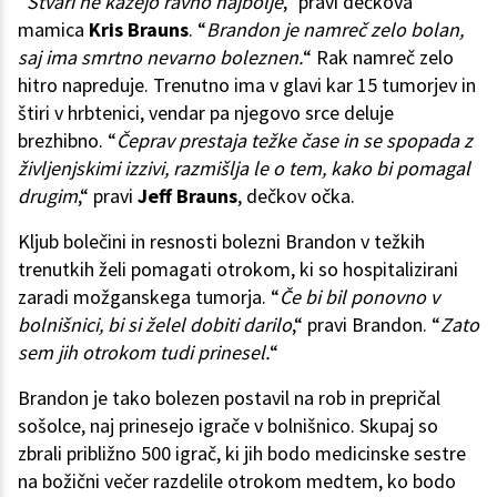
“
Stvari ne kažejo ravno najbolje
,“ pravi dečkova
mamica
Kris Brauns
. “
Brandon je namreč zelo bolan,
saj ima smrtno nevarno boleznen.
“ Rak namreč zelo
hitro napreduje. Trenutno ima v glavi kar 15 tumorjev in
štiri v hrbtenici, vendar pa njegovo srce deluje
brezhibno. “
Čeprav prestaja težke čase in se spopada z
življenjskimi izzivi, razmišlja le o tem, kako bi pomagal
drugim
,“ pravi
Jeff Brauns
, dečkov očka.
Kljub bolečini in resnosti bolezni Brandon v težkih
trenutkih želi pomagati otrokom, ki so hospitalizirani
zaradi možganskega tumorja. “
Če bi bil ponovno v
bolnišnici, bi si želel dobiti darilo
,“ pravi Brandon. “
Zato
sem jih otrokom tudi prinesel
.
“
Brandon je tako bolezen postavil na rob in prepričal
sošolce, naj prinesejo igrače v bolnišnico. Skupaj so
zbrali približno 500 igrač, ki jih bodo medicinske sestre
na božični večer razdelile otrokom medtem, ko bodo