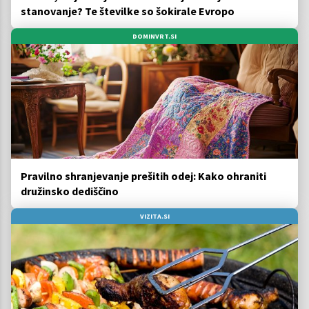
stanovanje? Te številke so šokirale Evropo
DOMINVRT.SI
Pravilno shranjevanje prešitih odej: Kako ohraniti
družinsko dediščino
VIZITA.SI