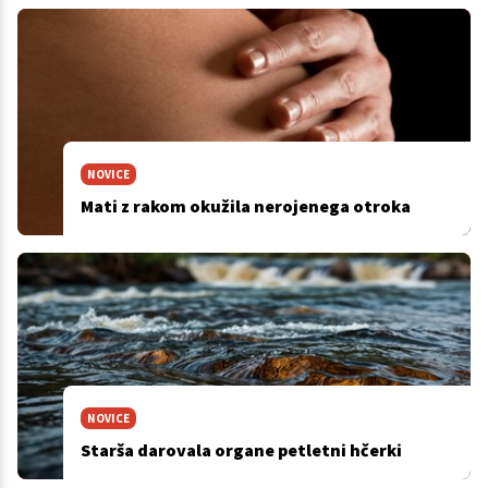
NOVICE
Mati z rakom okužila nerojenega otroka
NOVICE
Starša darovala organe petletni hčerki