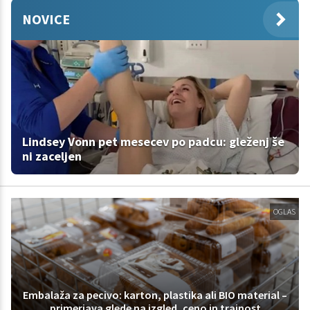
NOVICE
Lindsey Vonn pet mesecev po padcu: gleženj še
ni zaceljen
OGLAS
Embalaža za pecivo: karton, plastika ali BIO material –
primerjava glede na izgled, ceno in trajnost