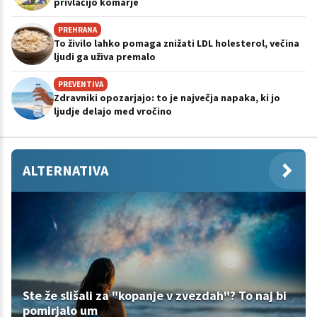
privlačijo komarje
PREHRANA
To živilo lahko pomaga znižati LDL holesterol, večina
ljudi ga uživa premalo
PREVENTIVA
Zdravniki opozarjajo: to je največja napaka, ki jo
ljudje delajo med vročino
ALTERNATIVA
Ste že slišali za "kopanje v zvezdah"? To naj bi
pomirjalo um