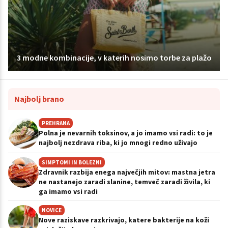
3 modne kombinacije, v katerih nosimo torbe za plažo
Najbolj brano
PREHRANA
Polna je nevarnih toksinov, a jo imamo vsi radi: to je
najbolj nezdrava riba, ki jo mnogi redno uživajo
SIMPTOMI IN BOLEZNI
Zdravnik razbija enega največjih mitov: mastna jetra
ne nastanejo zaradi slanine, temveč zaradi živila, ki
ga imamo vsi radi
NOVICE
Nove raziskave razkrivajo, katere bakterije na koži