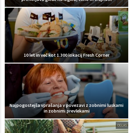
10 let in več kot 1.300 lokacij Fresh Corner
Najpogostejša vprašanja v povezavi z zobnimi luskami
in zobnimi prevlekami
OGLAS