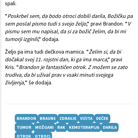
spali.
“
Poskrbel sem, da bodo otroci dobili darila, Božičku pa
sem poslal pismo tudi s svojo željo
,“ pravi Brandon. “
V
pismu sem mu napisal, da si za božič želim, da bi mi
tumorji izginili
,“ dodaja.
Željo pa ima tudi dečkova mamica. “
Želim si, da bi
dočakal svoj 11. rojstni dan, ki ga ima marca
,“ pravi
Kris. “
Brandon je fantastičen otrok. Z možem se zato
trudiva, da bi užival prav v vsaki minuti svojega
življenja,
“ še dodaja.
BRANDON
BRAUNS
ZDRAVJE
VIZITA
DEČEK
TUMOR
MOŽGANI
RAK
KEMOTERAPIJA
DARILA
OTROK
OTROCI