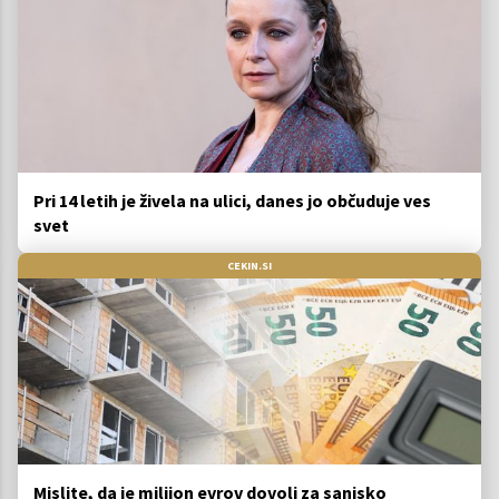
Pri 14 letih je živela na ulici, danes jo občuduje ves
svet
CEKIN.SI
Mislite, da je milijon evrov dovolj za sanjsko