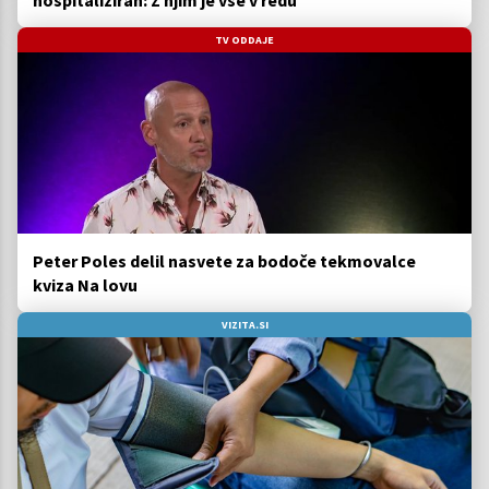
hospitaliziran: Z njim je vse v redu
TV ODDAJE
Peter Poles delil nasvete za bodoče tekmovalce
kviza Na lovu
VIZITA.SI