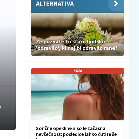
ALTERNATIVA
Že poznate to staro ljudsko
'zdravilo', ki naj bi zdravilo rane?
KOŽA
o
Sončne opekline niso le začasna
nevšečnost: posledice lahko čutite še