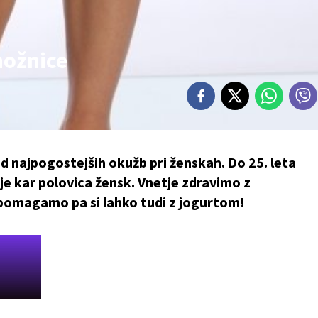
nožnice
ed najpogostejših okužb pri ženskah. Do 25. leta
je kar polovica žensk. Vnetje zdravimo z
g, pomagamo pa si lahko tudi z jogurtom!