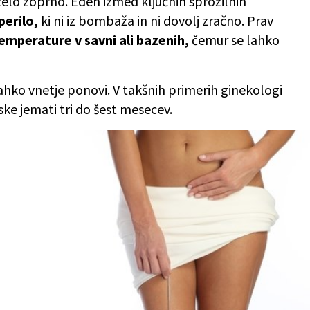
elo zoprno. Eden izmed ključnih sprožilnih
perilo,
ki ni iz bombaža in ni dovolj zračno. Prav
emperature v savni ali bazenih,
čemur se lahko
lahko vnetje ponovi. V takšnih primerih ginekologi
ske jemati tri do šest mesecev.