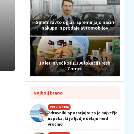
OGLAS
Spletni avto oglasi spreminjajo način
nakupa in prodaje avtomobilov
10 let in več kot 1.300 lokacij Fresh
Corner
Najbolj brano
PREVENTIVA
Zdravniki opozarjajo: to je največja
napaka, ki jo ljudje delajo med
vročino