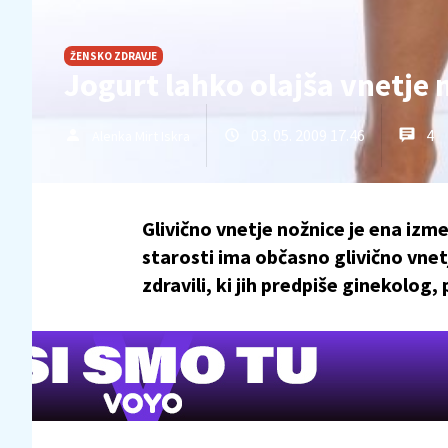
ŽENSKO ZDRAVJE
Jogurt lahko olajša vnetje 
03. 05. 2009 17.46
4
Alenka Mirt Iskra
Glivično vnetje nožnice je ena izm
starosti ima občasno glivično vnet
zdravili, ki jih predpiše ginekolo