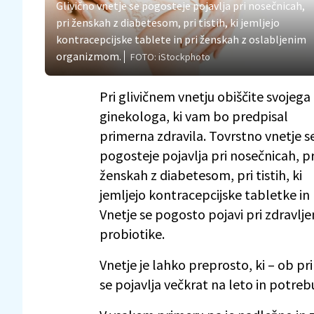
Glivično vnetje se pogosteje pojavlja pri nosečnicah,
pri ženskah z diabetesom, pri tistih, ki jemljejo
kontracepcijske tablete in pri ženskah z oslabljenim
organizmom.
FOTO: iStockphoto
Pri glivičnem vnetju obiščite svojega
ginekologa, ki vam bo predpisal
primerna zdravila. Tovrstno vnetje s
pogosteje pojavlja pri nosečnicah, pr
ženskah z diabetesom, pri tistih, ki
jemljejo kontracepcijske tabletke i
Vnetje se pogosto pojavi pri zdravljenj
probiotike.
Vnetje je lahko preprosto, ki – ob pr
se pojavlja večkrat na leto in potreb