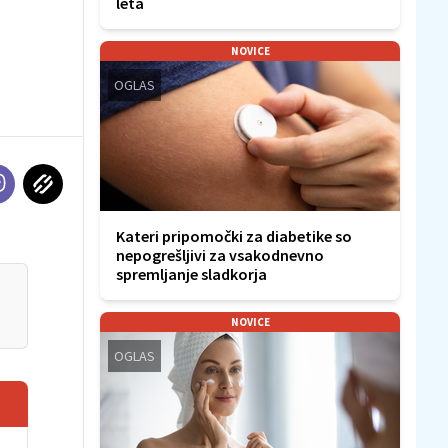
leta
NOVICE
OGLAS
Kateri pripomočki za diabetike so
nepogrešljivi za vsakodnevno
spremljanje sladkorja
NOVICE
OGLAS