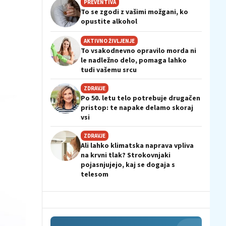
PREVENTIVA
To se zgodi z vašimi možgani, ko
opustite alkohol
AKTIVNO ŽIVLJENJE
To vsakodnevno opravilo morda ni
le nadležno delo, pomaga lahko
tudi vašemu srcu
ZDRAVJE
Po 50. letu telo potrebuje drugačen
pristop: te napake delamo skoraj
vsi
ZDRAVJE
Ali lahko klimatska naprava vpliva
na krvni tlak? Strokovnjaki
pojasnjujejo, kaj se dogaja s
telesom