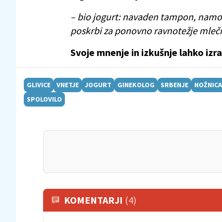
– bio jogurt: navaden tampon, namoče
poskrbi za ponovno ravnotežje mlečn
Svoje mnenje in izkušnje lahko izr
GLIVICE
VNETJE
JOGURT
GINEKOLOG
SRBENJE
NOŽNICA
SPOLOVILO
KOMENTARJI
(4)