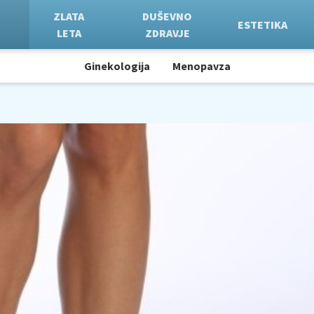
ZLATA
DUŠEVNO
ESTETIKA
LETA
ZDRAVJE
Ginekologija
Menopavza