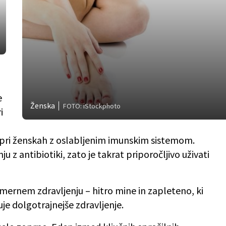
e
Ženska
FOTO: iStockphoto
i
n pri ženskah z oslabljenim imunskim sistemom.
u z antibiotiki, zato je takrat priporočljivo uživati
imernem zdravljenju – hitro mine in zapleteno, ki
uje dolgotrajnejše zdravljenje.