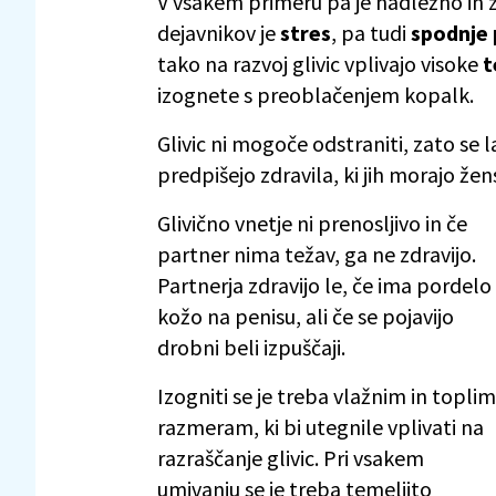
V vsakem primeru pa je nadležno in z
dejavnikov je
stres
, pa tudi
spodnje 
tako na razvoj glivic vplivajo visoke
t
izognete s preoblačenjem kopalk.
Glivic ni mogoče odstraniti, zato se 
predpišejo zdravila, ki jih morajo žen
Glivično vnetje ni prenosljivo in če
partner nima težav, ga ne zdravijo.
Partnerja zdravijo le, če ima pordelo
kožo na penisu, ali če se pojavijo
drobni beli izpuščaji.
Izogniti se je treba vlažnim in toplim
razmeram, ki bi utegnile vplivati na
razraščanje glivic. Pri vsakem
umivanju se je treba temeljito