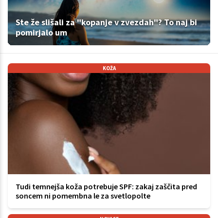
Ste že slišali za "kopanje v zvezdah"? To naj bi
pomirjalo um
KOŽA
Tudi temnejša koža potrebuje SPF: zakaj zaščita pred
soncem ni pomembna le za svetlopolte