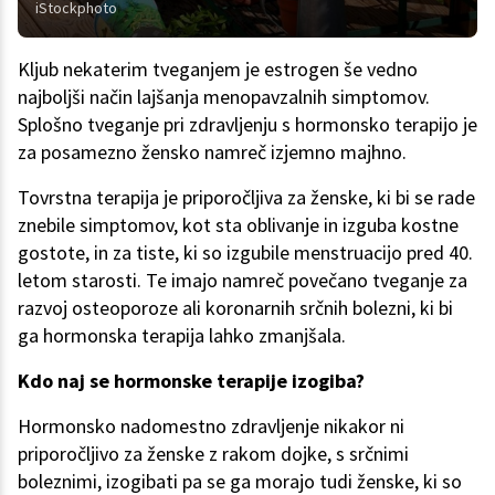
iStockphoto
Kljub nekaterim tveganjem je estrogen še vedno
najboljši način lajšanja menopavzalnih simptomov.
Splošno tveganje pri zdravljenju s hormonsko terapijo je
za posamezno žensko namreč izjemno majhno.
Tovrstna terapija je priporočljiva za ženske, ki bi se rade
znebile simptomov, kot sta oblivanje in izguba kostne
gostote, in za tiste, ki so izgubile menstruacijo pred 40.
letom starosti. Te imajo namreč povečano tveganje za
razvoj osteoporoze ali koronarnih srčnih bolezni, ki bi
ga hormonska terapija lahko zmanjšala.
Kdo naj se hormonske terapije izogiba?
Hormonsko nadomestno zdravljenje nikakor ni
priporočljivo za ženske z rakom dojke, s srčnimi
boleznimi, izogibati pa se ga morajo tudi ženske, ki so