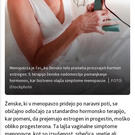
Menopavza je čas, ko žensko telo preneha proizvajati hormon
estrogen. S terapijo ženske nadomestijo pomanjkanje
hormonov, kar bistveno olajša simptome menopavze.
FOTO:
iStockphoto
Ženske, ki v menopavzo pridejo po naravni poti, se
običajno odločajo za standardno hormonsko terapijo,
kar pomeni, da prejemajo estrogen in progestin, moško
obliko progesterona. Ta lajša vaginalne simptome
menopavze, kot so izsušenost, srbečica, vnetje ali