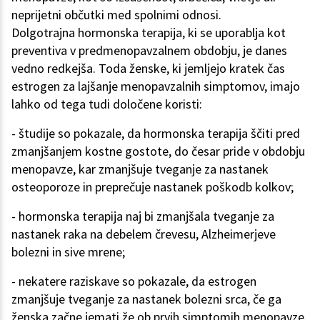
neprijetni občutki med spolnimi odnosi.
Dolgotrajna hormonska terapija, ki se uporablja kot
preventiva v predmenopavzalnem obdobju, je danes
vedno redkejša. Toda ženske, ki jemljejo kratek čas
estrogen za lajšanje menopavzalnih simptomov, imajo
lahko od tega tudi določene koristi:
- študije so pokazale, da hormonska terapija ščiti pred
zmanjšanjem kostne gostote, do česar pride v obdobju
menopavze, kar zmanjšuje tveganje za nastanek
osteoporoze in preprečuje nastanek poškodb kolkov;
- hormonska terapija naj bi zmanjšala tveganje za
nastanek raka na debelem črevesu, Alzheimerjeve
bolezni in sive mrene;
- nekatere raziskave so pokazale, da estrogen
zmanjšuje tveganje za nastanek bolezni srca, če ga
ženska začne jemati že ob prvih simptomih menopavze.