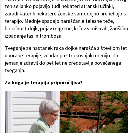
teh se lahko pojavijo tudi nekateri stranski učinki,
zaradi katerih nekatere ženske samodejno prenehajo s
terapijo. Mednje spadajo naraščanje telesne teže,
bolečnost dojk, pojav migrene, krčev v mišicah, žariščno
izpadanje las in tromboza.
Tveganje za nastanek raka dojke narašča s številom let
uporabe terapije, vendar pa strokovnjaki menijo, da
jemanje zdravil do pet let ne predstavlja povečanega
tveganja.
Za koga je terapija priporočljiva?