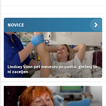
NOVICE
Lindsey Vonn pet mesecev po padcu: gleženj še
ni zaceljen