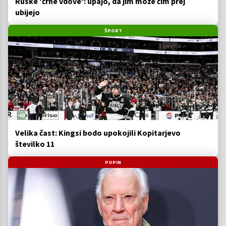
Ruske 'črne vdove': upajo, da jim može čim prej
ubijejo
ŠPORT
Velika čast: Kingsi bodo upokojili Kopitarjevo
številko 11
POPIN