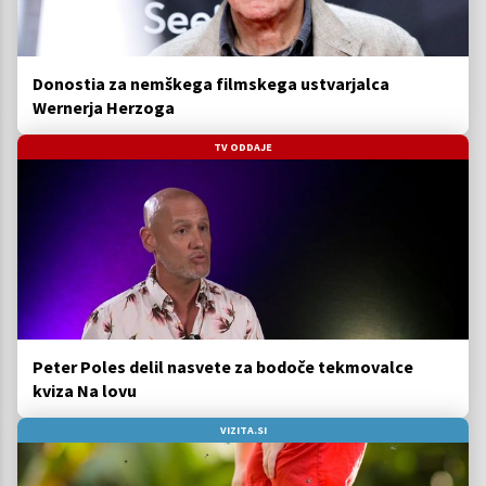
Donostia za nemškega filmskega ustvarjalca
Wernerja Herzoga
TV ODDAJE
Peter Poles delil nasvete za bodoče tekmovalce
kviza Na lovu
VIZITA.SI