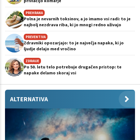
privlačijo komarje
PREHRANA
Polna je nevarnih toksinov, a jo imamo vsi radi: to je
najbolj nezdrava riba, ki jo mnogi redno uživajo
PREVENTIVA
Zdravniki opozarjajo: to je največja napaka, ki jo
ljudje delajo med vročino
ZDRAVJE
Po 50. letu telo potrebuje drugačen pristop: te
napake delamo skoraj vsi
ALTERNATIVA