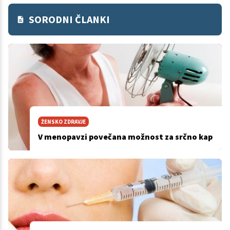
SORODNI ČLANKI
ŽENSKO ZDRAVJE
V menopavzi povečana možnost za srčno kap