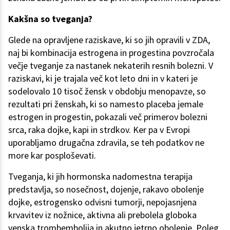
Kakšna so tveganja?
Glede na opravljene raziskave, ki so jih opravili v ZDA,
naj bi kombinacija estrogena in progestina povzročala
večje tveganje za nastanek nekaterih resnih bolezni. V
raziskavi, ki je trajala več kot leto dni in v kateri je
sodelovalo 10 tisoč žensk v obdobju menopavze, so
rezultati pri ženskah, ki so namesto placeba jemale
estrogen in progestin, pokazali več primerov bolezni
srca, raka dojke, kapi in strdkov. Ker pa v Evropi
uporabljamo drugačna zdravila, se teh podatkov ne
more kar posploševati.
Tveganja, ki jih hormonska nadomestna terapija
predstavlja, so nosečnost, dojenje, rakavo obolenje
dojke, estrogensko odvisni tumorji, nepojasnjena
krvavitev iz nožnice, aktivna ali prebolela globoka
venska trombembolija in akutno jetrno obolenje. Poleg