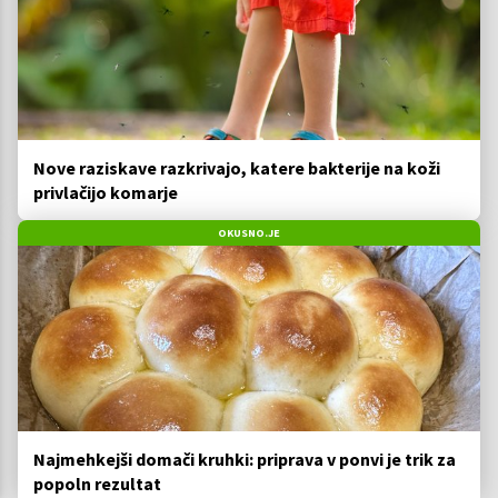
Nove raziskave razkrivajo, katere bakterije na koži
privlačijo komarje
OKUSNO.JE
Najmehkejši domači kruhki: priprava v ponvi je trik za
popoln rezultat