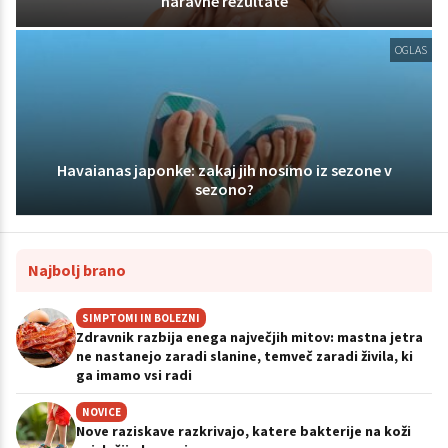
naravne rezultate
OGLAS
Havaianas japonke: zakaj jih nosimo iz sezone v
sezono?
Najbolj brano
SIMPTOMI IN BOLEZNI
Zdravnik razbija enega največjih mitov: mastna jetra
ne nastanejo zaradi slanine, temveč zaradi živila, ki
ga imamo vsi radi
NOVICE
Nove raziskave razkrivajo, katere bakterije na koži