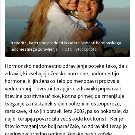
Preverite, katere so predosti in katere slabosti hormonskega
nadomestnega zdravljenja!
FOTO: iStockphoto
Hormonsko nadomestno zdravljenje poteka tako, da z
zdravili, ki vsebujejo ženske hormone, nadomestijo
hormone, ki jih žensko telo po menopavzi proizvaja
vedno manj. Tovrstni terapiji so zdravniki pripisovali
številne pozitivne učinke, kot na primer, da zmanjšuje
tveganje za nastanek srčnih bolezni in osteoporoze,
raziskave, ki so jih opravili leta 2002, pa so pokazale, da
naj bi terapija povzročila več škode kot koristi. Ker je
število tveganj vse bolj naraščalo, so zdravniki terapijo
predpisovali vedno redkeje, ženske pa so začele