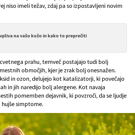
ej niso imeli težav, zdaj pa so izpostavljeni novim
vpliva na vašo kožo in kako to preprečiti
 cvetnega prahu, temveč postajajo tudi bolj
v mestnih območjih, kjer je zrak bolj onesnažen.
id in ozon, delujejo kot katalizatorji, ki povečajo
h in jih naredijo bolj alergene. Kot navaja
mestih pomemben dejavnik, ki povzroči, da se ljudje
o hujše simptome.