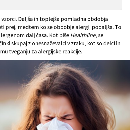
 vzorci. Daljša in toplejša pomladna obdobja
eti prej, medtem ko se obdobje alergij podaljša. To
 alergenom dalj časa. Kot piše
Healthline
, se
i skupaj z onesnaževalci v zraku, kot so delci in
mu tveganju za alergijske reakcije.