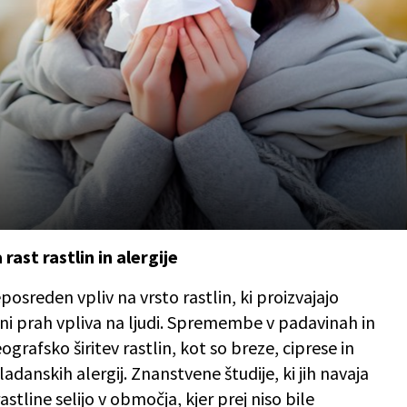
st rastlin in alergije
reden vpliv na vrsto rastlin, ki proizvajajo
tni prah vpliva na ljudi. Spremembe v padavinah in
grafsko širitev rastlin, kot so breze, ciprese in
ladanskih alergij. Znanstvene študije, ki jih navaja
rastline selijo v območja, kjer prej niso bile