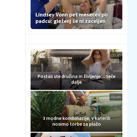
Lindsey Vonn pet mesecev po
padcu: gleženj še ni zaceljen
OGLAS
Postali ste družina in življenje ... teče
dalje
OGLAS
3 modne kombinacije, v katerih
nosimo torbe za plažo