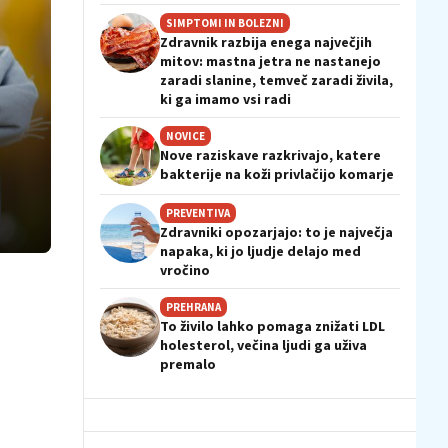
SIMPTOMI IN BOLEZNI
Zdravnik razbija enega največjih
mitov: mastna jetra ne nastanejo
zaradi slanine, temveč zaradi živila,
ki ga imamo vsi radi
NOVICE
Nove raziskave razkrivajo, katere
bakterije na koži privlačijo komarje
PREVENTIVA
Zdravniki opozarjajo: to je največja
napaka, ki jo ljudje delajo med
vročino
PREHRANA
To živilo lahko pomaga znižati LDL
holesterol, večina ljudi ga uživa
premalo