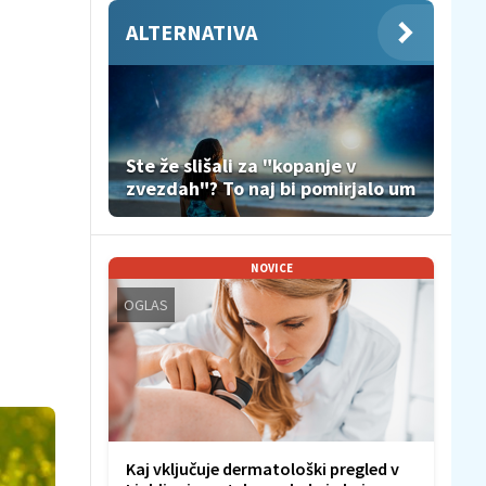
ALTERNATIVA
Ste že slišali za "kopanje v
zvezdah"? To naj bi pomirjalo um
NOVICE
OGLAS
Kaj vključuje dermatološki pregled v