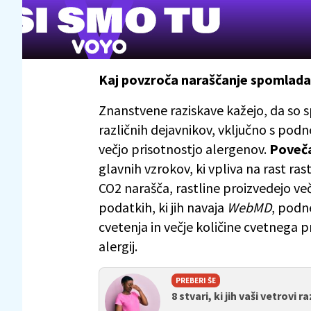
Kaj povzroča naraščanje spomladan
Znanstvene raziskave kažejo, da so 
različnih dejavnikov, vključno s po
večjo prisotnostjo alergenov.
Poveča
glavnih vzrokov, ki vpliva na rast rast
CO2 narašča, rastline proizvedejo več 
podatkih, ki jih navaja
WebMD
, pod
cvetenja in večje količine cvetnega 
alergij.
PREBERI ŠE
8 stvari, ki jih vaši vetrovi 