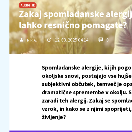
ALERGIJE
Zakaj spomladanske alergije
lahko resnično pomagate?
12. 03. 2025 04.14
0
N.R.A.
Spomladanske alergije, ki jih pogo
okoljske snovi, postajajo vse hujše
subjektivni občutek, temveč je opa
dramatične spremembe v okolju. Skl
zaradi teh alergij. Zakaj se spomla
vzrok, in kako se z njimi spoprijeti
življenje?