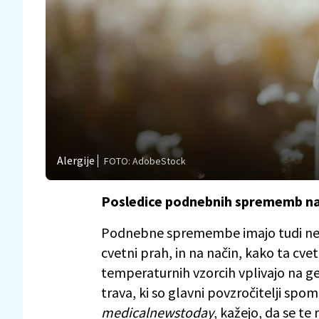
Alergije
FOTO: AdobeStock
Posledice podnebnih sprememb na ra
Podnebne spremembe imajo tudi nepos
cvetni prah, in na način, kako ta cve
temperaturnih vzorcih vplivajo na geo
trava, ki so glavni povzročitelji spom
medicalnewstoday
, kažejo, da se te 