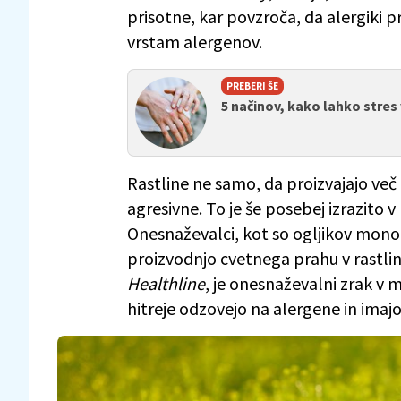
prisotne, kar povzroča, da alergiki pr
vrstam alergenov.
PREBERI ŠE
5 načinov, kako lahko stres 
Rastline ne samo, da proizvajajo več
agresivne. To je še posebej izrazito 
Onesnaževalci, kot so ogljikov monoks
proizvodnjo cvetnega prahu v rastlina
Healthline
, je onesnaževalni zrak v 
hitreje odzovejo na alergene in imaj