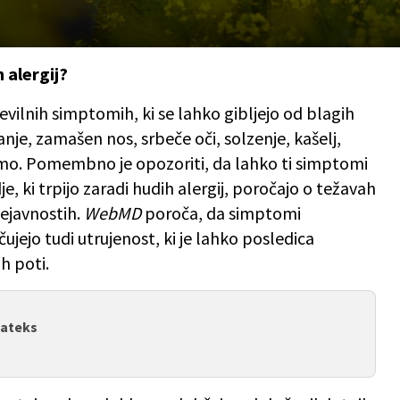
 alergij?
evilnih simptomih, ki se lahko gibljejo od blagih
anje, zamašen nos, srbeče oči, solzenje, kašelj,
tmo. Pomembno je opozoriti, da lahko ti simptomi
dje, ki trpijo zaradi hudih alergij, poročajo o težavah
dejavnostih.
WebMD
poroča, da simptomi
jejo tudi utrujenost, ki je lahko posledica
h poti.
lateks