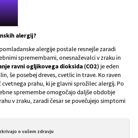
skih alergij?
spomladanske alergije postale resnejše zaradi
dnebnimi spremembami, onesnaževalci v zraku in
nje ravni ogljikovega dioksida (CO2)
je eden
lin, še posebej dreves, cvetlic in trave. Ko raven
cvetnega prahu, ki je glavni sprožilec alergij. Po
nebne spremembe omogočajo daljše obdobje
prahu v zraku, zaradi česar se povečujejo simptomi
razkrivajo o vašem zdravju