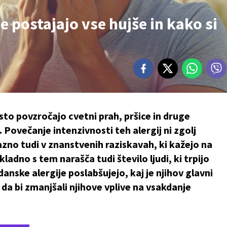
 postajajo vse hujše in kako si
sto povzročajo cvetni prah, pršice in druge
. Povečanje intenzivnosti teh alergij ni zgolj
zno tudi v znanstvenih raziskavah, ki kažejo na
adno s tem narašča tudi število ljudi, ki trpijo
danske alergije poslabšujejo, kaj je njihov glavni
, da bi zmanjšali njihove vplive na vsakdanje