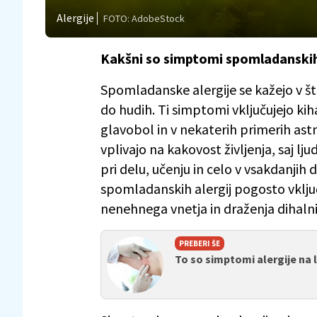
Alergije
FOTO: AdobeStock
Kakšni so simptomi spomladanskih
Spomladanske alergije se kažejo v št
do hudih. Ti simptomi vključujejo kih
glavobol in v nekaterih primerih as
vplivajo na kakovost življenja, saj lju
pri delu, učenju in celo v vsakdanjih 
spomladanskih alergij pogosto vključu
nenehnega vnetja in draženja dihalni
PREBERI ŠE
To so simptomi alergije na 