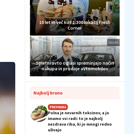
10 let in več kot 1.300 lokacij Fresh
Corner
OGLAS
Spletni avto oglasi spreminjajo način
nakupa in prodaje avtomobilov
Najbolj brano
PREHRANA
Polna je nevarnih toksinov, a jo
imamo vsi radi: to je najbolj
nezdrava riba, ki jo mnogi redno
uživajo