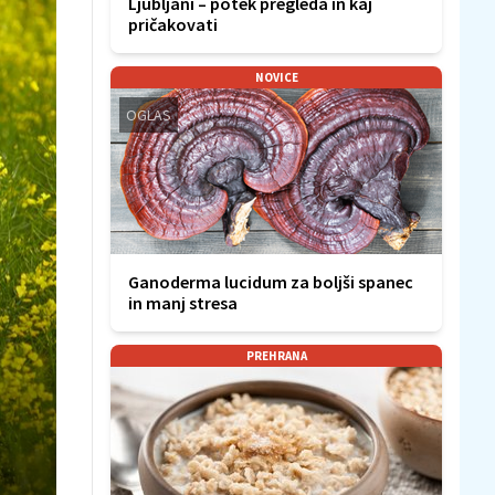
Ljubljani – potek pregleda in kaj
pričakovati
NOVICE
OGLAS
Ganoderma lucidum za boljši spanec
in manj stresa
PREHRANA