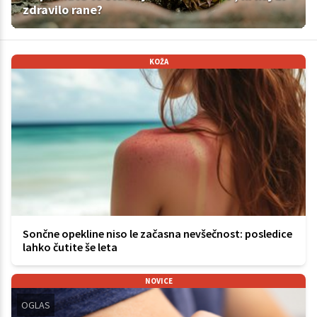
zdravilo rane?
KOŽA
Sončne opekline niso le začasna nevšečnost: posledice
lahko čutite še leta
NOVICE
OGLAS