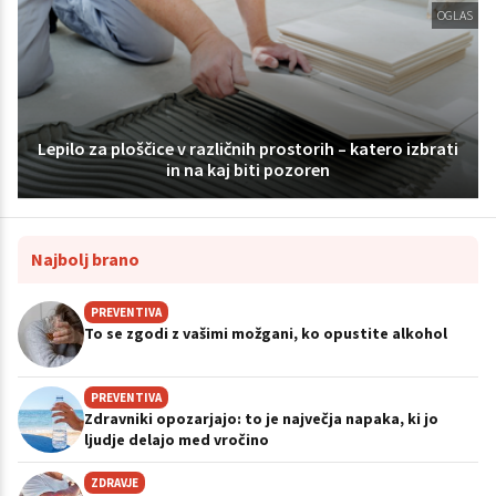
OGLAS
Lepilo za ploščice v različnih prostorih – katero izbrati
in na kaj biti pozoren
Najbolj brano
PREVENTIVA
To se zgodi z vašimi možgani, ko opustite alkohol
PREVENTIVA
Zdravniki opozarjajo: to je največja napaka, ki jo
ljudje delajo med vročino
ZDRAVJE