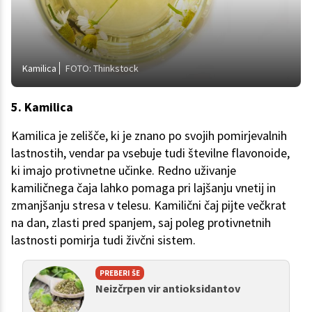
Kamilica
FOTO: Thinkstock
5. Kamilica
Kamilica je zelišče, ki je znano po svojih pomirjevalnih
lastnostih, vendar pa vsebuje tudi številne flavonoide,
ki imajo protivnetne učinke. Redno uživanje
kamiličnega čaja lahko pomaga pri lajšanju vnetij in
zmanjšanju stresa v telesu. Kamilični čaj pijte večkrat
na dan, zlasti pred spanjem, saj poleg protivnetnih
lastnosti pomirja tudi živčni sistem.
PREBERI ŠE
Neizčrpen vir antioksidantov