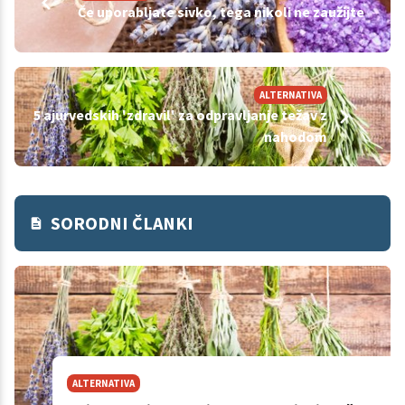
Če uporabljate sivko, tega nikoli ne zaužijte
ALTERNATIVA
5 ajurvedskih 'zdravil' za odpravljanje težav z
nahodom
SORODNI ČLANKI
ALTERNATIVA