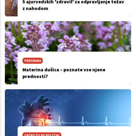
5 ajurvedskih 'zdravil' za odpravljanje težav
z nahodom
PREHRANA
Materina dušica – poznate vse njene
prednosti?
SRČNO ŽILNE BOLEZNI