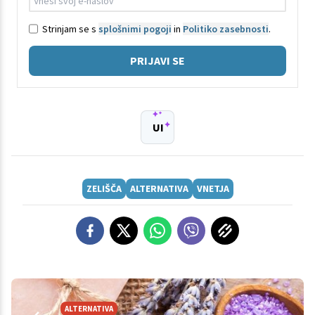
Strinjam se s
splošnimi pogoji
in
Politiko zasebnosti
.
PRIJAVI SE
UI
ZELIŠČA
ALTERNATIVA
VNETJA
ALTERNATIVA