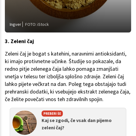
Ingver
FOTO: iStock
3. Zeleni čaj
Zeleni čaj je bogat s katehini, naravnimi antioksidanti,
ki imajo protivnetne učinke. Študije so pokazale, da
redno pitje zelenega čaja lahko pomaga zmanjšati
vnetja v telesu ter izboljša splošno zdravje. Zeleni čaj
lahko pijete večkrat na dan. Poleg tega obstajajo tudi
prehranski dodatki, ki vsebujejo ekstrakt zelenega čaja,
če želite povečati vnos teh zdravilnih spojin.
PREBERI ŠE
Kaj se zgodi, če vsak dan pijemo
zeleni čaj?