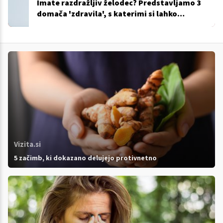
Imate razdražljiv želodec? Predstavljamo 3
domača 'zdravila', s katerimi si lahko
pomagate
Vizita.si
5 začimb, ki dokazano delujejo protivnetno