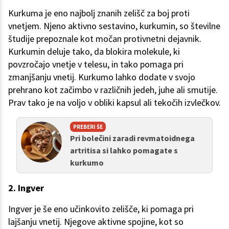
Kurkuma je eno najbolj znanih zelišč za boj proti
vnetjem. Njeno aktivno sestavino, kurkumin, so številne
študije prepoznale kot močan protivnetni dejavnik.
Kurkumin deluje tako, da blokira molekule, ki
povzročajo vnetje v telesu, in tako pomaga pri
zmanjšanju vnetij. Kurkumo lahko dodate v svojo
prehrano kot začimbo v različnih jedeh, juhe ali smutije.
Prav tako je na voljo v obliki kapsul ali tekočih izvlečkov.
PREBERI ŠE
Pri bolečini zaradi revmatoidnega
artritisa si lahko pomagate s
kurkumo
2. Ingver
Ingver je še eno učinkovito zelišče, ki pomaga pri
lajšanju vnetij. Njegove aktivne spojine, kot so