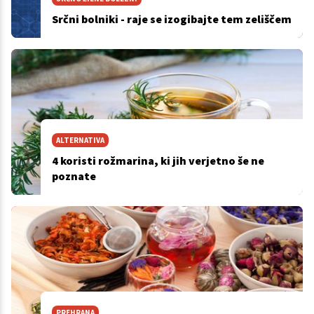
Srčni bolniki - raje se izogibajte tem zeliščem
ALTERNATIVA
4 koristi rožmarina, ki jih verjetno še ne
poznate
PREHRANA