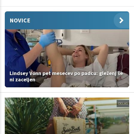
NOVICE
Lindsey Vonn pet mesecev po padcu: gleženj še
ni zaceljen
OGLAS