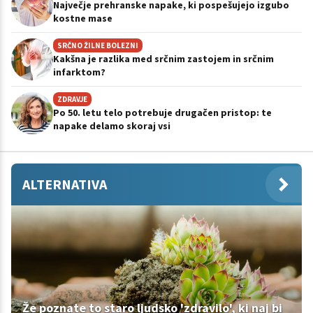
Največje prehranske napake, ki pospešujejo izgubo
kostne mase
SRČNO ŽILNE BOLEZNI
Kakšna je razlika med srčnim zastojem in srčnim
infarktom?
ZDRAVJE
Po 50. letu telo potrebuje drugačen pristop: te
napake delamo skoraj vsi
ALTERNATIVA
Že poznate to staro ljudsko 'zdravilo', ki naj bi