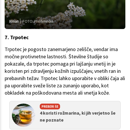
Rman
FOTO: Profimedia
7. Trpotec
Trpotec je pogosto zanemarjeno zelišče, vendar ima
močne protivnetne lastnosti. Številne študije so
pokazale, da trpotec pomaga pri lajšanju vnetij in je
koristen pri zdravljenju kožnih izpuščajev, vnetih ran in
prebavnih težav. Trpotec lahko uporabite v obliki čaja ali
pa uporabite sveže liste za zunanjo uporabo, kot
obkladek na poškodovana mesta ali vnetja kože.
PREBERI ŠE
4 koristi rožmarina, ki jih verjetno še
ne poznate