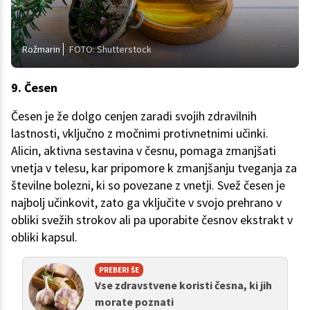
Rožmarin
FOTO: Shutterstock
9. Česen
Česen je že dolgo cenjen zaradi svojih zdravilnih
lastnosti, vključno z močnimi protivnetnimi učinki.
Alicin, aktivna sestavina v česnu, pomaga zmanjšati
vnetja v telesu, kar pripomore k zmanjšanju tveganja za
številne bolezni, ki so povezane z vnetji. Svež česen je
najbolj učinkovit, zato ga vključite v svojo prehrano v
obliki svežih strokov ali pa uporabite česnov ekstrakt v
obliki kapsul.
PREBERI ŠE
Vse zdravstvene koristi česna, ki jih
morate poznati