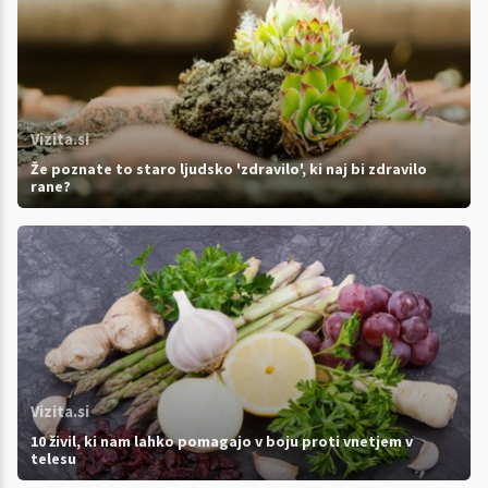
Vizita.si
Že poznate to staro ljudsko 'zdravilo', ki naj bi zdravilo
rane?
Vizita.si
10 živil, ki nam lahko pomagajo v boju proti vnetjem v
telesu