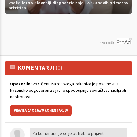
Vsako leto v Sloveniji diagnosticirajo 12.600 novih primerov
artritisa
Priporoča
KOMENTARJI
(0)
Opozorilo:
297. členu Kazenskega zakonika je posameznik
kazensko odgovoren za javno spodbujanje sovraštva, nasilja ali
nestrpnosti.
PRAVILA ZA OBJAVO KOMENTARJEV