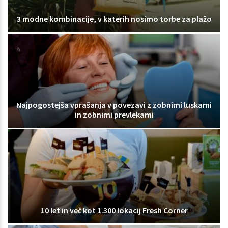
3 modne kombinacije, v katerih nosimo torbe za plažo
Najpogostejša vprašanja v povezavi z zobnimi luskami
in zobnimi prevlekami
10 let in več kot 1.300 lokacij Fresh Corner