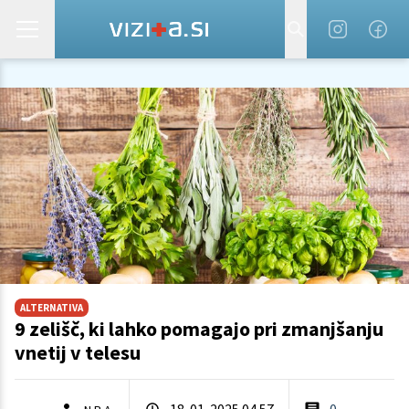
ALTERNATIVA
9 zelišč, ki lahko pomagajo pri zmanjšanju
vnetij v telesu
18. 01. 2025 04.57
0