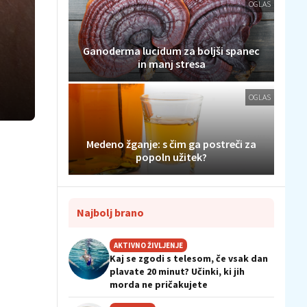
OGLAS
Ganoderma lucidum za boljši spanec
in manj stresa
OGLAS
Medeno žganje: s čim ga postreči za
popoln užitek?
Najbolj brano
AKTIVNO ŽIVLJENJE
Kaj se zgodi s telesom, če vsak dan
plavate 20 minut? Učinki, ki jih
morda ne pričakujete