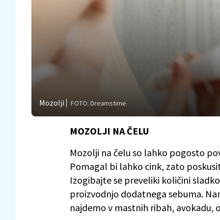
Mozolji
FOTO: Dreamstime
MOZOLJI NA ČELU
Mozolji na čelu so lahko pogosto po
Pomagal bi lahko cink, zato poskusi
Izogibajte se preveliki količini sladkor
proizvodnjo dodatnega sebuma. Names
najdemo v mastnih ribah, avokadu, o