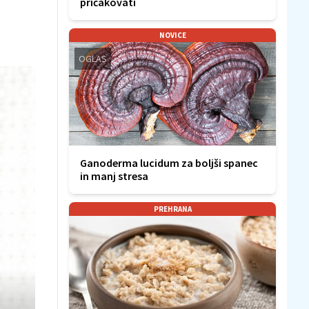
pričakovati
NOVICE
OGLAS
Ganoderma lucidum za boljši spanec
in manj stresa
PREHRANA