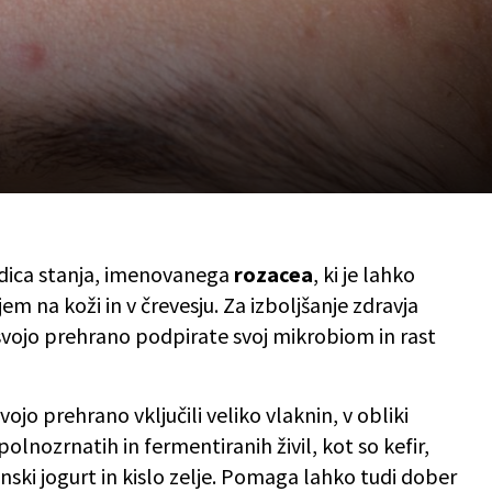
ledica stanja, imenovanega
rozacea
, ki je lahko
m na koži in v črevesju. Za izboljšanje zdravja
svojo prehrano podpirate svoj mikrobiom in rast
ojo prehrano vključili veliko vlaknin, v obliki
olnozrnatih in fermentiranih živil, kot so kefir,
ki jogurt in kislo zelje. Pomaga lahko tudi dober