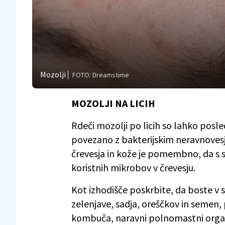
Mozolji
FOTO: Dreamstime
MOZOLJI NA LICIH
Rdeči mozolji po licih so lahko pos
povezano z bakterijskim neravnovesje
črevesja in kože je pomembno, da s 
koristnih mikrobov v črevesju.
Kot izhodišče poskrbite, da boste v sv
zelenjave, sadja, oreščkov in semen, p
kombuča, naravni polnomastni organs