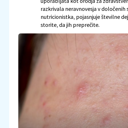
uporabljata kot orodja za zdravstven
razkrivala neravnovesja v določenih 
nutricionistka, pojasnjuje številne de
storite, da jih preprečite.