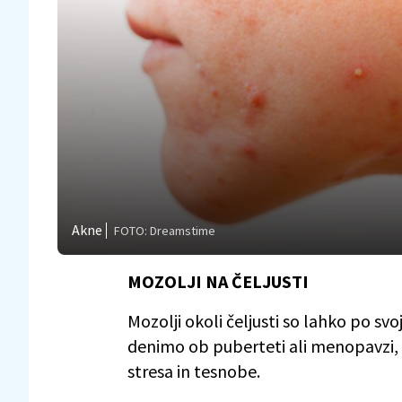
Akne
FOTO: Dreamstime
MOZOLJI NA ČELJUSTI
Mozolji okoli čeljusti so lahko po sv
denimo ob puberteti ali menopavzi,
stresa in tesnobe.