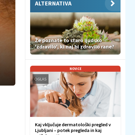
ALTERNATIVA
Že poznate to staro ljudsko
'zdravilo', ki naj bi zdravilo rane?
NOVICE
OGLAS
Kaj vključuje dermatološki pregled v
Ljubljani – potek pregleda in kaj