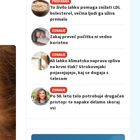
PREHRANA
To živilo lahko pomaga znižati LDL
holesterol, večina ljudi ga uživa
premalo
ZDRAVJE
Zakaj preveč počitka ni vedno
koristno
ZDRAVJE
Ali lahko klimatska naprava vpliva
na krvni tlak? Strokovnjaki
pojasnjujejo, kaj se dogaja s
telesom
ZDRAVJE
Po 50. letu telo potrebuje drugačen
pristop: te napake delamo skoraj
vsi