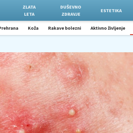
ZLATA
DUŠEVNO
ESTETIKA
LETA
ZDRAVJE
Prehrana
Koža
Rakave bolezni
Aktivno življenje