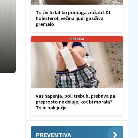
To živilo lahko pomaga znižati LDL
holesterol, večina ljudi ga uživa
premalo
PREBAVA
Vas napenja, boli trebuh, prebava pa
preprosto ne deluje, kot bi morala?
To ni naključje
PREVENTIVA