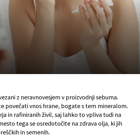
vezani z neravnovesjem v proizvodnji sebuma.
te povečati vnos hrane, bogate s tem mineralom.
ja in rafiniranih živil, saj lahko to vpliva tudi na
to tega se osredotočite na zdrava olja, ki jih
reščkih in semenih.