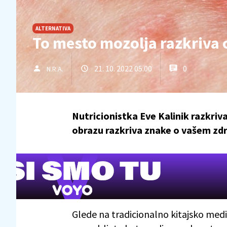
ALTERNATIVA
To mesto mozolja razkriva 
21. 10. 2022 05.00
0
N.R.A.
Nutricionistka Eve Kalinik razkri
obrazu razkriva znake o vašem zdr
Glede na tradicionalno kitajsko medic