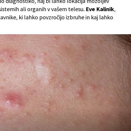
o diagnostiko, naj bi lahko lokacija mozoljev
sistemih ali organih v vašem telesu.
Eve Kalinik
,
javnike, ki lahko povzročijo izbruhe in kaj lahko