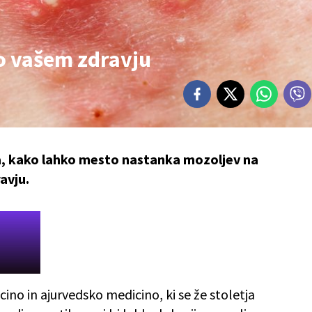
o vašem zdravju
va, kako lahko mesto nastanka mozoljev na
avju.
ino in ajurvedsko medicino, ki se že stoletja