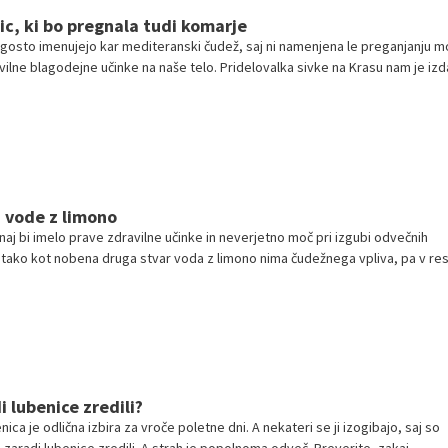
nic, ki bo pregnala tudi komarje
ogosto imenujejo kar mediteranski čudež, saj ni namenjena le preganjanju mo
vilne blagodejne učinke na naše telo. Pridelovalka sivke na Krasu nam je izd
 z lavando odganjamo celo nadležne komarje.
u vode z limono
naj bi imelo prave zdravilne učinke in neverjetno moč pri izgubi odvečnih
tako kot nobena druga stvar voda z limono nima čudežnega vpliva, pa v res
 izloča toksine iz telesa in zato nekoliko pomaga pri izgubi kakšnega
ma.
i lubenice zredili?
ica je odlična izbira za vroče poletne dni. A nekateri se ji izogibajo, saj so