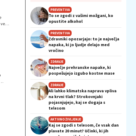
PREVENTIVA
To se zgodi z vašimi možgani, ko
e
opustite alkohol
 veš,
PREVENTIVA
Zdravniki opozarjajo: to je največja
napaka, ki jo ljudje delajo med
vročino
ZDRAVJE
Največje prehranske napake, ki
pospešujejo izgubo kostne mase
o
ZDRAVJE
Ali lahko klimatska naprava vpliva
e,
na krvni tlak? Strokovnjaki
pojasnjujejo, kaj se dogaja s
telesom
AKTIVNO ŽIVLJENJE
Kaj se zgodi s telesom, če vsak dan
plavate 20 minut? Učinki, ki jih