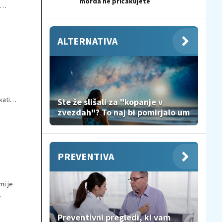
morda ne pričakujete
ALTERNATIVA
kati
Ste že slišali za "kopanje v
 raka
zvezdah"? To naj bi pomirjalo um
PREVENTIVA
mi je
Preventivni pregledi, ki vam