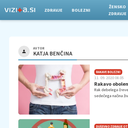
ŽENSKO
ZDRAVJE
BOLEZNI
ZDRAVJE
AVTOR
KATJA BENČINA
RAKAVE BOLEZNI
11. 09. 2020 08.05
Rakavo obolenj
Rak debelega črevesj
sedečega načina živ
raka debelega črev
zato je pomembno, d
DUŠEVNO ZDRAVJE O