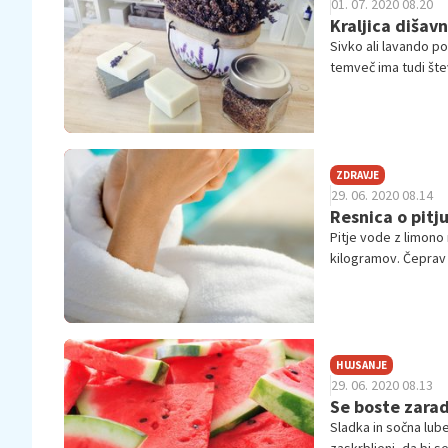
01. 07. 2020 08.20
Kraljica dišav
Sivko ali lavando p
temveč ima tudi šte
recept, kako lahko
ZDRAVJE
29. 06. 2020 08.14
Resnica o pitj
Pitje vode z limono 
kilogramov. Čeprav 
pospešuje presnovo,
odvečnega kilogra
HUJSANJE
29. 06. 2020 08.13
Se boste zarad
Sladka in sočna luben