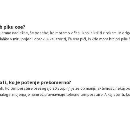
b piku ose?
zjemno nadležne, še posebej ko moramo v času kosila kriliti z rokami in odga
hko v miru pojedli obrok. A kaj storiti, če osa piči, in kdo mora biti pri piku 
reverite spodaj.
ti, ko je potenje prekomerno?
eh, ko temperature presegajo 30 stopinj, je že ob manjši aktivnosti nekaj 
naloga znojenja je namreč uravnavnaje telesne temperature. A kaj storiti, k
o?