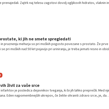
 prenajedali. Zajtrk naj telesu zagotovi dovolj ogljikovih hidratov, vlaknin in
vljamo vam nekaj možnosti, s katerimi lahko na zdrav način pričnete dan.
prostate, ki jih ne smete spregledati
ju in praznenju mehurja so pri moških pogosto povezane s prostato. Že prve
se pri moških nad 50 let pojavijo pri uriniranju, je treba jemati resno in obis
zdravnik določi, da gre za nenevarno povečanje prostate in izključi možnost
pomagate sami.
I
vih živil za vaše srce
infarktov je posledica dejavnikov tveganja, ki bi jih lahko preprečili. Med nji
ana. Eden najpomembnejših ukrepov, če želite ohraniti zdravo srce, je, da
hrano. Predstavljamo vam 10 najbolj zdravih živil za vaše srce.