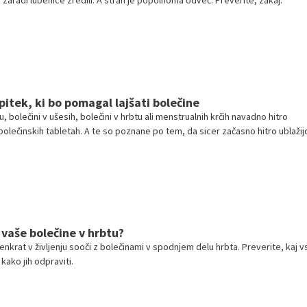
e zaradi lubenice zredili. A strah je popolnoma odveč. Preverite, zakaj.
pitek, ki bo pomagal lajšati bolečine
bolečini v ušesih, bolečini v hrbtu ali menstrualnih krčih navadno hitro
lečinskih tabletah. A te so poznane po tem, da sicer začasno hitro ublažij
ok pa ne rešijo težave. Tu je naravni zvarek, ki vam lahko pomaga tudi na dolg
 vaše bolečine v hrbtu?
enkrat v življenju sooči z bolečinami v spodnjem delu hrbta. Preverite, kaj v
kako jih odpraviti.