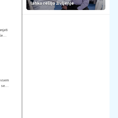
lahko rešijo življenje
njati
še
povsem
o se