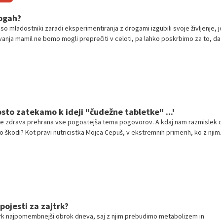
rogah?
so mladostniki zaradi eksperimentiranja z drogami izgubili svoje življenje, j
ivanja mamil ne bomo mogli preprečiti v celoti, pa lahko poskrbimo za to, da
če se vanje podaš.
osto zatekamo k ideji "čudežne tabletke" ...'
e zdrava prehrana vse pogostejša tema pogovorov. A kdaj nam razmislek 
o škodi? Kot pravi nutricistka Mojca Cepuš, v ekstremnih primerih, ko z njim
težave, kar lahko vodi v ortoreksijo. Kljub vsemu pa večina ljudi ne gre v ta
e premislek o tem, kaj vnesejo v svoje telo, še vedno priporočljiv. Preverit
 pojesti za zajtrk?
trk najpomembnejši obrok dneva, saj z njim prebudimo metabolizem in