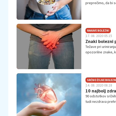
preprečimo, da bi se
beljakovin. Predsta
RAKAVE BOLEZNI
17. 08. 2020 05.15
Znaki bolezni 
Težave pri uriniran
opozorilne znake, ki 
zdravnika. Šele ko 
prostate, si lahko 
SRČNO ŽILNE BOLEZN
14. 08. 2020 08.18
10 najbolj zdra
90 odstotkov srčnih 
tudi nezdrava prehr
izboljšate svojo pre