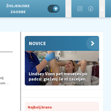
ŽIVLJENJSKE
ZGODBE
NOVICE
Lindsey Vonn pet mesecev po
olj
padcu: gleženj še ni zaceljen
ptome
 Prav
Najbolj brano