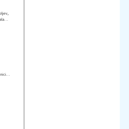
ljev,
ala
nici