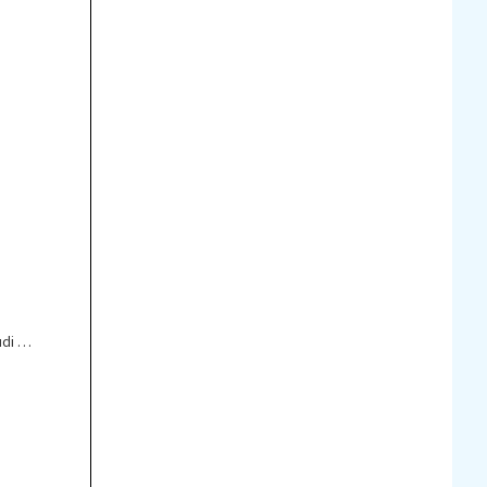
di na
i prav