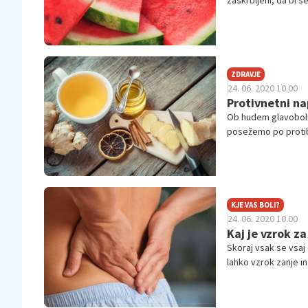
zaskrbljeni, da bi s
ZDRAVJE
24. 06. 2020 10.00
Protivnetni na
Ob hudem glavobolu, 
posežemo po protibo
bolečino, na dolgi r
KJE VAS BOLI?
24. 06. 2020 10.00
Kaj je vzrok za
Skoraj vsak se vsaj 
lahko vzrok zanje in 