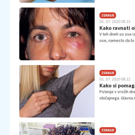
ZDRAVJE
01. 07. 2020 08.23
Kako ravnati o
V teh dneh so ose i
ose, namesto da bi la
posebej previden. P
ZDRAVJE
01. 07. 2020 08.22
Kako si pomaga
Potenje v vročih dn
običajnega. Glavna 
potimo prekomern
ZDRAVJE