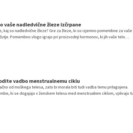
 so vaše nadledvične žleze izčrpane
, kaj so nadledvične žleze? Gre za žleze, ki so izjemno pomembne za vaše
čutje. Pomembno vlogo igrajo pri proizvodnji hormonov, ki jih vaše telo
j v času, ko ste pod stresom, saj ustvarjajo odziv 'bojevanja'.
godite vadbo menstrualnemu ciklu
ačno od moškega telesa, zato bi morala biti tudi vadba temu prilagojena.
e, ki se dogajajo v ženskem telesu med menstrualnim ciklom, vplivajo tu
krat potrebuje žensko telo. Strokovnjakinja za hormonsko zdravje Alisa Vitt
mu prilagodimo tudi vadbo.