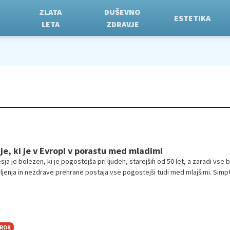
ZLATA
DUŠEVNO
ESTETIKA
LETA
ZDRAVJE
e, ki je v Evropi v porastu med mladimi
a je bolezen, ki je pogostejša pri ljudeh, starejših od 50 let, a zaradi vse b
ljenja in nezdrave prehrane postaja vse pogostejši tudi med mlajšimi. Sim
esa lahko zamenjamo za simptome manj nevarnega obolenja – hemoroidov.
a ob vsaki krvavitvi iz črevesja obiščemo zdravnika.
TROK