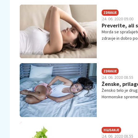
ZDRAVJE
24. 06. 2020 09.00
Preverite, ali
Morda se sprašujete
zdravje in dobro po
potrebuje. Še posebe
ZDRAVJE
24. 06. 2020 08.55
Ženske, prila
Žensko telo je drug
Hormonske sprememb
to, kakšno vadbo ta
zato svetuje, da te
HUJSANJE
24. 06. 2020 08.55