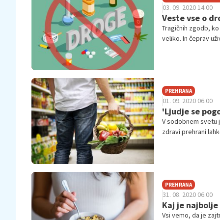
03. 09. 2020 14.00
Veste vse o d
Tragičnih zgodb, ko 
veliko. In čeprav už
kaj se lahko zgodi, 
PREHRANA
01. 09. 2020 06.00
'Ljudje se pog
V sodobnem svetu j
zdravi prehrani lahk
rešujemo tudi druge 
ekstrem. Za večino j
zakaj.
PREHRANA
31. 08. 2020 06.00
Kaj je najbolje
Vsi vemo, da je zaj