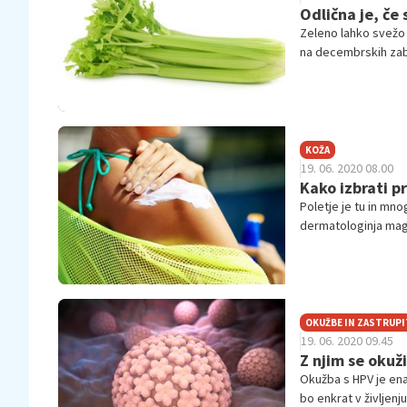
Odlična je, če 
Zeleno lahko svežo 
na decembrskih zaba
omako, ki bo dodala 
stres in celo izgubi
KOŽA
19. 06. 2020 08.00
Kako izbrati 
Poletje je tu in mno
dermatologinja mag.
porjavimo, in kako s
kremo.
OKUŽBE IN ZASTRUPI
19. 06. 2020 09.45
Z njim se okuž
Okužba s HPV je ena 
bo enkrat v življenj