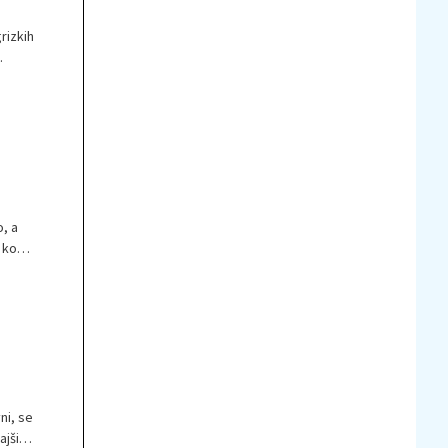
rizkih
žiti
o, a
 ko
sončno
ni, se
ajših