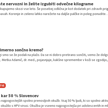
ste nervozni in želite izgubiti odvečne kilograme
kupujemo skozi vse leto. Še posebej odlična je kot dodatek pri zdravih prig
vah. Korenje in zeleno lahko narežete na daljše palčke in poleg ponudite
prijeten okus. A zelena ni le okusna, je tudi izjemno zdravilna. Pomaga ubla
ti odvečne kilograme.
primerno sončno kremo?
gi smo se že podali na plažo. Da se ni dobro pretirano sončiti, vemo že dolg
 Metka Adamič, dr. med., pojasnjuje, kakšne spremembe v koži se zgodijo,
e zaščititi pred UV-žarki. Ne spreglejte niti nasveta, kako izbrati primerno 
TVE
i kar 50 % Slovencev
najpogostejših spolno prenosljivih okužb. Vsaj 50 % ljudi, ki so spolno aktiv
u okužilo s HPV-virusi. Okužba je vseeno najpogostejša pri adolescentih in ml