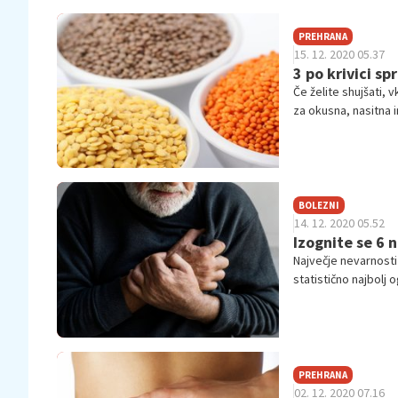
PREHRANA
15. 12. 2020 05.37
3 po krivici sp
Če želite shujšati, 
za okusna, nasitna i
BOLEZNI
14. 12. 2020 05.52
Izognite se 6 
Največje nevarnosti
statistično najbolj 
srečno.
PREHRANA
02. 12. 2020 07.16