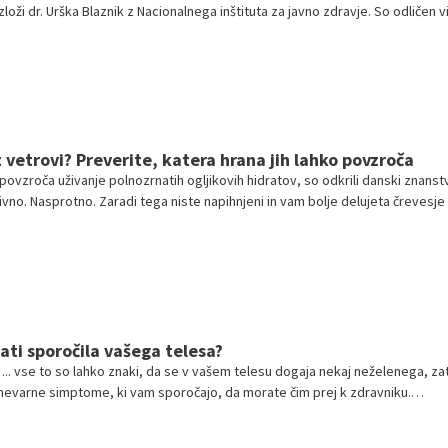
zloži dr. Urška Blaznik z Nacionalnega inštituta za javno zdravje. So odličen vi
eljakovin. Morske ribe so za povrh dober vir vitamina D, selena in joda. Zadn
le, da bi bile lahko tudi sladkovodne ribe pomemben vir vitamina D. Mastne
ščobnokislinsko sestavo."
 vetrovi? Preverite, katera hrana jih lahko povzroča
ovzroča uživanje polnozrnatih ogljikovih hidratov, so odkrili danski znanstv
ivno. Nasprotno. Zaradi tega niste napihnjeni in vam bolje delujeta črevesje 
ti sporočila vašega telesa?
a ... vse to so lahko znaki, da se v vašem telesu dogaja nekaj neželenega, za
nevarne simptome, ki vam sporočajo, da morate čim prej k zdravniku.
težavo je mogoče po navadi namreč veliko enostavneje rešiti.