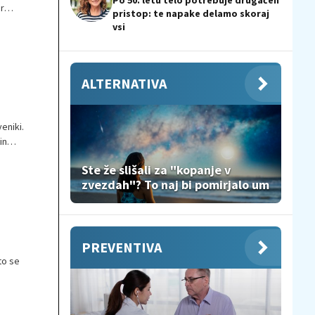
Po 50. letu telo potrebuje drugačen
r
pristop: te napake delamo skoraj
je
vsi
 ribe
ALTERNATIVA
eniki.
in
Ste že slišali za "kopanje v
zvezdah"? To naj bi pomirjalo um
PREVENTIVA
to se