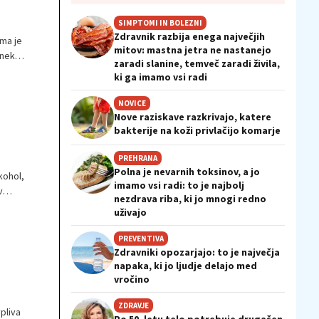
SIMPTOMI IN BOLEZNI
Zdravnik razbija enega največjih
oma je
mitov: mastna jetra ne nastanejo
 nekaj
zaradi slanine, temveč zaradi živila,
ki ga imamo vsi radi
NOVICE
Nove raziskave razkrivajo, katere
bakterije na koži privlačijo komarje
PREHRANA
Polna je nevarnih toksinov, a jo
kohol,
imamo vsi radi: to je najbolj
v
nezdrava riba, ki jo mnogi redno
astnih
uživajo
PREVENTIVA
Zdravniki opozarjajo: to je največja
napaka, ki jo ljudje delajo med
vročino
ZDRAVJE
pliva