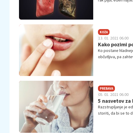
rak pljuč eden najte
da bi to preprečili?
KOŽA
13. 01. 2021 06.00
Kako pozimi po
Ko postane hladneje,
občutljiva, pa zahte
PREBAVA
05. 01. 2021 06.00
5 nasvetov za 
Razstrupljanje je e
storiti, da bi se to
potekajo vsi procesi