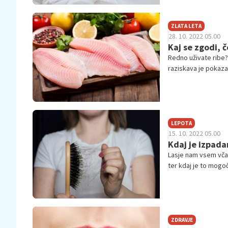
ZLATA LETA
28. 10. 2022 05.00
Kaj se zgodi, 
Redno uživate ribe?
raziskava je pokazal
tveganje zmanjša tu
LEPOTA
15. 10. 2022 05.00
Kdaj je izpada
Lasje nam vsem včas
ter kdaj je to mogoč
ZDRAVJE