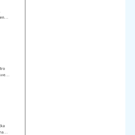
l
len
tro
sveti,
tka
na