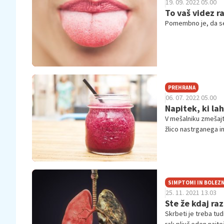
19. 09. 2022 05.00
To vaš videz r
Pomembno je, da se 
PREHRANA
06. 07. 2022 05.00
Napitek, ki lah
V mešalniku zmešajt
žlico nastrganega ing
SIMPTOMI IN BOLEZN
25. 11. 2021 13.03
Ste že kdaj raz
Skrbeti je treba tud