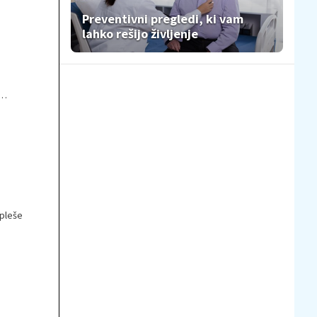
Preventivni pregledi, ki vam
lahko rešijo življenje
 pleše