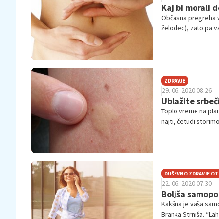
Kaj bi morali 
Občasna pregreha v
želodec), zato pa v
mesec, da jih vključ
ZDRAVJE
29. 06. 2020 08.26
Ublažite srbeč
Toplo vreme na plan
najti, četudi storim
kako učinkovito ubla
DUŠEVNO ZDRAVJE O
22. 06. 2020 07.30
Boljša samopod
Kakšna je vaša samo
Branka Strniša. “L