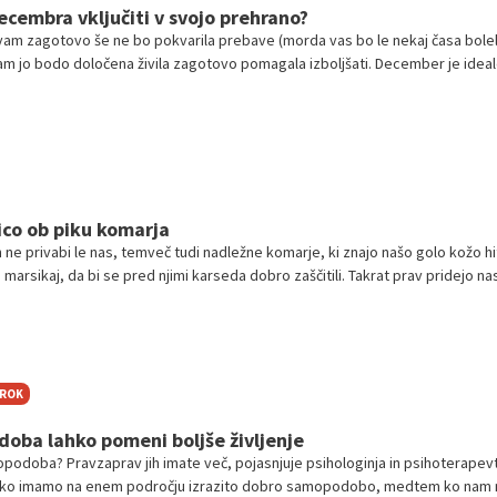
decembra vključiti v svojo prehrano?
am zagotovo še ne bo pokvarila prebave (morda vas bo le nekaj časa bole
am jo bodo določena živila zagotovo pomagala izboljšati. December je idea
ite v prehrano.
ico ob piku komarja
 ne privabi le nas, temveč tudi nadležne komarje, ki znajo našo golo kožo hi
o marsikaj, da bi se pred njimi karseda dobro zaščitili. Takrat prav pridejo na
žiti srbečico.
TROK
oba lahko pomeni boljše življenje
podoba? Pravzaprav jih imate več, pojasnjuje psihologinja in psihoterapev
ahko imamo na enem področju izrazito dobro samopodobo, medtem ko nam 