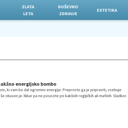
ZLATA
DUŠEVNO
ESTETIKA
LETA
ZDRAVJE
 takšno energijsko bombo
kom, ki vam bo dal ogromno energije. Preprosto ga je pripraviti, vsebuje
e okusen je. Nikar pa ne posezite po kakšnih rogljičkih ali mafinih. Sladkor
ste zelo hitro spet lačni in da se kmalu počutite utrujeni. Vi pa želite imeti 
 ravni energije, da lahko res užijete dan, ki je pred vami.