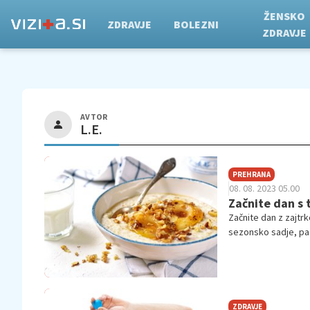
ŽENSKO
ZDRAVJE
BOLEZNI
ZDRAVJE
AVTOR
L.E.
PREHRANA
08. 08. 2023 05.00
Začnite dan s
Začnite dan z zajtr
sezonsko sadje, pa š
namreč povzroči, da 
večera približno iste
ZDRAVJE