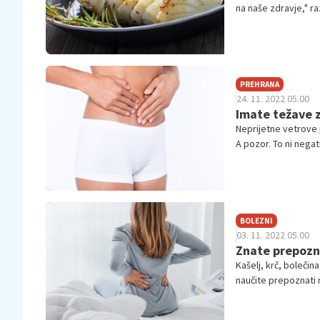
na naše zdravje," ra
lahko prebavljivih b
raziskave so pokaza
pa imajo odlično ma
PREHRANA
24. 11. 2022 05.00
Imate težave z
Neprijetne vetrove p
A pozor. To ni negat
prebava.
BOLEZNI
03. 11. 2022 05.00
Znate prepozna
Kašelj, krč, bolečin
naučite prepoznati 
Pravočasno odkrito 