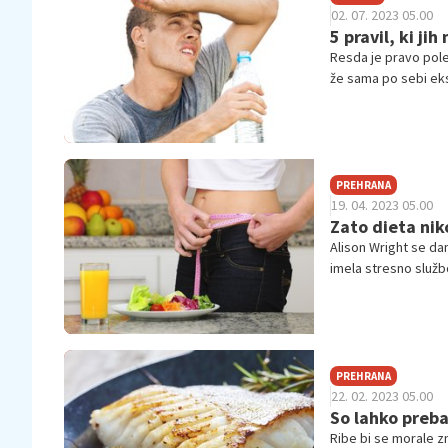
02. 07. 2023 05.00
5 pravil, ki ji
Resda je pravo polet
že sama po sebi eks
naslednjih nasvetov
PREHRANA
19. 04. 2023 05.00
Zato dieta niko
Alison Wright se dan
imela stresno službo
življenju mogoče poč
izkušenj zelo zanimi
PREHRANA
22. 02. 2023 05.00
So lahko prebav
Ribe bi se morale zn