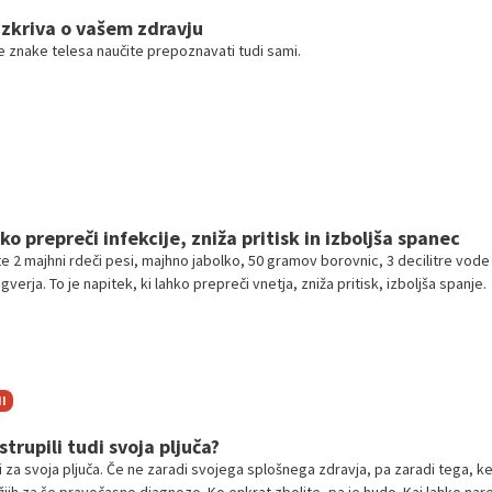
azkriva o vašem zdravju
znake telesa naučite prepoznavati tudi sami.
ko prepreči infekcije, zniža pritisk in izboljša spanec
e 2 majhni rdeči pesi, majhno jabolko, 50 gramov borovnic, 3 decilitre vode 
verja. To je napitek, ki lahko prepreči vnetja, zniža pritisk, izboljša spanje.
I
strupili tudi svoja pljuča?
i za svoja pljuča. Če ne zaradi svojega splošnega zdravja, pa zaradi tega, ke