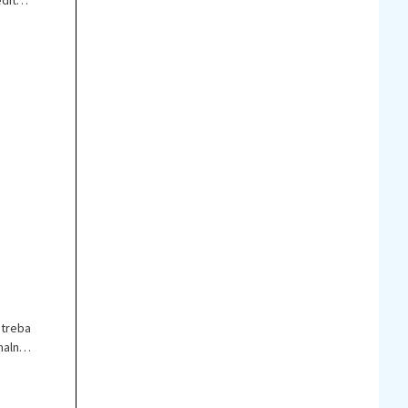
edite,
 treba
malno