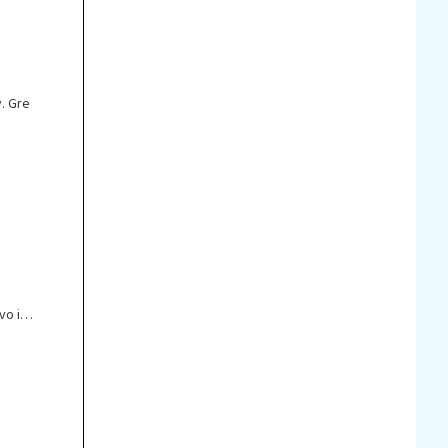
v. Gre
vo in