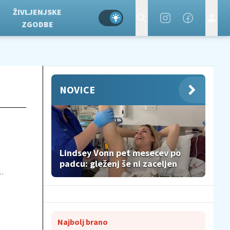
ŽIVLJENJSKE
ZGODBE
NOVICE
Lindsey Vonn pet mesecev po
padcu: gleženj še ni zaceljen
do
Najbolj brano