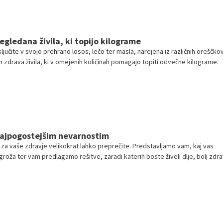
regledana živila, ki topijo kilograme
vključite v svojo prehrano losos, lečo ter masla, narejena iz različnih oreščko
n zdrava živila, ki v omejenih količinah pomagajo topiti odvečne kilograme.
najpogostejšim nevarnostim
 za vaše zdravje velikokrat lahko preprečite. Predstavljamo vam, kaj vas
ogroža ter vam predlagamo rešitve, zaradi katerih boste živeli dlje, bolj zdra