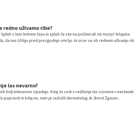
če redno uživamo ribe?
 Sploh v tem letnem času in sploh če ste na počitnicah ob morju? Kitajska
a, da nas ščitijo pred prezgodnjo smrtjo. In sicer se ob rednem uživanju rib
di za skoraj 40 odstotkov.
nje las nevarno?
ih bolj intenzivno izpadajo. Kdaj to vodi v redčenje las oziroma v nastanek
e popraviti in kdaj ne, nam je razložil dermatolog dr. Borut Žgavec.