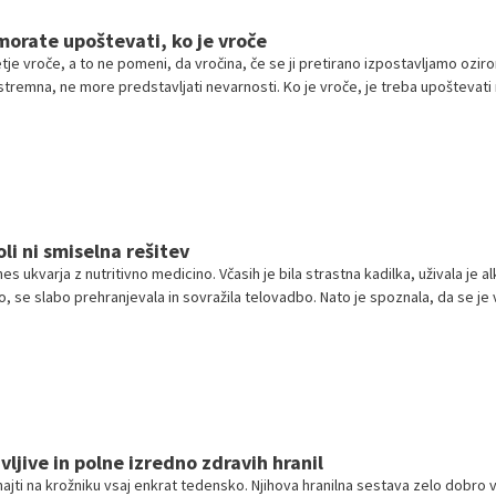
h morate upoštevati, ko je vroče
je vroče, a to ne pomeni, da vročina, če se ji pretirano izpostavljamo ozir
tremna, ne more predstavljati nevarnosti. Ko je vroče, je treba upoštevati
.
li ni smiselna rešitev
es ukvarja z nutritivno medicino. Včasih je bila strastna kadilka, uživala je al
, se slabo prehranjevala in sovražila telovadbo. Nato je spoznala, da se je 
utiti bolje. Njen pristop k učenju zdravega prehranjevanja je zaradi njenih l
v.
ljive in polne izredno zdravih hranil
ajti na krožniku vsaj enkrat tedensko. Njihova hranilna sestava zelo dobro v