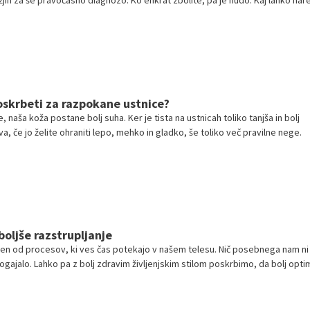
žjih za še pravočasno diagnozo. Ko enkrat zbolite, pa je hudo. Kaj lahko nar
skrbeti za razpokane ustnice?
 naša koža postane bolj suha. Ker je tista na ustnicah toliko tanjša in bolj
va, če jo želite ohraniti lepo, mehko in gladko, še toliko več pravilne nege.
boljše razstrupljanje
den od procesov, ki ves čas potekajo v našem telesu. Nič posebnega nam ni
 dogajalo. Lahko pa z bolj zdravim življenjskim stilom poskrbimo, da bolj opti
 v našem telesu. In med njimi tudi odvajanje strupov.