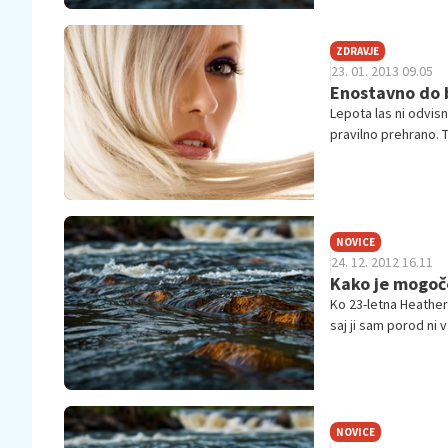
ZDRAVJE
23. 01. 2013 09.05
Enostavno do bo
Lepota las ni odvisn
pravilno prehrano. T
NOVICE
24. 12. 2012 16.11
Kako je mogoče
Ko 23-letna Heather 
saj ji sam porod ni 
NOVICE