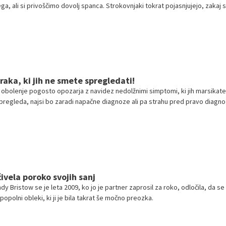
a, ali si privoščimo dovolj spanca. Strokovnjaki tokrat pojasnjujejo, zakaj 
bi ne moremo znebiti odvečnih kilogramov.
aka, ki jih ne smete spregledati!
 obolenje pogosto opozarja z navidez nedolžnimi simptomi, ki jih marsikate
spregleda, najsi bo zaradi napačne diagnoze ali pa strahu pred pravo diagno
ivela poroko svojih sanj
ndy Bristow se je leta 2009, ko jo je partner zaprosil za roko, odločila, da s
popolni obleki, ki ji je bila takrat še močno preozka.