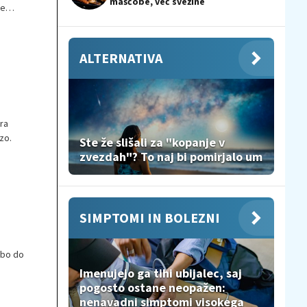
maščobe, več svežine
se
ALTERNATIVA
ra
zo.
Ste že slišali za "kopanje v
zvezdah"? To naj bi pomirjalo um
SIMPTOMI IN BOLEZNI
e bo do
Imenujejo ga tihi ubijalec, saj
pogosto ostane neopažen:
nenavadni simptomi visokega