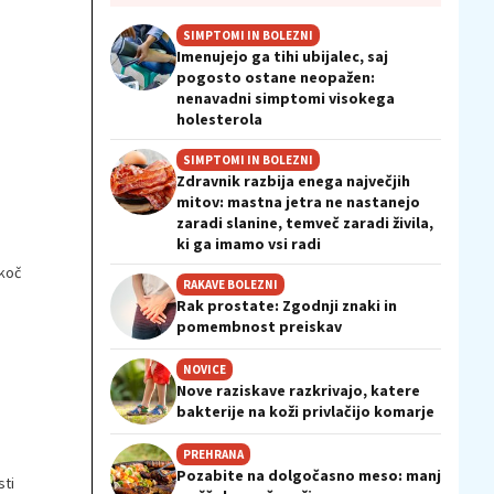
SIMPTOMI IN BOLEZNI
Imenujejo ga tihi ubijalec, saj
pogosto ostane neopažen:
nenavadni simptomi visokega
holesterola
SIMPTOMI IN BOLEZNI
Zdravnik razbija enega največjih
mitov: mastna jetra ne nastanejo
zaradi slanine, temveč zaradi živila,
ki ga imamo vsi radi
ekoč
RAKAVE BOLEZNI
Rak prostate: Zgodnji znaki in
pomembnost preiskav
NOVICE
Nove raziskave razkrivajo, katere
bakterije na koži privlačijo komarje
PREHRANA
Pozabite na dolgočasno meso: manj
sti