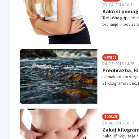
23. 04. 2014 10.31
Kako si pomaga
Trebušna gripa se z
bruhanje in povišan
NOVICE
24. 12. 2013 14.26
Preobrazba, ki 
Le malokdo bi verjel
31 kilogramov več, k
ZDRAVJE
10. 06. 2013 10.17
Zakaj kilogram
Kako učinkovita je n