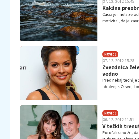
07. 12. 2012 15.45
Kakšna preobr
Cacia je imela že od
motiviral, da je zavr
družini.
NOVICE
07. 12. 2012 15.28
Zvezdnica žele
vedno
Pred nekaj tedni je
obolenje. O svoji bo
skrivati pred drugim
NOVICE
06. 12. 2012 11.51
V težkih trenut
Poročali smo že, da