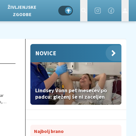
ŽIVLJENJSKE
ZGODBE
NOVICE
Lindsey Vonn pet mesecev po
ar
padcu: gleženj še ni zaceljen
o,
Najbolj brano