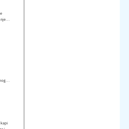
je
 njeni
 mogla
 kapi