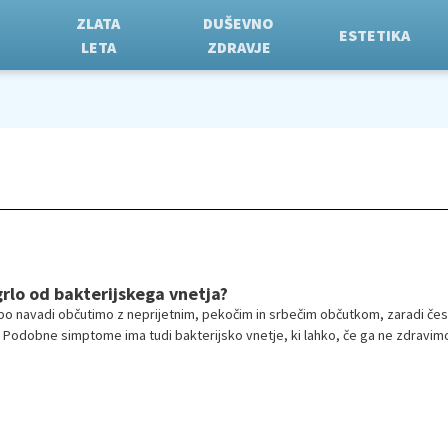
ZLATA
DUŠEVNO
ESTETIKA
LETA
ZDRAVJE
grlo od bakterijskega vnetja?
o po navadi občutimo z neprijetnim, pekočim in srbečim občutkom, zaradi čes
. Podobne simptome ima tudi bakterijsko vnetje, ki lahko, če ga ne zdravim
zdravstvene zaplete.