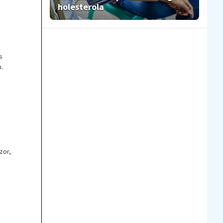
holesterola
s
.
zor,