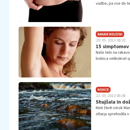
vadbe, pa vse do teg
kljub redni telovad
RAKAVE BOLEZNI
20. 05. 2013 08.02
15 simptomov r
Naše telo na rakavo
bolnica velikokrat 
NOVICE
22. 03. 2013 08.08
Shujšala in dož
Mati štirih otrok Ma
oltarja sprehodila v 