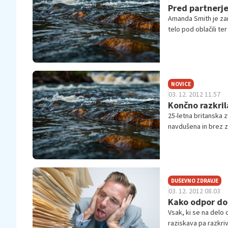
Pred partnerjem
Amanda Smith je zara
telo pod oblačili ter
drugače …
NOVICE
03. 12. 2012 11.57
Končno razkril
25-letna britanska z
navdušena in brez 
DUŠEVNO ZDRAVJE
03. 12. 2012 08.03
Kako odpor do 
Vsak, ki se na delo 
raziskava pa razkri