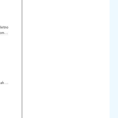
-letno
som
ah ni