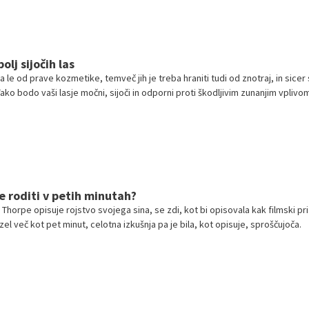
lj sijočih las
a le od prave kozmetike, temveč jih je treba hraniti tudi od znotraj, in sicer 
ako bodo vaši lasje močni, sijoči in odporni proti škodljivim zunanjim vplivom
 roditi v petih minutah?
Thorpe opisuje rojstvo svojega sina, se zdi, kot bi opisovala kak filmski pri
vzel več kot pet minut, celotna izkušnja pa je bila, kot opisuje, sproščujoča.