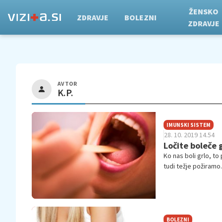
ŽENSKO
ZDRAVJE
BOLEZNI
ZDRAVJE
AVTOR
K.P.
IMUNSKI SISTEM
28. 10. 2019 14.54
Ločite boleče 
Ko nas boli grlo, t
tudi težje požiramo
povzroči nadaljnje 
BOLEZNI