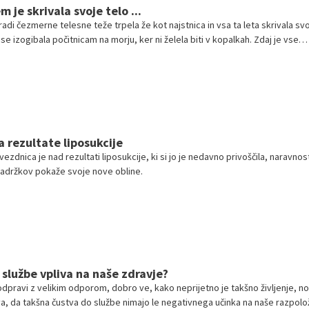
 je skrivala svoje telo ...
di čezmerne telesne teže trpela že kot najstnica in vsa ta leta skrivala sv
 se izogibala počitnicam na morju, ker ni želela biti v kopalkah. Zdaj je vse
a rezultate liposukcije
vezdnica je nad rezultati liposukcije, ki si jo je nedavno privoščila, naravnos
zadržkov pokaže svoje nove obline.
službe vpliva na naše zdravje?
odpravi z velikim odporom, dobro ve, kako neprijetno je takšno življenje, n
va, da takšna čustva do službe nimajo le negativnega učinka na naše razpolo