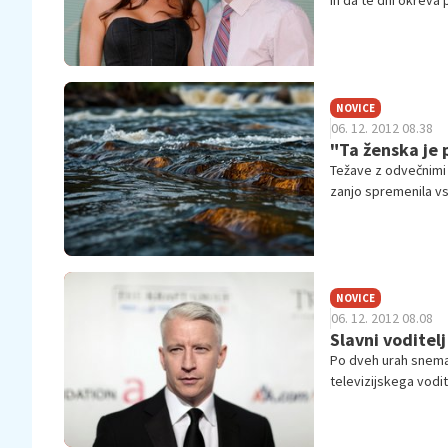
in da te dni okreva p
živ.
NOVICE
06. 12. 2012 08.38
"Ta ženska je 
Težave z odvečnimi k
zanjo spremenila vse
NOVICE
06. 12. 2012 08.08
Slavni voditelj
Po dveh urah sneman
televizijskega vodi
težava.