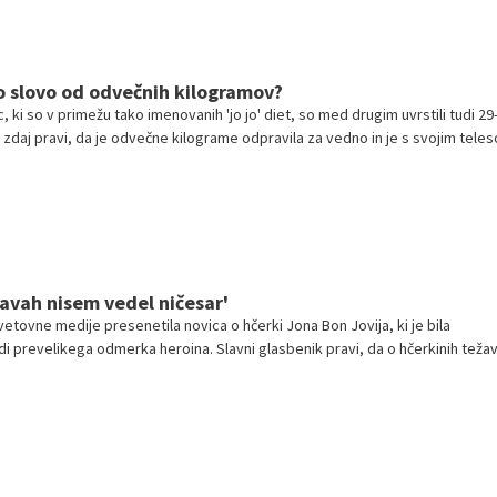
o slovo od odvečnih kilogramov?
ki so v primežu tako imenovanih 'jo jo' diet, so med drugim uvrstili tudi 29
i zdaj pravi, da je odvečne kilograme odpravila za vedno in je s svojim tele
žavah nisem vedel ničesar'
etovne medije presenetila novica o hčerki Jona Bon Jovija, ki je bila
di prevelikega odmerka heroina. Slavni glasbenik pravi, da o hčerkinih težav