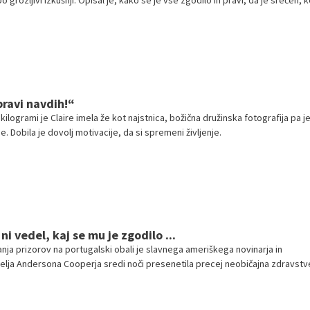
o grozljivi izkušnji. Opisal je, kako se je vse zgodilo in pravi, da je srečen, k
pravi navdih!“
ilogrami je Claire imela že kot najstnica, božična družinska fotografija pa j
. Dobila je dovolj motivacije, da si spremeni življenje.
 ni vedel, kaj se mu je zgodilo ...
ja prizorov na portugalski obali je slavnega ameriškega novinarja in
telja Andersona Cooperja sredi noči presenetila precej neobičajna zdravst