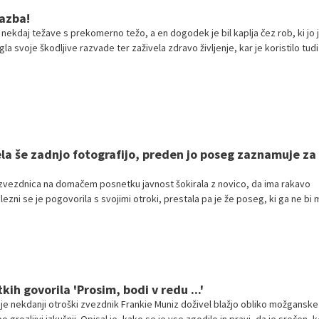
azba!
 nekdaj težave s prekomerno težo, a en dogodek je bil kaplja čez rob, ki jo 
gla svoje škodljive razvade ter zaživela zdravo življenje, kar je koristilo tudi
la še zadnjo fotografijo, preden jo poseg zaznamuje za
 zvezdnica na domačem posnetku javnost šokirala z novico, da ima rakavo
lezni se je pogovorila s svojimi otroki, prestala pa je že poseg, ki ga ne bi
i.
kih govorila 'Prosim, bodi v redu ...'
 je nekdanji otroški zvezdnik Frankie Muniz doživel blažjo obliko možganske