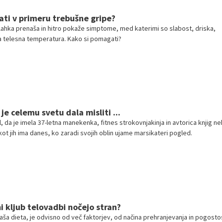
ti v primeru trebušne gripe?
lahka prenaša in hitro pokaže simptome, med katerimi so slabost, driska,
a telesna temperatura. Kako si pomagati?
je celemu svetu dala misliti ...
, da je imela 37-letna manekenka, fitnes strokovnjakinja in avtorica knjig n
ot jih ima danes, ko zaradi svojih oblin ujame marsikateri pogled.
i kljub telovadbi nočejo stran?
aša dieta, je odvisno od več faktorjev, od načina prehranjevanja in pogosto