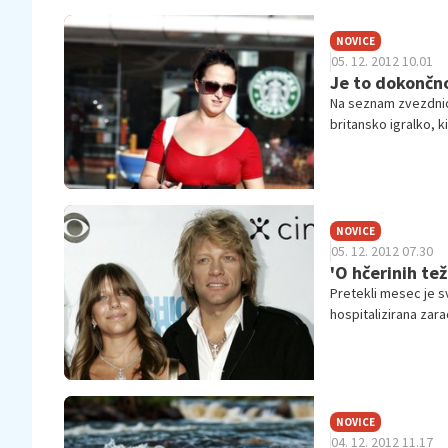
NOVICE
05. 12. 2012 10.01
Je to dokončn
Na seznam zvezdnic, 
britansko igralko, k
nadvse zadovoljna.
NOVICE
05. 12. 2012 07.30
'O hčerinih te
Pretekli mesec je sv
hospitalizirana zara
vedel ničesar.
NOVICE
04. 12. 2012 11.17