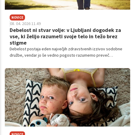
NOVICE
08. 04. 2026 11.49
Debelost ni stvar volje: v Ljubljani dogodek za
vse, ki želijo razumeti svoje telo in težo brez
stigme
Debelost postaja eden največjih zdravstvenih izzivov sodobne
družbe, vendar jo še vedno pogosto razumemo preveč
poenostavljeno – predvsem kot vprašanje volje ali življenjskega
sloga. V resnici gre za kompleksno kronično bolezen, na katero
vplivajo genetika, hormoni, delovanje možganov, stres in okolje.
NOVICE