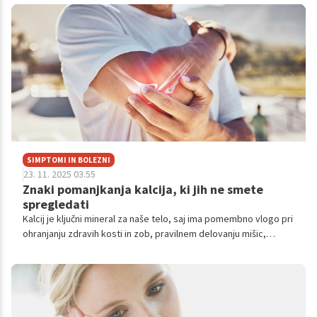
prehladom in okužbam, kislo zelje ponuja naravno rešitev za
krepitev imunskega sistema in zdravje prebave. Poleg tega je
zaradi svoje bogate hranilne vrednosti prava superhrana, ki jo je
vredno vključiti v vsakodnevno prehrano.
SIMPTOMI IN BOLEZNI
23. 11. 2025 03.55
Znaki pomanjkanja kalcija, ki jih ne smete
spregledati
Kalcij je ključni mineral za naše telo, saj ima pomembno vlogo pri
ohranjanju zdravih kosti in zob, pravilnem delovanju mišic,
živcev ter srca. Pomanjkanje kalcija lahko vodi do številnih
zdravstvenih težav, zato je pomembno, da prepoznamo znake,
ki kažejo na pomanjkanje tega minerala,