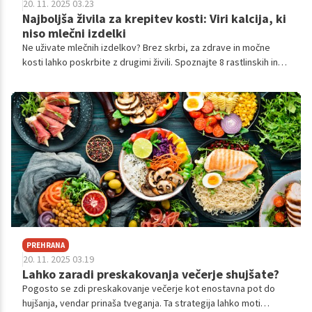
20. 11. 2025 03.23
Najboljša živila za krepitev kosti: Viri kalcija, ki
niso mlečni izdelki
Ne uživate mlečnih izdelkov? Brez skrbi, za zdrave in močne
kosti lahko poskrbite z drugimi živili. Spoznajte 8 rastlinskih in
drugih ne-mlečnih virov kalcija, ki bodo vašemu telesu zagotovili
potrebne hranilne snovi za preprečevanje bolezni kosti.
PREHRANA
20. 11. 2025 03.19
Lahko zaradi preskakovanja večerje shujšate?
Pogosto se zdi preskakovanje večerje kot enostavna pot do
hujšanja, vendar prinaša tveganja. Ta strategija lahko moti