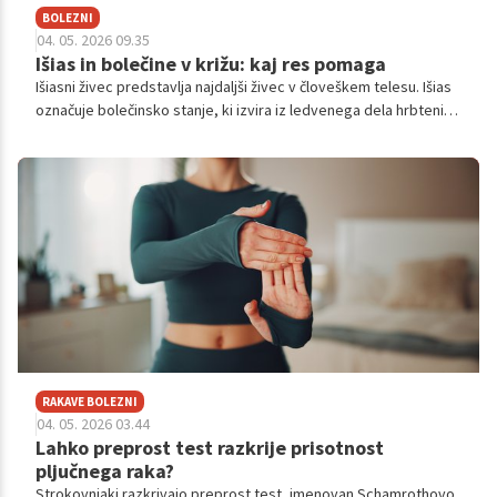
BOLEZNI
04. 05. 2026 09.35
Išias in bolečine v križu: kaj res pomaga
Išiasni živec predstavlja najdaljši živec v človeškem telesu. Išias
označuje bolečinsko stanje, ki izvira iz ledvenega dela hrbtenice
ter se širi vzdolž zadnjice in spodnjih okončin.
RAKAVE BOLEZNI
04. 05. 2026 03.44
Lahko preprost test razkrije prisotnost
pljučnega raka?
Strokovnjaki razkrivajo preprost test, imenovan Schamrothovo