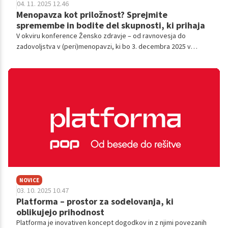
04. 11. 2025 12.46
Menopavza kot priložnost? Sprejmite
spremembe in bodite del skupnosti, ki prihaja
V okviru konference Žensko zdravje – od ravnovesja do
zadovoljstva v (peri)menopavzi, ki bo 3. decembra 2025 v
ljubljanskem Centru Rog, bo eden od sklopov posvečen
vprašanju, ki se dotika vsake ženske: kako v poplavi zahtev,
nasvetov in idealov ohraniti notranje ravnovesje?
NOVICE
03. 10. 2025 10.47
Platforma – prostor za sodelovanja, ki
oblikujejo prihodnost
Platforma je inovativen koncept dogodkov in z njimi povezanih