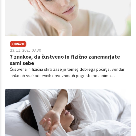
ZDRAVJE
23. 11. 2025 03.30
7 znakov, da čustveno in fizično zanemarjate
sami sebe
Čustvena in fizična skrb zase je temelj dobrega počutja, vendar
lahko ob vsakodnevnih obveznostih pogosto pozabimo
poskrbeti za lastne potrebe. Dolgotrajno zanemarjanje samega
sebe se lahko kaže skozi različne znake, ki vplivajo na kakovost
življenja in odnos do sebe.