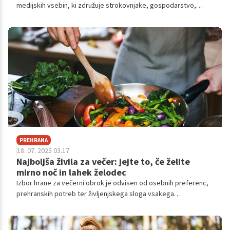
medijskih vsebin, ki združuje strokovnjake, gospodarstvo,
politiko, splošno javnost in medije pri razpravi o
najpomembnejših vprašanjih sodobne družbe. Sklepi dogodkov
bodo lahko služili odločevalcem pri sprejemanju odločitev,
pomembnih za družbo in prihodnje generacije.
PREHRANA
18. 07. 2025 03.17
Najboljša živila za večer: jejte to, če želite
mirno noč in lahek želodec
Izbor hrane za večerni obrok je odvisen od osebnih preferenc,
prehranskih potreb ter življenjskega sloga vsakega
posameznika. Priporoča pa se, da se izogibamo težkih in
mastnih obrokov, saj to lahko oteži spanec.