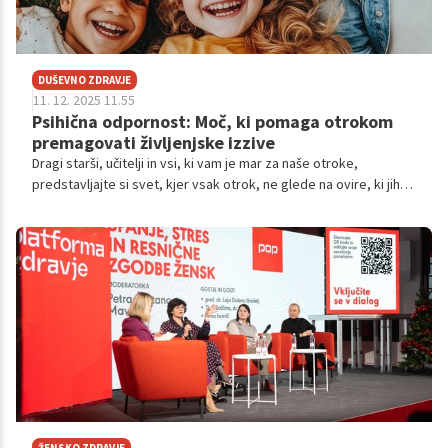
DUŠEVNO ZDRAVJE
11. 12. 2025 11.55
Psihična odpornost: Moč, ki pomaga otrokom
premagovati življenjske izzive
Dragi starši, učitelji in vsi, ki vam je mar za naše otroke,
predstavljajte si svet, kjer vsak otrok, ne glede na ovire, ki jih
sreča, najde v sebi moč, da se dvigne in gre naprej.
ŽENSKO ZDRAVJE