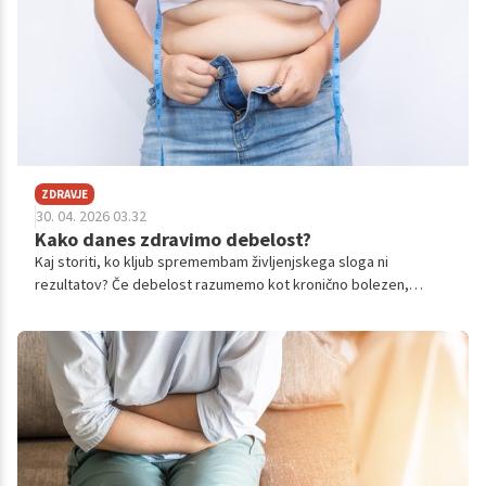
ZDRAVJE
30. 04. 2026 03.32
Kako danes zdravimo debelost?
Kaj storiti, ko kljub spremembam življenjskega sloga ni
rezultatov? Če debelost razumemo kot kronično bolezen,
postane jasno, da v nekaterih primerih spremembe prehrane in
gibanja niso dovolj.