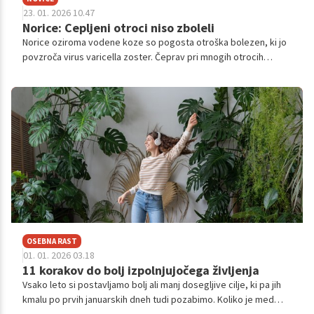
23. 01. 2026 10.47
Norice: Cepljeni otroci niso zboleli
Norice oziroma vodene koze so pogosta otroška bolezen, ki jo
povzroča virus varicella zoster. Čeprav pri mnogih otrocih
potekajo blago, lahko privedejo do resnih zapletov, zato je bila
uvedba rednega cepljenja otrok proti noricam v Sloveniji
januarja 2025 pomemben mejnik pri obvladovanju bolezni. Že
takrat so pediatri na stroške obveznega zdravstvenega
zavarovanja lahko cepili otroke, rojene februarja 2024 in
kasneje.
OSEBNA RAST
01. 01. 2026 03.18
11 korakov do bolj izpolnjujočega življenja
Vsako leto si postavljamo bolj ali manj dosegljive cilje, ki pa jih
kmalu po prvih januarskih dneh tudi pozabimo. Koliko je med