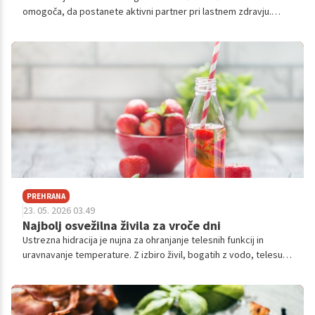
omogoča, da postanete aktivni partner pri lastnem zdravju.
Preverite, na katere simptome in genetske dejavnike morate
biti pozorni, da bi preprečili ali pravočasno zdravili morebitne
težave.
PREHRANA
23. 05. 2026 03.49
Najbolj osvežilna živila za vroče dni
Ustrezna hidracija je nujna za ohranjanje telesnih funkcij in
uravnavanje temperature. Z izbiro živil, bogatih z vodo, telesu
zagotovimo potrebno podporo, zmanjšamo tveganje za
dehidracijo ter poskrbimo za dolgoročno zdravje naših organov.