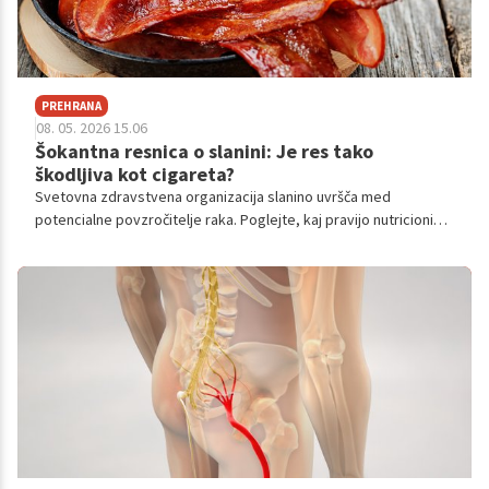
PREHRANA
08. 05. 2026 15.06
Šokantna resnica o slanini: Je res tako
škodljiva kot cigareta?
Svetovna zdravstvena organizacija slanino uvršča med
potencialne povzročitelje raka. Poglejte, kaj pravijo nutricionisti
o njeni hranilni vrednosti, tveganjih zaradi nasičenih maščob in
natrija ter kakšne so smernice za njeno uživanje.