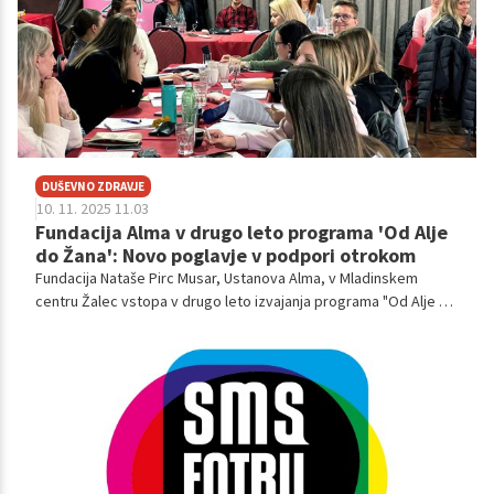
DUŠEVNO ZDRAVJE
10. 11. 2025 11.03
Fundacija Alma v drugo leto programa 'Od Alje
do Žana': Novo poglavje v podpori otrokom
Fundacija Nataše Pirc Musar, Ustanova Alma, v Mladinskem
centru Žalec vstopa v drugo leto izvajanja programa "Od Alje do
Žana" s strokovnim modulom, poimenovanim Izzivi, priložnosti
in usmeritve za razvoj in krepitev virov za zaščito duševnega
zdravja otrok v šoli.