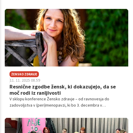
hormonsko ravnovesje, povzroči padce krvnega sladkorja in
negativno vpliva na celostno prehransko uravnoteženost.
ŽENSKO ZDRAVJE
11. 11. 2025 08.59
Resnične zgodbe žensk, ki dokazujejo, da se
moč rodi iz ranljivosti
V sklopu konference Žensko zdravje – od ravnovesja do
zadovoljstva v (peri)menopavzi, ki bo 3. decembra v
ljubljanskem Centru Rog, vabljene na inspiracijski pogovor "Moč
duha".