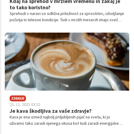
Kdaj na sprehod v mrzlem vremenu in zakaj je
to tako koristno?
Sprehodi v naravi so odlična priložnost za sprostitev, izboljšanje
počutja in telesne kondicije. Tudi v mrzlih mesecih imajo svež
zrak, naravna svetloba in gibanje številne koristi za naše
zdravje.
ZDRAVJE
21. 11. 2025 03.52
Je kava škodljiva za vaše zdravje?
Kava je ena izmed najbolj priljubljenih pijač na svetu, ki jo
uživamo tako zaradi njenega okusa kot tudi zaradi energijske
spodbude, ki jo prinaša. Vendar pa se pogosto pojavijo različna