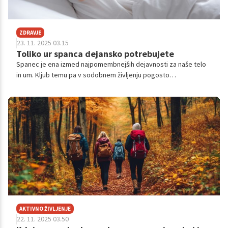
ZDRAVJE
23. 11. 2025 03.15
Toliko ur spanca dejansko potrebujete
Spanec je ena izmed najpomembnejših dejavnosti za naše telo
in um. Kljub temu pa v sodobnem življenju pogosto
zanemarjamo pomen kakovostnega spanca. Veliko ljudi se
sprašuje, koliko ur spanca je dejansko potrebnih za optimalno
zdravje.
AKTIVNO ŽIVLJENJE
22. 11. 2025 03.50