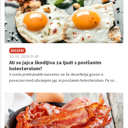
BOLEZNI
16. 05. 2026 03.49
Ali so jajca škodljiva za ljudi s povišanim
holesterolom?
V svetu prehranskih nasvetov se že desetletja govori o
povezavi med uživanjem jajc in povišanim holesterolom. Pa so
jajca res glavni krivec za visoke ravni holesterola v našem
telesu?