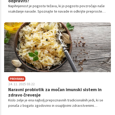
odpraviti?
Napihnjenost je pogosta težava, ki jo pogosto povzročajo naše
vsakdanje navade. Spoznajte te navade in odkrijte preproste
rešitve za lajšanje neprijetnega občutka napihnjenosti za boljše
splošno počutje.
PREHRANA
24. 11. 2025 03.22
Naravni probiotik za močan imunski sistem in
zdravo črevesje
Kislo zelje je ena najbolj prepoznavnih tradicionalnih jedi, ki se
ponaša z bogato zgodovino in osupljivimi zdravstvenimi
prednostmi. V hladnih mesecih, ko je telo najbolj izpostavljeno