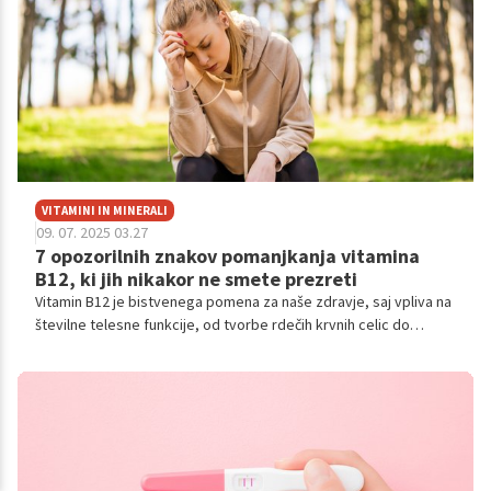
VITAMINI IN MINERALI
09. 07. 2025 03.27
7 opozorilnih znakov pomanjkanja vitamina
B12, ki jih nikakor ne smete prezreti
Vitamin B12 je bistvenega pomena za naše zdravje, saj vpliva na
številne telesne funkcije, od tvorbe rdečih krvnih celic do
delovanja živcev. Članek razkriva sedem opozorilnih znakov, ki
nakazujejo pomanjkanje tega pomembnega vitamina, kot so
utrujenost, mravljinčenje v okončinah in težave z ravnotežjem.
Seznanite se z možnimi vzroki in načini za obnovo ravni B12.