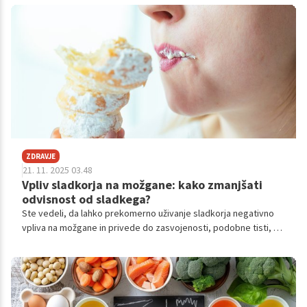
mnenja o tem, ali je kava dobra ali slaba za naše zdravje.
Nekateri jo obtožujejo, da povzroča številne težave, medtem ko
drugi trdijo, da ima številne koristi. Kaj torej pravijo dejstva in kaj
so miti o kofeinu?
ZDRAVJE
21. 11. 2025 03.48
Vpliv sladkorja na možgane: kako zmanjšati
odvisnost od sladkega?
Ste vedeli, da lahko prekomerno uživanje sladkorja negativno
vpliva na možgane in privede do zasvojenosti, podobne tisti, ki
jo povzroča uživanje drog? Poglejte, kako sladkor vpliva na naše
možgane in zakaj je pomembno, da zmanjšate odvisnost od
sladkega.