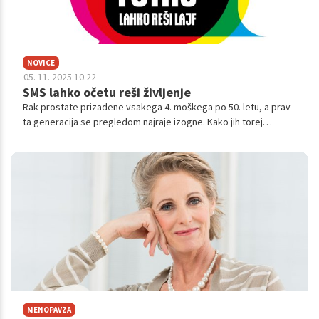
NOVICE
05. 11. 2025 10.22
SMS lahko očetu reši življenje
Rak prostate prizadene vsakega 4. moškega po 50. letu, a prav
ta generacija se pregledom najraje izogne. Kako jih torej
prepričati? Društvo OnkoMan je našlo odgovor – z inovativno
kampanjo SMS fotru, v kateri očetom ne pridigajo zdravniki,
temveč njihove hčerke in sinovi.
MENOPAVZA