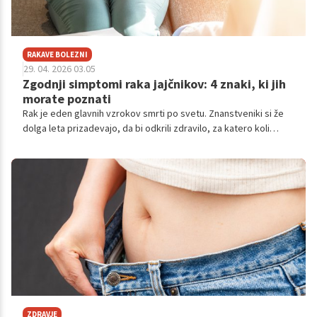
RAKAVE BOLEZNI
29. 04. 2026 03.05
Zgodnji simptomi raka jajčnikov: 4 znaki, ki jih
morate poznati
Rak je eden glavnih vzrokov smrti po svetu. Znanstveniki si že
dolga leta prizadevajo, da bi odkrili zdravilo, za katero koli
obliko raka, in še danes se vsak dan znova naučimo kaj o tej
nevarni bolezni. A dokler popolnoma ne razumemo rakavih
bolezni, nam lahko življenje reši zgodnje odkrivanje simptomov.
ZDRAVJE