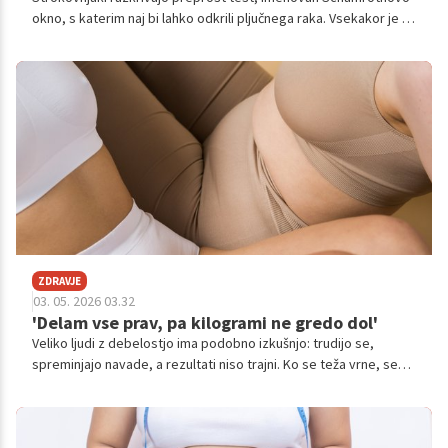
okno, s katerim naj bi lahko odkrili pljučnega raka. Vsekakor je za
potrditev natančne diagnoze raka potrebno več zdravstvenih
preiskav, vendar lahko s pomočjo tega hitrega testa ugotovite,
če je pregled pri zdravniku smiseln.
ZDRAVJE
03. 05. 2026 03.32
'Delam vse prav, pa kilogrami ne gredo dol'
Veliko ljudi z debelostjo ima podobno izkušnjo: trudijo se,
spreminjajo navade, a rezultati niso trajni. Ko se teža vrne, se
pogosto pojavi občutek krivde.