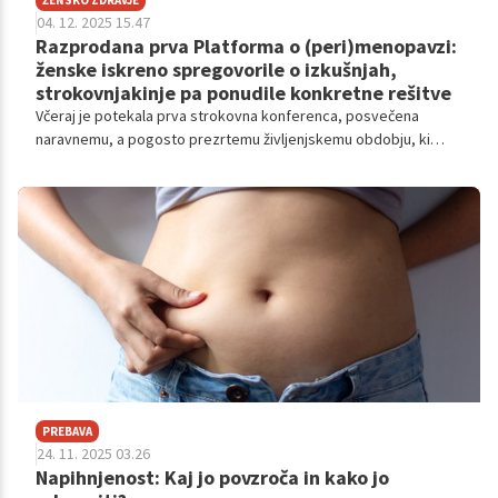
04. 12. 2025 15.47
Razprodana prva Platforma o (peri)menopavzi:
ženske iskreno spregovorile o izkušnjah,
strokovnjakinje pa ponudile konkretne rešitve
Včeraj je potekala prva strokovna konferenca, posvečena
naravnemu, a pogosto prezrtemu življenjskemu obdobju, ki
pomembno vpliva na zdravje, dobro počutje in delovno
sposobnost žensk.
PREBAVA
24. 11. 2025 03.26
Napihnjenost: Kaj jo povzroča in kako jo