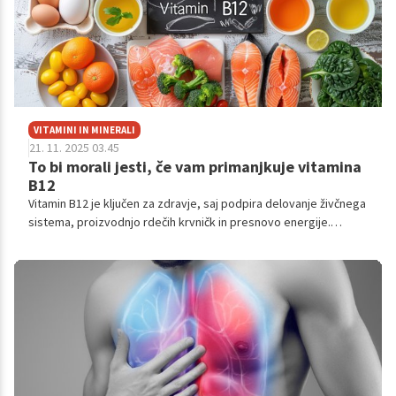
VITAMINI IN MINERALI
21. 11. 2025 03.45
To bi morali jesti, če vam primanjkuje vitamina
B12
Vitamin B12 je ključen za zdravje, saj podpira delovanje živčnega
sistema, proizvodnjo rdečih krvničk in presnovo energije.
Pomanjkanje vitamina B12 lahko privede do slabokrvnosti,
utrujenosti, težav s spominom in živčnimi motnjami. Največ
vitamina B12 najdemo v živilih živalskega izvora, kar lahko
predstavlja izziv za vegetarijance in vegane, zato je v teh
primerih priporočljiva tudi uporaba dodatkov ali utrjenih živil.