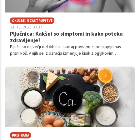
OKUŽBE IN ZASTRUPITVE
21. 11. 2025 03.37
Pljučnica: Kakšni so simptomi in kako poteka
zdravljenje?
Pljuča so največji del dihal in skoraj povsem zapolnjujejo naš
prsni koš. V njih se iz ozračja izmenjuje kisik z ogljikovim
dioksidom iz tkiv. Pljuča ne pozabljajo in se ne obnavljajo, zato
je skrb zanje izjemno pomembna.
PREHRANA