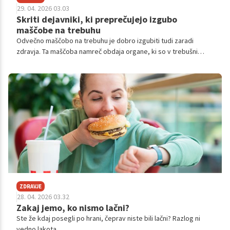
29. 04. 2026 03.03
Skriti dejavniki, ki preprečujejo izgubo
maščobe na trebuhu
Odvečno maščobo na trebuhu je dobro izgubiti tudi zaradi
zdravja. Ta maščoba namreč obdaja organe, ki so v trebušni
votlini. Zaradi tega ti ne morejo delati optimalno, kar povečuje
tveganje za številne bolezni, tudi bolezni srca. Ste že poskušali
to maščobo izgubiti, a ni šlo? Preverite, ali delate katero od
naslednjih napak.
ZDRAVJE
28. 04. 2026 03.32
Zakaj jemo, ko nismo lačni?
Ste že kdaj posegli po hrani, čeprav niste bili lačni? Razlog ni
vedno lakota.