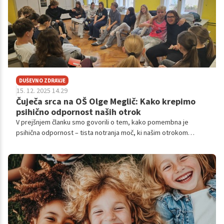
DUŠEVNO ZDRAVJE
15. 12. 2025 14.29
Čuječa srca na OŠ Olge Meglič: Kako krepimo
psihično odpornost naših otrok
V prejšnjem članku smo govorili o tem, kako pomembna je
psihična odpornost – tista notranja moč, ki našim otrokom
pomaga obvladovati čustva, premagovati izzive in graditi
zdrave odnose. Danes pa vas želimo povabiti bližje, v razrede
na Osnovni šoli Olge Meglič, kjer to moč gradijo vsak dan z
veseljem in preprostimi koraki.