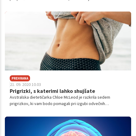
zunanjih temperatur, telesne aktivnosti, zaužite hrane. A voda je
ključnega pomena za vse funkcije našega telesa, zato je
izjemno pomembno, da telo ves čas redno hidriramo. Tu pa je
nekaj prvih znakov, ki kažejo, da spijete premalo vode.
PREHRANA
21. 09. 2020 10.03
Prigrizki, s katerimi lahko shujšate
Avstralska dietetičarka Chloe McLeod je razkrila sedem
prigrizkov, ki vam bodo pomagali pri izgubi odvečnih
kilogramov. Kot pravi, ne verjame v diete, verjame pa v vnos
dobrih hranil, ki izboljšujejo naše zdravje.