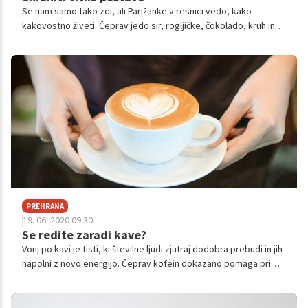
Se nam samo tako zdi, ali Parižanke v resnici vedo, kako
kakovostno živeti. Čeprav jedo sir, rogljičke, čokolado, kruh in
pijejo vino, znajo ohraniti zdrav slog življenja in vitko telo,
predvsem pa naravno lepoto. Čeprav se v zahodnem svetu zdi
vse težje ohraniti zdrav slog življenja, Parižanke to počno z
lahkoto.
PREHRANA
19. 06. 2020 09.30
Se redite zaradi kave?
Vonj po kavi je tisti, ki številne ljudi zjutraj dodobra prebudi in jih
napolni z novo energijo. Čeprav kofein dokazano pomaga pri
izgubi odvečnih kilogramov, pa lahko kava tudi redi. Odvisno je
predvsem od tega, kako je pripravljena. Preverite, ali je vaša
najljubša oblika kave tista, zarai katere se redite.