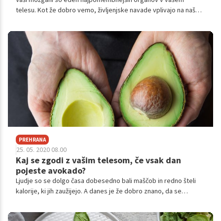
telesu. Kot že dobro vemo, življenjske navade vplivajo na naše
splošno zdravje. Na primer, če posameznik ne telovadi dovolj in
preveč je, pridobiva odvečne kilograme. Če imamo preveč
stresa v službi, se lahko pojavijo glavoboli. Obstaja pa tudi
veliko škodljivih navad za naše možgane. Čerpav učinke le-teh
redko začutimo takoj, se sčasoma pričnejo kazati.
PREHRANA
25. 05. 2020 08.00
Kaj se zgodi z vašim telesom, če vsak dan
pojeste avokado?
Ljudje so se dolgo časa dobesedno bali maščob in redno šteli
kalorije, ki jih zaužijejo. A danes je že dobro znano, da se
zdravim maščobam ni treba izogibati. Še več. Naše telo jih nujno
potrebuje. Zdrave maščobe pa vsebuje tudi avokado. Preverite,