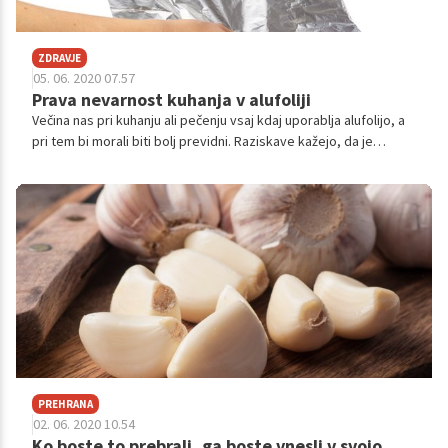
ZDRAVJE
05. 06. 2020 07.57
Prava nevarnost kuhanja v alufoliji
Večina nas pri kuhanju ali pečenju vsaj kdaj uporablja alufolijo, a
pri tem bi morali biti bolj previdni. Raziskave kažejo, da je
uporaba alufolije na visokih temperaturah lahko nevarna, saj se
ob tem izluži več aluminija v našo hrano. Še posebej, če alufolijo
uporabljamo za pečenje ali segrevanje začinjene ali kisle hrane.
Povečan nivo aluminija v telesu je povezan z osteoporozo in
Alzheimerjevo boleznijo.
PREHRANA
02. 06. 2020 10.54
Ko boste to prebrali, ga boste vnesli v svojo