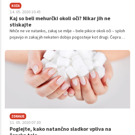
KOŽA
14. 05. 2020 10.45
Kaj so beli mehurčki okoli oči? Nikar jih ne
stiskajte
Nihče ne ve natanko, zakaj se milje – bele pikice okoli oči – sploh
pojavijo in zakaj jih nekateri dobijo pogosteje kot drugi. Čeprav
te niso škodljive, pa so lahko izjemno moteče. Preverite, kako
se jih znebiti.
ZDRAVJE
11. 05. 2020 07.30
Poglejte, kako natančno sladkor vpliva na