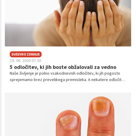
DUŠEVNO ZDRAVJE
18. 06. 2020 07.30
5 odločitev, ki jih boste obžalovali za vedno
Naše življenje je polno vsakodnevnih odločitev, ki jih pogosto
sprejemamo brez prevelikega premisleka. A nekatere odločitve
lahko obžalujemo za vedno. Tu je nekaj izmed njih, ki so jih ljudje
najpogosteje obžalovali.