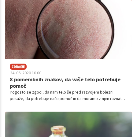
ZDRAVJE
24. 06. 2020 10.00
8 pomembnih znakov, da vaše telo potrebuje
pomoč
Pogosto se zgodi, da nam telo še pred razvojem bolezni
pokaže, da potrebuje našo pomoč in da moramo z njim ravnati
bolj previdno. Na žalost pogosto te znake raje spregledamo in
jih ignoriramo, kot da bi spremenili določene navade, ki nam
škodijo. Tu je nekaj najpogostejših znakov, ki kažejo, da naše
telo potrebuje pomoč.