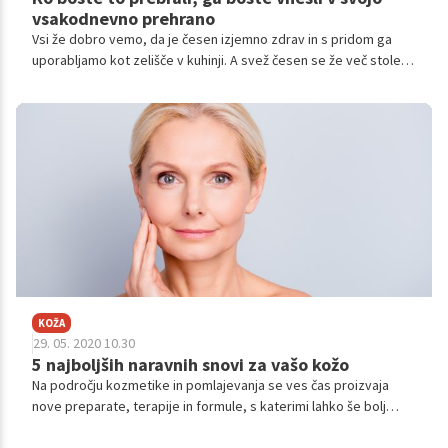
vsakodnevno prehrano
Vsi že dobro vemo, da je česen izjemno zdrav in s pridom ga
uporabljamo kot zelišče v kuhinji. A svež česen se že več stoletij
uporablja tudi v zdravilstvu. Zadnje raziskave so potrdile, da ima
v resnici celo vrsto pozitivnih učinkov na zdravje. Pokazalo se
je, da krepi imunski sistem, izboljšuje delovanje srčno-žilnega
sistema, da varuje telo pred infekcijami in da zmanjšuje vnetja v
telesu.
KOŽA
29. 05. 2020 10.30
5 najboljših naravnih snovi za vašo kožo
Na področju kozmetike in pomlajevanja se ves čas proizvaja
nove preparate, terapije in formule, s katerimi lahko še bolj
pomladimo kožo. A ko je govora o osnovni negi koži in nekaterih