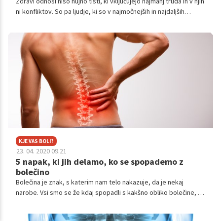
Zdravi odnosi niso nujno tisti, ki vključujejo najmanj truda in v njih
ni konfliktov. So pa ljudje, ki so v najmočnejših in najdaljših
odnosih bolje opremljeni z veščinami, kako se soočiti s konflikti
na zrel način. Prav tako so odločeni, da se bodo skupaj razvijali
tako kot ljudje, kot romantični partnerji.
KJE VAS BOLI?
23. 04. 2020 09.21
5 napak, ki jih delamo, ko se spopademo z
bolečino
Bolečina je znak, s katerim nam telo nakazuje, da je nekaj
narobe. Vsi smo se že kdaj spopadli s kakšno obliko bolečine, a
tista najbolj zahtevna je vsekakor kronična bolečina, ki ne
preneha in ne preneha. Takrat imamo pogosto občutek, da bi