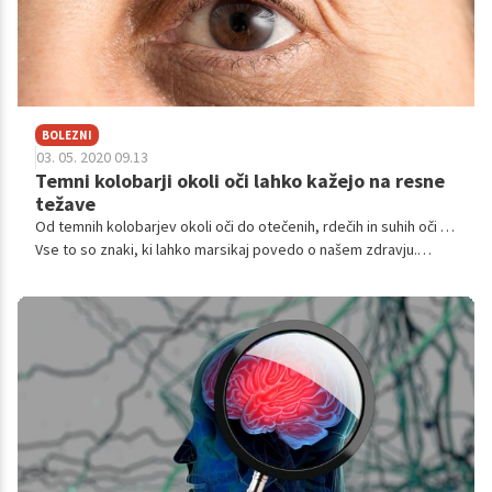
BOLEZNI
03. 05. 2020 09.13
Temni kolobarji okoli oči lahko kažejo na resne
težave
Od temnih kolobarjev okoli oči do otečenih, rdečih in suhih oči …
Vse to so znaki, ki lahko marsikaj povedo o našem zdravju.
Britanski nutricisti razkrivajo, od kod lahko izvirajo omenjene
težave.