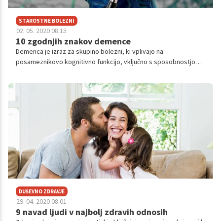
STAROSTNE BOLEZNI
02. 05. 2020 08.15
10 zgodnjih znakov demence
Demenca je izraz za skupino bolezni, ki vplivajo na
posameznikovo kognitivno funkcijo, vključno s sposobnostjo
razmišljanja, spominjanja in razumevanja. Poznamo več različnih
vrst demence, a najpogostejša vrsta je Alzheimerjeva bolezen.
Demenca se pojavi postopoma in simptomi se počasi
poslabšujejo. Dobro jo je prepoznati čim prej, da bi lahko
upočasnili razvoj te bolezni. Tu je nekaj zgodnjih znakov.
DUŠEVNO ZDRAVJE
29. 04. 2020 08.01
9 navad ljudi v najbolj zdravih odnosih