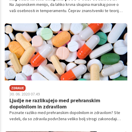
Na Japonskem menijo, da lahko krvna skupina marsikaj pove o
vaši osebnosti in temperamentu. Čeprav znanstveniki te teorije
ne podpirajo, pa so takšna napovedovanja prihodnosti in
osebnosti v deželi vzhajajočega sonca vse bolj priljubljena.
ZDRAVJE
30. 06. 2020 07.49
Ljudje ne razlikujejo med prehranskim
dopolnilom in zdravilom
Poznate razliko med prehranskim dopolnilom in zdravilom? Ste
vedeli, da so zdravila podvržena veliko bolj strogi zakonodaji
kot prehranska dopolnila, zato so v resnici le zdravila tista, ki
jim lahko pripisujemo lastnosti zdravljenja?