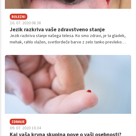
BOLEZNI
16. 07. 2020 08.38
Jezik razkriva vaše zdravstveno stanje
Jezik razkriva stanje našega telesa. Ko smo zdravi, je ta gladek,
mehak, rahlo vlažen, svetlordeče barve z zelo tanko prevleko.
Ko pride do sprememb, pa lahko pomislimo na različne bolezni
ali pa le na pomanjkanje nekaterih vitaminov.
ZDRAVJE
09. 07. 2020 10.34
Kaj vaša krvna skupina pove o vaši osebnosti?