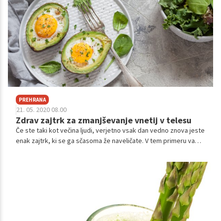
kaj se zgodi z našim telesom, če ga uživamo redno.
PREHRANA
21. 05. 2020 08.00
Zdrav zajtrk za zmanjševanje vnetij v telesu
Če ste taki kot večina ljudi, verjetno vsak dan vedno znova jeste
enak zajtrk, ki se ga sčasoma že naveličate. V tem primeru vam
predstavljamo recept za zajtrk, ki vam bo pomagal izgubiti
nekaj odvečnih kilogramov in zmanjšati vnetja v telesu.