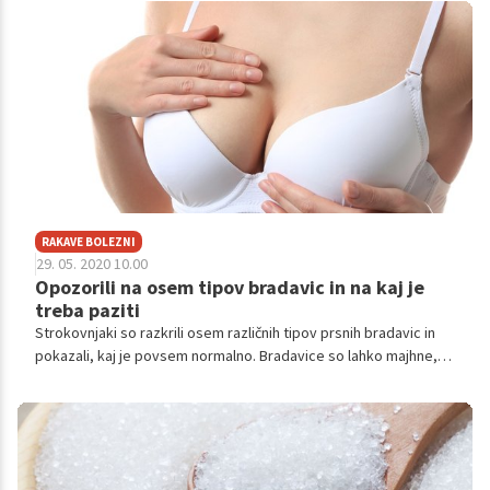
pogostih tegobah, nove stvari niso nujno boljše. Tukaj je nekaj
starih, a preverjenih.
RAKAVE BOLEZNI
29. 05. 2020 10.00
Opozorili na osem tipov bradavic in na kaj je
treba paziti
Strokovnjaki so razkrili osem različnih tipov prsnih bradavic in
pokazali, kaj je povsem normalno. Bradavice so lahko majhne,
velike, obrnjene navznoter in poraščene, a vam zato ni treba nič
skrbeti. A če se bradavica spremeni in je bila nekoč obrnjena
navzven, nato pa se obrne navznoter, je bolje obiskati
zdravnika. Tu je še nekaj opozorilnih znakov.