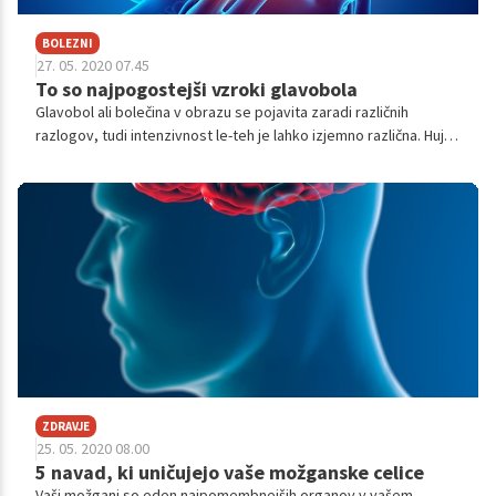
BOLEZNI
27. 05. 2020 07.45
To so najpogostejši vzroki glavobola
Glavobol ali bolečina v obrazu se pojavita zaradi različnih
razlogov, tudi intenzivnost le-teh je lahko izjemno različna. Hujša
bolečina, ki traja dlje časa, je običajno posledica migrene,
glavobolov v rafalih ali trigeminalne nevralgije. Če je bolečina
nenadna in nima jasnega vzroka, je prav, da obiščete zdravnika.
Prav tako, če bolečino spremljajo še slabost, omotica in motnje
vida.
ZDRAVJE
25. 05. 2020 08.00
5 navad, ki uničujejo vaše možganske celice
Vaši možgani so eden najpomembnejših organov v vašem