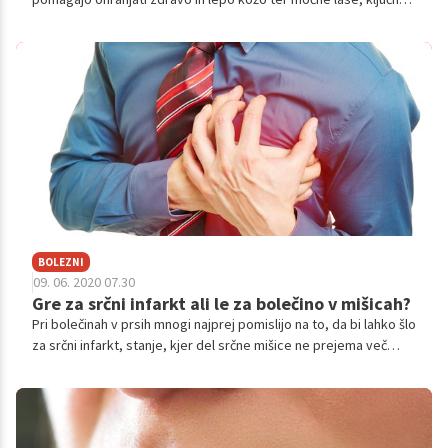
vlogo pa igrajo tudi pri ohranjanju primerne telesne
temperature. A dobro je, da izbiramo med zdravimi maščobami.
Tako vam predstavljamo seznam naravnih virov zdravih maščob.
BOLEZNI
09. 06. 2020 07.30
Gre za srčni infarkt ali le za bolečino v mišicah?
Pri bolečinah v prsih mnogi najprej pomislijo na to, da bi lahko šlo
za srčni infarkt, stanje, kjer del srčne mišice ne prejema več
dovolj krvi. A vzrokov za bolečine v prsih je v resnici veliko. Kako
torej vemo, ali gre le za bolečine v mišicah, mišični krč ali za kaj
bolj resnega? Dobro je, da vemo, kaj vse lahko povzroča
bolečine v prsnem košu, da znamo bolečino bolje oceniti.