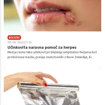
BOLEZNI
09. 06. 2020 07.30
Učinkovita naravna pomoč za herpes
Med je ravno tako učinkovit pri blaženju simptomov herpesa kot
protivirusna mazila, pravijo znanstveniki z Nove Zelandije, ki
dodajo, da lahko ljudje, ki raje uporabljajo naravne metode
zdravljenja pri blaženju posledic herpesa, brez težav uporabijo
tudi med.