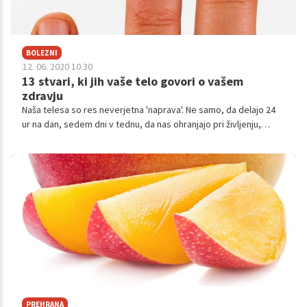
BOLEZNI
12. 06. 2020 10.30
13 stvari, ki jih vaše telo govori o vašem
zdravju
Naša telesa so res neverjetna 'naprava'. Ne samo, da delajo 24
ur na dan, sedem dni v tednu, da nas ohranjajo pri življenju,
temveč nas, če je kaj narobe, tudi takoj opozorijo. Tu je nekaj
znakov, na katere moramo biti pozorni in se odzvati nanje.
PREHRANA