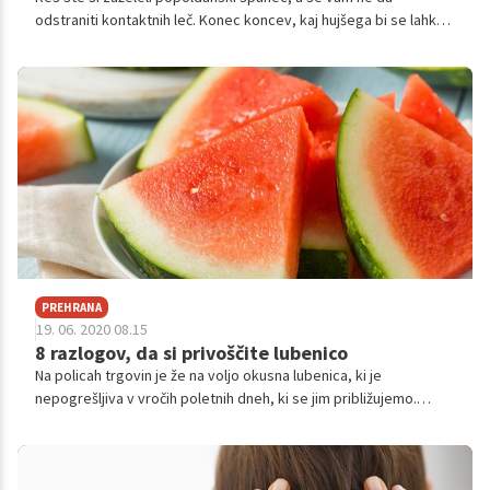
odstraniti kontaktnih leč. Konec koncev, kaj hujšega bi se lahko
zgodilo. Očesna kirurginja Irina Belinsky je za Business Insider
razkrila, kaj se zgodi, če spite s kontaktnimi lečami.
PREHRANA
19. 06. 2020 08.15
8 razlogov, da si privoščite lubenico
Na policah trgovin je že na voljo okusna lubenica, ki je
nepogrešljiva v vročih poletnih dneh, ki se jim približujemo.
Lubenica je v 92 odstotkih sestavljena iz vode in je odlična za
hidracijo telesa. Ne le to, skrbi tudi za lepo kožo in dobro
počutje.