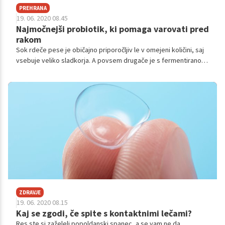
PREHRANA
19. 06. 2020 08.45
Najmočnejši probiotik, ki pomaga varovati pred
rakom
Sok rdeče pese je običajno priporočljiv le v omejeni količini, saj
vsebuje veliko sladkorja. A povsem drugače je s fermentirano
rdečo peso, ki je bogat vir probiotikov in velja za eno najbolj
zdravih živil na svetu.
ZDRAVJE
19. 06. 2020 08.15
Kaj se zgodi, če spite s kontaktnimi lečami?
Res ste si zaželeli popoldanski spanec, a se vam ne da