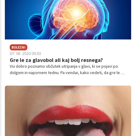
BOLEZNI
07. 08. 2020 09.03
Gre le za glavobol ali kaj bolj resnega?
Vsi dobro poznamo občutek utripanja v glavi, ki se pojavi po
dolgem in napornem tednu. Pa vendar, kako vedeti, da gre le za
glavobol in ne za kaj bolj resnega?