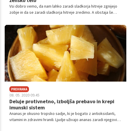
žensko telo
Vsi dobro vemo, da nam lahko zaradi sladkorja hitreje zgnijejo
zobje in da se zaradi sladkorja hitreje zredimo. A obstaja še
veliko drugih negativnih učinkov na telo, ki so manj znani.
Preverite, kako natanko sladkor vpliva na žensko telo.
PREHRANA
08. 05. 2020 09.45
Deluje protivnetno, izboljša prebavo in krepi
imunski sistem
Ananas je okusno tropsko sadje, ki je bogato z antioksidanti,
vitamini in zdravimi hranili. Ljudje uživajo ananas zaradi njegovih
protivnetnih učinkovin, dobrobiti za prebavo in za krepitev