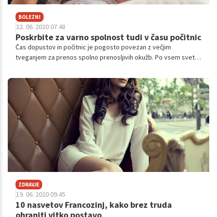
BOLEZNI
22. 06. 2020 07.48
Poskrbite za varno spolnost tudi v času počitnic
Čas dopustov in počitnic je pogosto povezan z večjim
tveganjem za prenos spolno prenosljivih okužb. Po vsem svetu
in tudi v Sloveniji opažamo trend naraščanja spolno prenosljivih
okužb, kot so HIV, virusni hepatitisi, gonoreja, sifilis, humani
papiloma virusi, klamidijske okužbe in druge, so opozorili na
Nacionalnem inštitutu za javno zdravje (NIJZ).
ZDRAVJE
19. 06. 2020 09.45
10 nasvetov Francozinj, kako brez truda
ohraniti vitko postavo