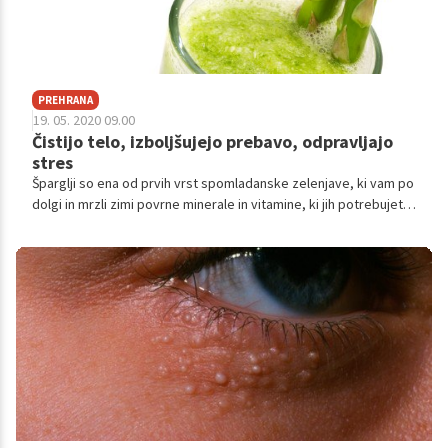
PREHRANA
19. 05. 2020 09.00
Čistijo telo, izboljšujejo prebavo, odpravljajo
stres
Šparglji so ena od prvih vrst spomladanske zelenjave, ki vam po
dolgi in mrzli zimi povrne minerale in vitamine, ki jih potrebujete,
da lahko v pomlad vstopite polni energije. Pravijo jim tudi
znanilci pomladi, saj se njihova sezona prične aprila, a v izobilju
se jih lahko naužijemo prav v začetku maja.