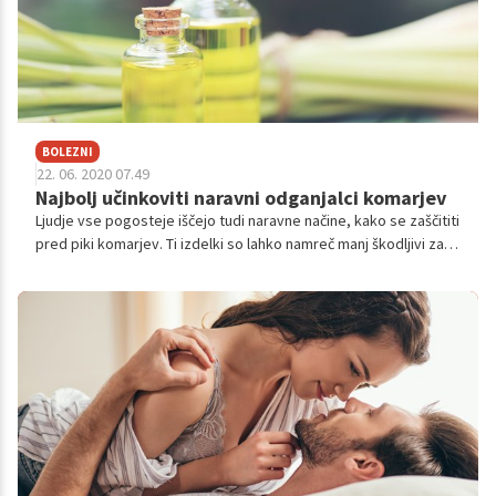
BOLEZNI
22. 06. 2020 07.49
Najbolj učinkoviti naravni odganjalci komarjev
Ljudje vse pogosteje iščejo tudi naravne načine, kako se zaščititi
pred piki komarjev. Ti izdelki so lahko namreč manj škodljivi za
ljudi in za okolje. Večinoma gre za izdelke iz naravnih esencialnih
olj, ki blokirajo občutek za vonj komarjev, zaradi česar ti insekti
težje pristanejo na človeškem telesu, da bi se na njem hranili.