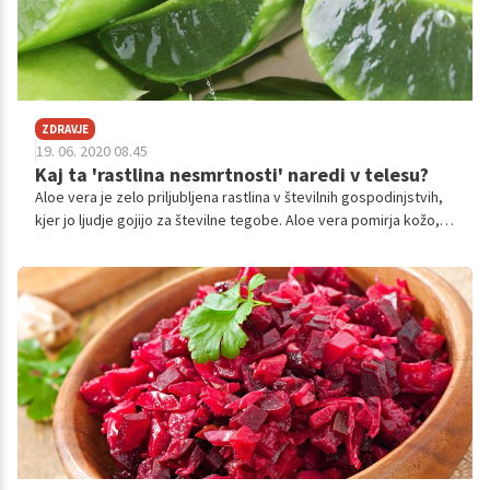
ZDRAVJE
19. 06. 2020 08.45
Kaj ta 'rastlina nesmrtnosti' naredi v telesu?
Aloe vera je zelo priljubljena rastlina v številnih gospodinjstvih,
kjer jo ljudje gojijo za številne tegobe. Aloe vera pomirja kožo,
blaži bolečine ob opeklinah ali urezninah in pospešuje celjenje
kože. Kljub temu ima še številne druga pozitivne učinke na naše
zdravje, zato ni nenavadno, da so jo Egipčani poimenovali kar
'rastlina nesmrtnosti'. Preverite, katere.