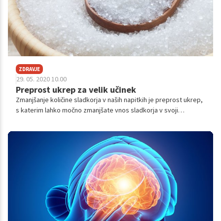
ZDRAVJE
29. 05. 2020 10.00
Preprost ukrep za velik učinek
Zmanjšanje količine sladkorja v naših napitkih je preprost ukrep,
s katerim lahko močno zmanjšate vnos sladkorja v svoji
vsakodnevni prehrani. Če vas skrvi, da vam čaj ali kava po tem
ne bo več všeč, je skrb odveč. To so sedaj celo dokazali
znanstveniki.