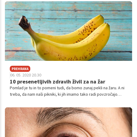
imunske odpornosti. Pomaga preprečevati tudi nekatere bolj
resne bolezni.
PREHRANA
06. 05. 2020 20.30
10 presenetljivih zdravih živil za na žar
Pomlad je tu in to pomeni tudi, da bomo zunaj pekli na žaru. A ni
treba, da nam naši pikniki, ki jih imamo tako radi povzročajo
odvečne kilograme. Na žar lahko 'vržemo' tudi nekatera bolj
zdrava živila. Tu je nekaj, na katere zagotovo niste pomislili.