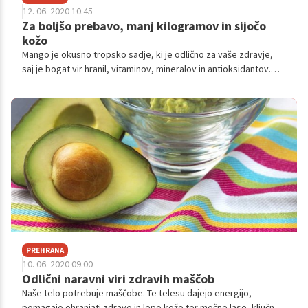
12. 06. 2020 10.45
Za boljšo prebavo, manj kilogramov in sijočo
kožo
Mango je okusno tropsko sadje, ki je odlično za vaše zdravje,
saj je bogat vir hranil, vitaminov, mineralov in antioksidantov.
Uživanje manga je dobro za nas, saj izboljšuje prebavo, skrbi za
lepe in močne lase ter kožo in pomaga pri izgubi odvečnih
kilogramov.
PREHRANA
10. 06. 2020 09.00
Odlični naravni viri zdravih maščob
Naše telo potrebuje maščobe. Te telesu dajejo energijo,
pomagajo ohranjati zdravo in lepo kožo ter močne lase, ključno