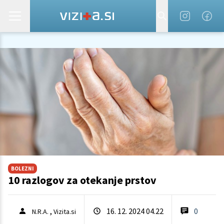
BOLEZNI
10 razlogov za otekanje prstov
,
16. 12. 2024 04.22
0
N.R.A.
Vizita.si