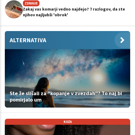
ZDRAVJE
Zakaj vas komarji vedno najdejo? 7 razlogov, da ste
njihov najljubši 'obrok'
ALTERNATIVA
Ste že slišali za "kopanje v zvezdah"? To naj bi
pomirjalo um
KOŽA