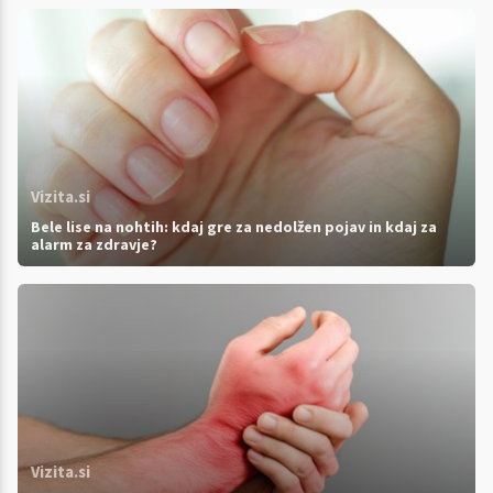
Vizita.si
Bele lise na nohtih: kdaj gre za nedolžen pojav in kdaj za
alarm za zdravje?
Vizita.si