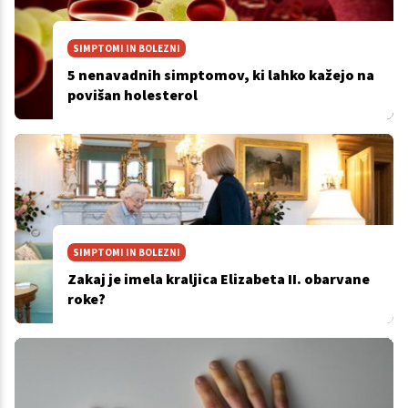
SIMPTOMI IN BOLEZNI
5 nenavadnih simptomov, ki lahko kažejo na
povišan holesterol
SIMPTOMI IN BOLEZNI
Zakaj je imela kraljica Elizabeta II. obarvane
roke?