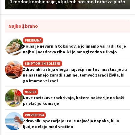
3 modne kombinacije, v katerih nosimo torbe za plažo
Najbolj brano
PREHRANA
Polna je nevarnih toksinov, a jo imamo vsi radi: to je
najbolj nezdrava riba, ki jo mnogi redno uživajo
SIMPTOMI IN BOLEZNI
Zdravnik razbija enega največjih mitov: mastna jetra
ne nastanejo zaradi slanine, temveč zaradi živila, ki
ga imamo vsi radi
NOVICE
Nove raziskave razkrivajo, katere bakterije na koži
privlačijo komarje
PREVENTIVA
Zdravniki opozarjajo: to je največja napaka, ki jo
ljudje delajo med vročino