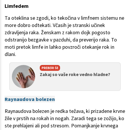
Limfedem
Ta oteklina se zgodi, ko tekočina v limfnem sistemu ne
more dobro odtekati. Včasih je stranski učinek
zdravljenja raka. Ženskam z rakom dojk pogosto
odstranijo bezgavke v pazduhi, da preverijo raka. To
moti pretok limfe in lahko povzroči otekanje rok in
dlani.
PREBERI ŠE
Zakaj so vaše roke vedno hladne?
Raynaudova bolezen
Raynaudova bolezen je redka težava, ki prizadene krvne
žile v prstih na rokah in nogah. Zaradi tega se zožijo, ko
ste prehlajeni ali pod stresom. Pomanjkanje krvnega