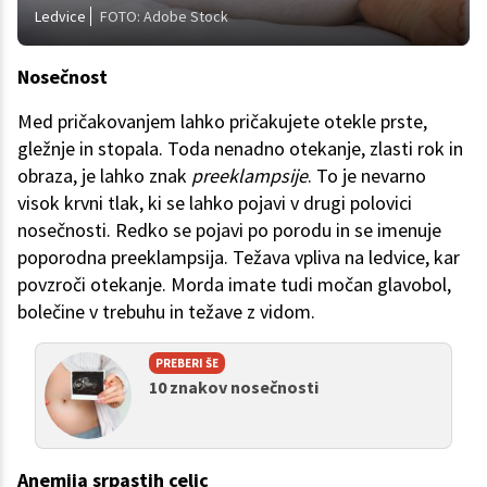
Ledvice
FOTO: Adobe Stock
Nosečnost
Med pričakovanjem lahko pričakujete otekle prste,
gležnje in stopala. Toda nenadno otekanje, zlasti rok in
obraza, je lahko znak
preeklampsije
. To je nevarno
visok krvni tlak, ki se lahko pojavi v drugi polovici
nosečnosti. Redko se pojavi po porodu in se imenuje
poporodna preeklampsija. Težava vpliva na ledvice, kar
povzroči otekanje. Morda imate tudi močan glavobol,
bolečine v trebuhu in težave z vidom.
PREBERI ŠE
10 znakov nosečnosti
Anemija srpastih celic