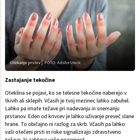
Otekanje prstov
FOTO: AdobeStock
Zastajanje tekočine
Oteklina se pojavi, ko se telesne tekočine naberejo v
tkivih ali sklepih. Včasih je tvoj mezinec lahko zabuhel.
Lahko pa imate težave pri nadevanju in snemanju
prstanov. Eden od krivcev je lahko uživanje preveč slane
hrane. To običajno ni razlog za skrb. Včasih pa lahko
vaši otečeni prsti in roke signalizirajo zdravstveno
težavo, ki zahteva vašo pozornost.