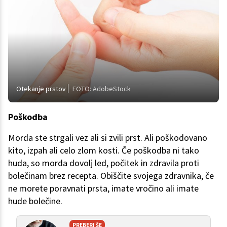
Otekanje prstov
FOTO: AdobeStock
Poškodba
Morda ste strgali vez ali si zvili prst. Ali poškodovano
kito, izpah ali celo zlom kosti. Če poškodba ni tako
huda, so morda dovolj led, počitek in zdravila proti
bolečinam brez recepta. Obiščite svojega zdravnika, če
ne morete poravnati prsta, imate vročino ali imate
hude bolečine.
PREBERI ŠE