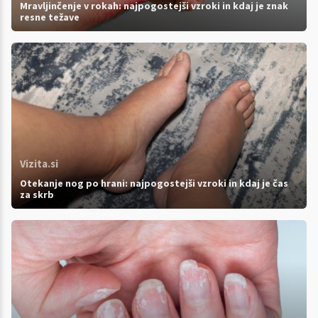
Mravljinčenje v rokah: najpogostejši vzroki in kdaj je znak
resne težave
Vizita.si
Otekanje nog po hrani: najpogostejši vzroki in kdaj je čas
za skrb