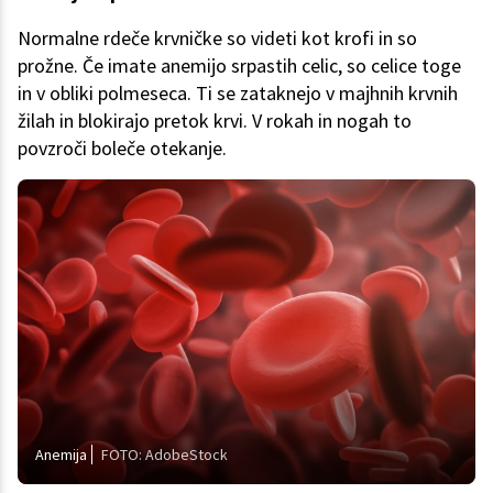
Normalne rdeče krvničke so videti kot krofi in so
prožne. Če imate anemijo srpastih celic, so celice toge
in v obliki polmeseca. Ti se zataknejo v majhnih krvnih
žilah in blokirajo pretok krvi. V rokah in nogah to
povzroči boleče otekanje.
Anemija
FOTO: AdobeStock