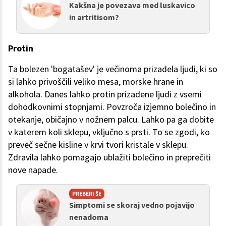
Kakšna je povezava med luskavico
in artritisom?
Protin
Ta bolezen 'bogatašev' je večinoma prizadela ljudi, ki so
si lahko privoščili veliko mesa, morske hrane in
alkohola. Danes lahko protin prizadene ljudi z vsemi
dohodkovnimi stopnjami. Povzroča izjemno bolečino in
otekanje, običajno v nožnem palcu. Lahko pa ga dobite
v katerem koli sklepu, vključno s prsti. To se zgodi, ko
preveč sečne kisline v krvi tvori kristale v sklepu.
Zdravila lahko pomagajo ublažiti bolečino in preprečiti
nove napade.
PREBERI ŠE
Simptomi se skoraj vedno pojavijo
nenadoma