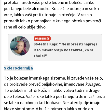
pretoka naredi vaše prste ledene in boleče. Lahko
postanejo bele ali modre. Ko se žile odprejo in se kri
vrne, lahko vaši prsti utripajo in otečejo. V resnih
primerih lahko pomanjkanje krvnega obtoka povzroči
rane ali celo ubije tkivo.
PREBERI ŠE
36-letna Kaja: ''Ne moreš iti naprej z
isto miselnostjo kot takrat, ko si
zbolel''
Sklerodermija
To je bolezen imunskega sistema, ki zavede vaše telo,
da proizvede preveč beljakovine, imenovane
kolagen
.
To odebeli in utrdi kožo in lahko vpliva tudi na druge
dele telesa. Vaše roke lahko postanejo trde in vaši prsti
se lahko napihnejo kot klobase. Nekateri ljudje imajo
blage simptome. V hujših primerih lahko pride do