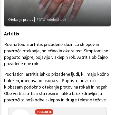
Otekanje prstov
FOTO: AdobeStock
Artritis
Revmatoidni artritis prizadene sluznico sklepov in
povzroča otekanje, bolečino in okorelost. Simptomi se
pogosto najprej pojavijo v sklepih rok. Artritis običajno
prizadene obe roki.
Psoriatični artritis lahko prizadene ljudi, ki imajo kožno
bolezen, imenovano psoriaza. Pogosto povzroči
klobasam podobno otekanje prstov na rokah in nogah.
Obe vrsti artritisa sta resni in lahko brez zdravljenja
povzročita poškodbe sklepov in druge telesne težave.
PREBERI ŠE