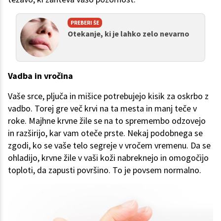
PREBERI ŠE
Otekanje, ki je lahko zelo nevarno
Vadba in vročina
Vaše srce, pljuča in mišice potrebujejo kisik za oskrbo z
vadbo. Torej gre več krvi na ta mesta in manj teče v
roke. Majhne krvne žile se na to spremembo odzovejo
in razširijo, kar vam oteče prste. Nekaj podobnega se
zgodi, ko se vaše telo segreje v vročem vremenu. Da se
ohladijo, krvne žile v vaši koži nabreknejo in omogočijo
toploti, da zapusti površino. To je povsem normalno.