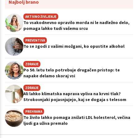
Najbolj brano
AKTIVNO ŽIVLJENJE
To vsakodnevno opravilo morda ni le nadležno delo,
pomaga lahko tudi vašemu srcu
PREVENTIVA
To se zgodi z vašimi možgani, ko opustite alkohol
ZDRAVJE
Po 50. letu telo potrebuje drugačen pristop: te
napake delamo skoraj vsi
ZDRAVJE
Ali lahko klimatska naprava vpliva na krvni tlak?
Strokovnjaki pojasnjujejo, kaj se dogaja s telesom
PREHRANA
To živilo lahko pomaga znižati LDL holesterol, večina
ljudi ga uživa premalo