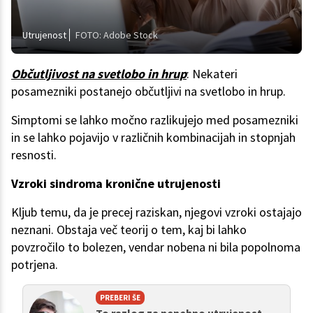
Utrujenost
FOTO: Adobe Stock
Občutljivost na svetlobo in hrup
: Nekateri
posamezniki postanejo občutljivi na svetlobo in hrup.
Simptomi se lahko močno razlikujejo med posamezniki
in se lahko pojavijo v različnih kombinacijah in stopnjah
resnosti.
Vzroki sindroma kronične utrujenosti
Kljub temu, da je precej raziskan, njegovi vzroki ostajajo
neznani. Obstaja več teorij o tem, kaj bi lahko
povzročilo to bolezen, vendar nobena ni bila popolnoma
potrjena.
PREBERI ŠE