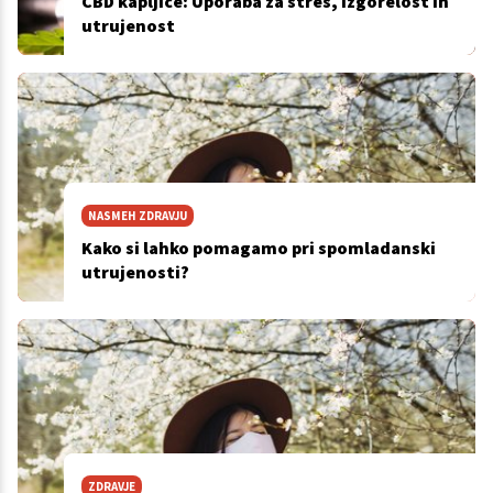
CBD kapljice: Uporaba za stres, izgorelost in
utrujenost
NASMEH ZDRAVJU
Kako si lahko pomagamo pri spomladanski
utrujenosti?
ZDRAVJE