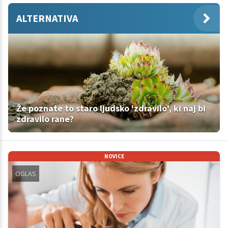
ALTERNATIVA
Že poznate to staro ljudsko 'zdravilo', ki naj bi
zdravilo rane?
NOVICE
OGLAS