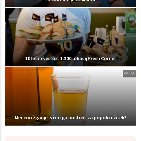
10 let in več kot 1.300 lokacij Fresh Corner
OGLAS
Medeno žganje: s čim ga postreči za popoln užitek?