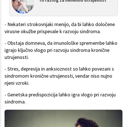
To razlog za nenehno utrujenost
- Nekateri strokovnjaki menijo, da bi lahko določene
virusne okužbe prispevale k razvoju sindroma.
- Obstaja domneva, da imunološke spremembe lahko
igrajo ključno vlogo pri razvoju sindroma kronične
utrujenosti.
- Stres, depresija in anksioznost so lahko povezani s
sindromom kronične utrujenosti, vendar niso nujno
njeni vzroki.
- Genetska predispozicija lahko igra vlogo pri razvoju
sindroma.