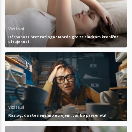
Vizita.si
Izčrpanost brez razloga? Morda gre za sindrom kronične
utrujenosti
Vizita.si
Razlog, da ste nenehno utrujeni, vas bo presenetil