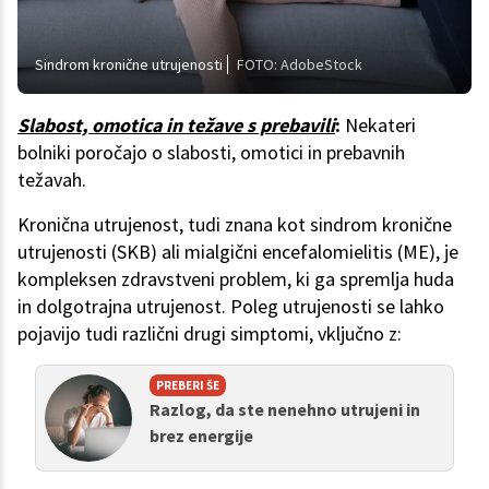
Sindrom kronične utrujenosti
FOTO: AdobeStock
Slabost, omotica in težave s prebavili
:
Nekateri
bolniki poročajo o slabosti, omotici in prebavnih
težavah.
Kronična utrujenost, tudi znana kot sindrom kronične
utrujenosti (SKB) ali mialgični encefalomielitis (ME), je
kompleksen zdravstveni problem, ki ga spremlja huda
in dolgotrajna utrujenost. Poleg utrujenosti se lahko
pojavijo tudi različni drugi simptomi, vključno z:
PREBERI ŠE
Razlog, da ste nenehno utrujeni in
brez energije