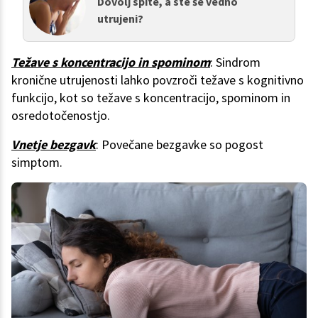
Dovolj spite, a ste še vedno
utrujeni?
Težave s koncentracijo in spominom
: Sindrom
kronične utrujenosti lahko povzroči težave s kognitivno
funkcijo, kot so težave s koncentracijo, spominom in
osredotočenostjo.
Vnetje bezgavk
: Povečane bezgavke so pogost
simptom.