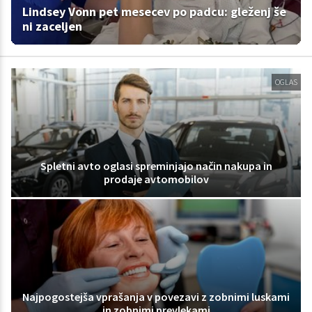
Lindsey Vonn pet mesecev po padcu: gleženj še
ni zaceljen
OGLAS
Spletni avto oglasi spreminjajo način nakupa in
prodaje avtomobilov
Najpogostejša vprašanja v povezavi z zobnimi luskami
in zobnimi prevlekami