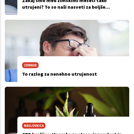
Zakaj smo med zimskimi meseci tako
utrujeni? To so naši nasveti za boljše
počutje!
ZDRAVJE
To razlog za nenehno utrujenost
NASLOVNICA