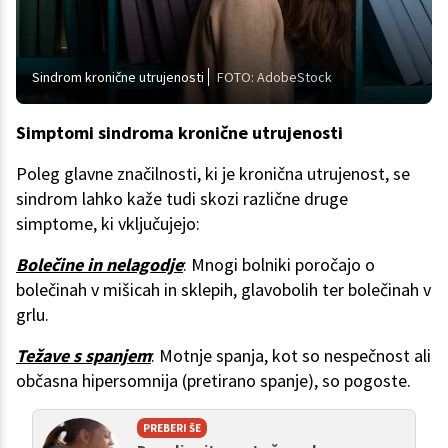
Sindrom kronične utrujenosti
FOTO: AdobeStock
Simptomi sindroma kronične utrujenosti
Poleg glavne značilnosti, ki je kronična utrujenost, se
sindrom lahko kaže tudi skozi različne druge
simptome, ki vključujejo:
Bolečine in nelagodje
: Mnogi bolniki poročajo o
bolečinah v mišicah in sklepih, glavobolih ter bolečinah v
grlu.
Težave s spanjem
: Motnje spanja, kot so nespečnost ali
občasna hipersomnija (pretirano spanje), so pogoste.
PREBERI ŠE