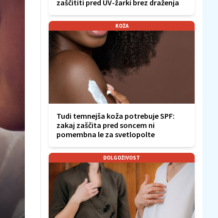
zaščititi pred UV-žarki brez draženja
KOŽA
Tudi temnejša koža potrebuje SPF:
zakaj zaščita pred soncem ni
pomembna le za svetlopolte
DOLGOŽIVOST