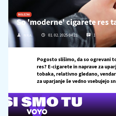
BOLEZNI
So 'moderne' cigarete res 
01. 02. 2025 04.21
1
N.R.A.
Pogosto slišimo, da so ogrevani tob
res? E-cigarete in naprave za uparj
tobaka, relativno gledano, vendar
za uparjanje še vedno vsebujejo sn