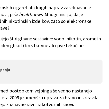
nskih cigaret ali drugih naprav za vdihavanje
novi, piše
healthnews
. Mnogi mislijo, da je
dnih nikotinskih izdelkov, zato so elektronske
rave?
jejo štiri glavne sestavine: vodo, nikotin, arome in
pilen glikol (brezbarvne ali rjave tekočine
jpanju
o med postopkom vejpinga še vedno nastanejo
. Leta 2009 je ameriška uprava za hrano in zdravila
jejo zaznavne ravni rakotvornih snovi.