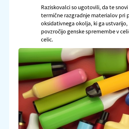
Raziskovalci so ugotovili, da te snovi 
termične razgradnje materialov pri 
oksidativnega okolja, ki ga ustvarij
povzročijo genske spremembe v celic
celic.