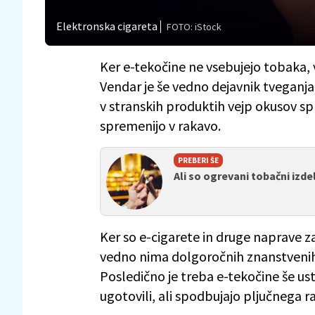
Elektronska cigareta
FOTO: iStock
Ker e-tekočine ne vsebujejo tobaka, v
Vendar je še vedno dejavnik tveganja
v stranskih produktih vejp okusov sp
spremenijo v rakavo.
PREBERI ŠE
Ali so ogrevani tobačni izde
Ker so e-cigarete in druge naprave z
vedno nima dolgoročnih znanstvenih 
Posledično je treba e-tekočine še us
ugotovili, ali spodbujajo pljučnega r