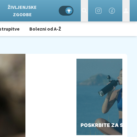
ŽIVLJENJSKE
ZGODBE
strupitve
Bolezni od A-Ž