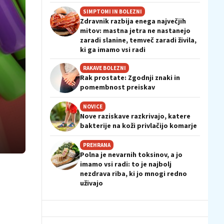
SIMPTOMI IN BOLEZNI
Zdravnik razbija enega največjih
mitov: mastna jetra ne nastanejo
zaradi slanine, temveč zaradi živila,
ki ga imamo vsi radi
RAKAVE BOLEZNI
Rak prostate: Zgodnji znaki in
pomembnost preiskav
NOVICE
Nove raziskave razkrivajo, katere
bakterije na koži privlačijo komarje
PREHRANA
Polna je nevarnih toksinov, a jo
imamo vsi radi: to je najbolj
nezdrava riba, ki jo mnogi redno
uživajo