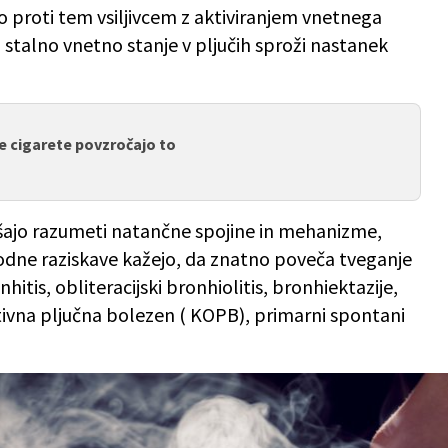
 proti tem vsiljivcem z aktiviranjem vnetnega
stalno vnetno stanje v pljučih sproži nastanek
e cigarete povzročajo to
šajo razumeti natančne spojine in mehanizme,
hodne raziskave kažejo, da znatno poveča tveganje
hitis, obliteracijski bronhiolitis, bronhiektazije,
tivna pljučna bolezen ( KOPB), primarni spontani