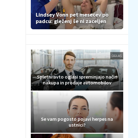
Lindsey Vonn pet mesecev po
padcu: gleženj še ni zaceljen
OGLAS
Spletni avto oglasi spreminjajo način
nakupa in prodaje avtomobilov
Se vam pogosto pojavi herpes na
ustnici?