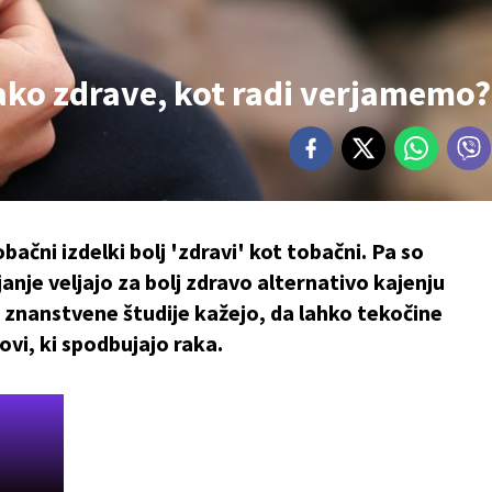
tako zdrave, kot radi verjamemo?
ačni izdelki bolj 'zdravi' kot tobačni. Pa so
anje veljajo za bolj zdravo alternativo kajenju
 znanstvene študije kažejo, da lahko tekočine
ovi, ki spodbujajo raka.