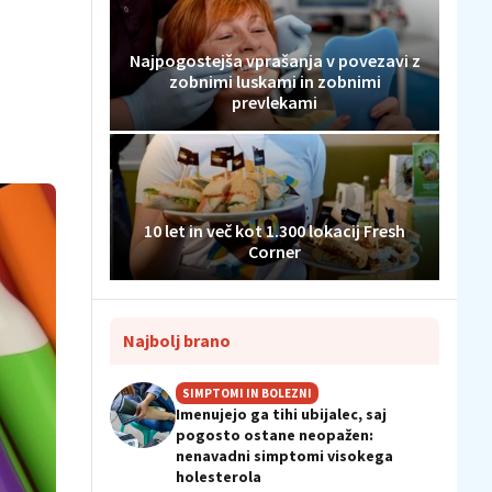
Najpogostejša vprašanja v povezavi z
zobnimi luskami in zobnimi
prevlekami
10 let in več kot 1.300 lokacij Fresh
Corner
Najbolj brano
SIMPTOMI IN BOLEZNI
Imenujejo ga tihi ubijalec, saj
pogosto ostane neopažen:
nenavadni simptomi visokega
holesterola