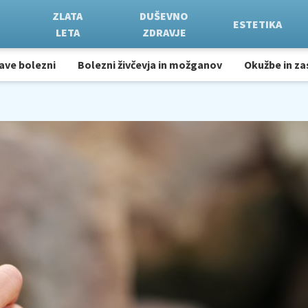
ZLATA
DUŠEVNO
ESTETIKA
LETA
ZDRAVJE
ave bolezni
Bolezni živčevja in možganov
Okužbe in za