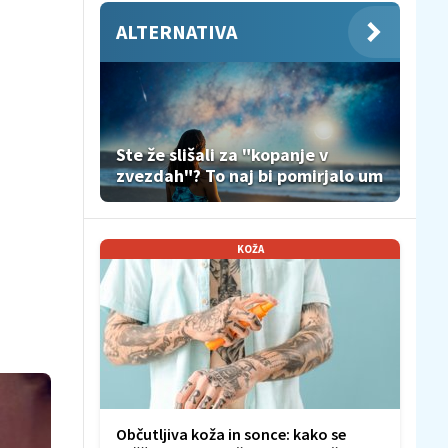
ALTERNATIVA
Ste že slišali za "kopanje v
zvezdah"? To naj bi pomirjalo um
KOŽA
Občutljiva koža in sonce: kako se