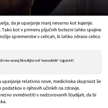
elja, da je uparjanje manj nevarno kot kajenje.
. Tako kot v primeru pljučnih bolezni lahko spojine
rožijo spremembe v celicah, ki lahko zdravo celico
lki res manj škodljivi od 'navadnih' cigaret?
a uparjanje relativno nove, medicinska skupnost še
podatkov o njihovih učinkih na zdravje.
trezno ovrednotiti v nadzorovanih študijah, da bi
aka.