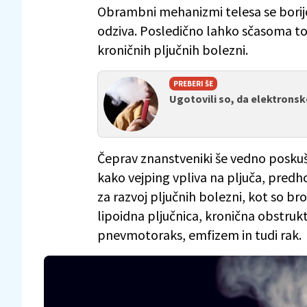
Obrambni mehanizmi telesa se borijo
odziva. Posledično lahko sčasoma to 
kroničnih pljučnih bolezni.
PREBERI ŠE
Ugotovili so, da elektronsk
Čeprav znanstveniki še vedno posku
kako vejping vpliva na pljuča, pred
za razvoj pljučnih bolezni, kot so bron
lipoidna pljučnica, kronična obstruk
pnevmotoraks, emfizem in tudi rak.