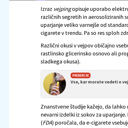
Izraz
vejping
opisuje uporabo elektro
različnih segretih in aerosoliziranih s
uparjanje veliko varnejše od standar
cigarete v trendu. Pa so res sploh zd
Različni okusi v vejpov običajno vsebu
rastlinsko glicerinsko osnovo ali pro
sladkega okusa).
PREBERI ŠE
Vse, kar morate vedeti o ve
Znanstvene študije kažejo, da lahk
nevarni izdelki iz sokov za uparjanje
(
FDA
) poročala, da e-cigarete vsebu