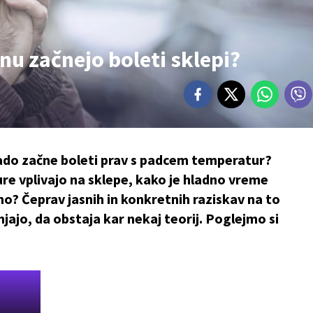
u začnejo boleti sklepi?
h rado začne boleti prav s padcem temperatur?
e vplivajo na sklepe, kako je hladno vreme
o? Čeprav jasnih in konkretnih raziskav na to
njajo, da obstaja kar nekaj teorij. Poglejmo si