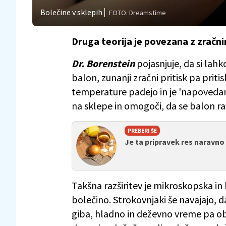
Bolečine v sklepih
FOTO: Dreamstime
Druga teorija je povezana z zračn
Dr. Borenstein
pojasnjuje, da si lah
balon, zunanji zračni pritisk pa priti
temperature padejo in je 'napovedan'
na sklepe in omogoči, da se balon raz
PREBERI ŠE
Je ta pripravek res naravno 
Takšna razširitev je mikroskopska i
bolečino. Strokovnjaki še navajajo, d
giba, hladno in deževno vreme pa ob