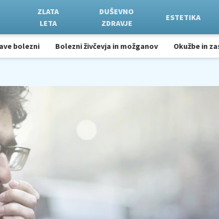
ZLATA
DUŠEVNO
ESTETIKA
LETA
ZDRAVJE
ave bolezni
Bolezni živčevja in možganov
Okužbe in za