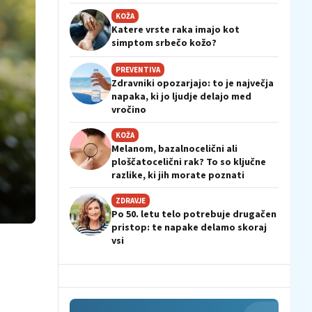
KOŽA
Katere vrste raka imajo kot
simptom srbečo kožo?
PREVENTIVA
Zdravniki opozarjajo: to je največja
napaka, ki jo ljudje delajo med
vročino
KOŽA
Melanom, bazalnocelični ali
ploščatocelični rak? To so ključne
razlike, ki jih morate poznati
ZDRAVJE
Po 50. letu telo potrebuje drugačen
pristop: te napake delamo skoraj
vsi