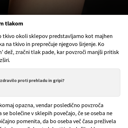
im tlakom
ko tkivo okoli sklepov predstavljamo kot majhen
ska na tkivo in preprečuje njegovo širjenje. Ko
 dež, zračni tlak pade, kar povzroči manjši pritisk
širi.
zdravilo proti prehladu in gripi?
n komaj opazna, vendar posledično povzroča
a se bolečine v sklepih povečajo, če se oseba ne
ičajno pomenita, da bo oseba več časa preživela