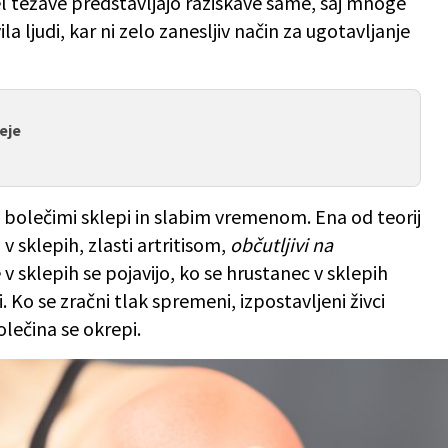
l težave predstavljajo raziskave same, saj mnoge
 ljudi, kar ni zelo zanesljiv način za ugotavljanje
eje
 bolečimi sklepi in slabim vremenom. Ena od teorij
 v sklepih, zlasti artritisom,
občutljivi na
 v sklepih se pojavijo, ko se hrustanec v sklepih
 Ko se zračni tlak spremeni, izpostavljeni živci
lečina se okrepi.