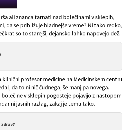
tarša ali znanca tarnati nad bolečinami v sklepih,
i, da se približuje hladnejše vreme? Ni tako redko,
večkrat so to starejši, dejansko lahko napovejo dež.
e
n klinični profesor medicine na Medicinskem centru
dal, da to ni nič čudnega, še manj pa novega.
se bolečine v sklepih pogosteje pojavijo z nastopom
r ni jasnih razlag, zakaj je temu tako.
 zdrav?