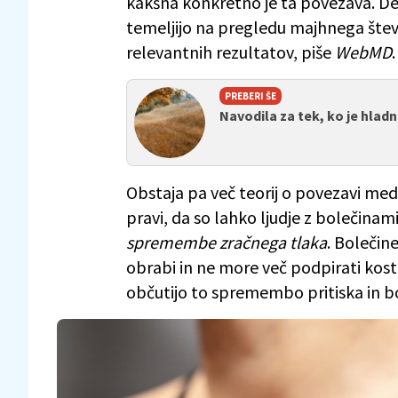
kakšna konkretno je ta povezava. De
temeljijo na pregledu majhnega števila
relevantnih rezultatov, piše
WebMD
.
PREBERI ŠE
Navodila za tek, ko je hladn
Obstaja pa več teorij o povezavi med
pravi, da so lahko ljudje z bolečinami
spremembe zračnega tlaka
. Bolečine
obrabi in ne more več podpirati kosti.
občutijo to spremembo pritiska in bo