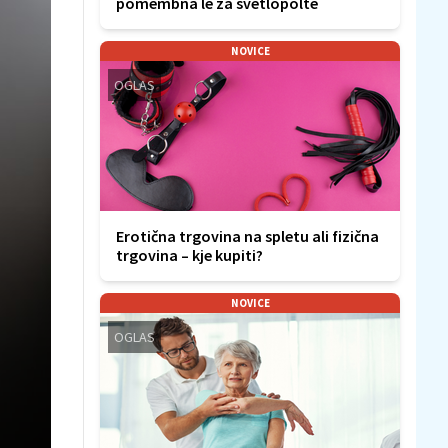
pomembna le za svetlopolte
NOVICE
OGLAS
Erotična trgovina na spletu ali fizična
trgovina – kje kupiti?
NOVICE
OGLAS