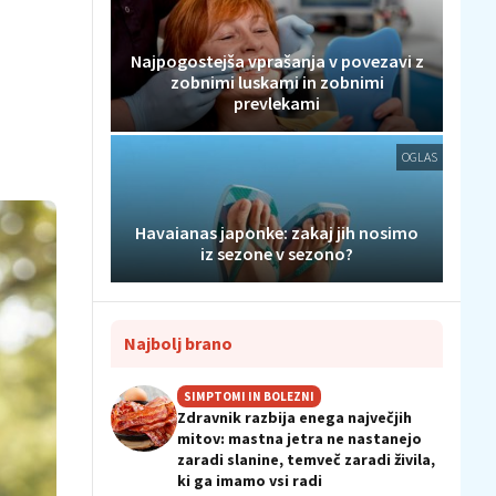
Najpogostejša vprašanja v povezavi z
zobnimi luskami in zobnimi
prevlekami
OGLAS
Havaianas japonke: zakaj jih nosimo
iz sezone v sezono?
Najbolj brano
SIMPTOMI IN BOLEZNI
Zdravnik razbija enega največjih
mitov: mastna jetra ne nastanejo
zaradi slanine, temveč zaradi živila,
ki ga imamo vsi radi