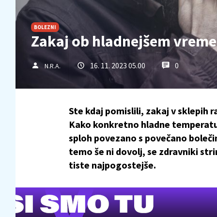
BOLEZNI
Zakaj ob hladnejšem vremen
16. 11. 2023 05.00
0
N.R.A.
Ste kdaj pomislili, zakaj v sklepi
Kako konkretno hladne temperatur
sploh povezano s povečano bolečin
temo še ni dovolj, se zdravniki stri
tiste najpogostejše.