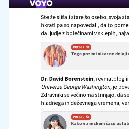
Ste že slišali starejšo osebo, svoja s
hkrati pa so napovedali, da to pomen
da ljudje z bolečinami v sklepih, naj
PREBERI ŠE
Tega pozimi nikar ne delajt
Dr. David Borenstein
, revmatolog i
Univerze George Washington,
je pove
Zdravniki se večinoma strinjajo, da 
hladnega in deževnega vremena, venda
PREBERI ŠE
Kako v zimskem času ostati