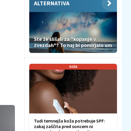
ALTERNATIVA
Ste že slišali za "kopanje v
zvezdah"? To naj bi pomirjalo um
KOŽA
Tudi temnejša koža potrebuje SPF:
zakaj zaščita pred soncem ni