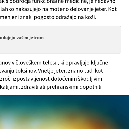
jak s področja funkcionalne medicine, je nedavno
ahko nakazujejo na moteno delovanje jeter. Kot
omenjeni znaki pogosto odražajo na koži.
škodujejo vašim jetrom
ov v človeškem telesu, ki opravljajo ključne
njevanju toksinov. Vnetje jeter, znano tudi kot
povzroči izpostavljenost določenim škodljivim
lijami, zdravili ali prehranskimi dopolnili.