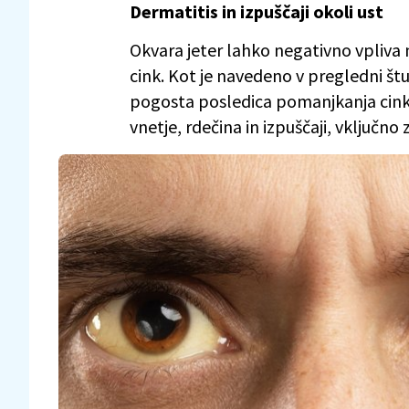
Dermatitis in izpuščaji okoli ust
Okvara jeter lahko negativno vpliva n
cink. Kot je navedeno v pregledni študi
pogosta posledica pomanjkanja cinka
vnetje, rdečina in izpuščaji, vključno