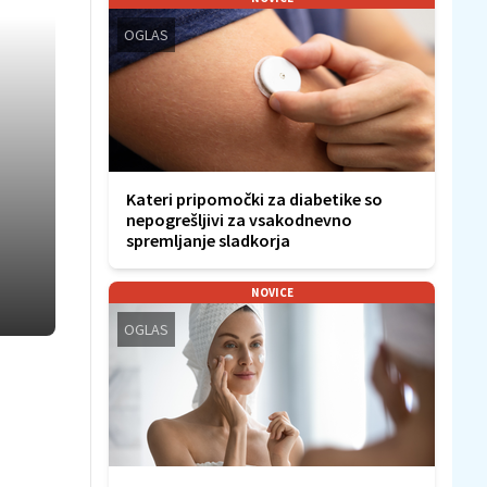
OGLAS
Kateri pripomočki za diabetike so
nepogrešljivi za vsakodnevno
spremljanje sladkorja
NOVICE
OGLAS