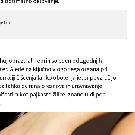
za optimalno delovanje.
jetra
uhu, obrazu ali rebrih so eden od zgodnjih
er. Glede na ključno vlogo tega organa pri
unkciji čiščenja lahko obolenja jeter povzročijo
ta lahko ovirana presnova in uravnavanje
festira kot pajkaste žilice, znane tudi pod
.