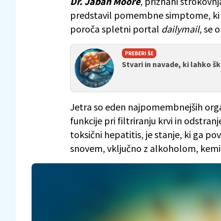
Dr. Jaban Moore
, priznani strokovn
predstavil pomembne simptome, ki l
poroča spletni portal
dailymail
, se 
PREBERI ŠE
Stvari in navade, ki lahko 
Jetra so eden najpomembnejših organ
funkcije pri filtriranju krvi in odstra
toksični hepatitis, je stanje, ki ga 
snovem, vključno z alkoholom, kemika