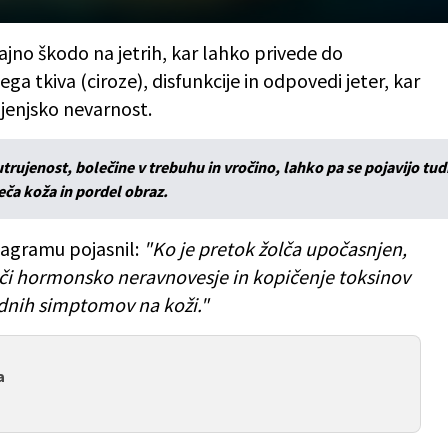
ajno škodo na jetrih, kar lahko privede do
ga tkiva (ciroze), disfunkcije in odpovedi jeter, kar
ljenjsko nevarnost.
utrujenost, bolečine v trebuhu in vročino, lahko pa se pojavijo tud
beča koža in pordel obraz.
tagramu pojasnil:
"Ko je pretok žolča upočasnjen,
či hormonsko neravnovesje in kopičenje toksinov
vidnih simptomov na koži."
a