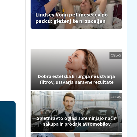
Lindsey Vonn pet mesecev po
padcu: gleženj še ni zaceljen
OGLAS
Dobra estetska kirurgija ne ustvarja
filtrov, ustvarja naravne rezultate
OGLAS
Spletni avto oglasi spreminjajo način
nakupa in prodaje avtomobilov