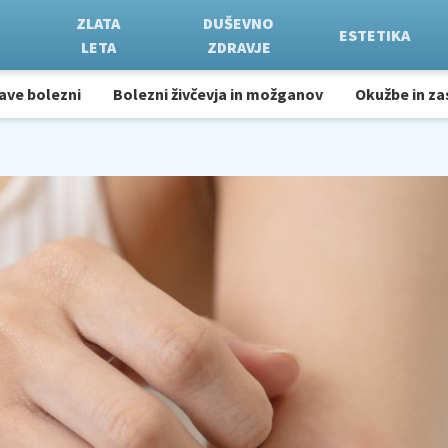
ZLATA
DUŠEVNO
ESTETIKA
LETA
ZDRAVJE
ave bolezni
Bolezni živčevja in možganov
Okužbe in za