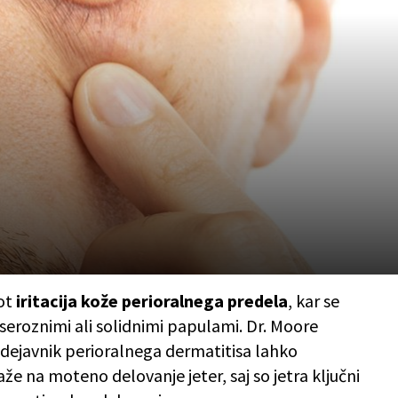
kot
iritacija kože perioralnega predela
, kar se
 seroznimi ali solidnimi papulami. Dr. Moore
i dejavnik perioralnega dermatitisa lahko
e na moteno delovanje jeter, saj so jetra ključni