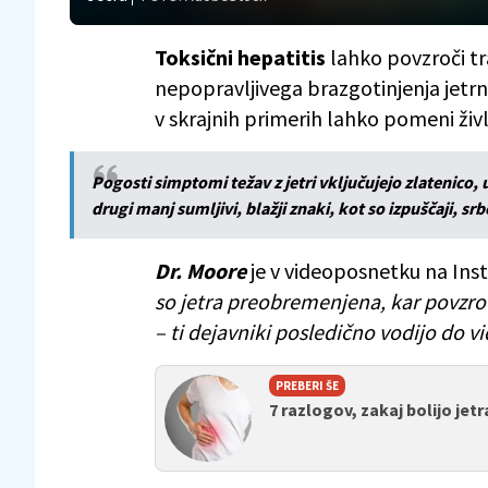
Toksični hepatitis
lahko povzroči tr
nepopravljivega brazgotinjenja jetrne
v skrajnih primerih lahko pomeni živ
Pogosti simptomi težav z jetri vključujejo zlatenico, 
drugi manj sumljivi, blažji znaki, kot so izpuščaji, sr
Dr. Moore
je v videoposnetku na Ins
so jetra preobremenjena, kar povzro
– ti dejavniki posledično vodijo do 
PREBERI ŠE
7 razlogov, zakaj bolijo jetr