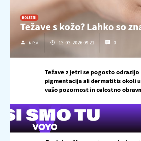
BOLEZNI
Težave s kožo? Lahko so zna
13. 03. 2026 09.21
0
N.R.A.
Težave z jetri se pogosto odrazijo
pigmentacija ali dermatitis okoli u
vašo pozornost in celostno obrav