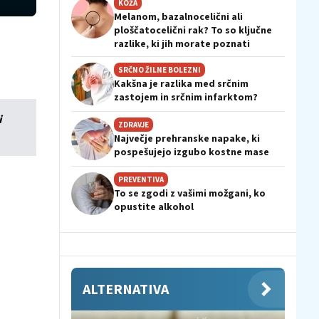
KOŽA
Melanom, bazalnocelični ali
ploščatocelični rak? To so ključne
razlike, ki jih morate poznati
SRČNO ŽILNE BOLEZNI
Kakšna je razlika med srčnim
zastojem in srčnim infarktom?
i
ZDRAVJE
Največje prehranske napake, ki
pospešujejo izgubo kostne mase
PREVENTIVA
To se zgodi z vašimi možgani, ko
opustite alkohol
ALTERNATIVA