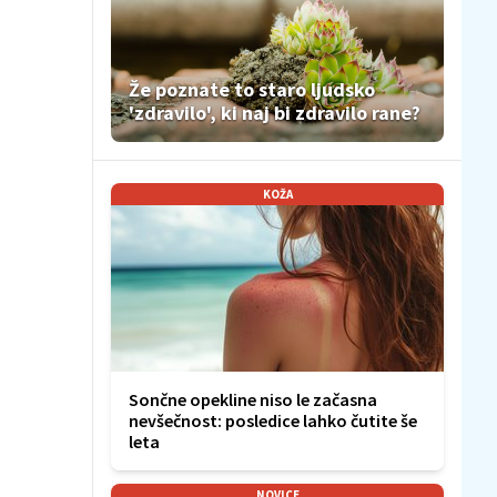
Že poznate to staro ljudsko
'zdravilo', ki naj bi zdravilo rane?
KOŽA
Sončne opekline niso le začasna
nevšečnost: posledice lahko čutite še
leta
NOVICE