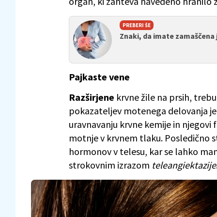
organ, ki zahteva navedeno hranilo 
PREBERI ŠE
Znaki, da imate zamaščena 
Pajkaste vene
Razširjene
krvne žile na prsih, treb
pokazateljev motenega delovanja jet
uravnavanju krvne kemije in njegovi f
motnje v krvnem tlaku. Posledično s
hormonov v telesu, kar se lahko mani
strokovnim izrazom
teleangiektazije