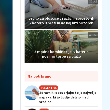
OGLAS
Lepilo za ploščice v različnih prostorih
– katero izbrati in na kaj biti pozoren
OGLAS
3 modne kombinacije, v katerih
nosimo torbe za plažo
Najbolj brano
PREVENTIVA
Zdravniki opozarjajo: to je največja
napaka, ki jo ljudje delajo med
vročino