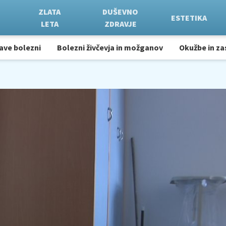
ZLATA
DUŠEVNO
ESTETIKA
LETA
ZDRAVJE
ave bolezni
Bolezni živčevja in možganov
Okužbe in za