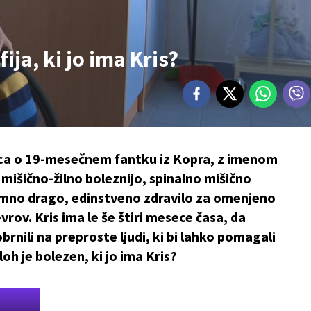
ija, ki jo ima Kris?
vica o 19-mesečnem fantku iz Kopra, z imenom
 mišično-žilno boleznijo, spinalno mišično
zjemno drago, edinstveno zdravilo za omenjeno
vrov. Kris ima le še štiri mesece časa, da
brnili na preproste ljudi, ki bi lahko pomagali
oh je bolezen, ki jo ima Kris?