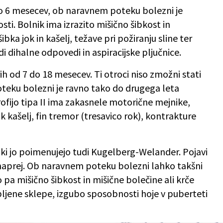
 do 6 mesecev, ob naravnem poteku bolezni je
ti. Bolnik ima izrazito mišično šibkost in
bka jok in kašelj, težave pri požiranju sline ter
i dihalne odpovedi in aspiracijske pljučnice.
rih od 7 do 18 mesecev. Ti otroci niso zmožni stati
eku bolezni je ravno tako do drugega leta
rofijo tipa II ima zakasnele motorične mejnike,
k kašelj, fin tremor (tresavico rok), kontrakture
, ki jo poimenujejo tudi Kugelberg-Welander. Pojavi
 naprej. Ob naravnem poteku bolezni lahko takšni
o pa mišično šibkost in mišične bolečine ali krče
ljene sklepe, izgubo sposobnosti hoje v puberteti