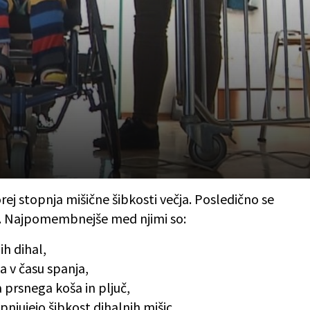
rej stopnja mišične šibkosti večja. Posledično se
. Najpomembnejše med njimi so:
ih dihal,
ja v času spanja,
a prsnega koša in pljuč,
pnjujejo šibkost dihalnih mišic.