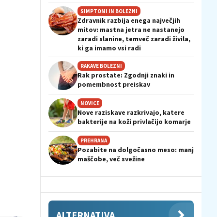
SIMPTOMI IN BOLEZNI
Zdravnik razbija enega največjih
mitov: mastna jetra ne nastanejo
zaradi slanine, temveč zaradi živila,
ki ga imamo vsi radi
RAKAVE BOLEZNI
Rak prostate: Zgodnji znaki in
pomembnost preiskav
NOVICE
Nove raziskave razkrivajo, katere
bakterije na koži privlačijo komarje
PREHRANA
Pozabite na dolgočasno meso: manj
maščobe, več svežine
ALTERNATIVA