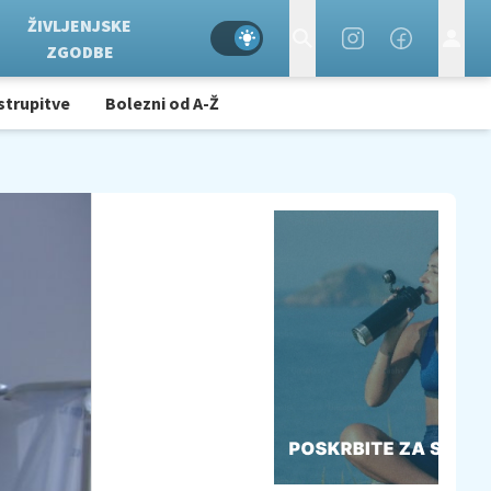
ŽIVLJENJSKE
ZGODBE
strupitve
Bolezni od A-Ž