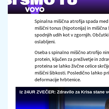
Spinalna mišična atrofija spada med 
mišični tonus (hipotonija) in mišična 
spodnjih udih kot v zgornjih. Občutki
oslabljeni.
Oseba s spinalno mišično atrofijo nima
protein, ključen za preživetje in zd
proteina se lahko živčne celice skrči
mišični šibkosti. Posledično lahko pr
deformacije hrbtenice.
Iz 24UR ZVEČER: Zdravilo za Krisa stane v