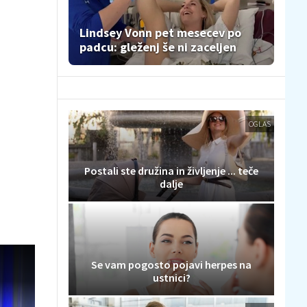
Lindsey Vonn pet mesecev po
padcu: gleženj še ni zaceljen
OGLAS
Postali ste družina in življenje ... teče
dalje
Se vam pogosto pojavi herpes na
ustnici?