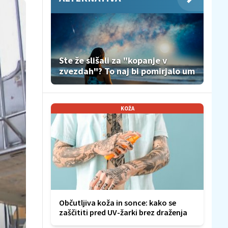
Ste že slišali za "kopanje v
zvezdah"? To naj bi pomirjalo um
KOŽA
Občutljiva koža in sonce: kako se
zaščititi pred UV-žarki brez draženja