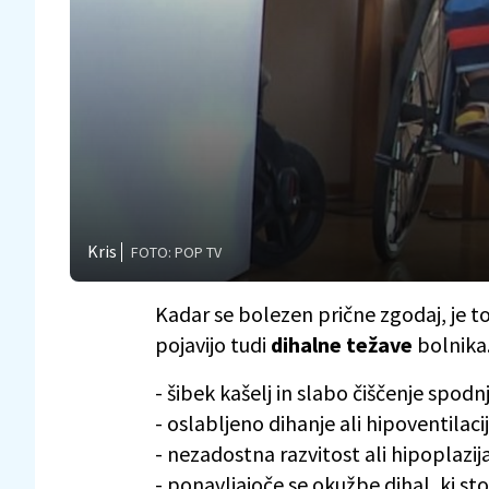
Kris
FOTO: POP TV
Kadar se bolezen prične zgodaj, je to
pojavijo tudi
dihalne težave
bolnika
- šibek kašelj in slabo čiščenje spodnj
- oslabljeno dihanje ali hipoventilaci
- nezadostna razvitost ali hipoplazij
- ponavljajoče se okužbe dihal, ki sto