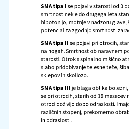
SMA tipa I
se pojavi v starosti od 0
smrtnost nekje do drugega leta staros
hipotonijo, motnje v nadzoru glave, ši
potencial za zgodnjo smrtnost, zarad
SMA tipa II
se pojavi pri otrocih, sta
na nogah. Smrtnost ob naravnem pot
starosti. Otrok s spinalno mišično at
slabo pridobivanje telesne teže, šiba
sklepov in skoliozo.
SMA tipa III
je blaga oblika bolezni
se pri otrocih, starih od 18 mesecev
otroci doživijo dobo odraslosti. Imaj
različnih stopenj, prekomerno obrab
in odraslosti.