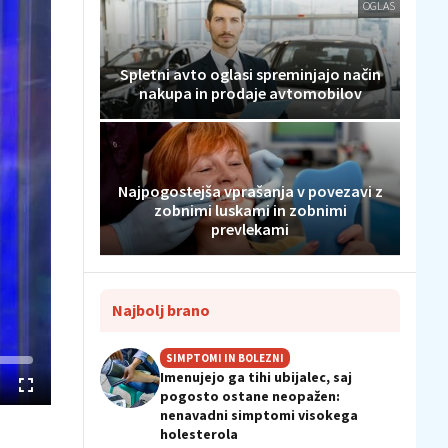
OGLAS
Spletni avto oglasi spreminjajo način
nakupa in prodaje avtomobilov
Najpogostejša vprašanja v povezavi z
zobnimi luskami in zobnimi
prevlekami
Najbolj brano
SIMPTOMI IN BOLEZNI
Imenujejo ga tihi ubijalec, saj
Celozaslonski
pogosto ostane neopažen:
način
nenavadni simptomi visokega
holesterola