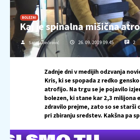
BOLEZNI
Kaj je spinalna mišična atrof
26. 09. 2019 09.45
2
Sanela Bećirović
Zadnje dni v medijih odzvanja no
Kris, ki se spopada z redko gensko
atrofijo. Na trgu se je pojavilo i
bolezen, ki stane kar 2,3 milijona e
zdravilo prejme, zato so se starši o
pri zbiranju sredstev. Kakšna pa spl