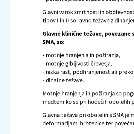
Glavni vzrok smrtnosti in obolevnosti
tipov I in II so ravno težave z dihan
Glavne klinične težave, povezane s 
SMA, so:
- motnje hranjenja in požiranja,
- motnje gibljivosti črevesja,
- nizka rast, podhranjenost ali pre
- dihalne težave.
Motnje hranjenja in požiranja so pogo
medtem ko se pri hodečih obolelih p
Glavna težava pri obolelih s SMA je 
deformacijami hrbtenice ter povečan