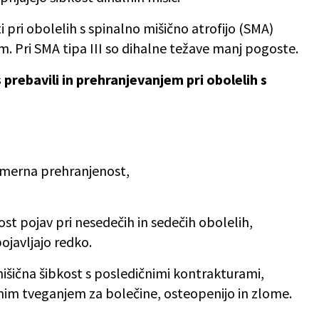
 pri obolelih s spinalno mišično atrofijo (SMA)
jem. Pri SMA tipa III so dihalne težave manj pogoste.
prebavili in prehranjevanjem pri obolelih s
komerna prehranjenost,
st pojav pri nesedečih in sedečih obolelih,
ojavljajo redko.
mišična šibkost s posledičnimi kontrakturami,
im tveganjem za bolečine, osteopenijo in zlome.