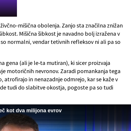
živčno-mišična obolenja. Zanjo sta značilna znižan
šibkost. Mišična šibkost je navadno bolj izražena v
 so normalni, vendar tetivnih refleksov ni ali pa so
 gena (ali je le-ta mutiran), ki sicer proizvaja
ravje motoričnih nevronov. Zaradi pomankanja tega
jo, atrofirajo in nenazadnje odmrejo, kar se kaže v
ide tudi do slabitve okostja, pogoste pa so tudi
eč kot dva milijona evrov