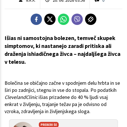
N.R.A.
Išias ni samostojna bolezen, temveč skupek
simptomov, ki nastanejo zaradi pritiska ali
draženja ishiadičnega živca – najdaljšega živca
v telesu.
Bolečina se običajno začne v spodnjem delu hrbta in se
širi po zadnjici, stegnu in vse do stopala. Po podatkih
ClevelandClinic
išias prizadene do 40 % ljudi vsaj
enkrat v življenju, trajanje težav pa je odvisno od
vzroka, zdravljenja in življenjskega sloga.
PREBERI ŠE