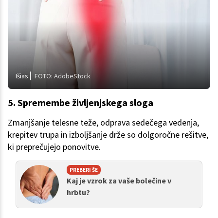
Išias
FOTO: AdobeStock
5. Spremembe življenjskega sloga
Zmanjšanje telesne teže, odprava sedečega vedenja,
krepitev trupa in izboljšanje drže so dolgoročne rešitve,
ki preprečujejo ponovitve.
PREBERI ŠE
Kaj je vzrok za vaše bolečine v
hrbtu?