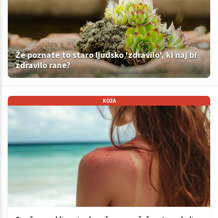
Že poznate to staro ljudsko 'zdravilo', ki naj bi
zdravilo rane?
KOŽA