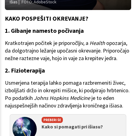
Išias
FOTO: AdobeStock
KAKO POSPEŠITI OKREVANJE?
1. Gibanje namesto počivanja
Kratkotrajen počitek je priporočljiv, a
Health
opozarja,
da dolgotrajno ležanje upočasni okrevanje. Priporočajo
nežne raztezne vaje, hojo in vaje za krepitev jedra.
2. Fizioterapija
Usmerjena terapija lahko pomaga razbremeniti živec,
izboljšati držo in okrepiti mišice, ki podpirajo hrbtenico.
Po podatkih
Johns Hopkins Medicine
je to eden
najuspešnejših načinov zdravljenja kroničnega išiasa.
PREBERI ŠE
Kako si pomagati pri išiasu?