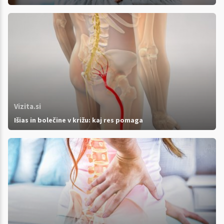
Vizita.si
Išias in bolečine v križu: kaj res pomaga