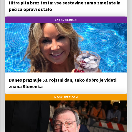
Hitra pita brez testa: vse sestavine samo zmešate in
pečica opravi ostalo
ZADOVOLJNA.SI
Danes praznuje 53. rojstni dan, tako dobro je videti
znana Slovenka
MOSKISVET.COM