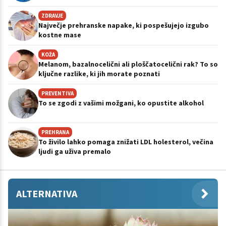
ZDRAVJE
Največje prehranske napake, ki pospešujejo izgubo
kostne mase
KOŽA
Melanom, bazalnocelični ali ploščatocelični rak? To so
ključne razlike, ki jih morate poznati
PREVENTIVA
To se zgodi z vašimi možgani, ko opustite alkohol
PREHRANA
To živilo lahko pomaga znižati LDL holesterol, večina
ljudi ga uživa premalo
ALTERNATIVA