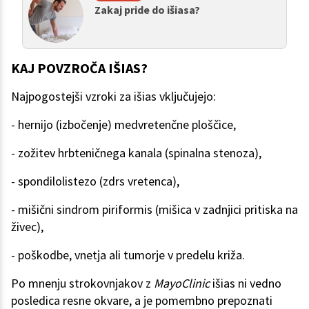
Zakaj pride do išiasa?
KAJ POVZROČA IŠIAS?
Najpogostejši vzroki za išias vključujejo:
- hernijo (izbočenje) medvretenčne ploščice,
- zožitev hrbteničnega kanala (spinalna stenoza),
- spondilolistezo (zdrs vretenca),
- mišični sindrom piriformis (mišica v zadnjici pritiska na
živec),
- poškodbe, vnetja ali tumorje v predelu križa.
Po mnenju strokovnjakov z
MayoClinic
išias ni vedno
posledica resne okvare, a je pomembno prepoznati