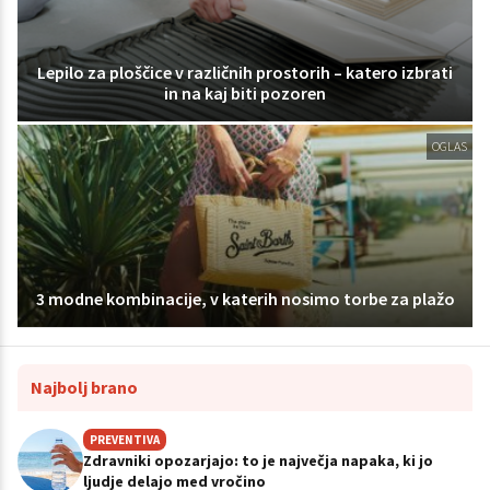
Lepilo za ploščice v različnih prostorih – katero izbrati
in na kaj biti pozoren
OGLAS
3 modne kombinacije, v katerih nosimo torbe za plažo
Najbolj brano
PREVENTIVA
Zdravniki opozarjajo: to je največja napaka, ki jo
ljudje delajo med vročino