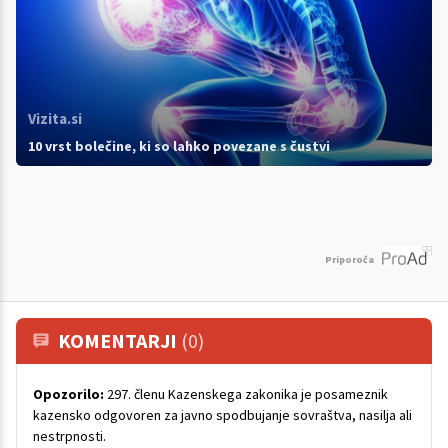
Vizita.si
10 vrst bolečine, ki so lahko povezane s čustvi
Priporoča
KOMENTARJI
(0)
Opozorilo:
297. členu Kazenskega zakonika je posameznik
kazensko odgovoren za javno spodbujanje sovraštva, nasilja ali
nestrpnosti.