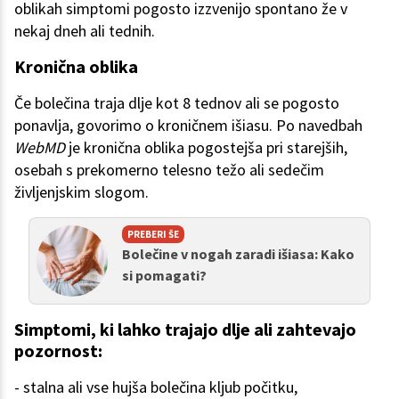
oblikah simptomi pogosto izzvenijo spontano že v
nekaj dneh ali tednih.
Kronična oblika
Če bolečina traja dlje kot 8 tednov ali se pogosto
ponavlja, govorimo o kroničnem išiasu. Po navedbah
WebMD
je kronična oblika pogostejša pri starejših,
osebah s prekomerno telesno težo ali sedečim
življenjskim slogom.
PREBERI ŠE
Bolečine v nogah zaradi išiasa: Kako
si pomagati?
Simptomi, ki lahko trajajo dlje ali zahtevajo
pozornost:
- stalna ali vse hujša bolečina kljub počitku,