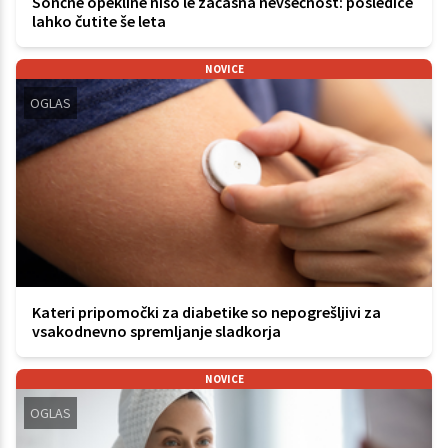
Sončne opekline niso le začasna nevšečnost: posledice
lahko čutite še leta
NOVICE
OGLAS
Kateri pripomočki za diabetike so nepogrešljivi za
vsakodnevno spremljanje sladkorja
NOVICE
OGLAS