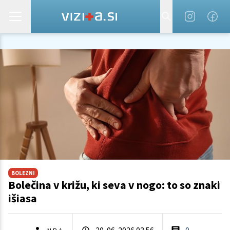
BOLEZNI
Bolečina v križu, ki seva v nogo: to so znaki
išiasa
20. 06. 2026 03.56
0