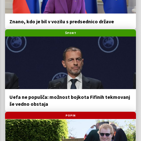
Znano, kdo je bil v vozilu s predsednico države
ŠPORT
Uefa ne popušča: možnost bojkota Fifinih tekmovanj
še vedno obstaja
POPIN