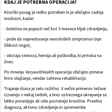
KDAJ JE POTREBNA OPERACIJA?
Kirurški poseg je redko potreben in je običajno zadnja
možnost, kadar:
- bolečina ne popusti več kot 3 mesece kljub zdravljenju,
- pride do napredovanja nevroloških simptomov (npr.
šibkost noge),
- obstaja stenoza, hernija ali poškodba, ki pritiska na
živec.
Po mnenju
VerywellHealth
operacija običajno prinese
hitro olajšanje, vendar zahteva rehabilitacijo.
Trajanje išiasa je zelo različno. V večini primerov težave
izzvenijo v nekaj tednih, a brez ustreznega ukrepanja se
lahko ponavljajo ali celo postanejo kronične. Pravilna
diagnoza, aktivno zdravljenje in spremembe