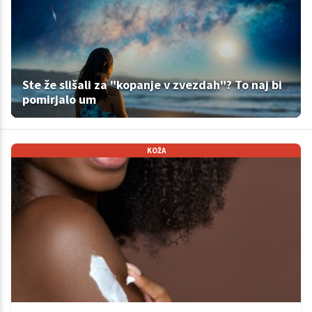
Ste že slišali za "kopanje v zvezdah"? To naj bi
pomirjalo um
KOŽA