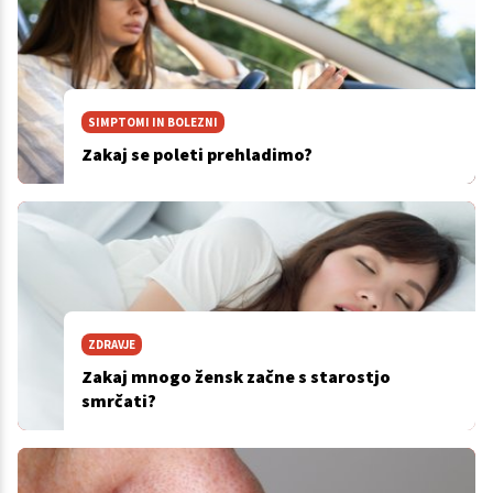
SIMPTOMI IN BOLEZNI
Zakaj se poleti prehladimo?
ZDRAVJE
Zakaj mnogo žensk začne s starostjo
smrčati?