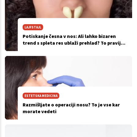
LAJFSTAJL
Potiskanje česna v nos: Ali lahko bizaren
trend s spleta res ublaži prehlad? To pravijo
zdravniki
ESTETSKA MEDICINA
Razmišljate o operaciji nosu? To je vse kar
morate vedeti