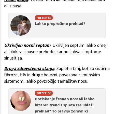
ali sinuse.
PREBERI ŠE
Lahko preprečimo prehlad?
Ukrivljen nosni septum
. Ukrivljen septum lahko omeji
ali blokira sinusne prehode, kar poslabša simptome
sinusitisa.
Druga zdravstvena stanja
. Zapleti stanj, kot so cistična
fibroza, HIV in druge bolezni, povezane z imunskim
sistemom, lahko povzročijo zamašitev nosu.
PREBERI ŠE
Potiskanje česna v nos: Ali lahko
bizaren trend s spleta res ublaži
prehlad? To pravijo zdravniki