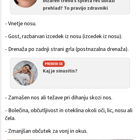
bizaren trend s spleta res ublaži
prehlad? To pravijo zdravniki
- Vnetje nosu.
- Gost, razbarvan izcedek iz nosu (izcedek iz nosu).
- Drenaža po zadnji strani grla (postnazalna drenaža).
PREBERI ŠE
Kaj je sinusitis?
- Zamašen nos ali težave pri dihanju skozi nos.
- Bolečina, občutljivost in oteklina okoli oči, lic, nosu ali
čela.
- Zmanjšan občutek za vonj in okus.