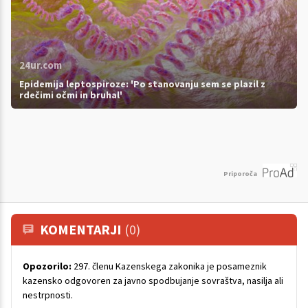
24ur.com
Epidemija leptospiroze: 'Po stanovanju sem se plazil z
rdečimi očmi in bruhal'
Priporoča
KOMENTARJI
(0)
Opozorilo:
297. členu Kazenskega zakonika je posameznik
kazensko odgovoren za javno spodbujanje sovraštva, nasilja ali
nestrpnosti.