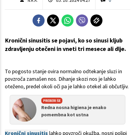
N.R.A.
Kronični sinusitis se pojavi, ko so sinusi kljub
zdravljenju otečeni in vneti tri mesece ali dlje.
To pogosto stanje ovira normalno odtekanje sluzi in
povzroča zamašen nos. Dihanje skozi nos je lahko
oteženo, predel okoli oči pa je lahko otekel ali občutljiv.
PREBERI ŠE
Redna nosna higiena je enako
pomembna kot ustna
Kronični sinusitis
lahko povzroči okužba, nosni polipi