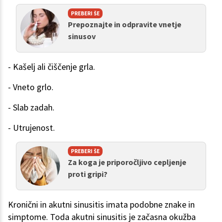
PREBERI ŠE
Prepoznajte in odpravite vnetje
sinusov
- Kašelj ali čiščenje grla.
- Vneto grlo.
- Slab zadah.
- Utrujenost.
PREBERI ŠE
Za koga je priporočljivo cepljenje
proti gripi?
Kronični in akutni sinusitis imata podobne znake in
simptome. Toda akutni sinusitis je začasna okužba