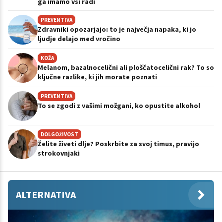
ga imamo vsi radi
PREVENTIVA
Zdravniki opozarjajo: to je največja napaka, ki jo
ljudje delajo med vročino
KOŽA
Melanom, bazalnocelični ali ploščatocelični rak? To so
ključne razlike, ki jih morate poznati
PREVENTIVA
To se zgodi z vašimi možgani, ko opustite alkohol
DOLGOŽIVOST
Želite živeti dlje? Poskrbite za svoj timus, pravijo
strokovnjaki
ALTERNATIVA