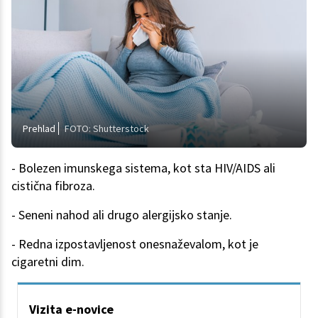
Prehlad
FOTO: Shutterstock
- Bolezen imunskega sistema, kot sta HIV/AIDS ali
cistična fibroza.
- Seneni nahod ali drugo alergijsko stanje.
- Redna izpostavljenost onesnaževalom, kot je
cigaretni dim.
Vizita e-novice