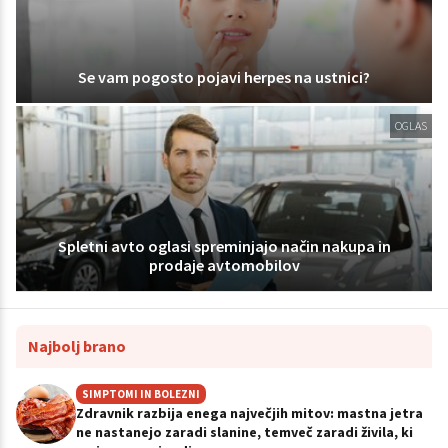
Se vam pogosto pojavi herpes na ustnici?
OGLAS
Spletni avto oglasi spreminjajo način nakupa in
prodaje avtomobilov
Najbolj brano
SIMPTOMI IN BOLEZNI
Zdravnik razbija enega največjih mitov: mastna jetra
ne nastanejo zaradi slanine, temveč zaradi živila, ki