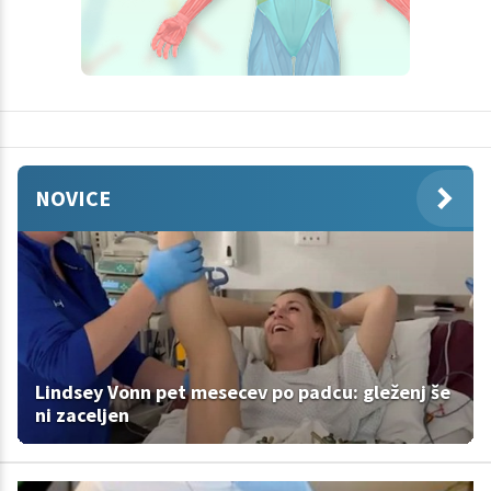
NOVICE
Lindsey Vonn pet mesecev po padcu: gleženj še
ni zaceljen