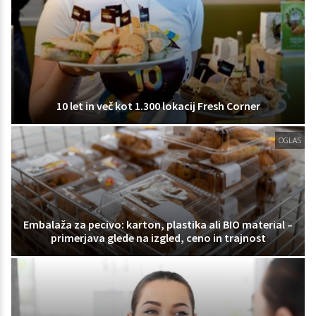
10 let in več kot 1.300 lokacij Fresh Corner
OGLAS
Embalaža za pecivo: karton, plastika ali BIO material –
primerjava glede na izgled, ceno in trajnost