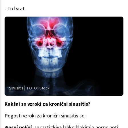
- Trd vrat.
Sinusitis
FOTO: iStock
Kakšni so vzroki za kronični sinusitis?
Pogosti vzroki za kronični sinusitis so:
Nosni polipi
. Te rasti tkiva lahko blokirajo nosne poti