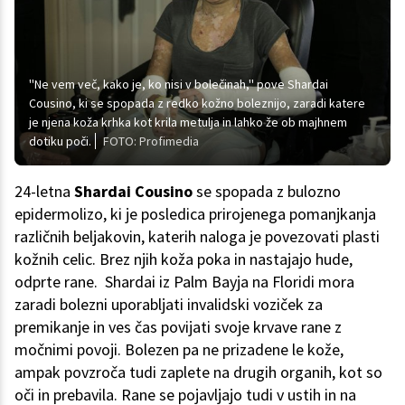
''Ne vem več, kako je, ko nisi v bolečinah,'' pove Shardai
Cousino, ki se spopada z redko kožno boleznijo, zaradi katere
je njena koža krhka kot krila metulja in lahko že ob majhnem
dotiku poči.
FOTO: Profimedia
24-letna
Shardai Cousino
se spopada z bulozno
epidermolizo, ki je posledica prirojenega pomanjkanja
različnih beljakovin, katerih naloga je povezovati plasti
kožnih celic. Brez njih koža poka in nastajajo hude,
odprte rane. Shardai iz Palm Bayja na Floridi mora
zaradi bolezni uporabljati invalidski voziček za
premikanje in ves čas povijati svoje krvave rane z
močnimi povoji. Bolezen pa ne prizadene le kože,
ampak povzroča tudi zaplete na drugih organih, kot so
oči in prebavila. Rane se pojavljajo tudi v ustih in na