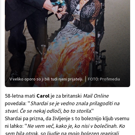
V veliko oporo so ji bili tudi njeni prijatelji.
FOTO: Profimedia
58-letna mati
Carol
je za britanski
Mail Online
povedala: ''
Shardai se je vedno znala prilagoditi na
stvari. Če se nekaj odloči, bo to storila
.''
Shardai pa prizna, da življenje s to boleznijo kljub vsemu
ni lahko: ''
Ne vem več, kako je, ko nisi v bolečinah. Ko
sem bila otrok, so ljudje na mojo bolezen reagirali