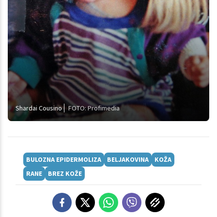
Shardai Cousino
FOTO: Profimedia
BULOZNA EPIDERMOLIZA
BELJAKOVINA
KOŽA
RANE
BREZ KOŽE