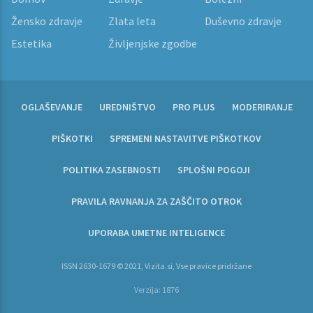
Žensko zdravje
Zlata leta
Duševno zdravje
Estetika
Življenjske zgodbe
OGLAŠEVANJE
UREDNIŠTVO
PRO PLUS
MODERIRANJE
PIŠKOTKI
SPREMENI NASTAVITVE PIŠKOTKOV
POLITIKA ZASEBNOSTI
SPLOŠNI POGOJI
PRAVILA RAVNANJA ZA ZAŠČITO OTROK
UPORABA UMETNE INTELIGENCE
ISSN 2630-1679 © 2021, Vizita.si, Vse pravice pridržane
Verzija: 1876