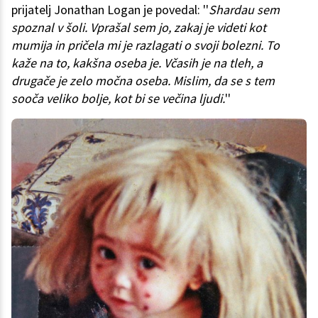
prijatelj Jonathan Logan je povedal: ''
Shardau sem
spoznal v šoli. Vprašal sem jo, zakaj je videti kot
mumija in pričela mi je razlagati o svoji bolezni. To
kaže na to, kakšna oseba je. Včasih je na tleh, a
drugače je zelo močna oseba. Mislim, da se s tem
sooča veliko bolje, kot bi se večina ljudi.
''