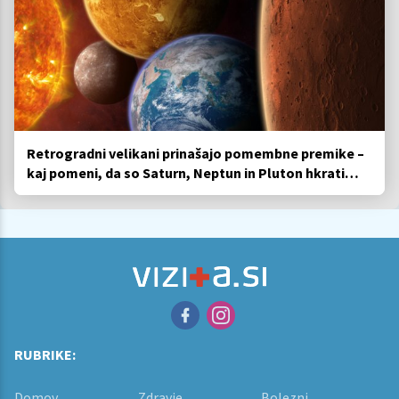
Retrogradni velikani prinašajo pomembne premike –
kaj pomeni, da so Saturn, Neptun in Pluton hkrati
retrogradni?
RUBRIKE:
Domov
Zdravje
Bolezni