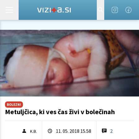
BOLEZNI
Metuljčica, ki ves čas živi v bolečinah
11. 05. 2018 15.58
2
K.B.