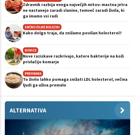
Zdravnik razbija enega največjih mitov: mastna jetra
ne nastanejo zaradi slanine, temveč zaradi živila, ki
ga imamo vsi radi
SRČNO ŽILNE BOLEZNI
Kako dolgo traja, da znižamo povišan holesterol?
NOVICE
Nove raziskave razkrivajo, katere bakterije na koži
privlačijo komarje
PREHRANA
To živilo lahko pomaga znižati LDL holesterol, večina
ljudi ga uživa premalo
ALTERNATIVA