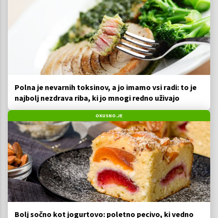
Polna je nevarnih toksinov, a jo imamo vsi radi: to je
najbolj nezdrava riba, ki jo mnogi redno uživajo
OKUSNO.JE
Bolj sočno kot jogurtovo: poletno pecivo, ki vedno