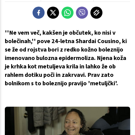
''Ne vem več, kakšen je občutek, ko nisi v
bolečinah,'' pove 24-letna Shardai Cousino, ki
se že od rojstva bori z redko kožno boleznijo
imenovano bulozna epidermoliza. Njena koža
je krhka kot metuljeva krila in lahko že ob
rahlem dotiku poči in zakrvavi. Prav zato
bolnikom s to boleznijo pravijo 'metuljčki'.