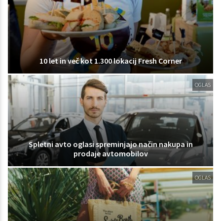
10 let in več kot 1.300 lokacij Fresh Corner
OGLAS
Spletni avto oglasi spreminjajo način nakupa in
prodaje avtomobilov
OGLAS