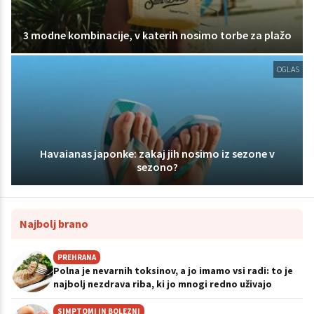
3 modne kombinacije, v katerih nosimo torbe za plažo
OGLAS
Havaianas japonke: zakaj jih nosimo iz sezone v
sezono?
Najbolj brano
PREHRANA
Polna je nevarnih toksinov, a jo imamo vsi radi: to je
najbolj nezdrava riba, ki jo mnogi redno uživajo
SIMPTOMI IN BOLEZNI