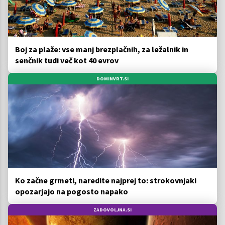
Boj za plaže: vse manj brezplačnih, za ležalnik in
senčnik tudi več kot 40 evrov
DOMINVRT.SI
Ko začne grmeti, naredite najprej to: strokovnjaki
opozarjajo na pogosto napako
ZADOVOLJNA.SI