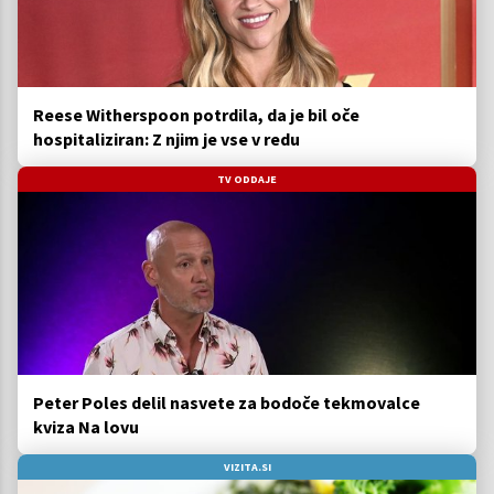
Reese Witherspoon potrdila, da je bil oče
hospitaliziran: Z njim je vse v redu
TV ODDAJE
Peter Poles delil nasvete za bodoče tekmovalce
kviza Na lovu
VIZITA.SI