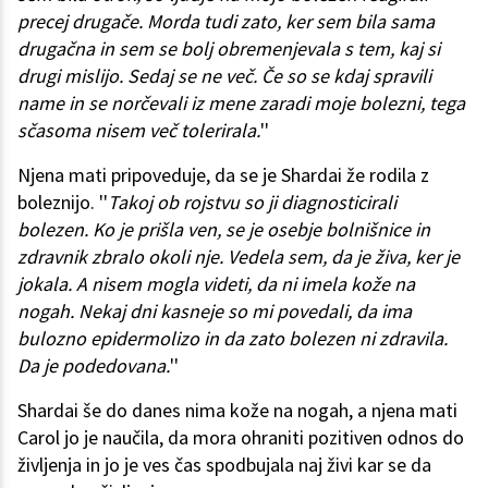
precej drugače. Morda tudi zato, ker sem bila sama
drugačna in sem se bolj obremenjevala s tem, kaj si
drugi mislijo. Sedaj se ne več. Če so se kdaj spravili
name in se norčevali iz mene zaradi moje bolezni, tega
sčasoma nisem več tolerirala.
''
Njena mati pripoveduje, da se je Shardai že rodila z
boleznijo. ''
Takoj ob rojstvu so ji diagnosticirali
bolezen. Ko je prišla ven, se je osebje bolnišnice in
zdravnik zbralo okoli nje. Vedela sem, da je živa, ker je
jokala. A nisem mogla videti, da ni imela kože na
nogah. Nekaj dni kasneje so mi povedali, da ima
bulozno epidermolizo in da zato bolezen ni zdravila.
Da je podedovana.
''
Shardai še do danes nima kože na nogah, a njena mati
Carol jo je naučila, da mora ohraniti pozitiven odnos do
življenja in jo je ves čas spodbujala naj živi kar se da