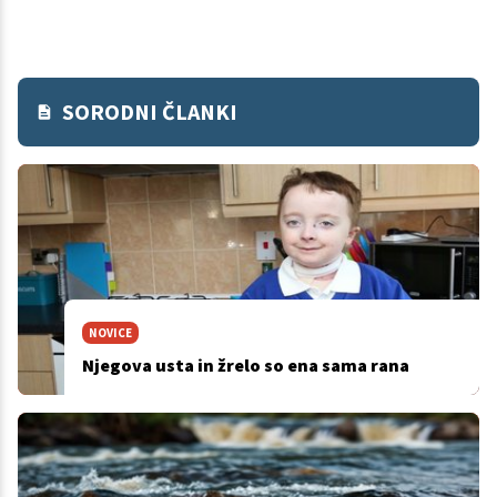
SORODNI ČLANKI
NOVICE
Njegova usta in žrelo so ena sama rana