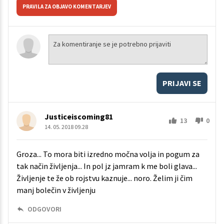
PRAVILA ZA OBJAVO KOMENTARJEV
PRIJAVI SE
Justiceiscoming81
13
0
14. 05. 2018 09.28
Groza... To mora biti izredno močna volja in pogum za
tak način življenja... In pol jz jamram k me boli glava...
Življenje te že ob rojstvu kaznuje... noro. Želim ji čim
manj bolečin v življenju
ODGOVORI