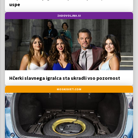
uspe
ZADOVOLJNA.SI
Hčerki slavnega igralca sta ukradli vso pozornost
MOSKISVET.COM