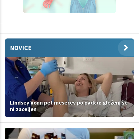
NOVICE
Lindsey Vonn pet mesecev po padcu: gleženj še
ni zaceljen