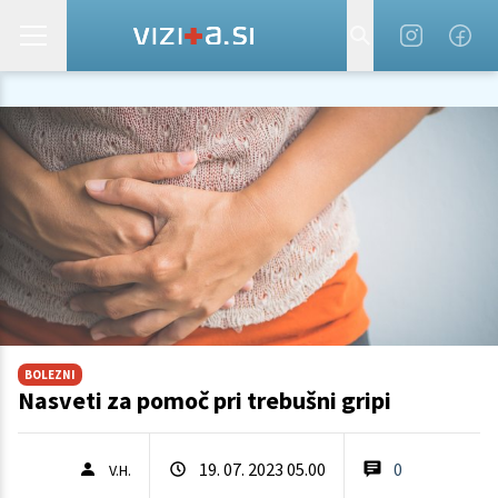
BOLEZNI
Nasveti za pomoč pri trebušni gripi
19. 07. 2023 05.00
0
V.H.