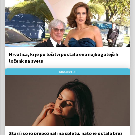
Hrvatica, ki je po ločitvi postala ena najbogatejših
ločenk na svetu
BIBALEZE.SI
Starši so jo prepoznali na spletu, nato je ostala brez