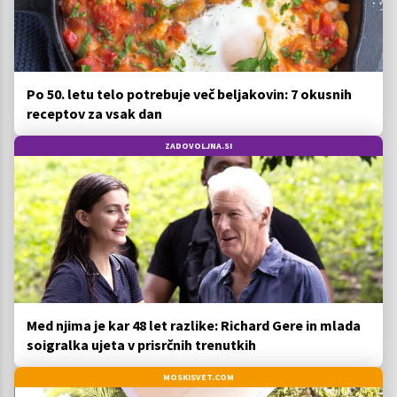
Po 50. letu telo potrebuje več beljakovin: 7 okusnih
receptov za vsak dan
ZADOVOLJNA.SI
Med njima je kar 48 let razlike: Richard Gere in mlada
soigralka ujeta v prisrčnih trenutkih
MOSKISVET.COM