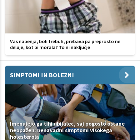
Vas napenja, boli trebuh, prebava pa preprosto ne
deluje, kot bi morala? To ni naključje
SIMPTOMI IN BOLEZNI
Imenujejo ga tihi ubijalec, saj pogosto ostane
neopažen: nenavadni simptomi visokega
holesterola