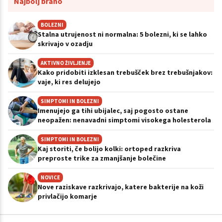
Najbolj brano
BOLEZNI
Stalna utrujenost ni normalna: 5 bolezni, ki se lahko
skrivajo v ozadju
AKTIVNO ŽIVLJENJE
Kako pridobiti izklesan trebušček brez trebušnjakov:
vaje, ki res delujejo
SIMPTOMI IN BOLEZNI
Imenujejo ga tihi ubijalec, saj pogosto ostane
neopažen: nenavadni simptomi visokega holesterola
SIMPTOMI IN BOLEZNI
Kaj storiti, če bolijo kolki: ortoped razkriva
preproste trike za zmanjšanje bolečine
NOVICE
Nove raziskave razkrivajo, katere bakterije na koži
privlačijo komarje