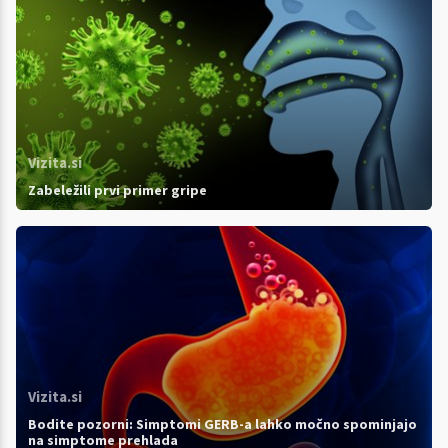
Vizita.si
Zabeležili prvi primer gripe
Vizita.si
Bodite pozorni: Simptomi GERB-a lahko močno spominjajo
na simptome prehlada