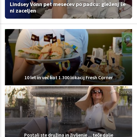
Lindsey Vonn pet mesecev po padcu: gleženj še
ni zaceljen
10 let in več kot 1.300 lokacij Fresh Corner
OGLAS
Postali ste družina in življenje ... teče dalje