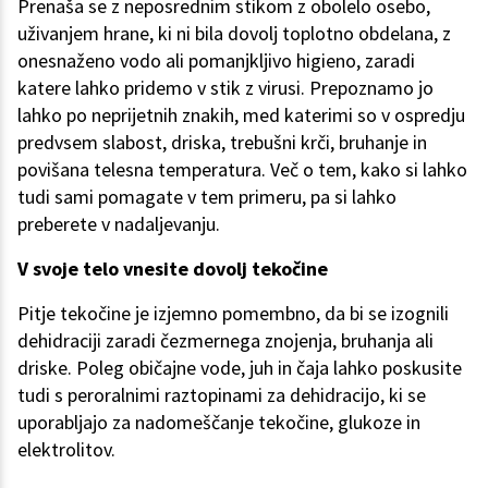
Prenaša se z neposrednim stikom z obolelo osebo,
uživanjem hrane, ki ni bila dovolj toplotno obdelana, z
onesnaženo vodo ali pomanjkljivo higieno, zaradi
katere lahko pridemo v stik z virusi. Prepoznamo jo
lahko po neprijetnih znakih, med katerimi so v ospredju
predvsem slabost, driska, trebušni krči, bruhanje in
povišana telesna temperatura. Več o tem, kako si lahko
tudi sami pomagate v tem primeru, pa si lahko
preberete v nadaljevanju.
V svoje telo vnesite dovolj tekočine
Pitje tekočine je izjemno pomembno, da bi se izognili
dehidraciji zaradi čezmernega znojenja, bruhanja ali
driske. Poleg običajne vode, juh in čaja lahko poskusite
tudi s peroralnimi raztopinami za dehidracijo, ki se
uporabljajo za nadomeščanje tekočine, glukoze in
elektrolitov.