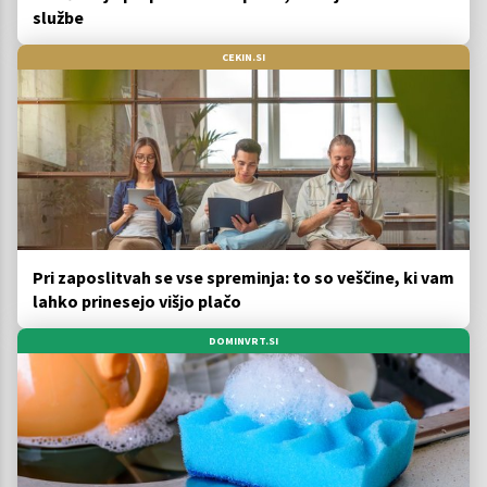
službe
CEKIN.SI
Pri zaposlitvah se vse spreminja: to so veščine, ki vam
lahko prinesejo višjo plačo
DOMINVRT.SI