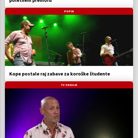
poletnem premoru
POPIN
Kope postale raj zabave za koroške študente
TV ODDAJE