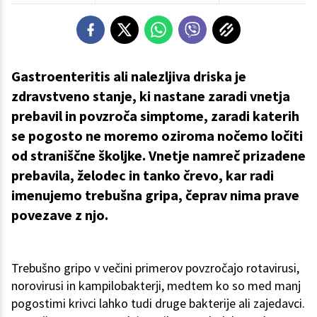
Gastroenteritis ali nalezljiva driska je
zdravstveno stanje, ki nastane zaradi vnetja
prebavil in povzroča simptome, zaradi katerih
se pogosto ne moremo oziroma nočemo ločiti
od straniščne školjke. Vnetje namreč prizadene
prebavila, želodec in tanko črevo, kar radi
imenujemo trebušna gripa, čeprav nima prave
povezave z njo.
Trebušno gripo v večini primerov povzročajo rotavirusi,
norovirusi in kampilobakterji, medtem ko so med manj
pogostimi krivci lahko tudi druge bakterije ali zajedavci.