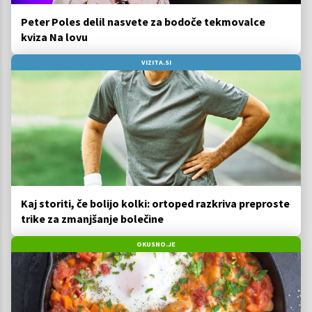
Peter Poles delil nasvete za bodoče tekmovalce
kviza Na lovu
VIZITA.SI
Kaj storiti, če bolijo kolki: ortoped razkriva preproste
trike za zmanjšanje bolečine
OKUSNO.JE