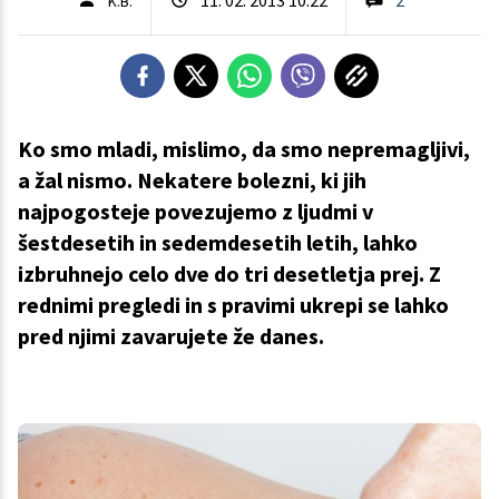
K.B.
Ko smo mladi, mislimo, da smo nepremagljivi,
a žal nismo. Nekatere bolezni, ki jih
najpogosteje povezujemo z ljudmi v
šestdesetih in sedemdesetih letih, lahko
izbruhnejo celo dve do tri desetletja prej. Z
rednimi pregledi in s pravimi ukrepi se lahko
pred njimi zavarujete že danes.