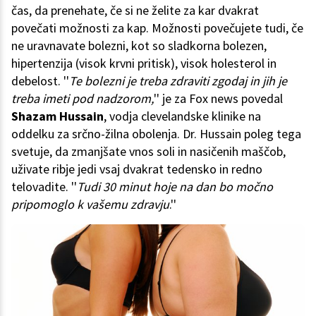
čas, da prenehate, če si ne želite za kar dvakrat
povečati možnosti za kap. Možnosti povečujete tudi, če
ne uravnavate bolezni, kot so sladkorna bolezen,
hipertenzija (visok krvni pritisk), visok holesterol in
debelost. ''
Te bolezni je treba zdraviti zgodaj in jih je
treba imeti pod nadzorom,
'' je za Fox news povedal
Shazam Hussain
, vodja clevelandske klinike na
oddelku za srčno-žilna obolenja. Dr. Hussain poleg tega
svetuje, da zmanjšate vnos soli in nasičenih maščob,
uživate ribje jedi vsaj dvakrat tedensko in redno
telovadite. ''
Tudi 30 minut hoje na dan bo močno
pripomoglo k vašemu zdravju
.''