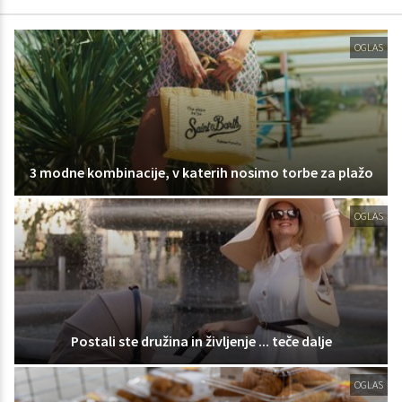
OGLAS
3 modne kombinacije, v katerih nosimo torbe za plažo
OGLAS
Postali ste družina in življenje ... teče dalje
OGLAS