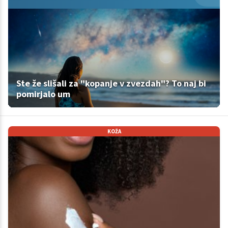
Ste že slišali za "kopanje v zvezdah"? To naj bi
pomirjalo um
KOŽA