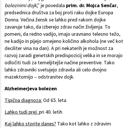
boleznimi dojk
,'' je povedala
prim. dr. Mojca Senčar
,
predsednica društva za boj proti raku dojke Europa
Donna. Večina žensk se lahko pred rakom dojke
zavaruje tako, da izberejo zdrav način življenja. To
pomeni, da redno vadijo, imajo uravnano telesno težo,
ne kadijo in pijejo omejeno količino alkohola (ne več kot
deciliter vina na dan). A pri nekaterih je možnost za
razvoj zaradi genetskih predispozicij velika in se morajo
odločiti tudi za temeljitejše načine preventive. Tako
lahko zdravniki svetujejo zdravila ali celo dvojno
mazektomijo – odstranitev dojk.
Alzheimerjeva bolezen
Tipična diagnoza:
Od 65. leta
Lahko tudi prej:
pri 40. letih
Kaj lahko storite danes?
Tako kot lahko z zdravim