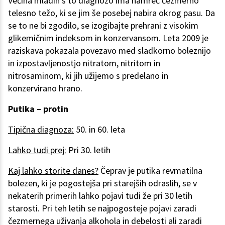
Večina mladih s to diagnozo ima namreč čezmerno
telesno težo, ki se jim še posebej nabira okrog pasu. Da
se to ne bi zgodilo, se izogibajte prehrani z visokim
glikemičnim indeksom in konzervansom. Leta 2009 je
raziskava pokazala povezavo med sladkorno boleznijo
in izpostavljenostjo nitratom, nitritom in
nitrosaminom, ki jih užijemo s predelano in
konzervirano hrano.
Putika – protin
Tipična diagnoza:
50. in 60. leta
Lahko tudi prej:
Pri 30. letih
Kaj lahko storite danes?
Čeprav je putika revmatilna
bolezen, ki je pogostejša pri starejših odraslih, se v
nekaterih primerih lahko pojavi tudi že pri 30 letih
starosti. Pri teh letih se najpogosteje pojavi zaradi
čezmernega uživanja alkohola in debelosti ali zaradi