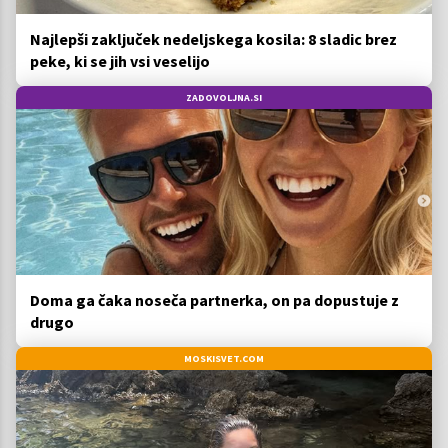
Najlepši zaključek nedeljskega kosila: 8 sladic brez
peke, ki se jih vsi veselijo
ZADOVOLJNA.SI
Doma ga čaka noseča partnerka, on pa dopustuje z
drugo
MOSKISVET.COM