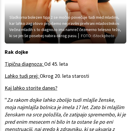
Sladkorna bolezen tipa 2 se močno povečuje tudi med mladimi,
kar lahko zagotovo pripišemo nepravilni prehrani mladostnikov.
Večina mladih s to diagnozo ima namreč čezmerno telesno težo,
ki se jim še posebej nabira okrog pasu.
FOTO: iStockphoto
Rak dojke
Tipična diagnoza:
Od 45. leta
Lahko tudi prej:
Okrog 20. leta starosti
Kaj lahko storite danes?
''
Za rakom dojke lahko zbolijo tudi mlajše ženske,
moja najmlajša bolnica je imela 17 let. Zato bi mlajšim
ženskam na srce položila, če zatipajo spremembo, ki je
pred enim mesecem ni bilo in ta ostane še po eni
menstruaciji, naj gredo k zdravniku, ki se ukvarja z