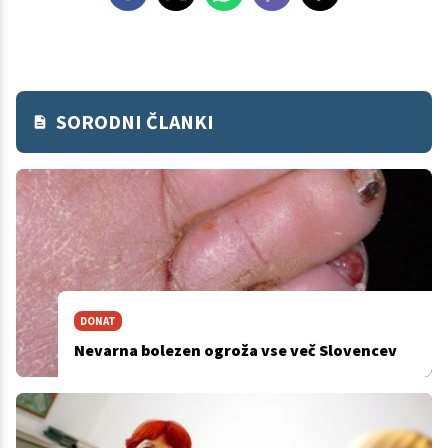
SORODNI ČLANKI
DONAT
Nevarna bolezen ogroža vse več Slovencev