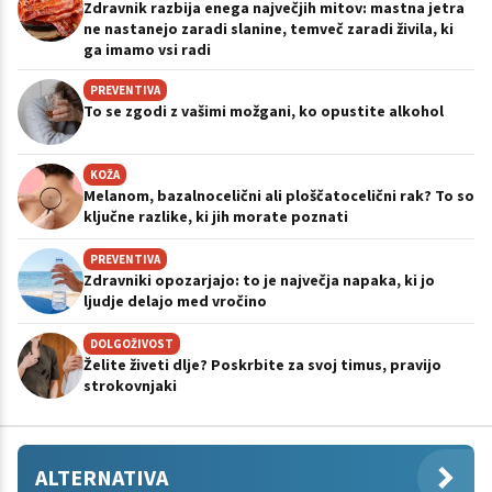
Zdravnik razbija enega največjih mitov: mastna jetra
ne nastanejo zaradi slanine, temveč zaradi živila, ki
ga imamo vsi radi
PREVENTIVA
To se zgodi z vašimi možgani, ko opustite alkohol
KOŽA
Melanom, bazalnocelični ali ploščatocelični rak? To so
ključne razlike, ki jih morate poznati
PREVENTIVA
Zdravniki opozarjajo: to je največja napaka, ki jo
ljudje delajo med vročino
DOLGOŽIVOST
Želite živeti dlje? Poskrbite za svoj timus, pravijo
strokovnjaki
ALTERNATIVA