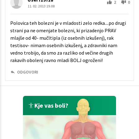
2
0
11. 02. 2013 19.08
Polovica teh bolezni je v mladosti zelo redka....po drugi
strani pa ne omenjate bolezni, ki prizadenjo PRAV
mlajše od 40- mučltipla (iz osebnih izkušenj), rak
testisov- nimam osebnih izkušenj, a zdravniki nam
vedno trobijo, da smo za razliko od večine drugih
rakavih obolenj ravno mladi BOLJ ogroženi!
ODGOVORI
Kje vas boli?