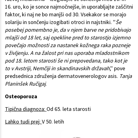
16. uro, ko je sonce najmočnejše, in uporabljajte zaščitni
faktor, ki naj ne bo manjši od 30. Vsekakor se morajo
solariju in sončenju izogibati otroci in najstniki. ''
Še
posebej pomembno je, da v njem barve ne pridobivajo
mlajši od 18 let, saj opekline pred to starostjo izjemno
povečajo možnosti za nastanek kožnega raka pozneje
v življenju. A na žalost pri nas uporaba mladostnikom
pod 18. letom starosti še ni prepovedana, tako kot je
to v Avstriji, Nemčiji in skandinavskih državah
,'' pove
predsednica združenja dermatovenerologov asis.
Tanja
Planinšek Ručigaj
.
Osteoporoza
Tipična diagnoza:
Od 65. leta starosti
Lahko tudi prej:
V 50. letih