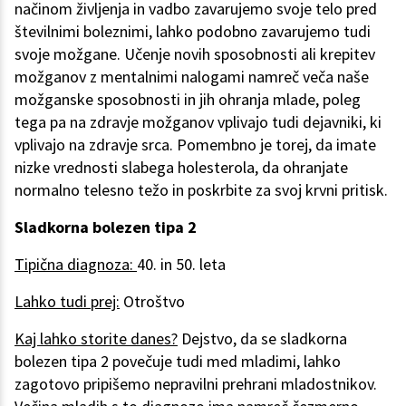
načinom življenja in vadbo zavarujemo svoje telo pred
številnimi boleznimi, lahko podobno zavarujemo tudi
svoje možgane. Učenje novih sposobnosti ali krepitev
možganov z mentalnimi nalogami namreč veča naše
možganske sposobnosti in jih ohranja mlade, poleg
tega pa na zdravje možganov vplivajo tudi dejavniki, ki
vplivajo na zdravje srca. Pomembno je torej, da imate
nizke vrednosti slabega holesterola, da ohranjate
normalno telesno težo in poskrbite za svoj krvni pritisk.
Sladkorna bolezen tipa 2
Tipična diagnoza:
40. in 50. leta
Lahko tudi prej:
Otroštvo
Kaj lahko storite danes?
Dejstvo, da se sladkorna
bolezen tipa 2 povečuje tudi med mladimi, lahko
zagotovo pripišemo nepravilni prehrani mladostnikov.