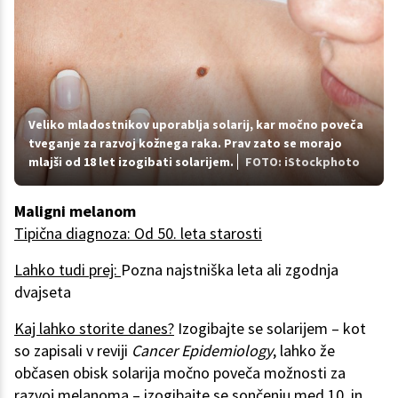
Veliko mladostnikov uporablja solarij, kar močno poveča
tveganje za razvoj kožnega raka. Prav zato se morajo
mlajši od 18 let izogibati solarijem.
FOTO: iStockphoto
Maligni melanom
Tipična diagnoza: Od 50. leta starosti
Lahko tudi prej:
Pozna najstniška leta ali zgodnja
dvajseta
Kaj lahko storite danes?
Izogibajte se solarijem – kot
so zapisali v reviji
Cancer Epidemiology
, lahko že
občasen obisk solarija močno poveča možnosti za
razvoj melanoma – izogibajte se sončenju med 10. in