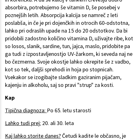
absorbira, potrebujemo še vitamin D, še posebej v
poznejših letih. Absorpcija kalcija se namreč z leti
poslabša, in če je pri dojenčkih in otrocih 60-odstotna,
lahko pri odraslih upade na 15 do 20 odstotkov. Da bi
pridobili zadostno količino vitamina D, uživajte ribe, kot
so losos, slanik, sardine, tun, jajca, maslo, pridobite pa
ga tudi z izpostavljenostjo UV-žarkom, ki seveda naj ne
bo čezmerna. Svoje okostje lahko okrepite še z vadbo,
kot so tek, daljši sprehodi in hoja po stopnicah.
Vsekakor se izogibajte sladkim gaziranim pijačam,
kajenju in alkoholu, saj so pravi "strup" za kosti.
Kap
Tipična diagnoza:
Po 65. letu starosti
Lahko tudi prej:
20. ali 30. leta
Kaj lahko storite danes?
Četudi kadite le občasno, je