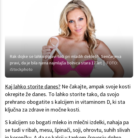
Rak dojke se lahko pojavi tudi pri mladih dekletih. Senčarjeva
pravi, da je bila njena najmlajša bolnica stara 17 let.
FOTO:
iStockphoto
Kaj lahko storite danes?
Ne čakajte, ampak svoje kosti
okrepite že danes. To lahko storite tako, da svojo
prehrano obogatite s kalcijem in vitaminom D, ki sta
ključna za zdrave in močne kosti.
S kalcijem so bogati mleko in mlečni izdelki, nahaja pa
se tudi v ribah, mesu, špinači, soji, ohrovtu, suhih slivah
in korenčku. A da se kalcij v tankem črevesju dobro