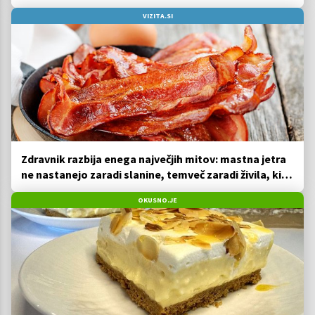
VIZITA.SI
Zdravnik razbija enega največjih mitov: mastna jetra
ne nastanejo zaradi slanine, temveč zaradi živila, ki
ga imamo vsi radi
OKUSNO.JE