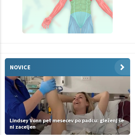
NOVICE
Lindsey Vonn pet mesecev po padcu: gleženj še
ni zaceljen