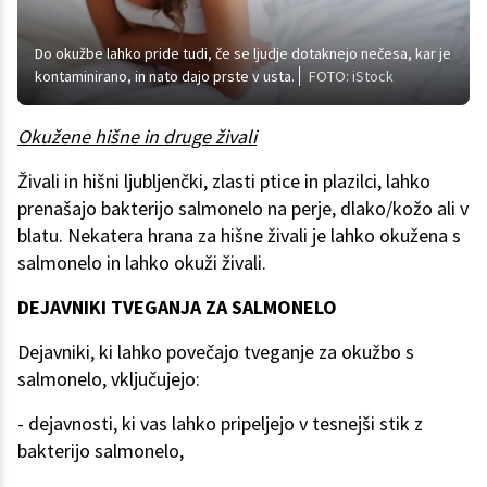
Do okužbe lahko pride tudi, če se ljudje dotaknejo nečesa, kar je
kontaminirano, in nato dajo prste v usta.
FOTO: iStock
Okužene hišne in druge živali
Živali in hišni ljubljenčki, zlasti ptice in plazilci, lahko
prenašajo bakterijo salmonelo na perje, dlako/kožo ali v
blatu. Nekatera hrana za hišne živali je lahko okužena s
salmonelo in lahko okuži živali.
DEJAVNIKI TVEGANJA ZA SALMONELO
Dejavniki, ki lahko povečajo tveganje za okužbo s
salmonelo, vključujejo:
- dejavnosti, ki vas lahko pripeljejo v tesnejši stik z
bakterijo salmonelo,