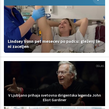
Lindsey Vonn pet mesecev po padcu: gleženj še
ni zaceljen
OGLAS
V Ljubljano prihaja svetovna dirigentska legenda John
Eliot Gardiner