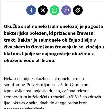
Okužba s salmonelo (salmoneloza) je pogosta
bakterijska bolezen, ki prizadene črevesni
trakt. Bakterije salmonele običajno živijo v
živalskem in človeškem črevesju in se izločajo z
blatom. Ljudje se najpogosteje okužimo z
okuženo vodo ali hrano.
Nekateri ljudje z okužbo s salmonelo nimajo
simptomov. Pri večini ljudi se v 8 do 72 urah po
izpostavljenosti pojavijo driska, zvišana telesna
temperatura in želodčni (trebušni) krči. Večina zdravih
ljudi okreva v nekaj dneh do enega tedna brez
posebnega zdravljenja.