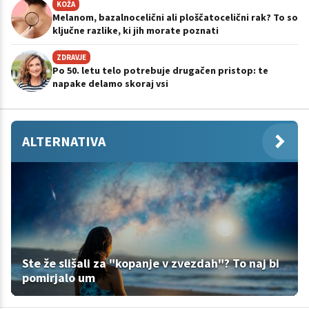
KOŽA
Melanom, bazalnocelični ali ploščatocelični rak? To so
ključne razlike, ki jih morate poznati
ZDRAVJE
Po 50. letu telo potrebuje drugačen pristop: te
napake delamo skoraj vsi
ALTERNATIVA
Ste že slišali za "kopanje v zvezdah"? To naj bi
pomirjalo um