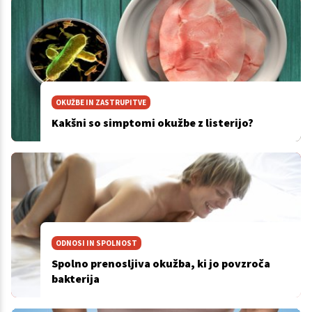
OKUŽBE IN ZASTRUPITVE
Kakšni so simptomi okužbe z listerijo?
ODNOSI IN SPOLNOST
Spolno prenosljiva okužba, ki jo povzroča
bakterija