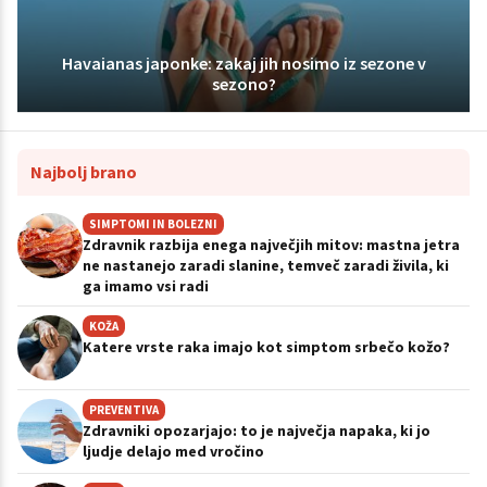
Havaianas japonke: zakaj jih nosimo iz sezone v
sezono?
Najbolj brano
SIMPTOMI IN BOLEZNI
Zdravnik razbija enega največjih mitov: mastna jetra
ne nastanejo zaradi slanine, temveč zaradi živila, ki
ga imamo vsi radi
KOŽA
Katere vrste raka imajo kot simptom srbečo kožo?
PREVENTIVA
Zdravniki opozarjajo: to je največja napaka, ki jo
ljudje delajo med vročino