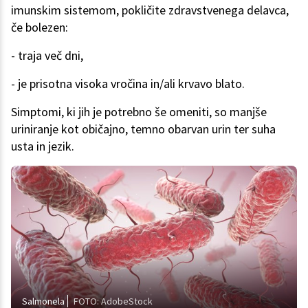
imunskim sistemom, pokličite zdravstvenega delavca,
če bolezen:
- traja več dni,
- je prisotna visoka vročina in/ali krvavo blato.
Simptomi, ki jih je potrebno še omeniti, so manjše
uriniranje kot običajno, temno obarvan urin ter suha
usta in jezik.
Salmonela
FOTO: AdobeStock