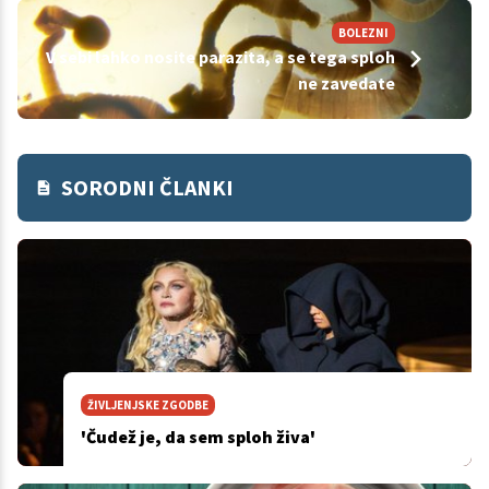
BOLEZNI
V sebi lahko nosite parazita, a se tega sploh
ne zavedate
SORODNI ČLANKI
ŽIVLJENJSKE ZGODBE
'Čudež je, da sem sploh živa'