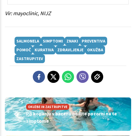
Vir: mayoclinic, NIJZ
SALMONELA
SIMPTOMI
ZNAKI
PREVENTIVA
POMOČ
KURATIVA
ZDRAVLJENJE
OKUŽBA
ZASTRUPITEV
OKUŽBE IN ZASTRUPITVE
Po kopanju v bazenu bodite pozorni na te
simptome