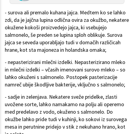
- surova ali premalo kuhana jajca. Medtem ko se lahko
zdi, da je jajčna lupina odlična ovira za okužbo, nekatere
okužene kokoši proizvedejo jajca, ki vsebujejo
salmonelo, še preden se lupina sploh oblikuje. Surova
jajca se seveda uporabljajo tudi v domačih različicah
hrane, kot sta majoneza in holandska omaka;
- nepasterizirani mlečni izdelki. Nepasterizirano mleko
in mlečni izdelki – včasih imenovani surovo mleko – so
lahko okuženi s salmonelo. Postopek pasterizacije
namreč ubije škodljive bakterije, vključno s salmonelo;
- sadje in zelenjava. Nekatere sveže pridelke, zlasti
uvožene sorte, lahko namakamo na polju ali operemo
med predelavo z vodo, okuženo s salmonelo. Do
okužbe lahko pride tudi v kuhinji, ko sokovi iz surovega
mesa in perutnine pridejo v stik z nekuhano hrano, kot