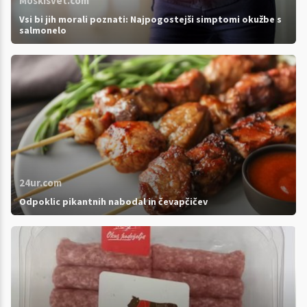
Moskisvet.com
Vsi bi jih morali poznati: Najpogostejši simptomi okužbe s
salmonelo
24ur.com
Odpoklic pikantnih nabodal in čevapčičev