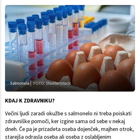
Salmonela
FOTO: Shutterstock
KDAJ K ZDRAVNIKU?
Večini ljudi zaradi okužbe s salmonelo ni treba poiskati
zdravniške pomoči, ker izgine sama od sebe v nekaj
dneh. Če pa je prizadeta oseba dojenček, majhen otrok,
starejša odrasla oseba ali oseba z oslabljenim