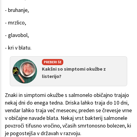
- bruhanje,
- mrzlico,
- glavobol,
- kri v blatu.
PREBERI ŠE
Kakšni so simptomi okužbe z
listerijo?
Znaki in simptomi okužbe s salmonelo običajno trajajo
nekaj dni do enega tedna. Driska lahko traja do 10 dni,
vendar lahko traja več mesecev, preden se črevesje vrne
v običajne navade blata. Nekaj vrst bakterij salmonele
povzroči tifusno vročino, včasih smrtonosno bolezen, ki
je pogostejša v državah v razvoju.