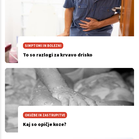
SIMPTOMI IN BOLEZNI
To so razlogi za krvavo drisko
OKUŽBE IN ZASTRUPITVE
Kaj so opičje koze?