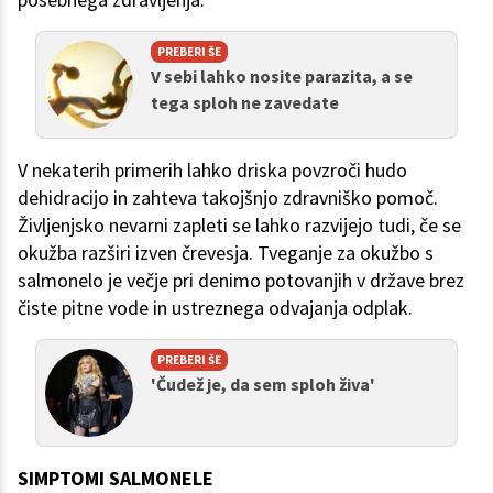
PREBERI ŠE
V sebi lahko nosite parazita, a se
tega sploh ne zavedate
V nekaterih primerih lahko driska povzroči hudo
dehidracijo in zahteva takojšnjo zdravniško pomoč.
Življenjsko nevarni zapleti se lahko razvijejo tudi, če se
okužba razširi izven črevesja. Tveganje za okužbo s
salmonelo je večje pri denimo potovanjih v države brez
čiste pitne vode in ustreznega odvajanja odplak.
PREBERI ŠE
'Čudež je, da sem sploh živa'
SIMPTOMI SALMONELE