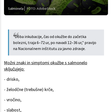
Salmonela
FOTO: AdobeStock
"Doba inkubacije, čas od okužbe do začetka
bolezni, traja 6–72 ur, po navadi 12–36 ur," pravijo
na Nacionalnem inštitutu za javno zdravje.
Možni znaki in simptomi okužbe s salmonelo
vključujejo:
- drisko,
- želodčne (trebušne) krče,
- vročino,
- slabost,