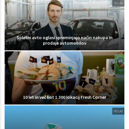
OGLAS
Spletni avto oglasi spreminjajo način nakupa in
prodaje avtomobilov
10 let in več kot 1.300 lokacij Fresh Corner
OGLAS