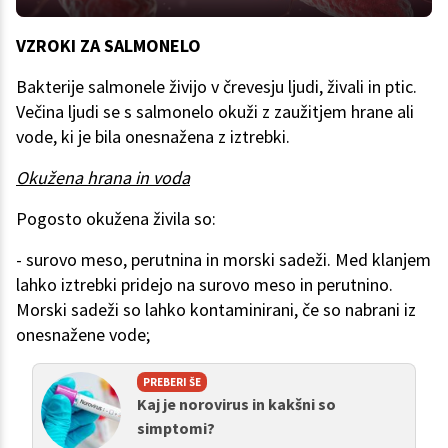
VZROKI ZA SALMONELO
Bakterije salmonele živijo v črevesju ljudi, živali in ptic.
Večina ljudi se s salmonelo okuži z zaužitjem hrane ali
vode, ki je bila onesnažena z iztrebki.
Okužena hrana in voda
Pogosto okužena živila so:
- surovo meso, perutnina in morski sadeži. Med klanjem
lahko iztrebki pridejo na surovo meso in perutnino.
Morski sadeži so lahko kontaminirani, če so nabrani iz
onesnažene vode;
PREBERI ŠE
Kaj je norovirus in kakšni so
simptomi?