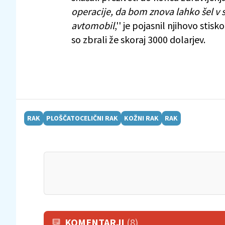
operacije, da bom znova lahko šel v 
avtomobil
,'' je pojasnil njihovo stis
so zbrali že skoraj 3000 dolarjev.
RAK
PLOŠČATOCELIČNI RAK
KOŽNI RAK
RAK
KOMENTARJI
(8)