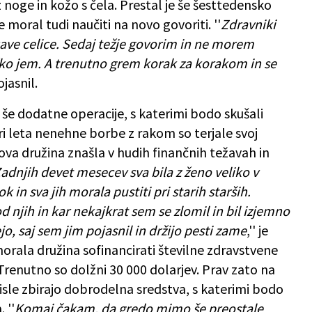
 z noge in kožo s čela. Prestal je še šesttedensko
e moral tudi naučiti na novo govoriti. ''
Zdravniki
akave celice. Sedaj težje govorim in ne morem
ežko jem. A trenutno grem korak za korakom in se
ojasnil.
 še dodatne operacije, s katerimi bodo skušali
ri leta nenehne borbe z rakom so terjale svoj
gova družina znašla v hudih finančnih težavah in
adnjih devet mesecev sva bila z ženo veliko v
k in sva jih morala pustiti pri starih starših.
 od njih in kar nekajkrat sem se zlomil in bil izjemno
o, saj sem jim pojasnil in držijo pesti zame
,'' je
 morala družina sofinancirati številne zdravstvene
 Trenutno so dolžni 30 000 dolarjev. Prav zato na
isle zbirajo dobrodelna sredstva, s katerimi bodo
 ''
Komaj čakam, da gredo mimo še preostale