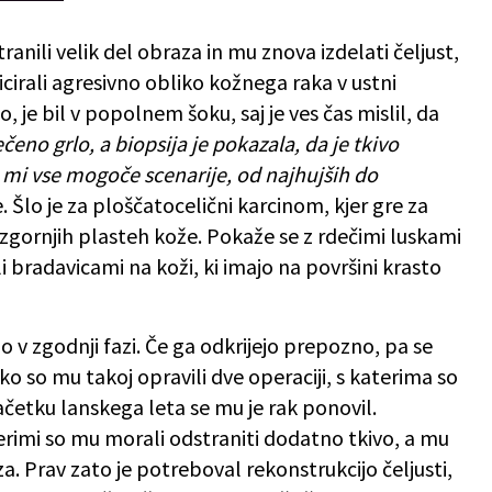
ranili velik del obraza in mu znova izdelati čeljust,
cirali agresivno obliko kožnega raka v ustni
o, je bil v popolnem šoku, saj je ves čas mislil, da
čeno grlo, a biopsija je pokazala, da je tkivo
o mi vse mogoče scenarije, od najhujših do
e. Šlo je za ploščatocelični karcinom, kjer gre za
zgornjih plasteh kože. Pokaže se z rdečimi luskami
li bradavicami na koži, ki imajo na površini krasto
jo v zgodnji fazi. Če ga odkrijejo prepozno, pa se
ko so mu takoj opravili dve operaciji, s katerima so
začetku lanskega leta se mu je rak ponovil.
aterimi so mu morali odstraniti dodatno tkivo, a mu
a. Prav zato je potreboval rekonstrukcijo čeljusti,