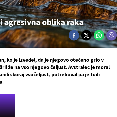
ci agresivna oblika raka
ran, ko je izvedel, da je njegovo otečeno grlo v
širil že na vso njegovo čeljust. Avstralec je moral
nili skoraj vsočeljust, potreboval pa je tudi
a.