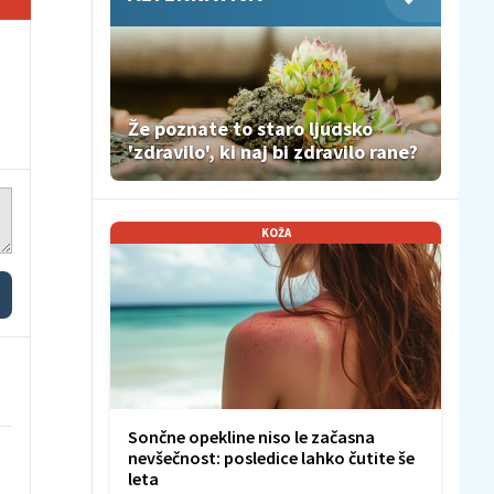
Že poznate to staro ljudsko
'zdravilo', ki naj bi zdravilo rane?
KOŽA
Sončne opekline niso le začasna
nevšečnost: posledice lahko čutite še
leta