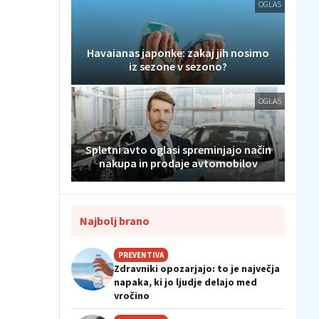
OGLAS
Havaianas japonke: zakaj jih nosimo
iz sezone v sezono?
OGLAS
Spletni avto oglasi spreminjajo način
nakupa in prodaje avtomobilov
Najbolj brano
PREVENTIVA
Zdravniki opozarjajo: to je največja
napaka, ki jo ljudje delajo med
vročino