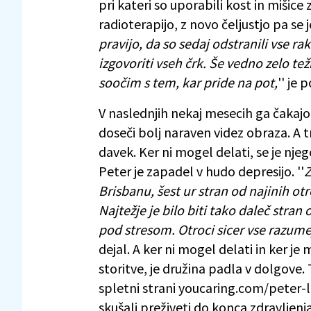
pri kateri so uporabili kost in mišice
radioterapijo, z novo čeljustjo pa se j
pravijo, da so sedaj odstranili vse r
izgovoriti vseh črk. Še vedno zelo t
soočim s tem, kar pride na pot,
'' je p
V naslednjih nekaj mesecih ga čakajo
doseči bolj naraven videz obraza. A t
davek. Ker ni mogel delati, se je nje
Peter je zapadel v hudo depresijo. ''
Z
Brisbanu, šest ur stran od najinih otro
Najtežje je bilo biti tako daleč stran
pod stresom. Otroci sicer vse razumej
dejal. A ker ni mogel delati in ker je
storitve, je družina padla v dolgove.
spletni strani youcaring.com/peter-l
skušali preživeti do konca zdravljenja.