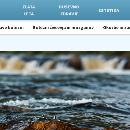
ZLATA
DUŠEVNO
ESTETIKA
LETA
ZDRAVJE
ave bolezni
Bolezni živčevja in možganov
Okužbe in za