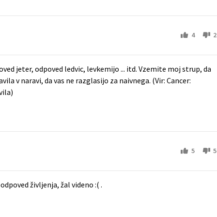
4
2
d jeter, odpoved ledvic, levkemijo ... itd. Vzemite moj strup, da
vila v naravi, da vas ne razglasijo za naivnega. (Vir: Cancer:
ila)
5
5
poved življenja, žal videno :( .