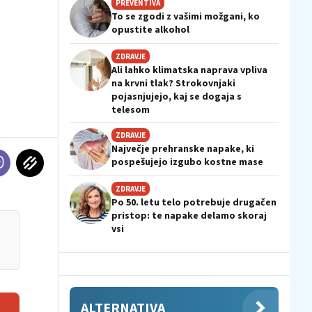
PREVENTIVA
To se zgodi z vašimi možgani, ko
opustite alkohol
ZDRAVJE
Ali lahko klimatska naprava vpliva
na krvni tlak? Strokovnjaki
pojasnjujejo, kaj se dogaja s
telesom
ZDRAVJE
Največje prehranske napake, ki
pospešujejo izgubo kostne mase
ZDRAVJE
Po 50. letu telo potrebuje drugačen
pristop: te napake delamo skoraj
vsi
ALTERNATIVA