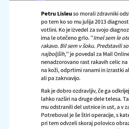
Petru Lisleu
so morali zdravniki odst
po tem ko so mu julija 2013 diagnosti
votlini. Ko je izvedel za svojo diagnoz
ima le otečeno grlo. ''
Imel sem le ote
rakavo. Bil sem v šoku. Predstavili s
najboljših,
'' je povedal za Mail Onlin
nenadzorovano rast rakavih celic na 
na koži, odprtimi ranami in izrastki a
ali pa zakrvavijo.
Rak je dobro ozdravljiv, če ga odkrije
lahko razširi na druge dele telesa. Ta
mu odstranili del ustnice in ust, a v 
Potreboval je še štiri operacije, s k
pri tem odvzeli skoraj polovico obraz