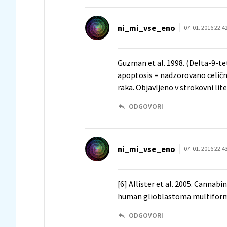
ni_mi_vse_eno
07. 01. 2016 22.4
Guzman et al. 1998. (Delta-9-t
apoptosis = nadzorovano celično
raka. Objavljeno v strokovni lite
ODGOVORI
ni_mi_vse_eno
07. 01. 2016 22.4
[6] Allister et al. 2005. Cannabi
human glioblastoma multiforme 
ODGOVORI