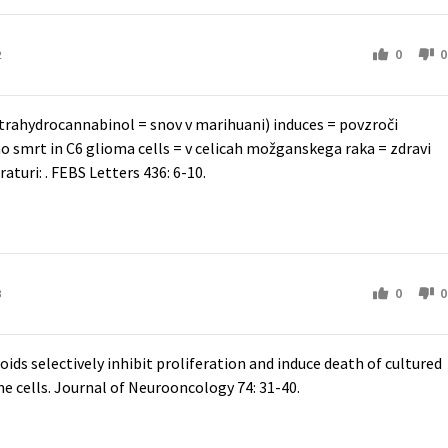
0
0
2
etrahydrocannabinol = snov v marihuani) induces = povzroči
 smrt in C6 glioma cells = v celicah možganskega raka = zdravi
raturi: . FEBS Letters 436: 6-10.
0
0
3
noids selectively inhibit proliferation and induce death of cultured
cells. Journal of Neurooncology 74: 31-40.