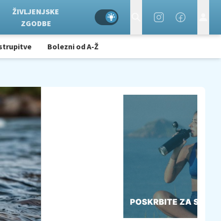
ŽIVLJENJSKE
ZGODBE
strupitve
Bolezni od A-Ž