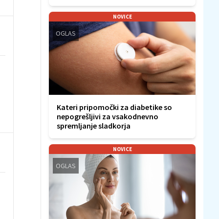
NOVICE
OGLAS
Kateri pripomočki za diabetike so
nepogrešljivi za vsakodnevno
spremljanje sladkorja
NOVICE
OGLAS