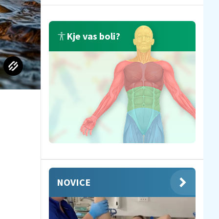
Kje vas boli?
NOVICE