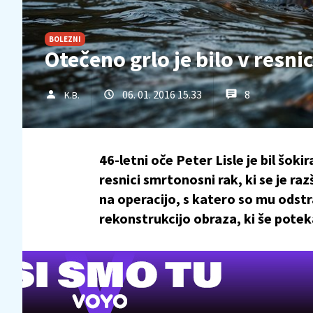
BOLEZNI
Otečeno grlo je bilo v resni
06. 01. 2016 15.33
8
K.B.
46-letni oče Peter Lisle je bil šoki
resnici smrtonosni rak, ki se je raz
na operacijo, s katero so mu odstra
rekonstrukcijo obraza, ki še potek