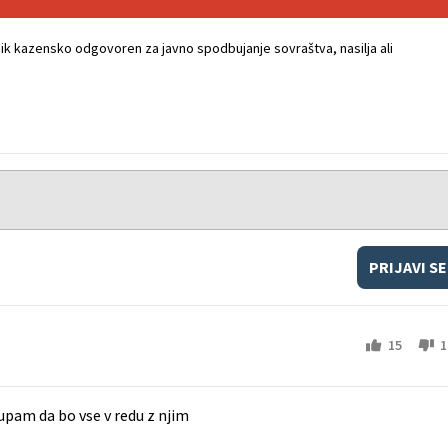
k kazensko odgovoren za javno spodbujanje sovraštva, nasilja ali
PRIJAVI SE
15
1
 upam da bo vse v redu z njim