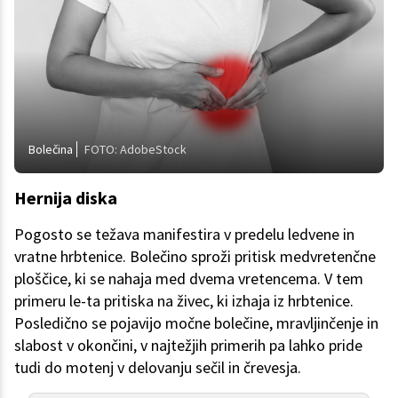
Bolečina
FOTO: AdobeStock
Hernija diska
Pogosto se težava manifestira v predelu ledvene in
vratne hrbtenice. Bolečino sproži pritisk medvretenčne
ploščice, ki se nahaja med dvema vretencema. V tem
primeru le-ta pritiska na živec, ki izhaja iz hrbtenice.
Posledično se pojavijo močne bolečine, mravljinčenje in
slabost v okončini, v najtežjih primerih pa lahko pride
tudi do motenj v delovanju sečil in črevesja.