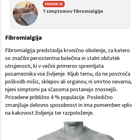
PREBERI ŠE
7 simptomov fibromialgije
Fibromialgija
Fibromialgija predstavlja kronično obolenje, za katero
so značilni persistentna bolečina in stalni občutek
utrujenosti, ki v večini primerov spremljata
posameznika vse življenje. Kljub temu, da ne povzroča
poškodb mišic, sklepov ali organov, ni smrtno nevarna,
njeni simptomi pa sčasoma postanejo znosnejši.
Prizadene približno 4 % populacije. Posledično
zmanjšuje delovno sposobnost in ima pomemben vpliv
na kakovost življenja ter razpoloženje.