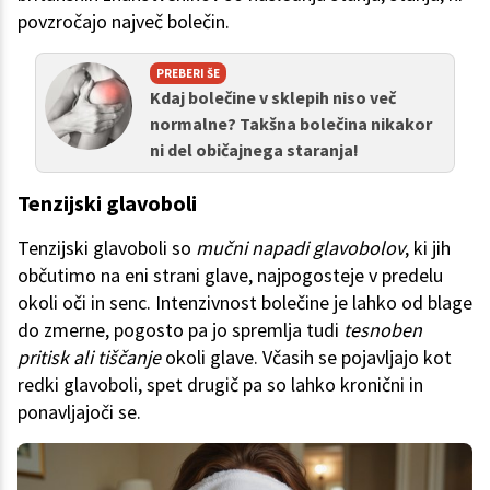
povzročajo največ bolečin.
PREBERI ŠE
Kdaj bolečine v sklepih niso več
normalne? Takšna bolečina nikakor
ni del običajnega staranja!
Tenzijski glavoboli
Tenzijski glavoboli so
mučni napadi glavobolov
, ki jih
občutimo na eni strani glave, najpogosteje v predelu
okoli oči in senc. Intenzivnost bolečine je lahko od blage
do zmerne, pogosto pa jo spremlja tudi
tesnoben
pritisk ali tiščanje
okoli glave. Včasih se pojavljajo kot
redki glavoboli, spet drugič pa so lahko kronični in
ponavljajoči se.