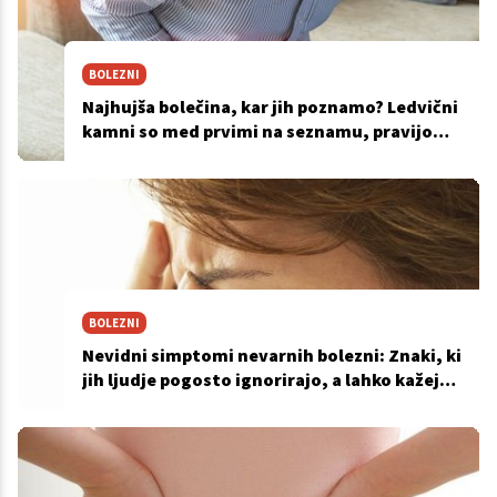
BOLEZNI
Najhujša bolečina, kar jih poznamo? Ledvični
kamni so med prvimi na seznamu, pravijo
znanstveniki
BOLEZNI
Nevidni simptomi nevarnih bolezni: Znaki, ki
jih ljudje pogosto ignorirajo, a lahko kažejo
na resne zdravstvene težave