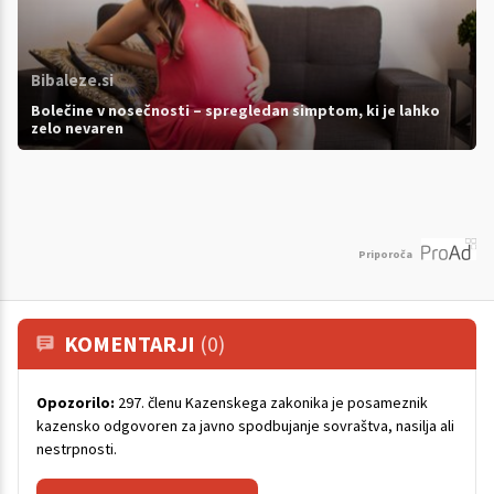
Bibaleze.si
Bolečine v nosečnosti – spregledan simptom, ki je lahko
zelo nevaren
Priporoča
KOMENTARJI
(0)
Opozorilo:
297. členu Kazenskega zakonika je posameznik
kazensko odgovoren za javno spodbujanje sovraštva, nasilja ali
nestrpnosti.