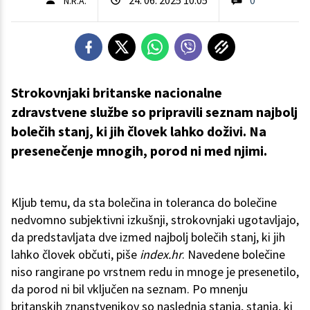
N.R.A.
Strokovnjaki britanske nacionalne
zdravstvene službe so pripravili seznam najbolj
bolečih stanj, ki jih človek lahko doživi. Na
presenečenje mnogih, porod ni med njimi.
Kljub temu, da sta bolečina in toleranca do bolečine
nedvomno subjektivni izkušnji, strokovnjaki ugotavljajo,
da predstavljata dve izmed najbolj bolečih stanj, ki jih
lahko človek občuti, piše
index.hr
. Navedene bolečine
niso rangirane po vrstnem redu in mnoge je presenetilo,
da porod ni bil vključen na seznam. Po mnenju
britanskih znanstvenikov so naslednja stanja, stanja, ki