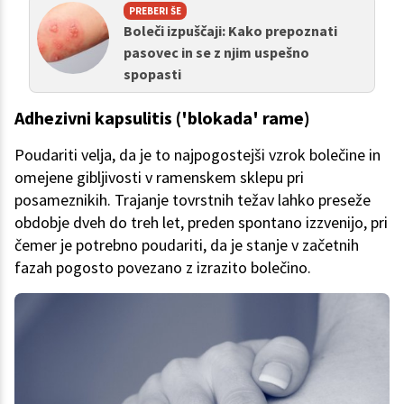
PREBERI ŠE
Boleči izpuščaji: Kako prepoznati
pasovec in se z njim uspešno
spopasti
Adhezivni kapsulitis ('blokada' rame)
Poudariti velja, da je to najpogostejši vzrok bolečine in
omejene gibljivosti v ramenskem sklepu pri
posameznikih. Trajanje tovrstnih težav lahko preseže
obdobje dveh do treh let, preden spontano izzvenijo, pri
čemer je potrebno poudariti, da je stanje v začetnih
fazah pogosto povezano z izrazito bolečino.