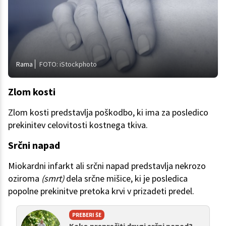
Rama
FOTO: iStockphoto
Zlom kosti
Zlom kosti predstavlja poškodbo, ki ima za posledico
prekinitev celovitosti kostnega tkiva.
Srčni napad
Miokardni infarkt ali srčni napad predstavlja nekrozo
oziroma
(smrt)
dela srčne mišice, ki je posledica
popolne prekinitve pretoka krvi v prizadeti predel.
PREBERI ŠE
Kako preprečiti drugi srčni napad?