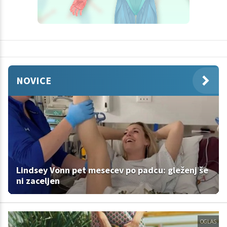
NOVICE
Lindsey Vonn pet mesecev po padcu: gleženj še
ni zaceljen
OGLAS