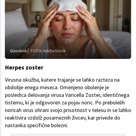
Glavoboli
FOTO: AdobeStock
Herpes zoster
Virusna okužba, katere trajanje se lahko razteza na
obdobje enega meseca. Omenjeno obolenje je
posledica delovanja virusa Varicella Zoster, identičnega
tistemu, ki je odgovoren za pojav noric. Po prebolelih
noricah virus ohrani svojo prisotnost v telesu in se lahko
reaktivira vzdolž posameznih živcev, kar privede do
nastanka specifične bolezni.