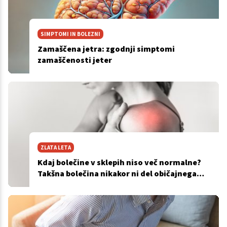
SIMPTOMI IN BOLEZNI
Zamaščena jetra: zgodnji simptomi
zamaščenosti jeter
ZLATA LETA
Kdaj bolečine v sklepih niso več normalne?
Takšna bolečina nikakor ni del običajnega
staranja!