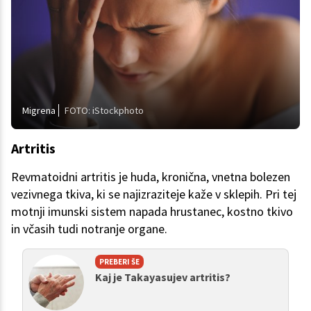
Migrena
FOTO: iStockphoto
Artritis
Revmatoidni artritis je huda, kronična, vnetna bolezen
vezivnega tkiva, ki se najizraziteje kaže v sklepih. Pri tej
motnji imunski sistem napada hrustanec, kostno tkivo
in včasih tudi notranje organe.
PREBERI ŠE
Kaj je Takayasujev artritis?