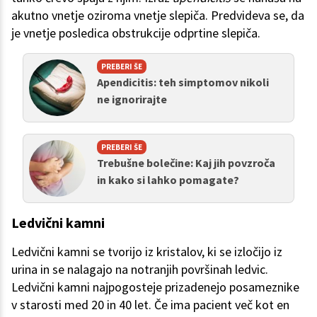
akutno vnetje oziroma vnetje slepiča. Predvideva se, da
je vnetje posledica obstrukcije odprtine slepiča.
PREBERI ŠE
Apendicitis: teh simptomov nikoli
ne ignorirajte
PREBERI ŠE
Trebušne bolečine: Kaj jih povzroča
in kako si lahko pomagate?
Ledvični kamni
Ledvični kamni se tvorijo iz kristalov, ki se izločijo iz
urina in se nalagajo na notranjih površinah ledvic.
Ledvični kamni najpogosteje prizadenejo posameznike
v starosti med 20 in 40 let. Če ima pacient več kot en