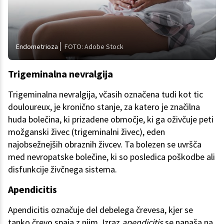
Endometrioza
FOTO: Adobe Stock
Trigeminalna nevralgija
Trigeminalna nevralgija, včasih označena tudi kot tic
douloureux, je kronično stanje, za katero je značilna
huda bolečina, ki prizadene območje, ki ga oživčuje peti
možganski živec (trigeminalni živec), eden
najobsežnejših obraznih živcev. Ta bolezen se uvršča
med nevropatske bolečine, ki so posledica poškodbe ali
disfunkcije živčnega sistema.
Apendicitis
Apendicitis označuje del debelega črevesa, kjer se
tanko črevo spaja z njim. Izraz
apendicitis
se nanaša na