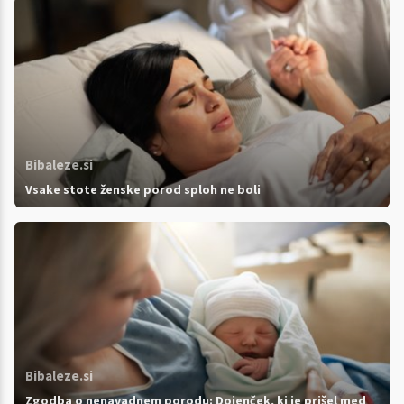
Bibaleze.si
Vsake stote ženske porod sploh ne boli
Bibaleze.si
Zgodba o nenavadnem porodu: Dojenček, ki je prišel med