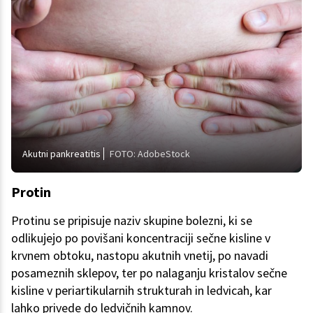
Akutni pankreatitis
FOTO: AdobeStock
Protin
Protinu se pripisuje naziv skupine bolezni, ki se
odlikujejo po povišani koncentraciji sečne kisline v
krvnem obtoku, nastopu akutnih vnetij, po navadi
posameznih sklepov, ter po nalaganju kristalov sečne
kisline v periartikularnih strukturah in ledvicah, kar
lahko privede do ledvičnih kamnov.