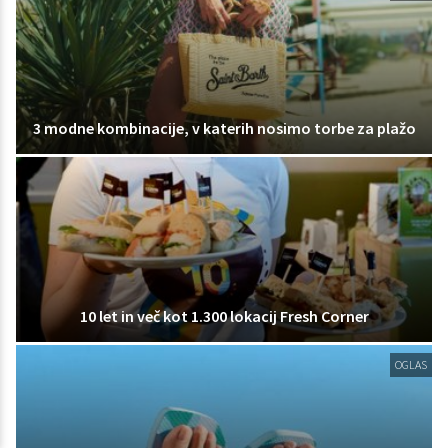
3 modne kombinacije, v katerih nosimo torbe za plažo
10 let in več kot 1.300 lokacij Fresh Corner
OGLAS