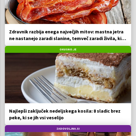
Zdravnik razbija enega največjih mitov: mastna jetra
ne nastanejo zaradi slanine, temveč zaradi živila, ki
ga imamo vsi radi
OKUSNO.JE
Najlepši zaključek nedeljskega kosila: 8 sladic brez
peke, ki se jih vsi veselijo
ZADOVOLJNA.SI