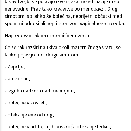
krvavitve, ki se pojavijo izven časa menstruacije in so
nenavadne. Prav tako krvavitve po menopavzi. Drugi
simptomi so lahko še bolečina, neprijetni občutki med
spolnimi odnosi ali neprijeten vonj vaginalnega izcedka.
Napredovan rak na materničnem vratu
Če se rak razširi na tkiva okoli materničnega vratu, se
lahko pojavijo tudi drugi simptomi:
- Zaprtje;
- kri v urinu;
- izguba nadzora nad mehurjem;
- bolečine v kosteh;
- otekanje ene od nog;
- bolečine v hrbtu, ki jih povzroča otekanje ledvic;