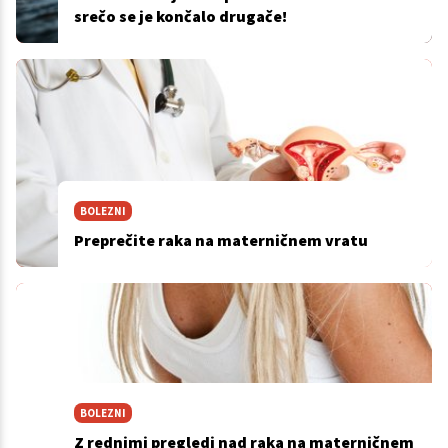
srečo se je končalo drugače!
BOLEZNI
Preprečite raka na materničnem vratu
BOLEZNI
Z rednimi pregledi nad raka na materničnem