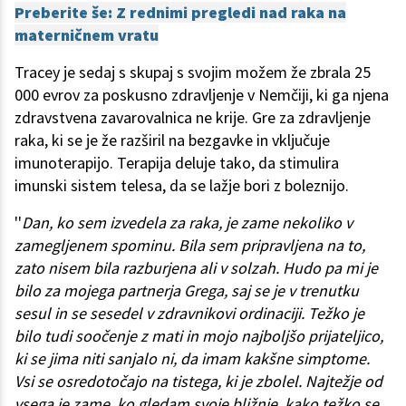
Preberite še: Z rednimi pregledi nad raka na
materničnem vratu
Tracey je sedaj s skupaj s svojim možem že zbrala 25
000 evrov za poskusno zdravljenje v Nemčiji, ki ga njena
zdravstvena zavarovalnica ne krije. Gre za zdravljenje
raka, ki se je že razširil na bezgavke in vključuje
imunoterapijo. Terapija deluje tako, da stimulira
imunski sistem telesa, da se lažje bori z boleznijo.
''
Dan, ko sem izvedela za raka, je zame nekoliko v
zamegljenem spominu. Bila sem pripravljena na to,
zato nisem bila razburjena ali v solzah. Hudo pa mi je
bilo za mojega partnerja Grega, saj se je v trenutku
sesul in se sesedel v zdravnikovi ordinaciji. Težko je
bilo tudi soočenje z mati in mojo najboljšo prijateljico,
ki se jima niti sanjalo ni, da imam kakšne simptome.
Vsi se osredotočajo na tistega, ki je zbolel. Najtežje od
vsega je zame, ko gledam svoje bližnje, kako težko se