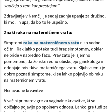
soočajo s tem kar prestajam.
''
Zdravljenje v Nemčiji je sedaj zadnje upanje za družino,
ki moli in upa, da bo to le uspešno.
Znaki raka na materničnem vratu:
Simptomi
raka na materničnem vratu
niso vedno
očitni. Rak lahko poteka tudi brez simptomov, dokler
ne pride v napredno fazo. Prav zato je izjemno
pomembno, da ženske redno obiskujejo ginekologa in
oddajajo bris tkiva materničnega vratu. Kljub vsemu je
dobro poznati simptome, ki se lahko pojavijo ob raku
na materničnem vratu.
Nenavadne krvavitve
V večini primerov gre za vaginalne krvavitve, ki se
običajno pojavijo po spolnem odnosu. Lahko gre tudi za