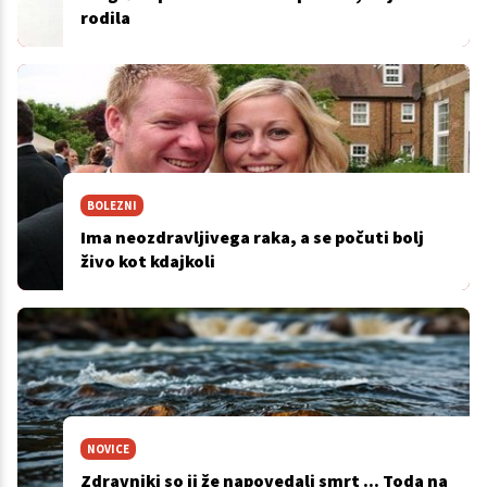
rodila
BOLEZNI
Ima neozdravljivega raka, a se počuti bolj
živo kot kdajkoli
NOVICE
Zdravniki so ji že napovedali smrt ... Toda na