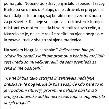
pomagalo. Nobeno od zdravljenj ni bilo uspešno. Tracey
Burke pa še danes obžaluje, da je zdravnik ni prej poslal
na nadaljnja testiranja, saj bi tako imela več možnosti
za preživetje. Kasneje so ji opravili tudi histerektomijo -
odstranitev maternice, da bi se znebili rakavih celic, a
izkazalo se je, da se je rak že razširil na njene bezgavke
in zaseval tudi v obe strani njene medenice.
Na svojem blogu je zapisala: ''
Večkrat sem bila pri
zdravniku zaradi svojih simptomov, a ker je bil moj PAP
test uredu so mi večkrat rekli, da sem premlada za
raka in me odslovili."
"Če ne bi bila tako vztrajna in zahtevala nadaljnje
preiskave, le bog ve, kje bi bila sedaj. Če kdo bere to in
je v podobni situaciji, prosim ne nehajte obiskovati
svojega zdravnika dokler niste zadovoljni z odgovori, ki
ste jih prejeli.
''