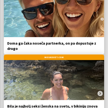
Doma ga čaka noseča partnerka, on pa dopustuje z
drugo
MOSKISVET.COM
Bila je najbolj seksi ženska na svetu, v bikiniju znova