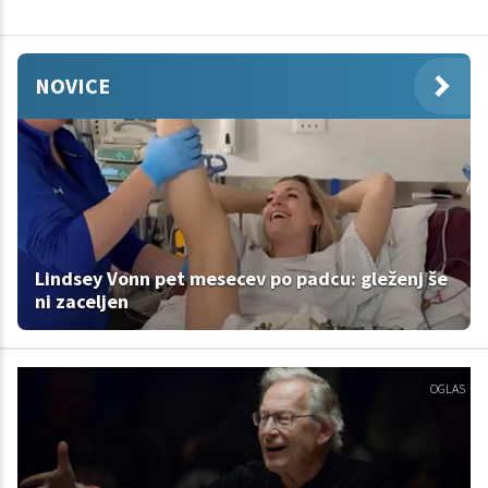
NOVICE
Lindsey Vonn pet mesecev po padcu: gleženj še
ni zaceljen
OGLAS