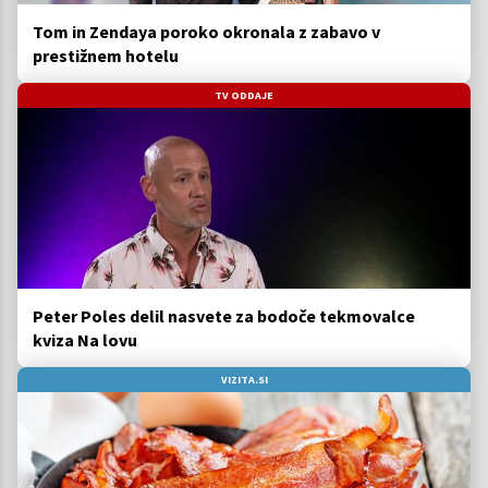
Tom in Zendaya poroko okronala z zabavo v
prestižnem hotelu
TV ODDAJE
Peter Poles delil nasvete za bodoče tekmovalce
kviza Na lovu
VIZITA.SI