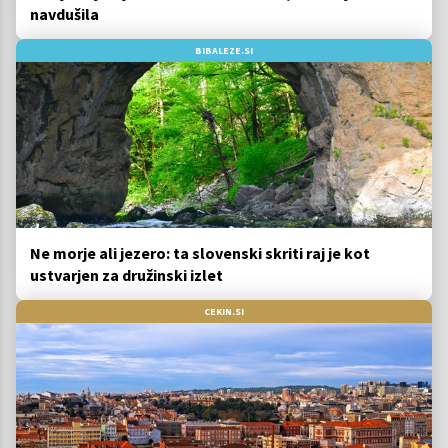
navdušila
BIBALEZE.SI
Ne morje ali jezero: ta slovenski skriti raj je kot
ustvarjen za družinski izlet
CEKIN.SI