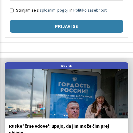
Strinjam se s
splošnimi pogoji
in
Politiko zasebnosti
.
PRIJAVI SE
NOVICE
Ruske 'črne vdove': upajo, da jim može čim prej
ubijejo