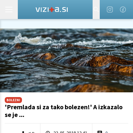
BOLEZNI
'Premlada si za tako bolezen!' A izkazalo
se je ...
22. 05. 2018 13.41
0