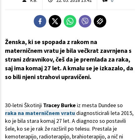
K.B.
Ženska, ki se spopada z rakom na
materničnem vratu je bila večkrat zavrnjena s
strani zdravnikov, češ da je premlada za raka,
saj ima komaj 27 let. A kmalu se je izkazalo, da
so bili njeni strahovi upravičeni.
30-letni Škotinji
Tracey Burke
iz mesta Dundee so
raka na materničnem vratu
diagnosticirali leta 2015,
ko je bila stara komaj 27 let. A diagnozo so postavili
šele, ko se je rak že razširil po telesu. Prestala je
kemoterapijo, radioterapijo, brahioterapijo, a nič ni