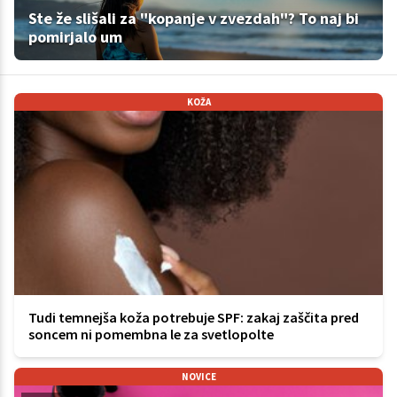
Ste že slišali za "kopanje v zvezdah"? To naj bi
pomirjalo um
KOŽA
Tudi temnejša koža potrebuje SPF: zakaj zaščita pred
soncem ni pomembna le za svetlopolte
NOVICE