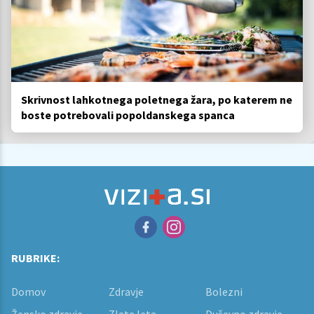
Skrivnost lahkotnega poletnega žara, po katerem ne
boste potrebovali popoldanskega spanca
RUBRIKE:
Domov
Zdravje
Bolezni
Žensko zdravje
Zlata leta
Duševno zdravje