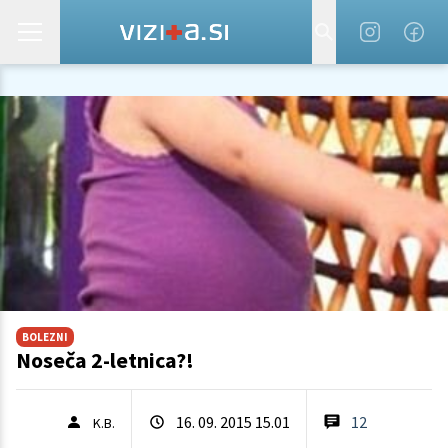
BOLEZNI
Noseča 2-letnica?!
16. 09. 2015 15.01
12
K.B.