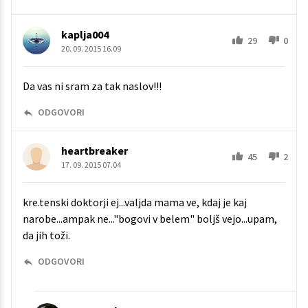
kaplja004
29
0
20. 09. 2015 16.09
Da vas ni sram za tak naslov!!!
ODGOVORI
heartbreaker
45
2
17. 09. 2015 07.04
kre.tenski doktorji ej...valjda mama ve, kdaj je kaj
narobe...ampak ne..."bogovi v belem" boljš vejo...upam,
da jih toži.
ODGOVORI