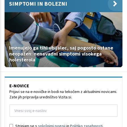
SIMPTOMI IN BOLEZNI
Imenujejo ga tihi ubijalec, saj pogosto ostane
neopažen: nenavadni simptomi visokega
holesterola
E-NOVICE
Prijavi se na e-novičke in bodi na tekočem z aktualnimi novicami.
Zate jih pripravlja uredništvo Vizita.si.
Strinjam se s
splošnimi pogoji
in
Politiko zasebnosti
.