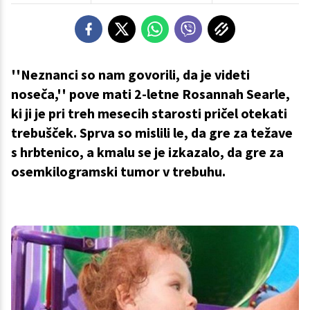
''Neznanci so nam govorili, da je videti
noseča,'' pove mati 2-letne Rosannah Searle,
ki ji je pri treh mesecih starosti pričel otekati
trebušček. Sprva so mislili le, da gre za težave
s hrbtenico, a kmalu se je izkazalo, da gre za
osemkilogramski tumor v trebuhu.