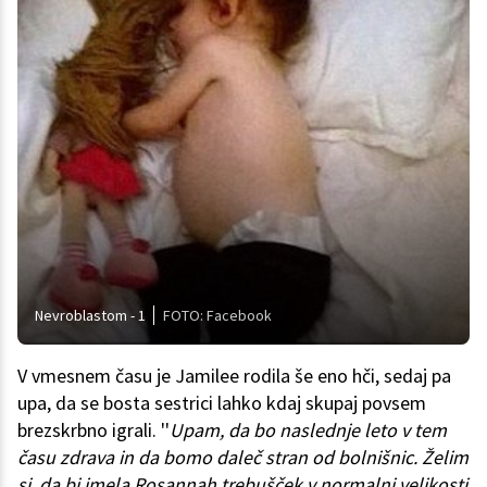
Nevroblastom - 1
FOTO: Facebook
V vmesnem času je Jamilee rodila še eno hči, sedaj pa
upa, da se bosta sestrici lahko kdaj skupaj povsem
brezskrbno igrali. ''
Upam, da bo naslednje leto v tem
času zdrava in da bomo daleč stran od bolnišnic. Želim
si, da bi imela Rosannah trebušček v normalni velikosti