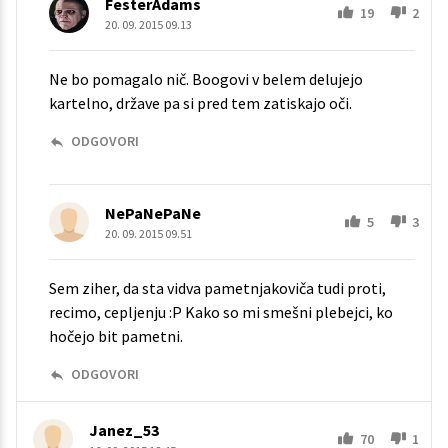
FesterAdams
19
2
20. 09. 2015 09.13
Ne bo pomagalo nič. Boogovi v belem delujejo
kartelno, države pa si pred tem zatiskajo oči.
ODGOVORI
NePaNePaNe
5
3
20. 09. 2015 09.51
Sem ziher, da sta vidva pametnjakoviča tudi proti,
recimo, cepljenju :P Kako so mi smešni plebejci, ko
hočejo bit pametni.
ODGOVORI
Janez_53
70
1