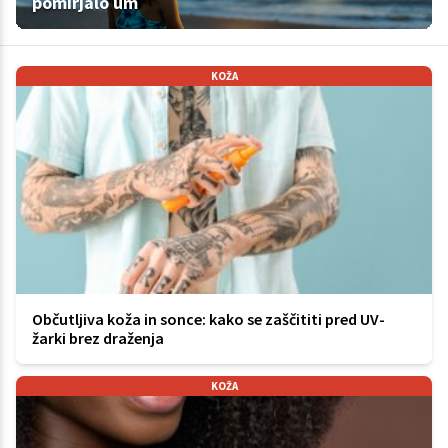
pomirjalo um
KOŽA
Občutljiva koža in sonce: kako se zaščititi pred UV-
žarki brez draženja
KOŽA