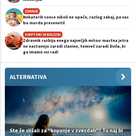
ZDRAVJE
Nekaterih sonce nikoli ne opeče, razlog zakaj, pa vas
bo morda presenetil
SIMPTOMI IN BOLEZNI
Zdravnik razbija enega največjih mitov: mastna jetra
ne nastanejo zaradi slanine, temveč zaradi živila, ki
ga imamo vsi radi
ALTERNATIVA
Ste že slišali za "kopanje v zvezdah"? To naj bi