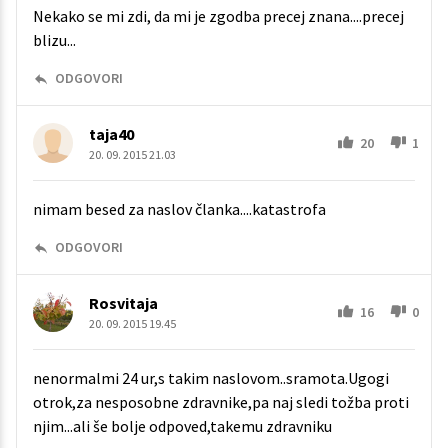
Nekako se mi zdi, da mi je zgodba precej znana....precej
blizu...
ODGOVORI
taja40
20
1
20. 09. 2015 21.03
nimam besed za naslov članka....katastrofa
ODGOVORI
Rosvitaja
16
0
20. 09. 2015 19.45
nenormalmi 24 ur,s takim naslovom..sramota.Ugogi
otrok,za nesposobne zdravnike,pa naj sledi tožba proti
njim...ali še bolje odpoved,takemu zdravniku