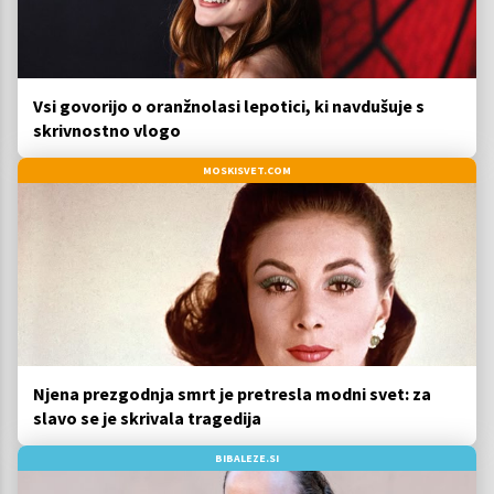
Vsi govorijo o oranžnolasi lepotici, ki navdušuje s
skrivnostno vlogo
MOSKISVET.COM
Njena prezgodnja smrt je pretresla modni svet: za
slavo se je skrivala tragedija
BIBALEZE.SI