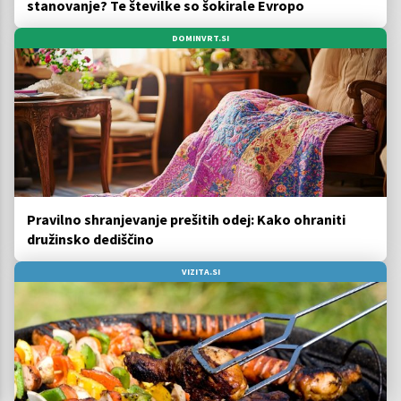
stanovanje? Te številke so šokirale Evropo
DOMINVRT.SI
Pravilno shranjevanje prešitih odej: Kako ohraniti
družinsko dediščino
VIZITA.SI