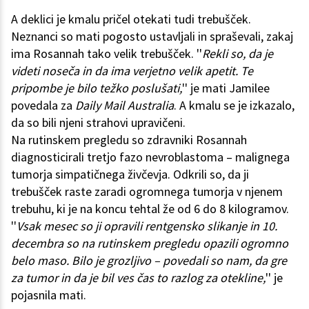
A deklici je kmalu pričel otekati tudi trebušček.
Neznanci so mati pogosto ustavljali in spraševali, zakaj
ima Rosannah tako velik trebušček. ''
Rekli so, da je
videti noseča in da ima verjetno velik apetit. Te
pripombe je bilo težko poslušati,
'' je mati Jamilee
povedala za
Daily Mail Australia
. A kmalu se je izkazalo,
da so bili njeni strahovi upravičeni.
Na rutinskem pregledu so zdravniki Rosannah
diagnosticirali tretjo fazo nevroblastoma – malignega
tumorja simpatičnega živčevja. Odkrili so, da ji
trebušček raste zaradi ogromnega tumorja v njenem
trebuhu, ki je na koncu tehtal že od 6 do 8 kilogramov.
''
Vsak mesec so ji opravili rentgensko slikanje in 10.
decembra so na rutinskem pregledu opazili ogromno
belo maso. Bilo je grozljivo – povedali so nam, da gre
za tumor in da je bil ves čas to razlog za otekline,
'' je
pojasnila mati.