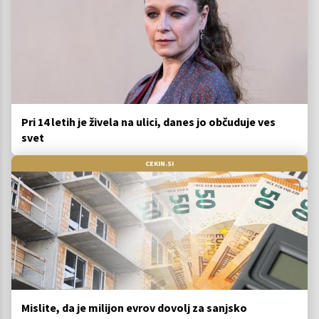
Pri 14 letih je živela na ulici, danes jo občuduje ves
svet
CEKIN.SI
Mislite, da je milijon evrov dovolj za sanjsko