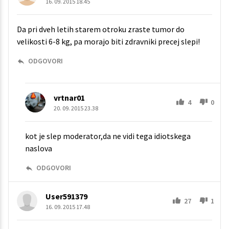
16. 09. 2015 18.45
Da pri dveh letih starem otroku zraste tumor do
velikosti 6-8 kg, pa morajo biti zdravniki precej slepi!
ODGOVORI
vrtnar01
4
0
20. 09. 2015 23.38
kot je slep moderator,da ne vidi tega idiotskega
naslova
ODGOVORI
User591379
27
1
16. 09. 2015 17.48