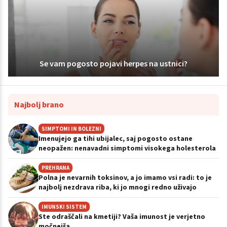
Se vam pogosto pojavi herpes na ustnici?
Najbolj brano
SIMPTOMI IN BOLEZNI
Imenujejo ga tihi ubijalec, saj pogosto ostane
neopažen: nenavadni simptomi visokega holesterola
PREHRANA
Polna je nevarnih toksinov, a jo imamo vsi radi: to je
najbolj nezdrava riba, ki jo mnogi redno uživajo
IMUNSKI SISTEM
Ste odraščali na kmetiji? Vaša imunost je verjetno
močnejša