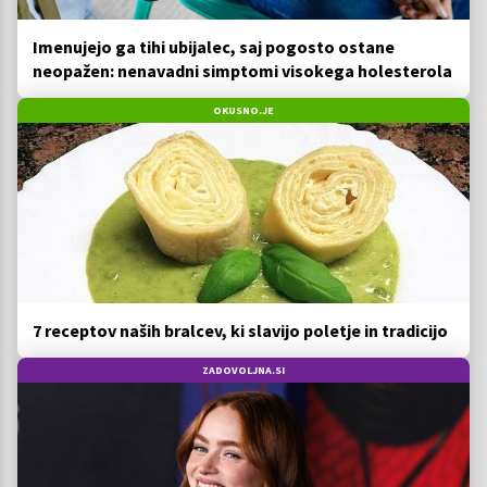
Imenujejo ga tihi ubijalec, saj pogosto ostane
neopažen: nenavadni simptomi visokega holesterola
OKUSNO.JE
7 receptov naših bralcev, ki slavijo poletje in tradicijo
ZADOVOLJNA.SI