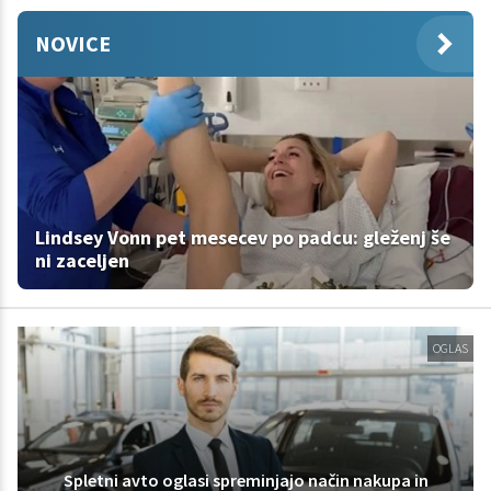
NOVICE
Lindsey Vonn pet mesecev po padcu: gleženj še
ni zaceljen
OGLAS
Spletni avto oglasi spreminjajo način nakupa in