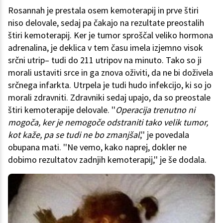
Rosannah je prestala osem kemoterapij in prve štiri
niso delovale, sedaj pa čakajo na rezultate preostalih
štiri kemoterapij. Ker je tumor sproščal veliko hormona
adrenalina, je deklica v tem času imela izjemno visok
srčni utrip– tudi do 211 utripov na minuto. Tako so ji
morali ustaviti srce in ga znova oživiti, da ne bi doživela
srčnega infarkta. Utrpela je tudi hudo infekcijo, ki so jo
morali zdravniti. Zdravniki sedaj upajo, da so preostale
štiri kemoterapije delovale. ''
Operacija trenutno ni
mogoča, ker je nemogoče odstraniti tako velik tumor,
kot kaže, pa se tudi ne bo zmanjšal
,'' je povedala
obupana mati. ''Ne vemo, kako naprej, dokler ne
dobimo rezultatov zadnjih kemoterapij,'' je še dodala.