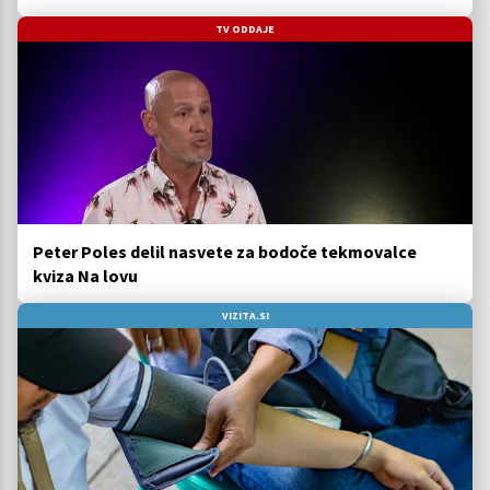
TV ODDAJE
Peter Poles delil nasvete za bodoče tekmovalce
kviza Na lovu
VIZITA.SI