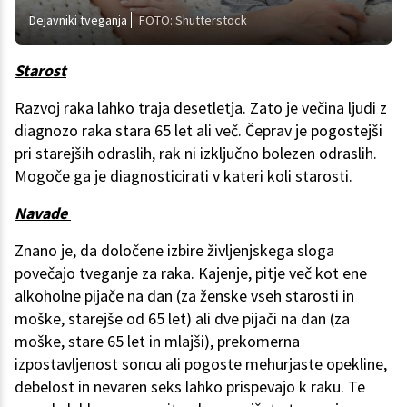
Dejavniki tveganja
FOTO: Shutterstock
Starost
Razvoj raka lahko traja desetletja. Zato je večina ljudi z
diagnozo raka stara 65 let ali več. Čeprav je pogostejši
pri starejših odraslih, rak ni izključno bolezen odraslih.
Mogoče ga je diagnosticirati v kateri koli starosti.
Navade
Znano je, da določene izbire življenjskega sloga
povečajo tveganje za raka. Kajenje, pitje več kot ene
alkoholne pijače na dan (za ženske vseh starosti in
moške, starejše od 65 let) ali dve pijači na dan (za
moške, stare 65 let in mlajši), prekomerna
izpostavljenost soncu ali pogoste mehurjaste opekline,
debelost in nevaren seks lahko prispevajo k raku. Te