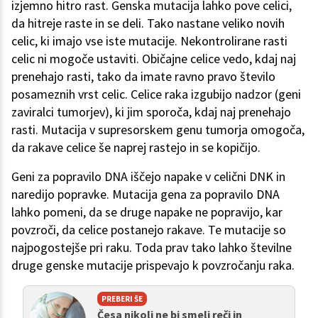
izjemno hitro rast. Genska mutacija lahko pove celici,
da hitreje raste in se deli. Tako nastane veliko novih
celic, ki imajo vse iste mutacije. Nekontrolirane rasti
celic ni mogoče ustaviti. Običajne celice vedo, kdaj naj
prenehajo rasti, tako da imate ravno pravo število
posameznih vrst celic. Celice raka izgubijo nadzor (geni
zaviralci tumorjev), ki jim sporoča, kdaj naj prenehajo
rasti. Mutacija v supresorskem genu tumorja omogoča,
da rakave celice še naprej rastejo in se kopičijo.
Geni za popravilo DNA iščejo napake v celični DNK in
naredijo popravke. Mutacija gena za popravilo DNA
lahko pomeni, da se druge napake ne popravijo, kar
povzroči, da celice postanejo rakave. Te mutacije so
najpogostejše pri raku. Toda prav tako lahko številne
druge genske mutacije prispevajo k povzročanju raka.
PREBERI ŠE
Česa nikoli ne bi smeli reči in