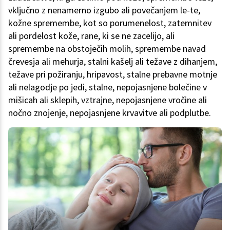
vključno z nenamerno izgubo ali povečanjem le-te,
kožne spremembe, kot so porumenelost, zatemnitev
ali pordelost kože, rane, ki se ne zacelijo, ali
spremembe na obstoječih molih, spremembe navad
črevesja ali mehurja, stalni kašelj ali težave z dihanjem,
težave pri požiranju, hripavost, stalne prebavne motnje
ali nelagodje po jedi, stalne, nepojasnjene bolečine v
mišicah ali sklepih, vztrajne, nepojasnjene vročine ali
nočno znojenje, nepojasnjene krvavitve ali podplutbe.