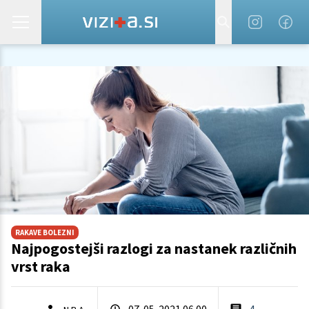
RAKAVE BOLEZNI
Najpogostejši razlogi za nastanek različnih
vrst raka
07. 05. 2021 06.00
4