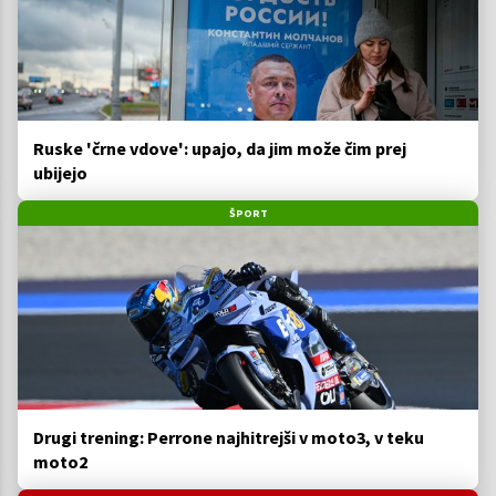
Ruske 'črne vdove': upajo, da jim može čim prej
ubijejo
ŠPORT
Drugi trening: Perrone najhitrejši v moto3, v teku
moto2