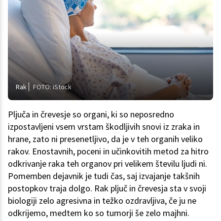
Rak
FOTO: iStock
Pljuča in črevesje so organi, ki so neposredno
izpostavljeni vsem vrstam škodljivih snovi iz zraka in
hrane, zato ni presenetljivo, da je v teh organih veliko
rakov. Enostavnih, poceni in učinkovitih metod za hitro
odkrivanje raka teh organov pri velikem številu ljudi ni.
Pomemben dejavnik je tudi čas, saj izvajanje takšnih
postopkov traja dolgo. Rak pljuč in črevesja sta v svoji
biologiji zelo agresivna in težko ozdravljiva, če ju ne
odkrijemo, medtem ko so tumorji še zelo majhni.