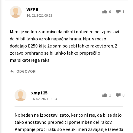
WFPB
0
1
16. 02. 2021 09.13
Meni je vedno zanimivo da nikoli nobeden ne izpostavi
da bi bil lahko vzrok napačna hrana. Npr. v meso
dodajajo E250 ki je že sam po sebi lahko rakovtoren. Z
zdravo prehrano se bi lahko lahko preprečilo
marsikaterega raka
ODGOVORI
xmp125
1
0
16. 02. 2021 11.03
Nobeden ne izpostavi zato, ker to ni res, da bi se dalo
tako enostavno preprečiti pomemben del rakov.
Kampanje proti raku so v veliki meri zavajanje (seveda