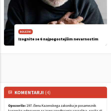
BOLEZNI
Izognite se 6 najpogostejšim nevarnostim
KOMENTARJI
(4)
Opozorilo:
297. členu Kazenskega zakonika je posameznik
kazensko odgovoren za javno spodbujanje sovraštva, nasilja ali