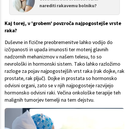
narediti rakavemu bolniku?
Kaj torej, v 'grobem' povzroča najpogostejše vrste
raka?
Duševne in fizične preobremenitve lahko vodijo do
izčrpanosti in upada imunosti ter motenj glavnih
nadzornih mehanizmov v našem telesu, to so
nevrološki in hormonski sistem. Tako lahko razložimo
razloge za pojav najpogostejših vrst raka (rak dojke, rak
prostate, rak pljuč). Dojke in prostata so hormonsko
odvisni organi, zato se v njih najpogosteje razvijejo
hormonsko odvisni raki. Večina onkološke terapije teh
malignih tumorjev temelji na tem dejstvu.