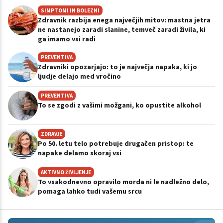
SIMPTOMI IN BOLEZNI
Zdravnik razbija enega največjih mitov: mastna jetra
ne nastanejo zaradi slanine, temveč zaradi živila, ki
ga imamo vsi radi
PREVENTIVA
Zdravniki opozarjajo: to je največja napaka, ki jo
ljudje delajo med vročino
PREVENTIVA
To se zgodi z vašimi možgani, ko opustite alkohol
ZDRAVJE
Po 50. letu telo potrebuje drugačen pristop: te
napake delamo skoraj vsi
AKTIVNO ŽIVLJENJE
To vsakodnevno opravilo morda ni le nadležno delo,
pomaga lahko tudi vašemu srcu