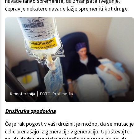
navade lahko spremenite, da zmanjšate tveganje,
čeprav je nekatere navade lažje spremeniti kot druge.
Kemoterapija
FOTO: Profimedia
Družinska zgodovina
Če je rak pogost v vaši družini, je možno, da se mutacije
celic prenašajo iz generacije v generacijo. Upoštevajte