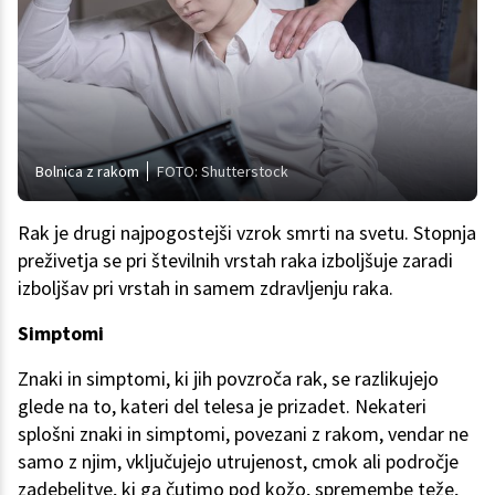
Bolnica z rakom
FOTO: Shutterstock
Rak je drugi najpogostejši vzrok smrti na svetu. Stopnja
preživetja se pri številnih vrstah raka izboljšuje zaradi
izboljšav pri vrstah in samem zdravljenju raka.
Simptomi
Znaki in simptomi, ki jih povzroča rak, se razlikujejo
glede na to, kateri del telesa je prizadet. Nekateri
splošni znaki in simptomi, povezani z rakom, vendar ne
samo z njim, vključujejo utrujenost, cmok ali področje
zadebelitve, ki ga čutimo pod kožo, spremembe teže,