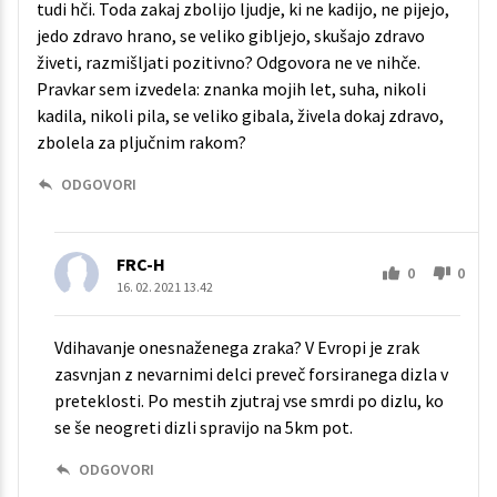
tudi hči. Toda zakaj zbolijo ljudje, ki ne kadijo, ne pijejo,
jedo zdravo hrano, se veliko gibljejo, skušajo zdravo
živeti, razmišljati pozitivno? Odgovora ne ve nihče.
Pravkar sem izvedela: znanka mojih let, suha, nikoli
kadila, nikoli pila, se veliko gibala, živela dokaj zdravo,
zbolela za pljučnim rakom?
ODGOVORI
FRC-H
0
0
16. 02. 2021 13.42
Vdihavanje onesnaženega zraka? V Evropi je zrak
zasvnjan z nevarnimi delci preveč forsiranega dizla v
preteklosti. Po mestih zjutraj vse smrdi po dizlu, ko
se še neogreti dizli spravijo na 5km pot.
ODGOVORI