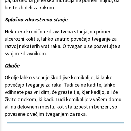
pa, da dedna genetska mutacija ne pomeni nujno, da
boste zboleli za rakom.
Splošno zdravstveno stanje
Nekatera kronična zdravstvena stanja, na primer
ulcerozni kolitis, lahko znatno povečajo tveganje za
razvoj nekaterih vrst raka. O tveganju se posvetujte s
svojim zdravnikom.
Okolje
Okolje lahko vsebuje škodljive kemikalije, ki lahko
povečajo tveganje za raka. Tudi če ne kadite, lahko
vdihnete pasivni dim, če greste tja, kjer kadijo, ali če
živite z nekom, ki kadi. Tudi kemikalije v vašem domu
ali na delovnem mestu, kot sta azbest in benzen, so
povezane z večjim tveganjem za raka.