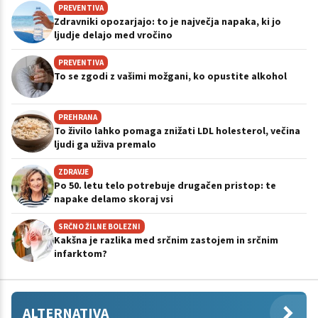
PREVENTIVA
Zdravniki opozarjajo: to je največja napaka, ki jo
ljudje delajo med vročino
PREVENTIVA
To se zgodi z vašimi možgani, ko opustite alkohol
PREHRANA
To živilo lahko pomaga znižati LDL holesterol, večina
ljudi ga uživa premalo
ZDRAVJE
Po 50. letu telo potrebuje drugačen pristop: te
napake delamo skoraj vsi
SRČNO ŽILNE BOLEZNI
Kakšna je razlika med srčnim zastojem in srčnim
infarktom?
ALTERNATIVA