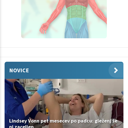
NOVICE
Lindsey Vonn pet mesecev po padcu: gleženj še
ni zaceljen