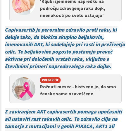
'Kljub izjemnemu napredku na
področju zdravljenja raka dojk,
neenakosti po svetu ostajajo'
Capivasertib je peroralno zdravilo proti raku, ki
deluje tako, da blokira skupino beljakovin,
imenovanih AKT, ki sodelujejo pri rasti in preživetju
celic. Te beljakovine pogosto postanejo preveč
aktivne pri določenih vrstah raka, vključno s
številnimi primeri napredovalega raka dojke.
PREBERI ŠE
Rožnati mesec - bistveno je, da smo
ženske same ozaveščene
Z zaviranjem AKT capivasertib pomaga upočasniti
ali ustaviti rast rakavih celic. To zdravilo cilja na
tumorje z mutacijami v genih PIK3CA, AKT1 ali