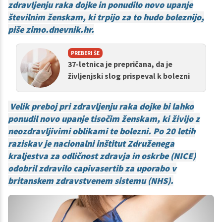
zdravljenju raka dojke in ponudilo novo upanje
številnim ženskam, ki trpijo za to hudo boleznijo,
piše zimo.dnevnik.hr.
PREBERI ŠE
37-letnica je prepričana, da je
življenjski slog prispeval k bolezni
Velik preboj pri zdravljenju raka dojke bi lahko
ponudil novo upanje tisočim ženskam, ki živijo z
neozdravljivimi oblikami te bolezni. Po 20 letih
raziskav je nacionalni inštitut Združenega
kraljestva za odličnost zdravja in oskrbe (NICE)
odobril zdravilo capivasertib za uporabo v
britanskem zdravstvenem sistemu (NHS).