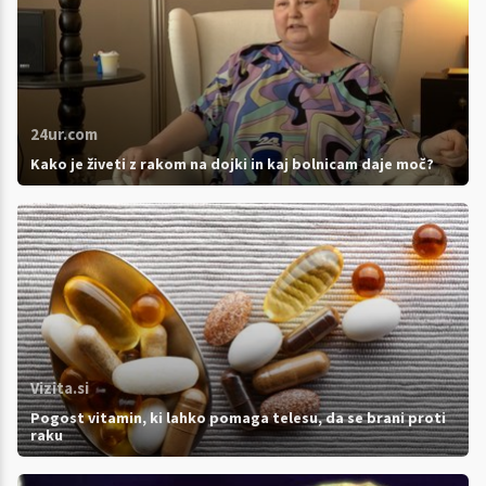
24ur.com
Kako je živeti z rakom na dojki in kaj bolnicam daje moč?
Vizita.si
Pogost vitamin, ki lahko pomaga telesu, da se brani proti
raku