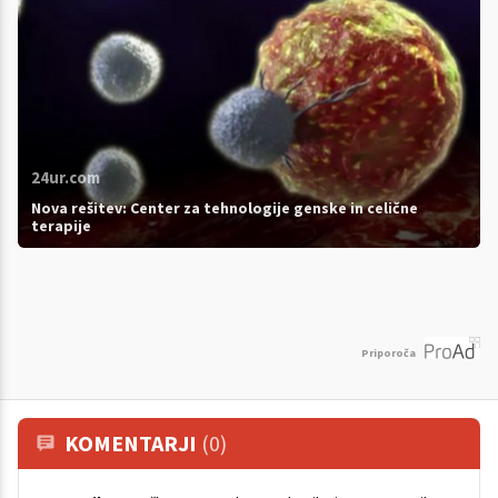
24ur.com
Nova rešitev: Center za tehnologije genske in celične
terapije
Priporoča
KOMENTARJI
(0)