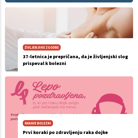
ŽIVLJENJSKE ZGODBE
37-letnica je prepričana, da je življenjski slog
prispeval k bolezni
RAKAVE BOLEZNI
Prvi koraki po zdravljenju raka dojke