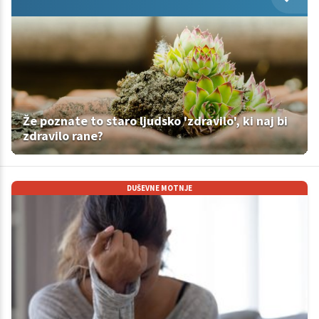
Že poznate to staro ljudsko 'zdravilo', ki naj bi
zdravilo rane?
DUŠEVNE MOTNJE