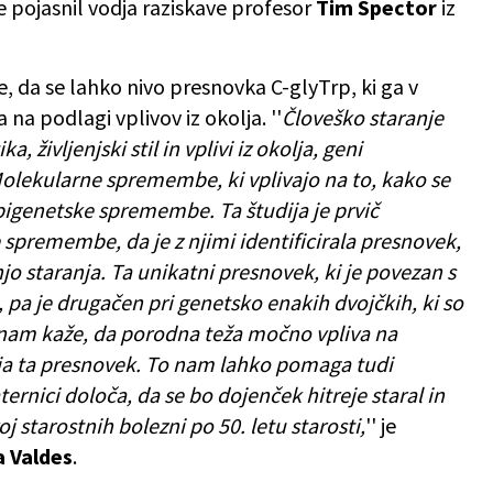
ine pojasnil vodja raziskave profesor
Tim Spector
iz
, da se lahko nivo presnovka C-glyTrp, ki ga v
na podlagi vplivov iz okolja. ''
Človeško staranje
, življenjski stil in vplivi iz okolja, geni
Molekularne spremembe, ki vplivajo na to, kako se
pigenetske spremembe. Ta študija je prvič
 spremembe, da je z njimi identificirala presnovek,
jo staranja. Ta unikatni presnovek, ki je povezan s
 pa je drugačen pri genetsko enakih dvojčkih, ki so
o nam kaže, da porodna teža močno vpliva na
a ta presnovek. To nam lahko pomaga tudi
rnici določa, da se bo dojenček hitreje staral in
j starostnih bolezni po 50. letu starosti,
'' je
a Valdes
.