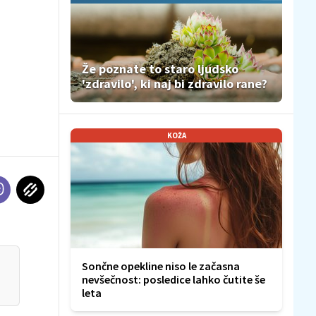
Že poznate to staro ljudsko
'zdravilo', ki naj bi zdravilo rane?
KOŽA
Sončne opekline niso le začasna
nevšečnost: posledice lahko čutite še
leta