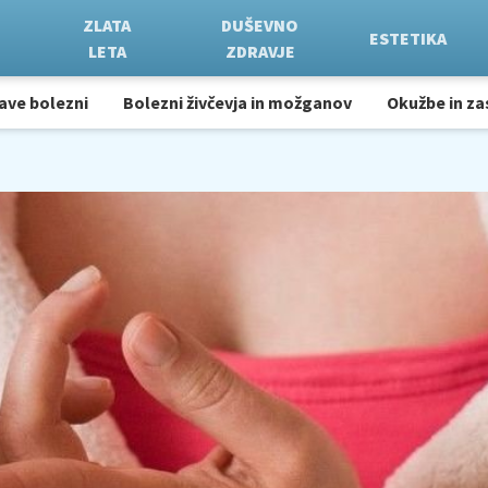
ZLATA
DUŠEVNO
ESTETIKA
LETA
ZDRAVJE
ave bolezni
Bolezni živčevja in možganov
Okužbe in za