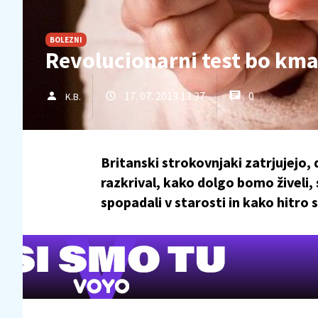
BOLEZNI
Revolucionarni test bo kma
17. 07. 2013 13.37
0
K.B.
Britanski strokovnjaki zatrjujejo, 
razkrival, kako dolgo bomo živeli
spopadali v starosti in kako hitro 