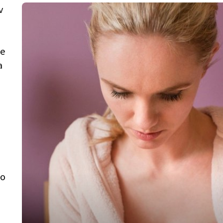
v
je
a
i
so