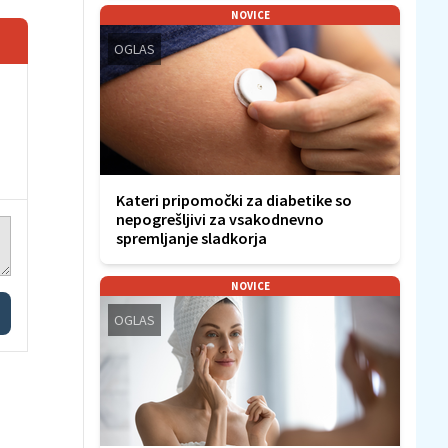
NOVICE
OGLAS
Kateri pripomočki za diabetike so
nepogrešljivi za vsakodnevno
spremljanje sladkorja
NOVICE
OGLAS