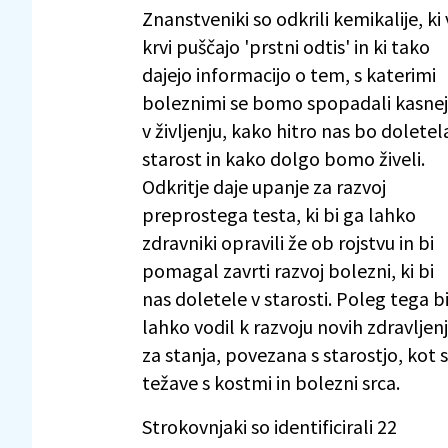
Znanstveniki so odkrili kemikalije, ki 
krvi puščajo 'prstni odtis' in ki tako
dajejo informacijo o tem, s katerimi
boleznimi se bomo spopadali kasne
v življenju, kako hitro nas bo doletel
starost in kako dolgo bomo živeli.
Odkritje daje upanje za razvoj
preprostega testa, ki bi ga lahko
zdravniki opravili že ob rojstvu in bi
pomagal zavrti razvoj bolezni, ki bi
nas doletele v starosti. Poleg tega b
lahko vodil k razvoju novih zdravljenj
za stanja, povezana s starostjo, kot 
težave s kostmi in bolezni srca.
Strokovnjaki so identificirali 22