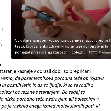
il
Odkritje znanstvenikov ponuja upanje za razvoj prepros
,
testa, ki bi ga lahko zdravniki opravili že ob rojstvu in bi
pomagal pri zaviranju starostnih bolezni.
FOTO: Profime
a
aranje kasneje v odrasli dobi, so prepričani
o vemo, da posameznikova porodna teža ob rojstvu
poznih letih in da so ljudje, ki so se rodili z
bolezni povezane s staranjem. Do sedaj so
o nizko porodno težo z zdravjem ali boleznimi v
e pa je razkrilo enega izmed molekularnih poti, ki