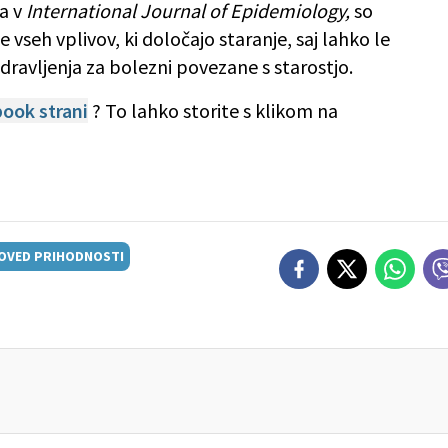
na v
International Journal of Epidemiology,
so
eh vplivov, ki določajo staranje, saj lahko le
dravljenja za bolezni povezane s starostjo.
ook strani
? To lahko storite s klikom na
OVED PRIHODNOSTI