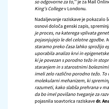
so odgovorne za to,
'' je za Mail Onl
King's College
v Londonu.
Nadaljevanje raziskave je pokazalo še
osnovi določa genski zapis, spreminja 
je proces, na katerega vplivata genetika
pojasnjujejo le del celotne zgodbe. 
staramo preko časa lahko sprožijo e
uporabila analizo krvi in epigenetske
ki je povezan s porodno težo in stopn
staranjem in s starostnimi boleznimi,
imeli zelo različno porodno težo. T
molekularni mehanizem, ki spreminj
razumeti, kako slabša prehrana v mate
da bo imel povišano tveganje za razvo
pojasnila soavtorica raziskave
dr. An