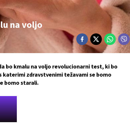
lu na voljo
da bo kmalu na voljo revolucionarni test, ki bo
, s katerimi zdravstvenimi težavami se bomo
se bomo starali.