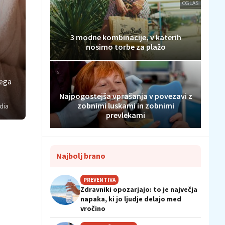
OGLAS
3 modne kombinacije, v katerih
nosimo torbe za plažo
tega
Najpogostejša vprašanja v povezavi z
zobnimi luskami in zobnimi
dia
prevlekami
Najbolj brano
PREVENTIVA
Zdravniki opozarjajo: to je največja
napaka, ki jo ljudje delajo med
vročino