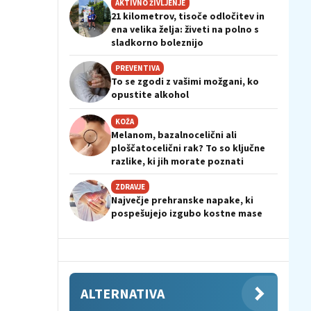
AKTIVNO ŽIVLJENJE
21 kilometrov, tisoče odločitev in
ena velika želja: živeti na polno s
sladkorno boleznijo
PREVENTIVA
To se zgodi z vašimi možgani, ko
opustite alkohol
KOŽA
Melanom, bazalnocelični ali
ploščatocelični rak? To so ključne
razlike, ki jih morate poznati
ZDRAVJE
Največje prehranske napake, ki
pospešujejo izgubo kostne mase
ALTERNATIVA