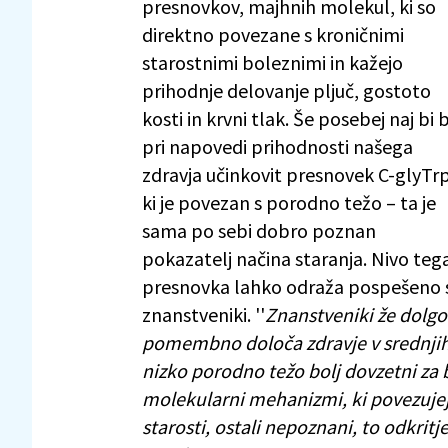
presnovkov, majhnih molekul, ki so
direktno povezane s kroničnimi
starostnimi boleznimi in kažejo
prihodnje delovanje pljuč, gostoto
kosti in krvni tlak. Še posebej naj bi b
pri napovedi prihodnosti našega
zdravja učinkovit presnovek C-glyTrp
ki je povezan s porodno težo – ta je
sama po sebi dobro poznan
pokazatelj načina staranja. Nivo teg
presnovka lahko odraža pospešeno st
znanstveniki. ''
Znanstveniki že dolg
pomembno določa zdravje v srednjih in 
nizko porodno težo bolj dovzetni za 
molekularni mehanizmi, ki povezujej
starosti, ostali nepoznani, to odkritj