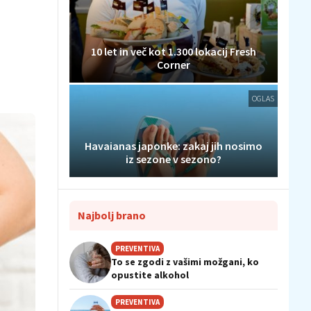
10 let in več kot 1.300 lokacij Fresh
Corner
OGLAS
Havaianas japonke: zakaj jih nosimo
iz sezone v sezono?
Najbolj brano
PREVENTIVA
To se zgodi z vašimi možgani, ko
opustite alkohol
PREVENTIVA