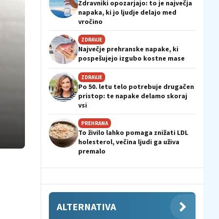
Zdravniki opozarjajo: to je največja
napaka, ki jo ljudje delajo med
vročino
ZDRAVJE
Največje prehranske napake, ki
pospešujejo izgubo kostne mase
ZDRAVJE
Po 50. letu telo potrebuje drugačen
pristop: te napake delamo skoraj
vsi
PREHRANA
To živilo lahko pomaga znižati LDL
holesterol, večina ljudi ga uživa
premalo
ALTERNATIVA