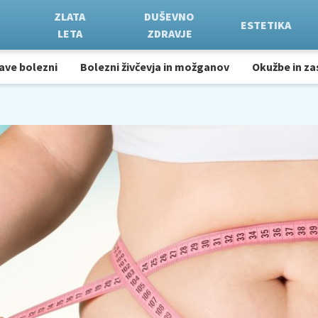
ZLATA
DUŠEVNO
ESTETIKA
LETA
ZDRAVJE
ave bolezni
Bolezni živčevja in možganov
Okužbe in za