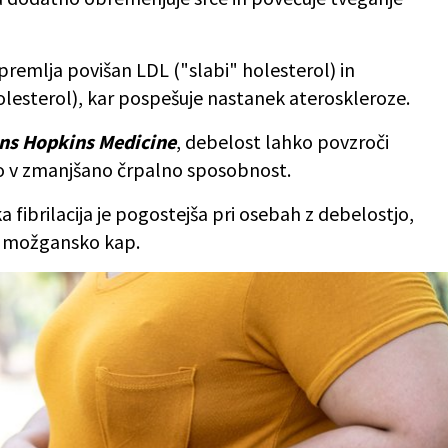
premlja povišan LDL ("slabi" holesterol) in
holesterol), kar pospešuje nastanek ateroskleroze.
ns Hopkins Medicine
, debelost lahko povzroči
jo v zmanjšano črpalno sposobnost.
ska fibrilacija je pogostejša pri osebah z debelostjo,
in možgansko kap.