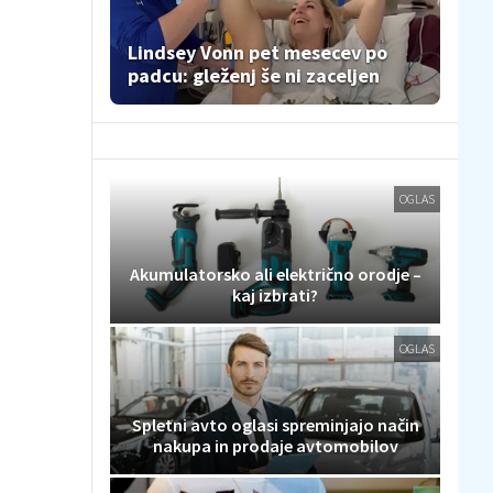
Lindsey Vonn pet mesecev po
padcu: gleženj še ni zaceljen
OGLAS
Akumulatorsko ali električno orodje –
kaj izbrati?
OGLAS
Spletni avto oglasi spreminjajo način
nakupa in prodaje avtomobilov