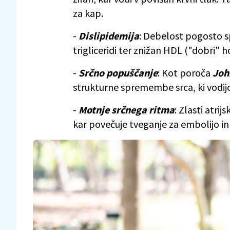
za kap.
-
Dislipidemija
: Debelost pogosto s
trigliceridi ter znižan HDL ("dobri" 
-
Srčno popuščanje
: Kot poroča
Joh
strukturne spremembe srca, ki vodi
-
Motnje srčnega ritma
: Zlasti atrij
kar povečuje tveganje za embolijo 