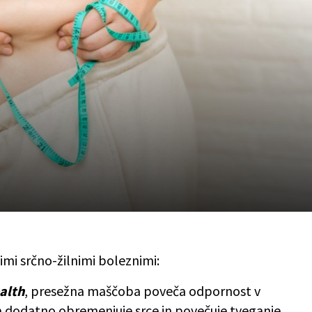
imi srčno-žilnimi boleznimi:
alth
, presežna maščoba poveča odpornost v
 Ta dodatno obremenjuje srce in povečuje tveganje