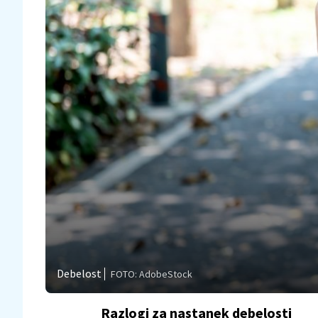
Debelost
FOTO: AdobeStock
Razlogi za nastanek debelosti