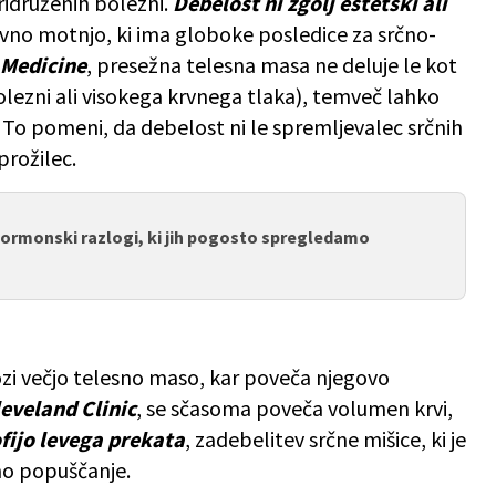
idruženih bolezni.
Debelost ni zgolj estetski ali
ovno motnjo, ki ima globoke posledice za srčno-
 Medicine
, presežna telesna masa ne deluje le kot
lezni ali visokega krvnega tlaka), temveč lahko
To pomeni, da debelost ni le spremljevalec srčnih
prožilec.
hormonski razlogi, ki jih pogosto spregledamo
kozi večjo telesno maso, kar poveča njegovo
eveland Clinic
, se sčasoma poveča volumen krvi,
fijo levega prekata
, zadebelitev srčne mišice, ki je
no popuščanje.