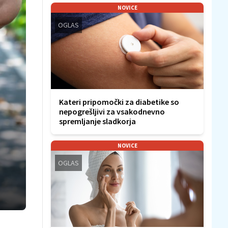
NOVICE
OGLAS
Kateri pripomočki za diabetike so
nepogrešljivi za vsakodnevno
spremljanje sladkorja
NOVICE
OGLAS