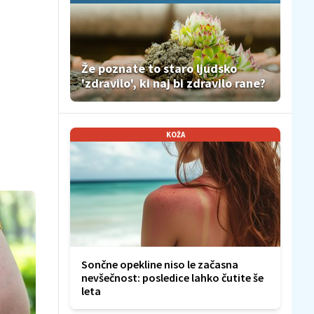
Že poznate to staro ljudsko
'zdravilo', ki naj bi zdravilo rane?
KOŽA
Sončne opekline niso le začasna
nevšečnost: posledice lahko čutite še
leta