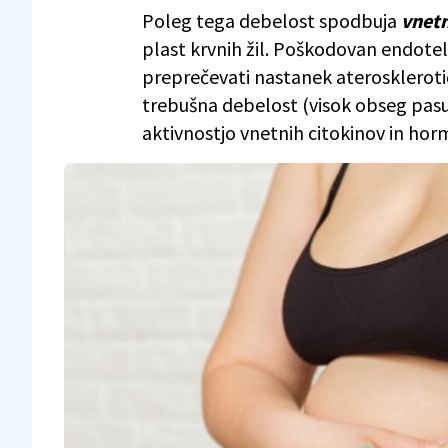
Poleg tega debelost spodbuja
vnetn
plast krvnih žil. Poškodovan endoteli
preprečevati nastanek ateroskleroti
trebušna debelost (visok obseg pasu)
aktivnostjo vnetnih citokinov in ho