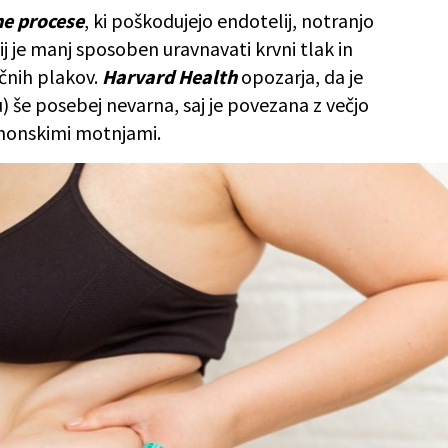
e procese
, ki poškodujejo endotelij, notranjo
j je manj sposoben uravnavati krvni tlak in
čnih plakov.
Harvard Health
opozarja, da je
 še posebej nevarna, saj je povezana z večjo
rmonskimi motnjami.