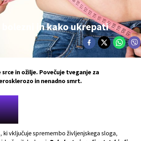
 bolezni in kako ukrepati
rce in ožilje. Povečuje tveganje za
terosklerozo in nenadno smrt.
, ki vključuje spremembo življenjskega sloga,