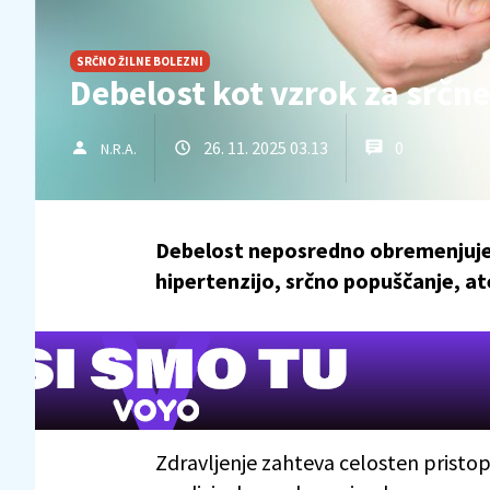
SRČNO ŽILNE BOLEZNI
Debelost kot vzrok za srčne
26. 11. 2025 03.13
0
N.R.A.
Debelost neposredno obremenjuje s
hipertenzijo, srčno popuščanje, a
Zdravljenje zahteva celosten pristop