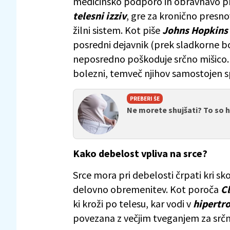
medicinsko podporo in obravnavo pr
telesni izziv
, gre za kronično presn
žilni sistem. Kot piše
Johns Hopkins
posredni dejavnik (prek sladkorne bo
neposredno poškoduje srčno mišico. 
bolezni, temveč njihov samostojen s
PREBERI ŠE
Ne morete shujšati? To so 
Kako debelost vpliva na srce?
Srce mora pri debelosti črpati kri s
delovno obremenitev. Kot poroča
Cl
ki kroži po telesu, kar vodi v
hipertro
povezana z večjim tveganjem za srč