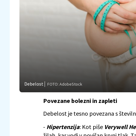
Debelost
FOTO: AdobeStock
Povezane bolezni in zapleti
Debelost je tesno povezana s številn
-
Hipertenzija
: Kot piše
Verywell He
žilah, kar vodi v povišan krvni tlak.