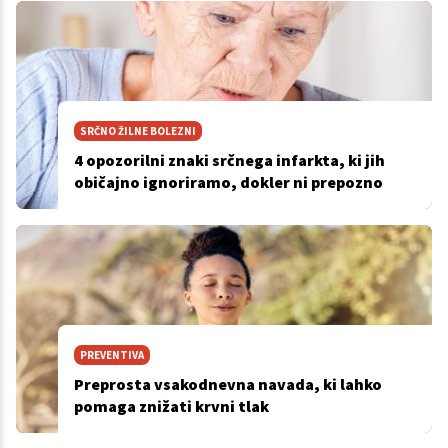
SRČNO ŽILNE BOLEZNI
4 opozorilni znaki srčnega infarkta, ki jih
običajno ignoriramo, dokler ni prepozno
PREVENTIVA
Preprosta vsakodnevna navada, ki lahko
pomaga znižati krvni tlak