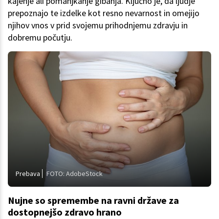
kajenje ali pomanjkanje gibanja. Ključno je, da ljudje
prepoznajo te izdelke kot resno nevarnost in omejijo
njihov vnos v prid svojemu prihodnjemu zdravju in
dobremu počutju.
Prebava
FOTO: AdobeStock
Nujne so spremembe na ravni države za
dostopnejšo zdravo hrano