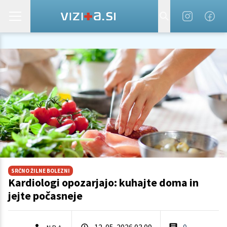
SRČNO ŽILNE BOLEZNI
Kardiologi opozarjajo: kuhajte doma in
jejte počasneje
12. 05. 2026 03.09
0