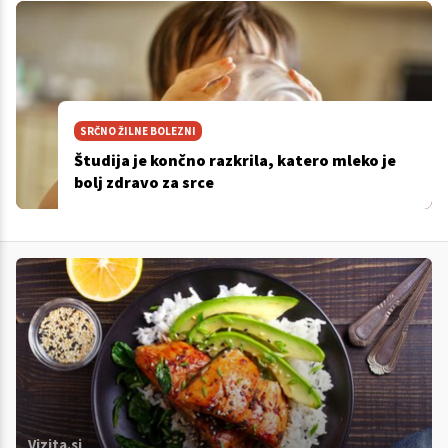
SRČNO ŽILNE BOLEZNI
Študija je končno razkrila, katero mleko je
bolj zdravo za srce
Vizita.si