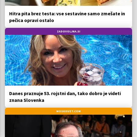
Hitra pita brez testa: vse sestavine samo zmešate in
pečica opravi ostalo
ZADOVOLJNA.SI
Danes praznuje 53. rojstni dan, tako dobro je videti
znana Slovenka
MOSKISVET.COM