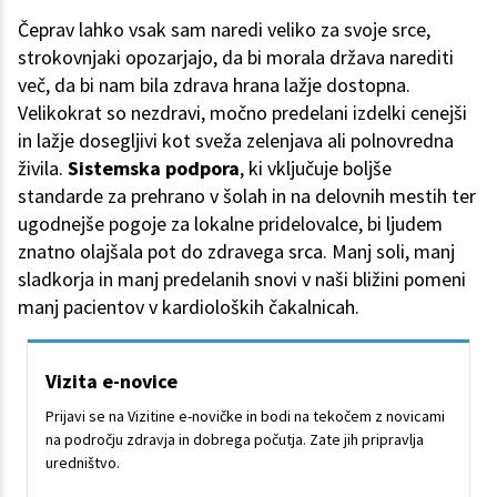
Čeprav lahko vsak sam naredi veliko za svoje srce,
strokovnjaki opozarjajo, da bi morala država narediti
več, da bi nam bila zdrava hrana lažje dostopna.
Velikokrat so nezdravi, močno predelani izdelki cenejši
in lažje dosegljivi kot sveža zelenjava ali polnovredna
živila.
Sistemska podpora
, ki vključuje boljše
standarde za prehrano v šolah in na delovnih mestih ter
ugodnejše pogoje za lokalne pridelovalce, bi ljudem
znatno olajšala pot do zdravega srca. Manj soli, manj
sladkorja in manj predelanih snovi v naši bližini pomeni
manj pacientov v kardioloških čakalnicah.
Vizita e-novice
Prijavi se na Vizitine e-novičke in bodi na tekočem z novicami
na področju zdravja in dobrega počutja. Zate jih pripravlja
uredništvo.