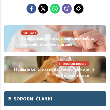
PREHRANA
Strokovnjaki razkrivajo najpomembnejše
dopolnilo za zdravo staranje
SRČNO ŽILNE BOLEZNI
Študija je končno razkrila, katero mleko je
bolj zdravo za srce
SORODNI ČLANKI