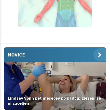
NOVICE
Lindsey Vonn pet mesecev po padcu: gleženj še
ni zaceljen