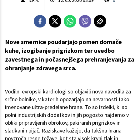
N.R.A.
Nove smernice poudarjajo pomen domače
kuhe, izogibanje prigrizkom ter uvedbo
zavestnega in počasnejšega prehranjevanja za
ohranjanje zdravega srca.
Vodilni evropski kardiologi so objavili nova navodila za
srčne bolnike, v katerih opozarjajo na nevarnosti tako
imenovane ultra-predelane hrane. To so izdelki, ki so
polni industrijskih dodatkov in jih pogosto najdemo v
obliki pripravljenih obrokov, pakiranih prigrizkov in
sladkanih pijač. Raziskave kažejo, da takšna hrana
povzroča resne težave, kot sta visok krvni tlak in