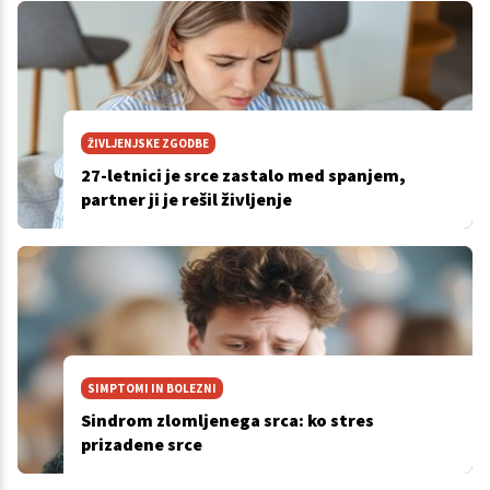
ŽIVLJENJSKE ZGODBE
27-letnici je srce zastalo med spanjem,
partner ji je rešil življenje
SIMPTOMI IN BOLEZNI
Sindrom zlomljenega srca: ko stres
prizadene srce