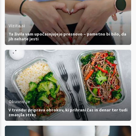
Vizita.si
Ta živila vam upočasnjujejo presnovo – pametno bi bilo, da
jih nehate jesti
Okusno.je
V trendu: priprava obrokov, ki prihrani čas in denar ter tudi
zmanjša stres