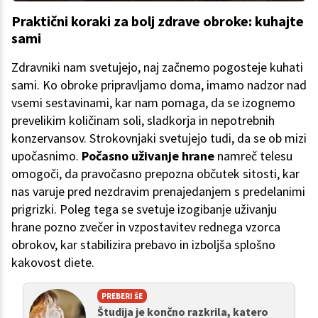
Praktični koraki za bolj zdrave obroke: kuhajte
sami
Zdravniki nam svetujejo, naj začnemo pogosteje kuhati
sami. Ko obroke pripravljamo doma, imamo nadzor nad
vsemi sestavinami, kar nam pomaga, da se izognemo
prevelikim količinam soli, sladkorja in nepotrebnih
konzervansov. Strokovnjaki svetujejo tudi, da se ob mizi
upočasnimo.
Počasno uživanje hrane
namreč telesu
omogoči, da pravočasno prepozna občutek sitosti, kar
nas varuje pred nezdravim prenajedanjem s predelanimi
prigrizki. Poleg tega se svetuje izogibanje uživanju
hrane pozno zvečer in vzpostavitev rednega vzorca
obrokov, kar stabilizira prebavo in izboljša splošno
kakovost diete.
PREBERI ŠE
Študija je končno razkrila, katero