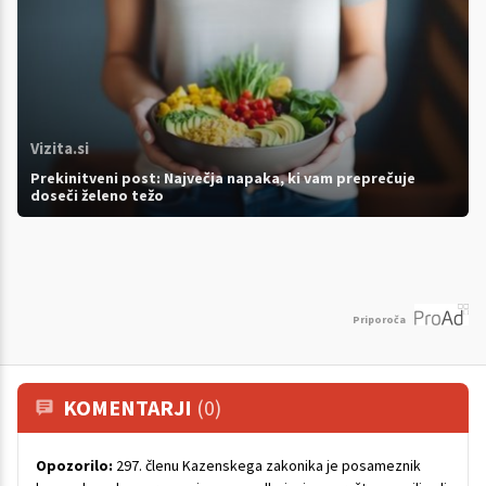
Vizita.si
Prekinitveni post: Največja napaka, ki vam preprečuje
doseči želeno težo
Priporoča
KOMENTARJI
(0)
Opozorilo:
297. členu Kazenskega zakonika je posameznik