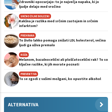
Zdravniki opozarjajo: to je največja napaka, ki jo
ljudje delajo med vročino
SRČNO ŽILNE BOLEZNI
Kakšna je razlika med srčnim zastojem in srčnim
infarktom?
PREHRANA
To živilo lahko pomaga znižati LDL holesterol, večina
ljudi ga uživa premalo
KOŽA
Melanom, bazalnocelični ali ploščatocelični rak? To so
ključne razlike, ki jih morate poznati
PREVENTIVA
To se zgodi z vašimi možgani, ko opustite alkohol
ALTERNATIVA