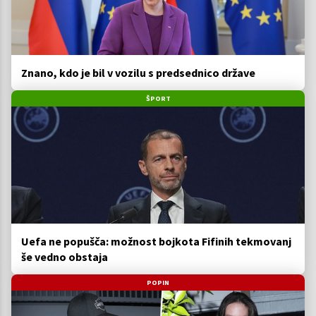
Znano, kdo je bil v vozilu s predsednico države
ŠPORT
Uefa ne popušča: možnost bojkota Fifinih tekmovanj
še vedno obstaja
POPIN