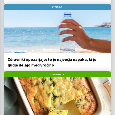
VIZITA.SI
Zdravniki opozarjajo: to je največja napaka, ki jo
ljudje delajo med vročino
OKUSNO.JE