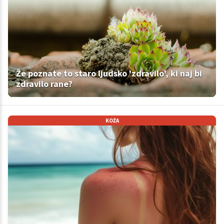
Že poznate to staro ljudsko 'zdravilo', ki naj bi
zdravilo rane?
KOŽA