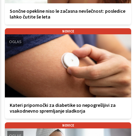
Sončne opekline niso le začasna nevšečnost: posledice
lahko čutite še leta
NOVICE
OGLAS
Kateri pripomočki za diabetike so nepogrešljivi za
vsakodnevno spremljanje sladkorja
NOVICE
OGLAS