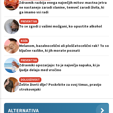
Zdravnik razbija enega največjih mitov: mastna jetra
ne nastanejo zaradi slanine, temveč zaradi živila, ki
ga imamo vsi radi
PREVENTIVA
To se zgodi z vašimi možgani, ko opustite alkohol
KOŽA
Melanom, bazalnocelični ali ploščatocelični rak? To so
ključne razlike, ki jih morate poznati
PREVENTIVA
Zdravniki opozarjajo: to je največja napaka, ki jo
ljudje delajo med vročino
DOLGOŽIVOST
Želite živeti dlje? Poskrbite za svoj timus, pravijo
strokovnjaki
ALTERNATIVA