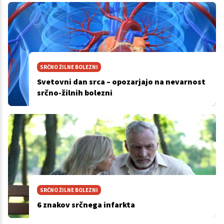
SRČNO ŽILNE BOLEZNI
Svetovni dan srca – opozarjajo na nevarnost
srčno-žilnih bolezni
SRČNO ŽILNE BOLEZNI
6 znakov srčnega infarkta