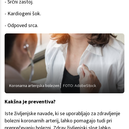
- Srčni zastoj.
- Kardiogeni šok.
- Odpoved srca.
Koronarna arterijska bolezen
FOTO: AdobeStock
Kakšna je preventiva?
Iste življenjske navade, ki se uporabljajo za zdravljenje
bolezni koronarnih arterij, lahko pomagajo tudi pri
preprečevanju bolezni. Zdrav življenjski slog lahko