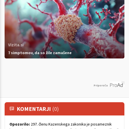
Vizita.si
7 simptomov, da so žile zamašene
Priporoča
KOMENTARJI
(0)
Opozorilo:
297. členu Kazenskega zakonika je posameznik