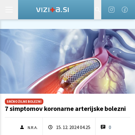
SRČNO ŽILNE BOLEZNI
7 simptomov koronarne arterijske bolezni
15. 12. 2024 04.25
0
N.R.A.