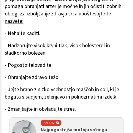
pomaga ohranjati arterije močne in jih očistiti zobnih
oblog.
Za izboljšanje zdravja srca upoštevajte te
nasvete:
- Nehajte kaditi.
- Nadzorujte visok krvni tlak, visok holesterol in
sladkorno bolezen.
- Pogosto telovadite.
- Ohranjajte zdravo težo.
- Jejte hrano z nizko vsebnostjo maščob in soli, ki je
bogata s sadjem, zelenjavo in polnozrnatimi izdelki.
- Zmanjšajte in obvladujte stres.
PREBERI ŠE
Najpogostejša motnja srčnega