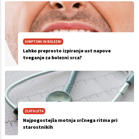
SIMPTOMI IN BOLEZNI
Lahko preprosto izpiranje ust napove
tveganje za bolezni srca?
ZLATA LETA
Najpogostejša motnja srčnega ritma pri
starostnikih