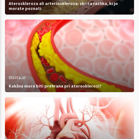
Ateroskleroza ali arterioskleroza: skrita razlika, ki jo
morate poznati
Vizita.si
Kakšna mora biti prehrana pri aterosklerozi?