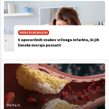
SRČNO ŽILNE BOLEZNI
5 opozorilnih znakov srčnega infarkta, ki jih
ženske morajo poznati!
Vizita.si