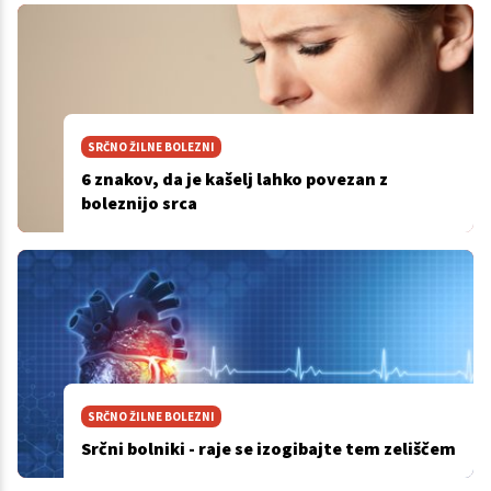
SRČNO ŽILNE BOLEZNI
6 znakov, da je kašelj lahko povezan z
boleznijo srca
SRČNO ŽILNE BOLEZNI
Srčni bolniki - raje se izogibajte tem zeliščem