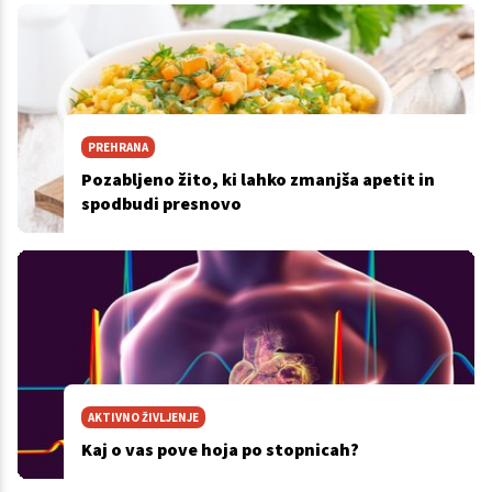
PREHRANA
Pozabljeno žito, ki lahko zmanjša apetit in
spodbudi presnovo
AKTIVNO ŽIVLJENJE
Kaj o vas pove hoja po stopnicah?