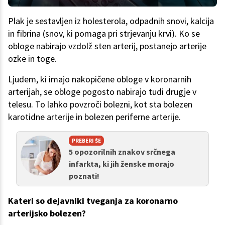
Plak je sestavljen iz holesterola, odpadnih snovi, kalcija
in fibrina (snov, ki pomaga pri strjevanju krvi). Ko se
obloge nabirajo vzdolž sten arterij, postanejo arterije
ozke in toge.
Ljudem, ki imajo nakopičene obloge v koronarnih
arterijah, se obloge pogosto nabirajo tudi drugje v
telesu. To lahko povzroči bolezni, kot sta bolezen
karotidne arterije in bolezen periferne arterije.
PREBERI ŠE
5 opozorilnih znakov srčnega
infarkta, ki jih ženske morajo
poznati!
Kateri so dejavniki tveganja za koronarno
arterijsko bolezen?