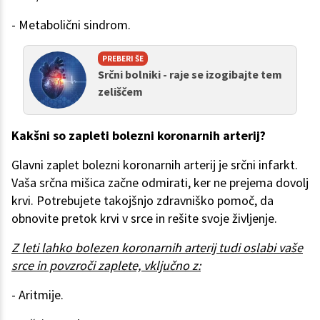
- Metabolični sindrom.
PREBERI ŠE
Srčni bolniki - raje se izogibajte tem
zeliščem
Kakšni so zapleti bolezni koronarnih arterij?
Glavni zaplet bolezni koronarnih arterij je srčni infarkt.
Vaša srčna mišica začne odmirati, ker ne prejema dovolj
krvi. Potrebujete takojšnjo zdravniško pomoč, da
obnovite pretok krvi v srce in rešite svoje življenje.
Z leti lahko bolezen koronarnih arterij tudi oslabi vaše
srce in povzroči zaplete, vključno z:
- Aritmije.