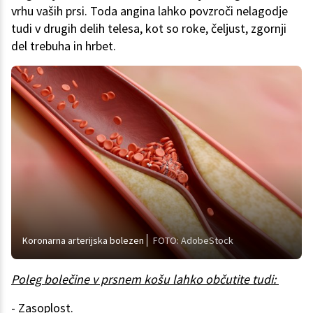
vrhu vaših prsi. Toda angina lahko povzroči nelagodje
tudi v drugih delih telesa, kot so roke, čeljust, zgornji
del trebuha in hrbet.
Koronarna arterijska bolezen
FOTO: AdobeStock
Poleg bolečine v prsnem košu lahko občutite tudi:
- Zasoplost.