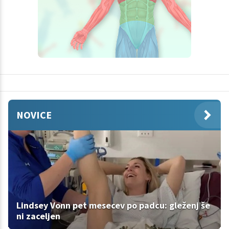
NOVICE
Lindsey Vonn pet mesecev po padcu: gleženj še
ni zaceljen