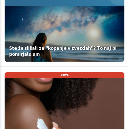
Ste že slišali za "kopanje v zvezdah"? To naj bi
pomirjalo um
KOŽA