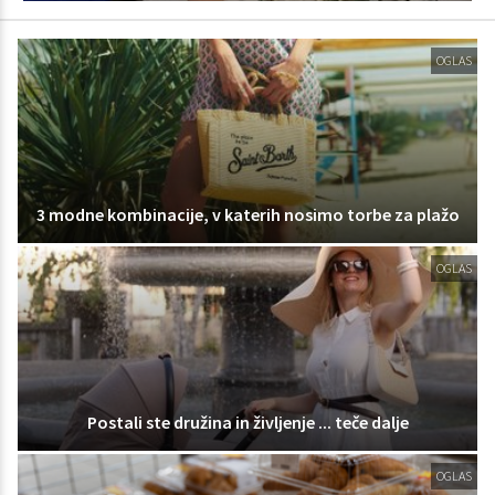
OGLAS
3 modne kombinacije, v katerih nosimo torbe za plažo
OGLAS
Postali ste družina in življenje ... teče dalje
OGLAS