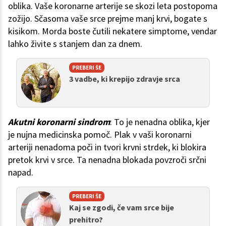
oblika. Vaše koronarne arterije se skozi leta postopoma
zožijo. Sčasoma vaše srce prejme manj krvi, bogate s
kisikom. Morda boste čutili nekatere simptome, vendar
lahko živite s stanjem dan za dnem.
PREBERI ŠE
3 vadbe, ki krepijo zdravje srca
Akutni koronarni sindrom
: To je nenadna oblika, kjer
je nujna medicinska pomoč. Plak v vaši koronarni
arteriji nenadoma poči in tvori krvni strdek, ki blokira
pretok krvi v srce. Ta nenadna blokada povzroči srčni
napad.
PREBERI ŠE
Kaj se zgodi, če vam srce bije
prehitro?