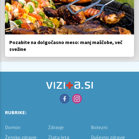
Pozabite na dolgočasno meso: manj maščobe, več
svežine
RUBRIKE:
Domov
Zdravje
Bolezni
Žensko zdravje
Zlata leta
Duševno zdravje