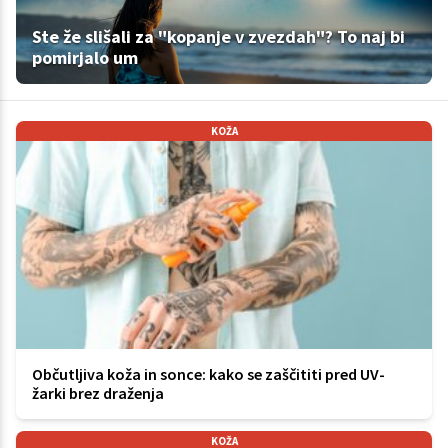
Ste že slišali za "kopanje v zvezdah"? To naj bi
pomirjalo um
KOŽA
Občutljiva koža in sonce: kako se zaščititi pred UV-
žarki brez draženja
KOŽA