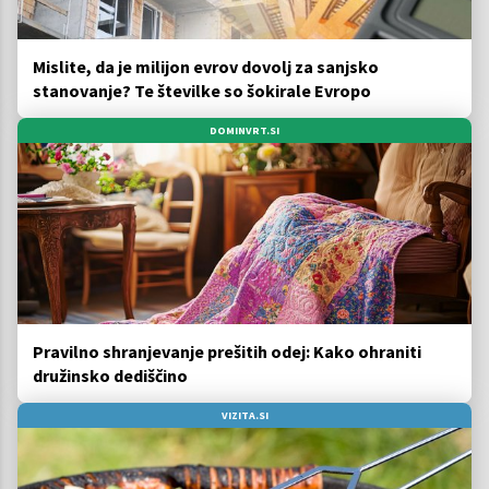
Mislite, da je milijon evrov dovolj za sanjsko
stanovanje? Te številke so šokirale Evropo
DOMINVRT.SI
Pravilno shranjevanje prešitih odej: Kako ohraniti
družinsko dediščino
VIZITA.SI