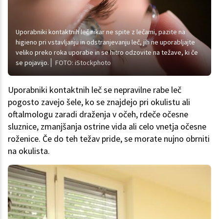
Uporabniki kontaktnih leč nikar ne spite z lečami, pazite na
higieno pri vstavljanju in odstranjevanju leč, jih ne uporabljajte
veliko preko roka uporabe in se hitro odzovite na težave, ki če
se pojavijo.
FOTO: iStockphoto
Uporabniki kontaktnih leč se nepravilne rabe leč
pogosto zavejo šele, ko se znajdejo pri okulistu ali
oftalmologu zaradi draženja v očeh, rdeče očesne
sluznice, zmanjšanja ostrine vida ali celo vnetja očesne
roženice. Če do teh težav pride, se morate nujno obrniti
na okulista.