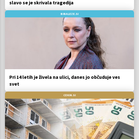
slavo se je skrivala tragedija
BIBALEZE.SI
Pri 14 letih je živela na ulici, danes jo občuduje ves
svet
CEKIN.SI