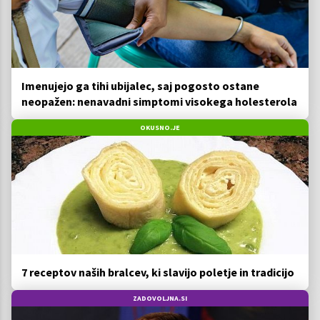
Imenujejo ga tihi ubijalec, saj pogosto ostane
neopažen: nenavadni simptomi visokega holesterola
OKUSNO.JE
7 receptov naših bralcev, ki slavijo poletje in tradicijo
ZADOVOLJNA.SI