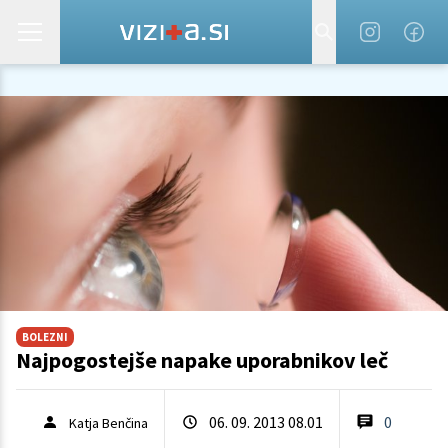
BOLEZNI
Najpogostejše napake uporabnikov leč
06. 09. 2013 08.01
0
Katja Benčina