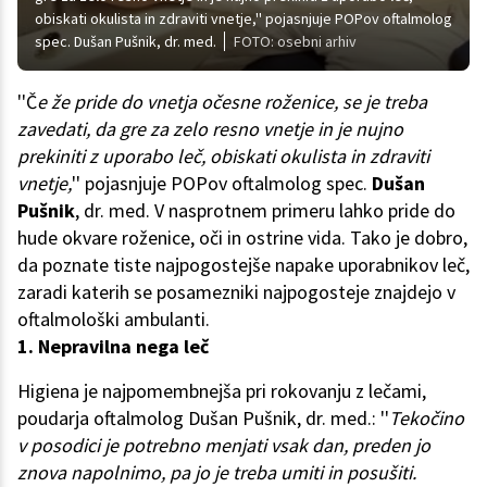
obiskati okulista in zdraviti vnetje,'' pojasnjuje POPov oftalmolog
spec. Dušan Pušnik, dr. med.
FOTO: osebni arhiv
''Č
e že pride do vnetja očesne roženice, se je treba
zavedati, da gre za zelo resno vnetje in je nujno
prekiniti z uporabo leč, obiskati okulista in zdraviti
vnetje,
'' pojasnjuje POPov oftalmolog spec.
Dušan
Pušnik
, dr. med. V nasprotnem primeru lahko pride do
hude okvare roženice, oči in ostrine vida. Tako je dobro,
da poznate tiste najpogostejše napake uporabnikov leč,
zaradi katerih se posamezniki najpogosteje znajdejo v
oftalmološki ambulanti.
1. Nepravilna nega leč
Higiena je najpomembnejša pri rokovanju z lečami,
poudarja oftalmolog Dušan Pušnik, dr. med.: ''
Tekočino
v posodici je potrebno menjati vsak dan, preden jo
znova napolnimo, pa jo je treba umiti in posušiti.