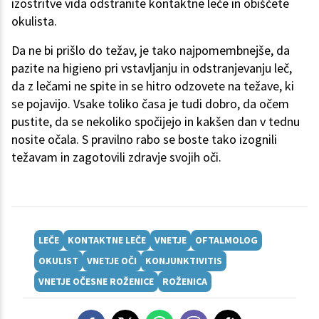
izostritve vida odstranite kontaktne leče in obiščete
okulista.
Da ne bi prišlo do težav, je tako najpomembnejše, da
pazite na higieno pri vstavljanju in odstranjevanju leč,
da z lečami ne spite in se hitro odzovete na težave, ki
se pojavijo. Vsake toliko časa je tudi dobro, da očem
pustite, da se nekoliko spočijejo in kakšen dan v tednu
nosite očala. S pravilno rabo se boste tako izognili
težavam in zagotovili zdravje svojih oči.
LEČE
KONTAKTNE LEČE
VNETJE
OFTALMOLOG
OKULIST
VNETJE OČI
KONJUNKTIVITIS
VNETJE OČESNE ROŽENICE
ROŽENICA