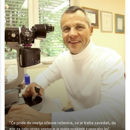
''Če pride do vnetja očesne roženice, se je treba zavedati, da
gre za zelo resno vnetje in je nujno prekiniti z uporabo leč,