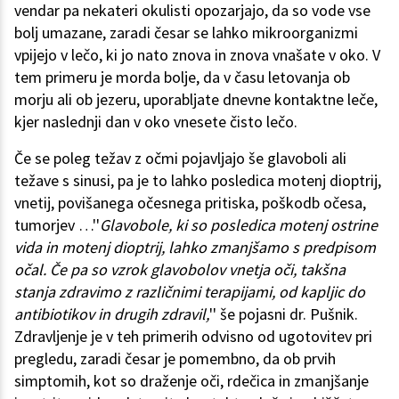
vendar pa nekateri okulisti opozarjajo, da so vode vse
bolj umazane, zaradi česar se lahko mikroorganizmi
vpijejo v lečo, ki jo nato znova in znova vnašate v oko. V
tem primeru je morda bolje, da v času letovanja ob
morju ali ob jezeru, uporabljate dnevne kontaktne leče,
kjer naslednji dan v oko vnesete čisto lečo.
Če se poleg težav z očmi pojavljajo še glavoboli ali
težave s sinusi, pa je to lahko posledica motenj dioptrij,
vnetij, povišanega očesnega pritiska, poškodb očesa,
tumorjev …''
Glavobole, ki so posledica motenj ostrine
vida in motenj dioptrij, lahko zmanjšamo s predpisom
očal. Če pa so vzrok glavobolov vnetja oči, takšna
stanja zdravimo z različnimi terapijami, od kapljic do
antibiotikov in drugih zdravil,
'' še pojasni dr. Pušnik.
Zdravljenje je v teh primerih odvisno od ugotovitev pri
pregledu, zaradi česar je pomembno, da ob prvih
simptomih, kot so draženje oči, rdečica in zmanjšanje