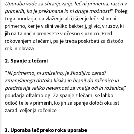
Uporaba vode za shranjevanje leč ni primerna, razen v
primerih, ko je prekuhana in ni druge možnosti
.'' Poleg
tega poudarja, da vlaženje ali čiščenje leč s slino ni
primerno, ker je v slini veliko bakterij, glivic, virusov, ki
jih na ta način prenesete v očesno sluznico. Pred
rokovanjem z lečami, pa je treba poskrbeti za čistočo
rok in obraza.
2. Spanje z lečami
''
Ni primerno, ni smiselno, je škodljivo zaradi
zmanjšanega dotoka kisika in hranil do roženice in
predstavlja veliko nevarnost za vnetja oči in roženice
,''
poudarja oftalmolog. Za spanje z lečami se lahko
odločite le v primerih, ko jih za spanje določi okulist
zaradi celjenja roženice.
3. Uporaba leč preko roka uporabe