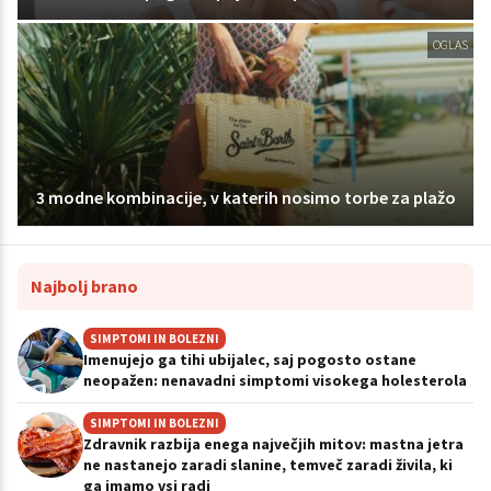
OGLAS
3 modne kombinacije, v katerih nosimo torbe za plažo
Najbolj brano
SIMPTOMI IN BOLEZNI
Imenujejo ga tihi ubijalec, saj pogosto ostane
neopažen: nenavadni simptomi visokega holesterola
SIMPTOMI IN BOLEZNI
Zdravnik razbija enega največjih mitov: mastna jetra
ne nastanejo zaradi slanine, temveč zaradi živila, ki
ga imamo vsi radi