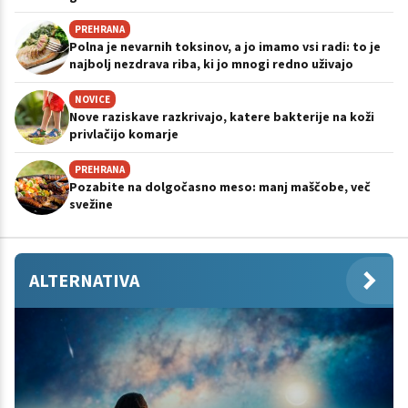
PREHRANA
Polna je nevarnih toksinov, a jo imamo vsi radi: to je
najbolj nezdrava riba, ki jo mnogi redno uživajo
NOVICE
Nove raziskave razkrivajo, katere bakterije na koži
privlačijo komarje
PREHRANA
Pozabite na dolgočasno meso: manj maščobe, več
svežine
ALTERNATIVA