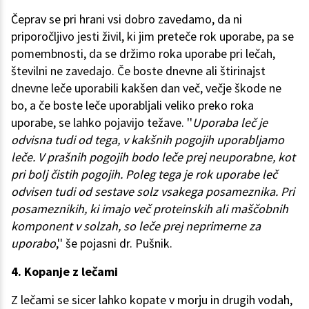
Čeprav se pri hrani vsi dobro zavedamo, da ni
priporočljivo jesti živil, ki jim preteče rok uporabe, pa se
pomembnosti, da se držimo roka uporabe pri lečah,
številni ne zavedajo. Če boste dnevne ali štirinajst
dnevne leče uporabili kakšen dan več, večje škode ne
bo, a če boste leče uporabljali veliko preko roka
uporabe, se lahko pojavijo težave. ''
Uporaba leč je
odvisna tudi od tega, v kakšnih pogojih uporabljamo
leče. V prašnih pogojih bodo leče prej neuporabne, kot
pri bolj čistih pogojih. Poleg tega je rok uporabe leč
odvisen tudi od sestave solz vsakega posameznika. Pri
posameznikih, ki imajo več proteinskih ali maščobnih
komponent v solzah, so leče prej neprimerne za
uporabo
,'' še pojasni dr. Pušnik.
4. Kopanje z lečami
Z lečami se sicer lahko kopate v morju in drugih vodah,