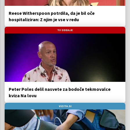
Reese Witherspoon potrdila, da je bil oče
hospitaliziran: Z njim je vse v redu
TV ODDAJE
Peter Poles delil nasvete za bodoče tekmovalce
kviza Na lovu
VIZITA.SI