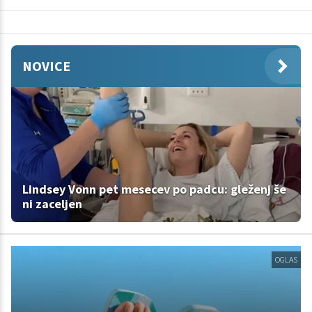
NOVICE
Lindsey Vonn pet mesecev po padcu: gleženj še
ni zaceljen
OGLAS