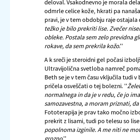
deloval. Vsakodnevno je morala delat
odmrle celice kože, hkrati pa nanašat
pravi, je v tem obdobju raje ostajala 
težko je bilo prekriti lise. Zvečer n
obleke. Postala sem zelo previdna gle
rokave, da sem prekrila kožo
.''
A k sreči je steroidni gel počasi izbol
Ultravijolična svetloba namreč poma
Beth se je v tem času vključila tudi v
pričela osveščati o tej bolezni. ''
Žele
normalnega in da je v redu, če jo ima
samozavestna, a moram priznati, da s
Fototerapija je prav tako močno izbol
prekrit z lisami, tudi po telesu so lise
popolnoma izginile. A me niti ne moti
grozno
.''