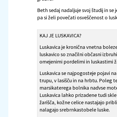
Beth sedaj nadaljuje svoj študij in se
pa si želi povečati osveščenost o lusk
KAJ JE LUSKAVICA?
Luskavica je kronična vnetna bolezen
luskavico so značilni občasni izbruhi
omejenimi pordelimi in luskastimi ža
Luskavica se najpogosteje pojavi na 
trupu, v lasišču in na hrbtu. Poleg t
marsikaterega bolnika nadvse mote
Luskavica lahko prizadene tudi sklep
žarišča, kožne celice nastajajo pribl
nalagajo srebrnkastobele luske.