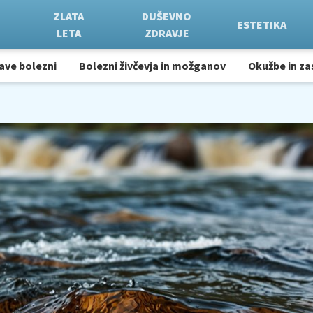
ZLATA
DUŠEVNO
ESTETIKA
LETA
ZDRAVJE
ave bolezni
Bolezni živčevja in možganov
Okužbe in za