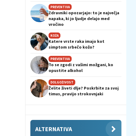
PREVENTIVA
Zdravniki opozarjajo: to je največja
napaka, ki jo ljudje delajo med
vročino
KOŽA
Katere vrste raka imajo kot
simptom srbečo kožo?
PREVENTIVA
To se zgodi z vašimi možgani, ko
opustite alkohol
DOLGOŽIVOST
Želite živeti dlje? Poskrbite za svoj
timus, pravijo strokovnjaki
ALTERNATIVA