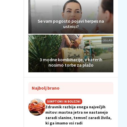
Se vam pogosto pojavi herpes na
ustnici?
OGLAS
3 modne kombinacije, v katerih
nosimo torbe za plažo
Najbolj brano
SIMPTOMI IN BOLEZNI
Zdravnik razbija enega največjih
mitov: mastna jetra ne nastanejo
zaradi slanine, temveč zaradi živila,
ki ga imamo vsi radi