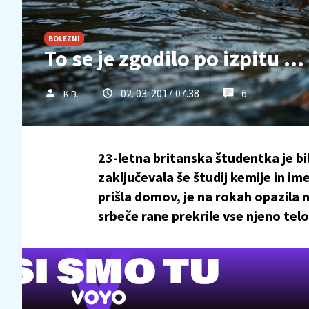
BOLEZNI
To se je zgodilo po izpitu …
02. 03. 2017 07.38
6
K.B.
23-letna britanska študentka je bi
zaključevala še študij kemije in im
prišla domov, je na rokah opazila n
srbeče rane prekrile vse njeno telo