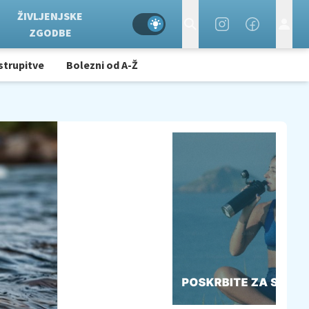
ŽIVLJENJSKE
ZGODBE
strupitve
Bolezni od A-Ž