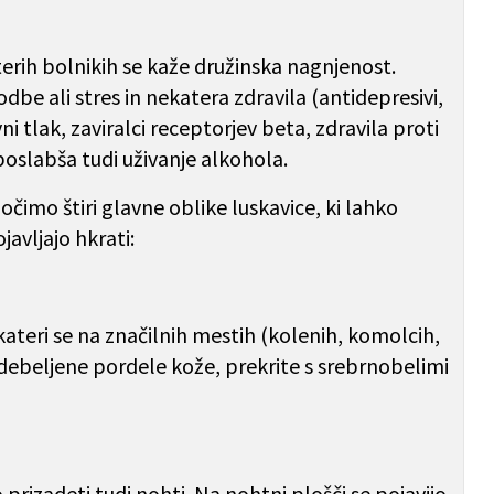
terih bolnikih se kaže družinska nagnjenost.
be ali stres in nekatera zdravila (antidepresivi,
rvni tlak, zaviralci receptorjev beta, zdravila proti
poslabša tudi uživanje alkohola.
čimo štiri glavne oblike luskavice, ki lahko
avljajo hkrati:
kateri se na značilnih mestih (kolenih, komolcih,
 zadebeljene pordele kože, prekrite s srebrnobelimi
 prizadeti tudi nohti. Na nohtni plošči se pojavijo