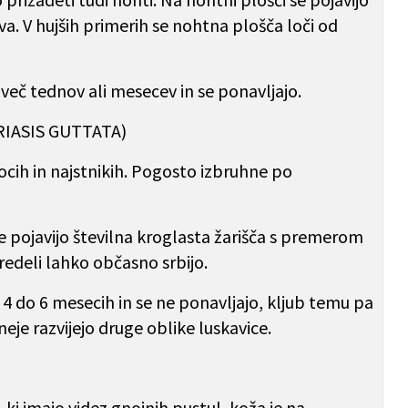
a. V hujših primerih se nohtna plošča loči od
o več tednov ali mesecev in se ponavljajo.
RIASIS GUTTATA)
rocih in najstnikih. Pogosto izbruhne po
e pojavijo številna kroglasta žarišča s premerom
redeli lahko občasno srbijo.
4 do 6 mesecih in se ne ponavljajo, kljub temu pa
neje razvijejo druge oblike luskavice.
, ki imajo videz gnojnih pustul, koža je na