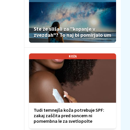
Ste že slišali za "kopanje v
zvezdah"? To naj bi pomirjalo um
KOŽA
Tudi temnejša koža potrebuje SPF:
zakaj zaščita pred soncem ni
pomembna le za svetlopolte