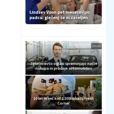
Lindsey Vonn pet mesecev po
padcu: gleženj še ni zaceljen
OGLAS
Spletni avto oglasi spreminjajo način
nakupa in prodaje avtomobilov
10 let in več kot 1.300 lokacij Fresh
Corner