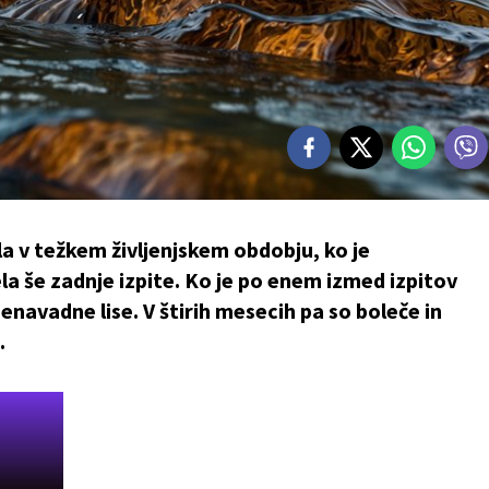
la v težkem življenjskem obdobju, ko je
ela še zadnje izpite. Ko je po enem izmed izpitov
enavadne lise. V štirih mesecih pa so boleče in
.