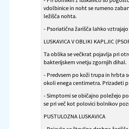
vdolbinice in noht se rumeno zabarv
ležišča nohta.
- Psoriatična žarišča lahko vztrajaj
LUSKAVICA V OBLIKI KAPLJIC (PSO
Ta oblika se večkrat pojavlja pri ot
bakterijskem vnetju zgornjih dihal.
- Predvsem po koži trupa in hrbta s
okoli enega centimetra. Prizadeti p
- Simptomi se običajno poležejo po 
se pri več kot polovici bolnikov poz
PUSTULOZNA LUSKAVICA
- Pojavijo se številna drobna žarišča