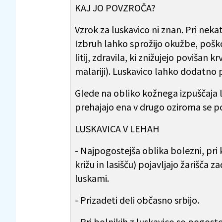
KAJ JO POVZROČA?
Vzrok za luskavico ni znan. Pri neka
Izbruh lahko sprožijo okužbe, poškod
litij, zdravila, ki znižujejo povišan k
malariji). Luskavico lahko dodatno 
Glede na obliko kožnega izpuščaja lo
prehajajo ena v drugo oziroma se poj
LUSKAVICA V LEHAH
- Najpogostejša oblika bolezni, pri 
križu in lasišču) pojavljajo žarišča
luskami.
- Prizadeti deli občasno srbijo.
- Pri bolnikih z luskavico so pogosto