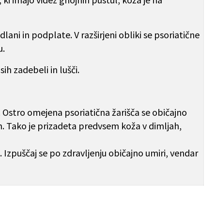
ni in podplate. V razširjeni obliki se psoriatične
u.
ih zadebeli in lušči.
h. Ostro omejena psoriatična žarišča se običajno
ah. Tako je prizadeta predvsem koža v dimljah,
 Izpuščaj se po zdravljenju običajno umiri, vendar