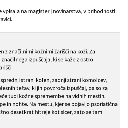
 je vpisala na magisterij novinarstva, v prihodnosti
avici.
 z značilnimi kožnimi žarišči na koži. Za
 značilnega izpuščaja, ki se kaže z ostro
rišči.
sprednji strani kolen, zadnji strani komolcev,
elesnih težav, ki jih povzroča izpuščaj, pa so za
če tudi kožne spremembe na vidnih mestih.
e in nohte. Na mestu, kjer se pojavijo psoriatična
ižno desetkrat hitreje kot sicer, zato se tam