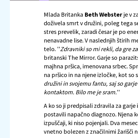
Mlada Britanka
Beth Webster
je v z
doživela smrt v družini, poleg tega se
stres prevelik, zaradi česar je po en
nenavadne lise. V naslednjih štirih m
telo. ''
Zdravniki so mi rekli, da gre za 
britanski The Mirror. Garje so parazi
majhna pršica, imenovana srbec. Sp
na pršico in na njene izločke, kot so sl
družini in svojemu fantu, saj so garje
kontaktom. Bilo me je sram.
''
A ko so ji predpisali zdravila za garje
postavili napačno diagnozo. Njena ko
izpuščaji, ki niso pojenjali. Dva mesec
vnetno bolezen z značilnimi žarišči na 