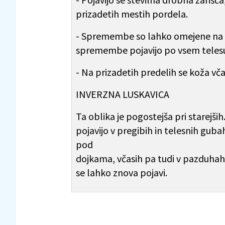
prizadetih mestih pordela.
- Spremembe so lahko omejene na dla
spremembe pojavijo po vsem teles
- Na prizadetih predelih se koža včas
INVERZNA LUSKAVICA
Ta oblika je pogostejša pri starejši
pojavijo v pregibih in telesnih gub
pod
dojkama, včasih pa tudi v pazduhah.
se lahko znova pojavi.