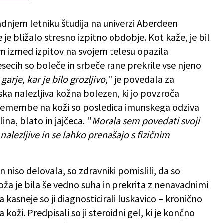
adnjem letniku študija na univerzi Aberdeen
 je bližalo stresno izpitno obdobje. Kot kaže, je bil
em izmed izpitov na svojem telesu opazila
esecih so boleče in srbeče rane prekrile vse njeno
garje, kar je bilo grozljivo,
'' je povedala za
tska nalezljiva kožna bolezen, ki jo povzroča
remembe na koži so posledica imunskega odziva
ina, blato in jajčeca. ''
Morala sem povedati svoji
 nalezljive in se lahko prenašajo s fizičnim
 in niso delovala, so zdravniki pomislili, da so
ža je bila še vedno suha in prekrita z nenavadnimi
a kasneje so ji diagnosticirali luskavico – kronično
koži. Predpisali so ji steroidni gel, ki je končno