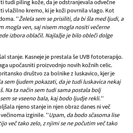
i tudi piling kože, da je odstranjevala odvečne
i vlažilno kremo, ki je koži povrnila vlago. Kot
doma. ''
Želela sem se prisiliti, da bi šla med ljudi, a
isem mogla ven, saj nisem mogla nositi večerne
de izbora oblačil. Najlažje je bilo obleči dolge
jšal stanje. Kasneje je prestala še UVB fototerapijo.
ga upočasniti proizvodnjo novih kožnih celic.
 britansko društvo za bolnike z luskavico, kjer je
la sem ljudem pokazati, da je tudi luskavica nekaj
š. Na ta način sem tudi sama postala bolj
em se vseeno bala, kaj bodo ljudje rekli.
''
jšala njeno stanje in njen obraz danes ni več
 večinoma izginile. ''
Upam, da bodo sčasoma lise
jo več tako zelo, z njimi se ne počutim več tako