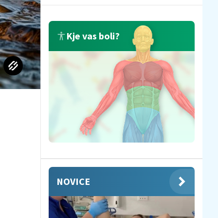
Kje vas boli?
NOVICE