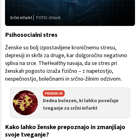
Srčni infarkt
FOTO: iStock
Psihosocialni stres
Ženske so bolj izpostavljene kroničnemu stresu,
depresiji in skrbi za druge, kar dolgoročno negativno
vpliva na srce. TheHealthy navaja, da se stres pri
ženskah pogosto izraža fizično – z napetostjo,
nespečnostjo, bolečinami in srčno-žilnim odzivom.
PREBERI ŠE
Dedna bolezen, ki lahko povečuje
tveganje za srčni infarkt
Kako lahko ženske prepoznajo in zmanjšajo
svoje tveganje?