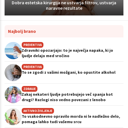
Dobra estetska kirurgija ne ustvarja filtrov, ustvarja
naravne rezultate
Najbolj brano
PREVENTIVA
Zdravniki opozarjajo: to je največja napaka, ki jo
ljudje delajo med vročino
PREVENTIVA
To se zgodi z vašimi možgani, ko opustite alkohol
ZDRAVJE
Zakaj nekateri ljudje potrebujejo več spanja kot
drugi? Razlogi niso vedno povezani z lenobo
AKTIVNO ŽIVLJENJE
To vsakodnevno opravilo morda ni le nadležno delo,
pomaga lahko tudi vašemu srcu