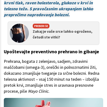
krvni tlak, raven holesterola, glukoze v krvi in
telesno težo. S pravočasnim ukrepanjem lahko
preprečimo napredovanje bolezni.
PREBERI ŠE
Zakaj je vaše srce lahko ogroženo,
četudi ste vitki?
Upoštevajte preventivno prehrano in gibanje
Prehrana, bogata z zelenjavo, sadjem, zdravimi
maščobami (omega-3), oreščki in polnozrnatimi žiti,
dokazano zmanjšuje tveganje za srčne bolezni. Redna
telesna aktivnost – vsaj 150 minut na teden – izboljša
pretok krvi, zmanjšuje stres in uravnava presnovne
procese, piše
Mayo Clinic.