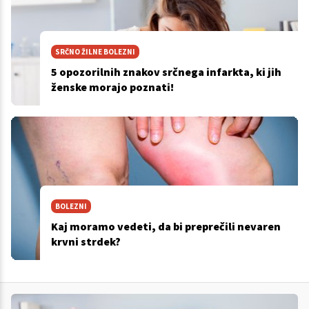
SRČNO ŽILNE BOLEZNI
5 opozorilnih znakov srčnega infarkta, ki jih
ženske morajo poznati!
BOLEZNI
Kaj moramo vedeti, da bi preprečili nevaren
krvni strdek?