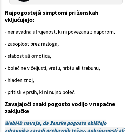
Najpogostejši simptomi pri ženskah
vključujejo:
- nenavadna utrujenost, ki ni povezana z naporom,
- zasoplost brez razloga,
- slabost ali omotica,
- bolečine v čeljusti, vratu, hrbtu ali trebuhu,
- hladen znoj,
- pritisk v prsih, ki ni nujno boleč.
Zavajajoči znaki pogosto vodijo v napačne
zaključke
WebMD navaja, da ženske pogosto obiščejo
zdravnika zaradi prebavnih težav, anksioznosti ali