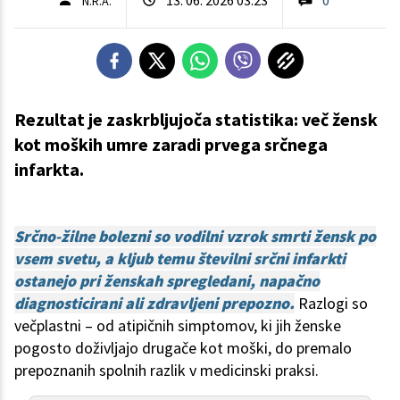
N.R.A.
Rezultat je zaskrbljujoča statistika: več žensk
kot moških umre zaradi prvega srčnega
infarkta.
Srčno-žilne bolezni so vodilni vzrok smrti žensk po
vsem svetu, a kljub temu številni srčni infarkti
ostanejo pri ženskah spregledani, napačno
diagnosticirani ali zdravljeni prepozno.
Razlogi so
večplastni – od atipičnih simptomov, ki jih ženske
pogosto doživljajo drugače kot moški, do premalo
prepoznanih spolnih razlik v medicinski praksi.