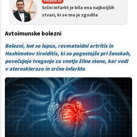
PREBERI ŠE
Srčni infarkt je bila ena najboljših
stvari, ki se mu je zgodila
Avtoimunske bolezni
Bolezni, kot so lupus, revmatoidni artritis in
Hashimotov tiroiditis, ki so pogostejše pri ženskah,
povečujejo tveganje za vnetje žilne stene, kar vodi
v aterosklerozo in srčne infarkte
.