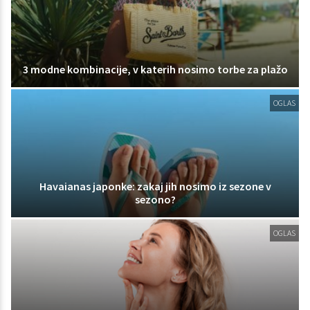
3 modne kombinacije, v katerih nosimo torbe za plažo
OGLAS
Havaianas japonke: zakaj jih nosimo iz sezone v
sezono?
OGLAS