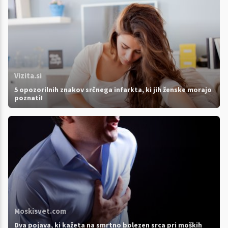
Vizita.si
5 opozorilnih znakov srčnega infarkta, ki jih ženske morajo
poznati!
Moskisvet.com
Dva pojava, ki kažeta na smrtno bolezen srca pri moških