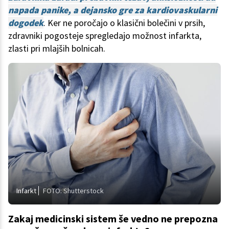
napada panike, a dejansko gre za kardiovaskularni
dogodek
. Ker ne poročajo o klasični bolečini v prsih,
zdravniki pogosteje spregledajo možnost infarkta,
zlasti pri mlajših bolnicah.
Infarkt
FOTO: Shutterstock
Zakaj medicinski sistem še vedno ne prepozna