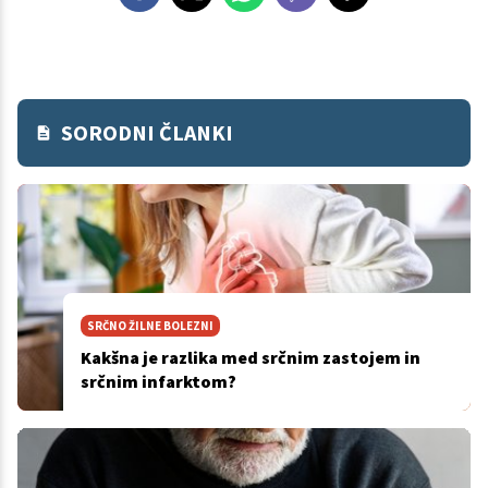
SORODNI ČLANKI
SRČNO ŽILNE BOLEZNI
Kakšna je razlika med srčnim zastojem in
srčnim infarktom?