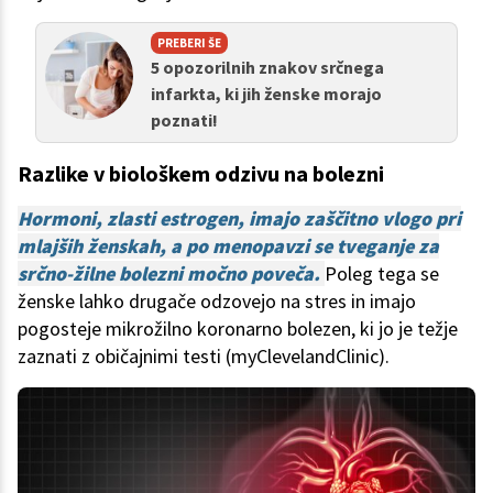
PREBERI ŠE
5 opozorilnih znakov srčnega
infarkta, ki jih ženske morajo
poznati!
Razlike v biološkem odzivu na bolezni
Hormoni, zlasti estrogen, imajo zaščitno vlogo pri
mlajših ženskah, a po menopavzi se tveganje za
srčno-žilne bolezni močno poveča.
Poleg tega se
ženske lahko drugače odzovejo na stres in imajo
pogosteje mikrožilno koronarno bolezen, ki jo je težje
zaznati z običajnimi testi (myClevelandClinic).