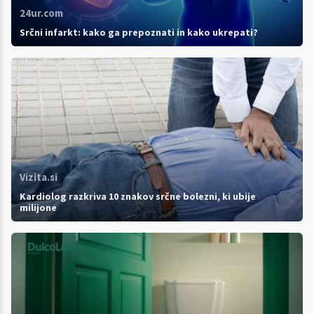
24ur.com
Srčni infarkt: kako ga prepoznati in kako ukrepati?
Vizita.si
Kardiolog razkriva 10 znakov srčne bolezni, ki ubije
milijone