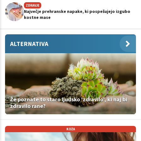
ZDRAVJE
Največje prehranske napake, ki pospešujejo izgubo
kostne mase
ALTERNATIVA
Že poznate to staro ljudsko 'zdravilo', ki naj bi
zdravilo rane?
KOŽA