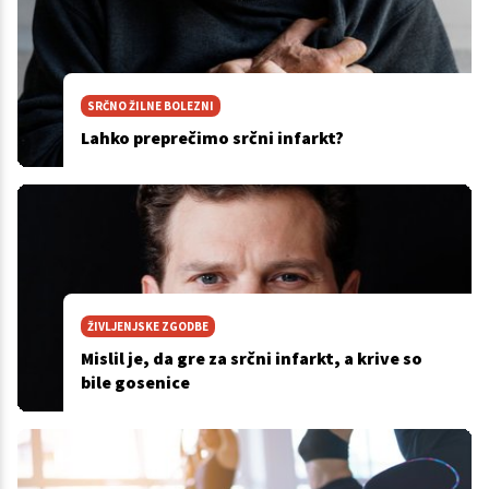
SRČNO ŽILNE BOLEZNI
Lahko preprečimo srčni infarkt?
ŽIVLJENJSKE ZGODBE
Mislil je, da gre za srčni infarkt, a krive so
bile gosenice