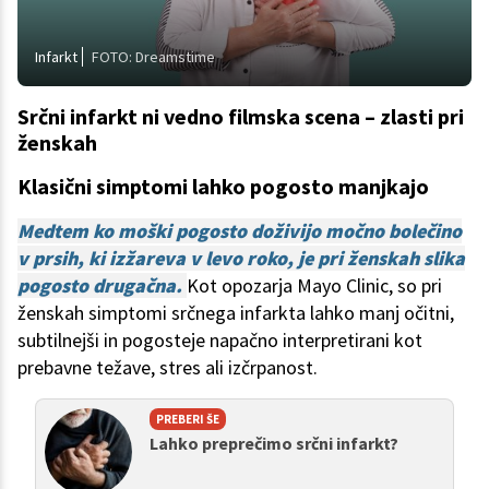
Infarkt
FOTO: Dreamstime
Srčni infarkt ni vedno filmska scena – zlasti pri
ženskah
Klasični simptomi lahko pogosto manjkajo
Medtem ko moški pogosto doživijo močno bolečino
v prsih, ki izžareva v levo roko, je pri ženskah slika
pogosto drugačna.
Kot opozarja Mayo Clinic, so pri
ženskah simptomi srčnega infarkta lahko manj očitni,
subtilnejši in pogosteje napačno interpretirani kot
prebavne težave, stres ali izčrpanost.
PREBERI ŠE
Lahko preprečimo srčni infarkt?