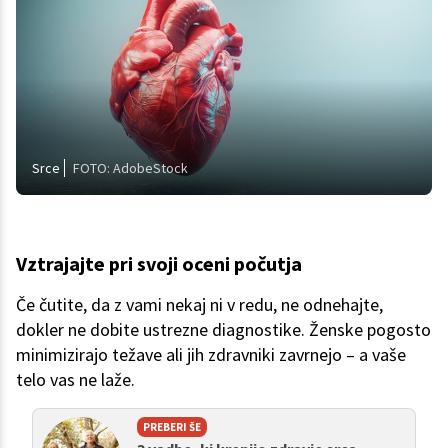
Srce
FOTO: AdobeStock
Vztrajajte pri svoji oceni počutja
Če čutite, da z vami nekaj ni v redu, ne odnehajte,
dokler ne dobite ustrezne diagnostike. Ženske pogosto
minimizirajo težave ali jih zdravniki zavrnejo – a vaše
telo vas ne laže.
PREBERI ŠE