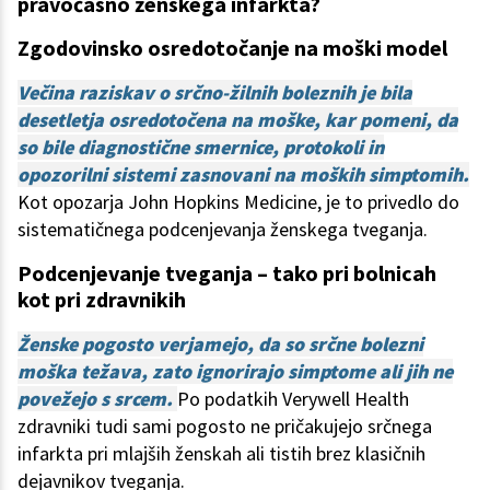
pravočasno ženskega infarkta?
Zgodovinsko osredotočanje na moški model
Večina raziskav o srčno-žilnih boleznih je bila
desetletja osredotočena na moške, kar pomeni, da
so bile diagnostične smernice, protokoli in
opozorilni sistemi zasnovani na moških simptomih.
Kot opozarja John Hopkins Medicine, je to privedlo do
sistematičnega podcenjevanja ženskega tveganja.
Podcenjevanje tveganja – tako pri bolnicah
kot pri zdravnikih
Ženske pogosto verjamejo, da so srčne bolezni
moška težava, zato ignorirajo simptome ali jih ne
povežejo s srcem.
Po podatkih Verywell Health
zdravniki tudi sami pogosto ne pričakujejo srčnega
infarkta pri mlajših ženskah ali tistih brez klasičnih
dejavnikov tveganja.