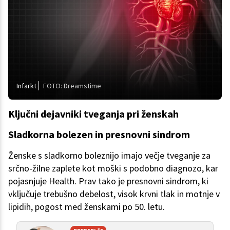
Infarkt
FOTO: Dreamstime
Ključni dejavniki tveganja pri ženskah
Sladkorna bolezen in presnovni sindrom
Ženske s sladkorno boleznijo imajo večje tveganje za
srčno-žilne zaplete kot moški s podobno diagnozo, kar
pojasnjuje Health. Prav tako je presnovni sindrom, ki
vključuje trebušno debelost, visok krvni tlak in motnje v
lipidih, pogost med ženskami po 50. letu.