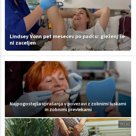
Lindsey Vonn pet mesecev po padcu: gleženj še
ni zaceljen
Najpogostejša vprašanja v povezavi z zobnimi luskami
in zobnimi prevlekami
OGLAS