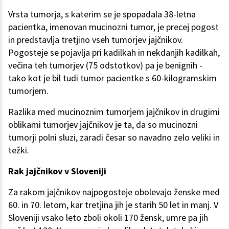
Vrsta tumorja, s katerim se je spopadala 38-letna
pacientka, imenovan mucinozni tumor, je precej pogost
in predstavlja tretjino vseh tumorjev jajčnikov.
Pogosteje se pojavlja pri kadilkah in nekdanjih kadilkah,
večina teh tumorjev (75 odstotkov) pa je benignih -
tako kot je bil tudi tumor pacientke s 60-kilogramskim
tumorjem.
Razlika med mucinoznim tumorjem jajčnikov in drugimi
oblikami tumorjev jajčnikov je ta, da so mucinozni
tumorji polni sluzi, zaradi česar so navadno zelo veliki in
težki.
Rak jajčnikov v Sloveniji
Za rakom jajčnikov najpogosteje obolevajo ženske med
60. in 70. letom, kar tretjina jih je starih 50 let in manj. V
Sloveniji vsako leto zboli okoli 170 žensk, umre pa jih