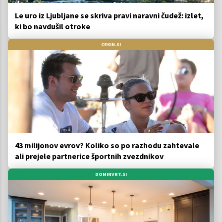
Le uro iz Ljubljane se skriva pravi naravni čudež: izlet,
ki bo navdušil otroke
CEKIN.SI
43 milijonov evrov? Koliko so po razhodu zahtevale
ali prejele partnerice športnih zvezdnikov
DOMINVRT.SI