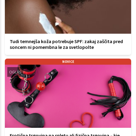
Tudi temnejša koža potrebuje SPF: zakaj zaščita pred
soncem ni pomembna le za svetlopolte
NOVICE
OGLAS
Erotična trgovina na spletu ali fizična trgovina – kje