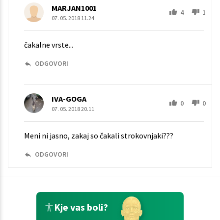
MARJAN1001
4
1
07. 05. 2018 11.24
čakalne vrste...
ODGOVORI
IVA-GOGA
0
0
07. 05. 2018 20.11
Meni ni jasno, zakaj so čakali strokovnjaki???
ODGOVORI
Kje vas boli?