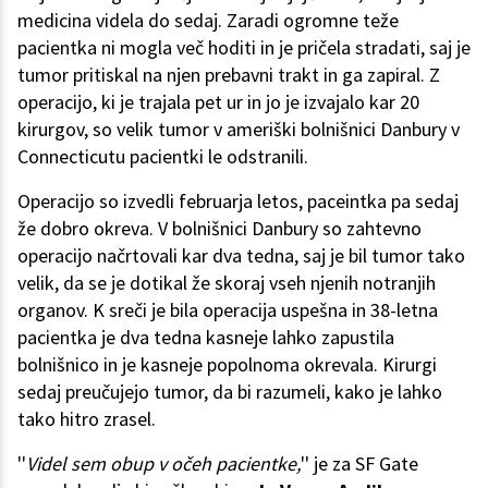
medicina videla do sedaj. Zaradi ogromne teže
pacientka ni mogla več hoditi in je pričela stradati, saj je
tumor pritiskal na njen prebavni trakt in ga zapiral. Z
operacijo, ki je trajala pet ur in jo je izvajalo kar 20
kirurgov, so velik tumor v ameriški bolnišnici Danbury v
Connecticutu pacientki le odstranili.
Operacijo so izvedli februarja letos, paceintka pa sedaj
že dobro okreva. V bolnišnici Danbury so zahtevno
operacijo načrtovali kar dva tedna, saj je bil tumor tako
velik, da se je dotikal že skoraj vseh njenih notranjih
organov. K sreči je bila operacija uspešna in 38-letna
pacientka je dva tedna kasneje lahko zapustila
bolnišnico in je kasneje popolnoma okrevala. Kirurgi
sedaj preučujejo tumor, da bi razumeli, kako je lahko
tako hitro zrasel.
''
Videl sem obup v očeh pacientke,
'' je za SF Gate