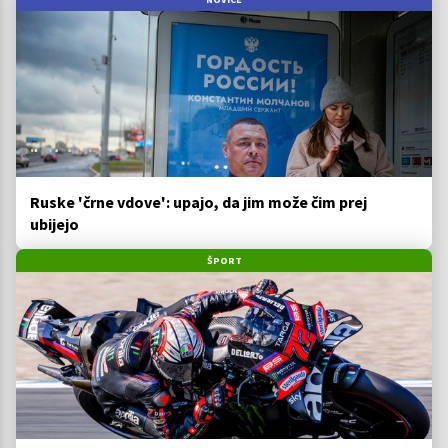
Ruske 'črne vdove': upajo, da jim može čim prej
ubijejo
ŠPORT