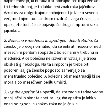
napihnenostjo, ki ni taka kot običajno ter traja več kot
tri tedne skupaj, je to lahko prvi znak raka jajčnikov.
Vzrokov za dolgotrajno napihnjenost je lahko seveda
več, med njimi tudi sindrom razdražljivega črevesja, a
opazujete tudi, če se pojavijo še drugi simptomi raka
jajčnikov.
2. Bolečina v medenici in spodnjem delu trebuha:
Za
žensko je precej normalno, da se enkrat mesečno med
mesečnim perilom spopade z bolečinami v trebuhu in
medenici. A če bolečina ne izzveni in vztraja, je treba
obiskati ginekologa. Na ta simptom je treba biti
pozoren, saj ga ženske pogosto zamenjajo za
menstrualno bolečino. A bolečina ob menstruaciji bi se
morala po mesečnem perilu umiriti.
3. Izguba apetita:
Ste opazili, da ste zadnje tedne vedno
manj lačni in nimate apetita. Izguba apetita je lahko
eden od zgodnjih znakov raka na jajčnikih.