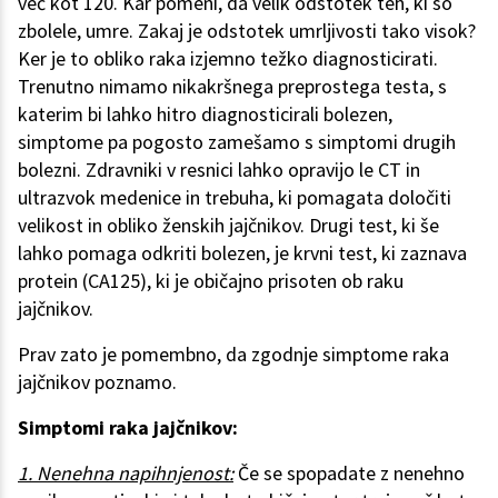
več kot 120. Kar pomeni, da velik odstotek teh, ki so
zbolele, umre. Zakaj je odstotek umrljivosti tako visok?
Ker je to obliko raka izjemno težko diagnosticirati.
Trenutno nimamo nikakršnega preprostega testa, s
katerim bi lahko hitro diagnosticirali bolezen,
simptome pa pogosto zamešamo s simptomi drugih
bolezni. Zdravniki v resnici lahko opravijo le CT in
ultrazvok medenice in trebuha, ki pomagata določiti
velikost in obliko ženskih jajčnikov. Drugi test, ki še
lahko pomaga odkriti bolezen, je krvni test, ki zaznava
protein (CA125), ki je običajno prisoten ob raku
jajčnikov.
Prav zato je pomembno, da zgodnje simptome raka
jajčnikov poznamo.
Simptomi raka jajčnikov:
1. Nenehna napihnjenost:
Če se spopadate z nenehno