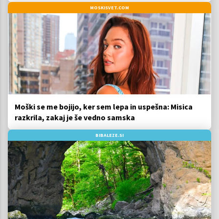
MOSKISVET.COM
Moški se me bojijo, ker sem lepa in uspešna: Misica
razkrila, zakaj je še vedno samska
BIBALEZE.SI