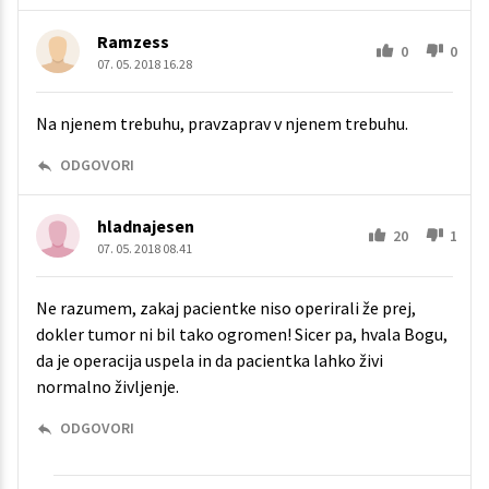
Ramzess
0
0
07. 05. 2018 16.28
Na njenem trebuhu, pravzaprav v njenem trebuhu.
ODGOVORI
hladnajesen
20
1
07. 05. 2018 08.41
Ne razumem, zakaj pacientke niso operirali že prej,
dokler tumor ni bil tako ogromen! Sicer pa, hvala Bogu,
da je operacija uspela in da pacientka lahko živi
normalno življenje.
ODGOVORI