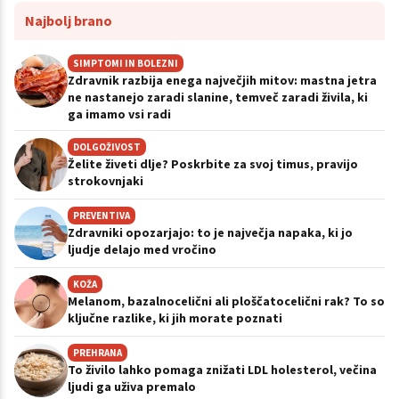
Najbolj brano
SIMPTOMI IN BOLEZNI
Zdravnik razbija enega največjih mitov: mastna jetra
ne nastanejo zaradi slanine, temveč zaradi živila, ki
ga imamo vsi radi
DOLGOŽIVOST
Želite živeti dlje? Poskrbite za svoj timus, pravijo
strokovnjaki
PREVENTIVA
Zdravniki opozarjajo: to je največja napaka, ki jo
ljudje delajo med vročino
KOŽA
Melanom, bazalnocelični ali ploščatocelični rak? To so
ključne razlike, ki jih morate poznati
PREHRANA
To živilo lahko pomaga znižati LDL holesterol, večina
ljudi ga uživa premalo