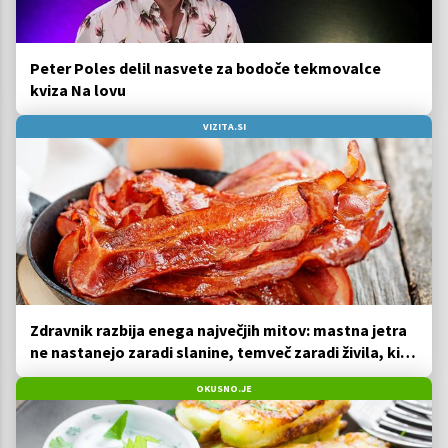
Peter Poles delil nasvete za bodoče tekmovalce
kviza Na lovu
VIZITA.SI
Zdravnik razbija enega največjih mitov: mastna jetra
ne nastanejo zaradi slanine, temveč zaradi živila, ki
ga imamo vsi radi
OKUSNO.JE