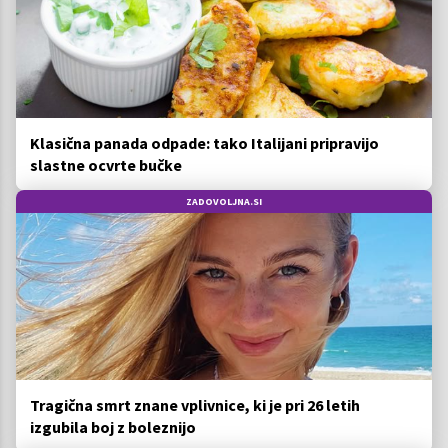
Klasična panada odpade: tako Italijani pripravijo
slastne ocvrte bučke
ZADOVOLJNA.SI
Tragična smrt znane vplivnice, ki je pri 26 letih
izgubila boj z boleznijo