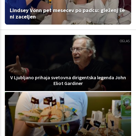
Lindsey Vonn pet mesecev po padcu: gleženj še
ni zaceljen
OGLAS
V Ljubljano prihaja svetovna dirigentska legenda John
Eliot Gardiner