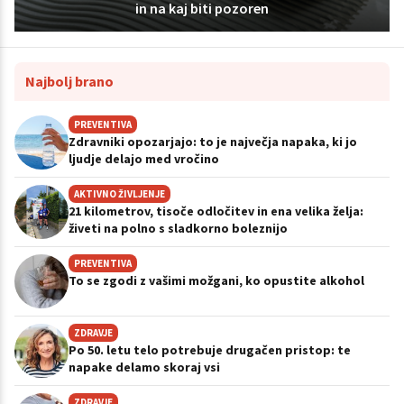
in na kaj biti pozoren
Najbolj brano
PREVENTIVA
Zdravniki opozarjajo: to je največja napaka, ki jo
ljudje delajo med vročino
AKTIVNO ŽIVLJENJE
21 kilometrov, tisoče odločitev in ena velika želja:
živeti na polno s sladkorno boleznijo
PREVENTIVA
To se zgodi z vašimi možgani, ko opustite alkohol
ZDRAVJE
Po 50. letu telo potrebuje drugačen pristop: te
napake delamo skoraj vsi
ZDRAVJE