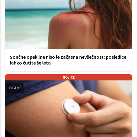
Sončne opekline niso le začasna nevšečnost: posledice
lahko čutite še leta
NOVICE
OGLAS