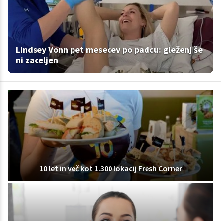
Lindsey Vonn pet mesecev po padcu: gleženj še
ni zaceljen
10 let in več kot 1.300 lokacij Fresh Corner