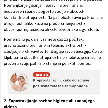
Pomanjkanje gibanja, nepravilna prehrana ali
neustrezen spanec pogosto vodijo v občutek
konstantne utrujenosti. Na psihološki ravni pa kronična
utrujenost lahko kaže na preobremenjenost z
obveznostmi, tesnobo ali celo prve znake izgorelosti.
Pomembno je, da si vzamete čas za počitek,
uravnoteženo prehrano in telesno aktivnost, ki
izboljšuje prekrvavitev ter dviguje raven energije. Če se
kljub temu občutka utrujenosti ne znebite, je smiselno
preveriti svoje psihično stanje in poiskati pomoč.
PREBERI ŠE
Preprosti načini, kako do zdrave
pozitivne telesne samopodobe
2.
Zapostavljanje osebne higiene ali zunanjega
videza