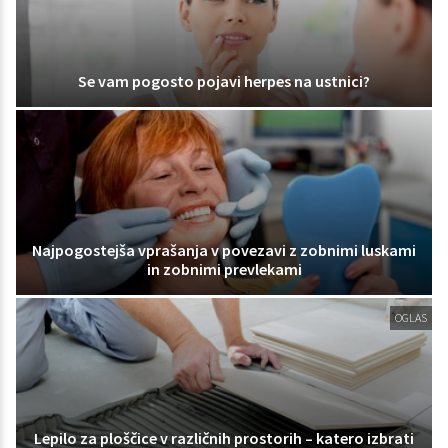
Se vam pogosto pojavi herpes na ustnici?
Najpogostejša vprašanja v povezavi z zobnimi luskami
in zobnimi prevlekami
OGLAS
Lepilo za ploščice v različnih prostorih – katero izbrati