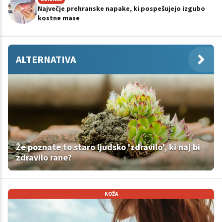
Največje prehranske napake, ki pospešujejo izgubo
kostne mase
ALTERNATIVA
Že poznate to staro ljudsko 'zdravilo', ki naj bi
zdravilo rane?
KOŽA