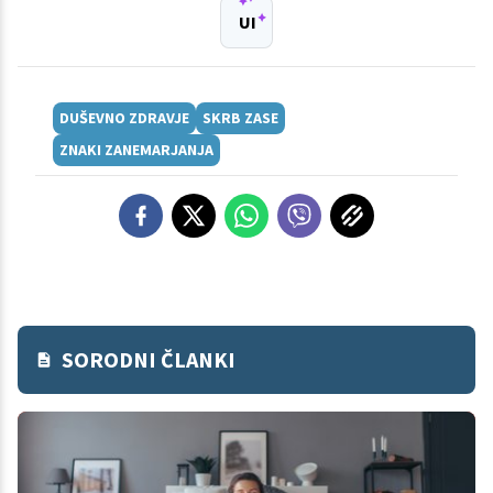
UI
DUŠEVNO ZDRAVJE
SKRB ZASE
ZNAKI ZANEMARJANJA
SORODNI ČLANKI