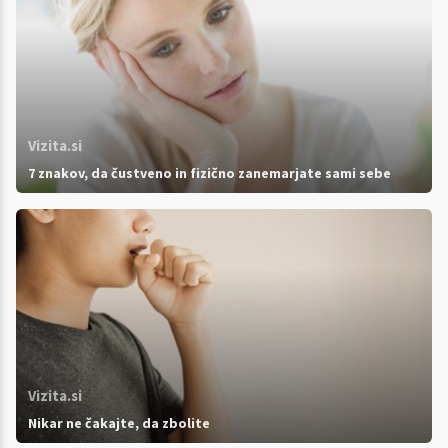
Vizita.si
7 znakov, da čustveno in fizično zanemarjate sami sebe
Vizita.si
Nikar ne čakajte, da zbolite