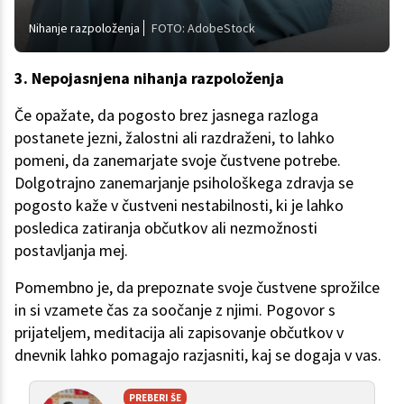
Nihanje razpoloženja
FOTO: AdobeStock
3. Nepojasnjena nihanja razpoloženja
Če opažate, da pogosto brez jasnega razloga
postanete jezni, žalostni ali razdraženi, to lahko
pomeni, da zanemarjate svoje čustvene potrebe.
Dolgotrajno zanemarjanje psihološkega zdravja se
pogosto kaže v čustveni nestabilnosti, ki je lahko
posledica zatiranja občutkov ali nezmožnosti
postavljanja mej.
Pomembno je, da prepoznate svoje čustvene sprožilce
in si vzamete čas za soočanje z njimi. Pogovor s
prijateljem, meditacija ali zapisovanje občutkov v
dnevnik lahko pomagajo razjasniti, kaj se dogaja v vas.
PREBERI ŠE