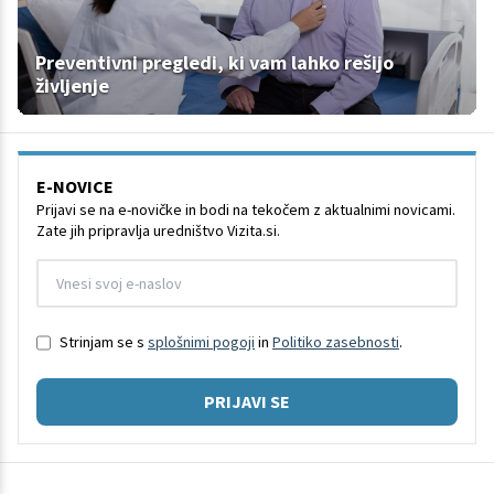
Preventivni pregledi, ki vam lahko rešijo
življenje
E-NOVICE
Prijavi se na e-novičke in bodi na tekočem z aktualnimi novicami.
Zate jih pripravlja uredništvo Vizita.si.
Strinjam se s
splošnimi pogoji
in
Politiko zasebnosti
.
PRIJAVI SE