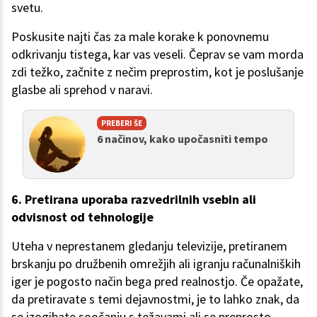
svetu.
Poskusite najti čas za male korake k ponovnemu
odkrivanju tistega, kar vas veseli. Čeprav se vam morda
zdi težko, začnite z nečim preprostim, kot je poslušanje
glasbe ali sprehod v naravi.
PREBERI ŠE
6 načinov, kako upočasniti tempo
6. Pretirana uporaba razvedrilnih vsebin ali
odvisnost od tehnologije
Uteha v neprestanem gledanju televizije, pretiranem
brskanju po družbenih omrežjih ali igranju računalniških
iger je pogosto način bega pred realnostjo. Če opažate,
da pretiravate s temi dejavnostmi, je to lahko znak, da
se izogibate soočanju s težavami ali se preprosto