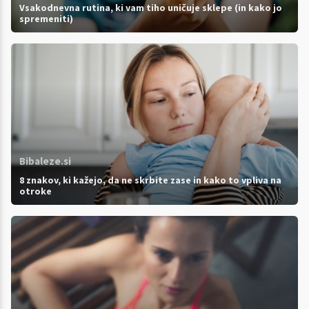
Vsakodnevna rutina, ki vam tiho uničuje sklepe (in kako jo
spremeniti)
Bibaleze.si
8 znakov, ki kažejo, da ne skrbite zase in kako to vpliva na
otroke