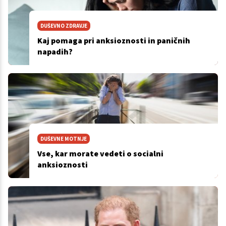
DUŠEVNO ZDRAVJE
Kaj pomaga pri anksioznosti in paničnih
napadih?
DUŠEVNE MOTNJE
Vse, kar morate vedeti o socialni
anksioznosti