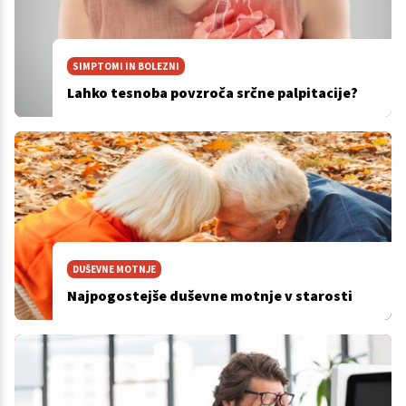
SIMPTOMI IN BOLEZNI
Lahko tesnoba povzroča srčne palpitacije?
DUŠEVNE MOTNJE
Najpogostejše duševne motnje v starosti