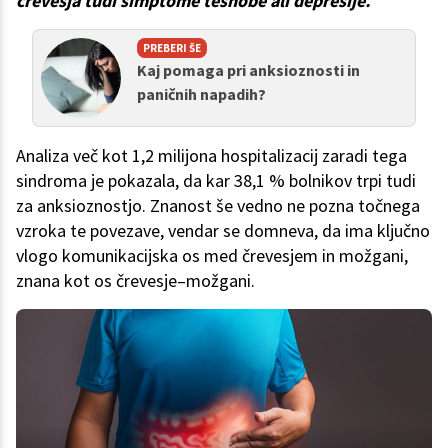
črevesja tudi simptome tesnobe ali depresije.
PREBERI ŠE
Kaj pomaga pri anksioznosti in
paničnih napadih?
Analiza več kot 1,2 milijona hospitalizacij zaradi tega
sindroma je pokazala, da kar 38,1 % bolnikov trpi tudi
za anksioznostjo. Znanost še vedno ne pozna točnega
vzroka te povezave, vendar se domneva, da ima ključno
vlogo komunikacijska os med črevesjem in možgani,
znana kot os črevesje–možgani.