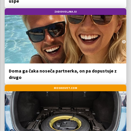
uspe
ZADOVOLJNA.SI
Doma ga čaka noseča partnerka, on pa dopustuje z
drugo
MOSKISVET.COM