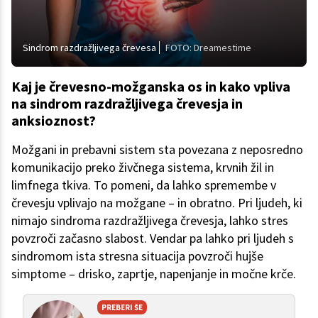
Sindrom razdražljivega črevesa
FOTO: Dreamestime
Kaj je črevesno-možganska os in kako vpliva
na sindrom razdražljivega črevesja in
anksioznost?
Možgani in prebavni sistem sta povezana z neposredno
komunikacijo preko živčnega sistema, krvnih žil in
limfnega tkiva. To pomeni, da lahko spremembe v
črevesju vplivajo na možgane – in obratno. Pri ljudeh, ki
nimajo sindroma razdražljivega črevesja, lahko stres
povzroči začasno slabost. Vendar pa lahko pri ljudeh s
sindromom ista stresna situacija povzroči hujše
simptome – drisko, zaprtje, napenjanje in močne krče.
PREBERI ŠE