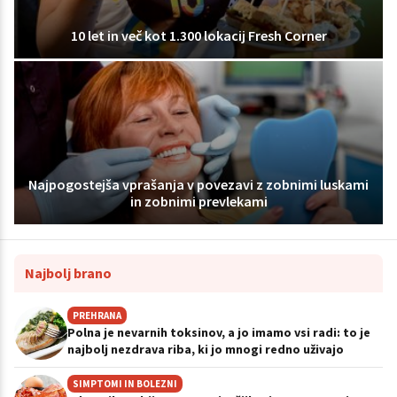
10 let in več kot 1.300 lokacij Fresh Corner
Najpogostejša vprašanja v povezavi z zobnimi luskami
in zobnimi prevlekami
Najbolj brano
PREHRANA
Polna je nevarnih toksinov, a jo imamo vsi radi: to je
najbolj nezdrava riba, ki jo mnogi redno uživajo
SIMPTOMI IN BOLEZNI