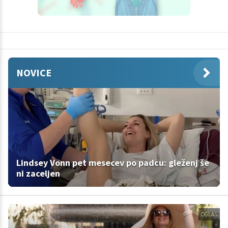
NOVICE
Lindsey Vonn pet mesecev po padcu: gleženj še
ni zaceljen
OGLAS