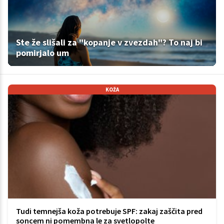
Ste že slišali za "kopanje v zvezdah"? To naj bi
pomirjalo um
KOŽA
Tudi temnejša koža potrebuje SPF: zakaj zaščita pred
soncem ni pomembna le za svetlopolte