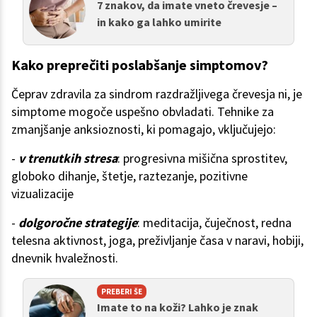
7 znakov, da imate vneto črevesje –
in kako ga lahko umirite
Kako preprečiti poslabšanje simptomov?
Čeprav zdravila za sindrom razdražljivega črevesja ni, je
simptome mogoče uspešno obvladati. Tehnike za
zmanjšanje anksioznosti, ki pomagajo, vključujejo:
-
v trenutkih stresa
: progresivna mišična sprostitev,
globoko dihanje, štetje, raztezanje, pozitivne
vizualizacije
-
dolgoročne strategije
: meditacija, čuječnost, redna
telesna aktivnost, joga, preživljanje časa v naravi, hobiji,
dnevnik hvaležnosti.
PREBERI ŠE
Imate to na koži? Lahko je znak