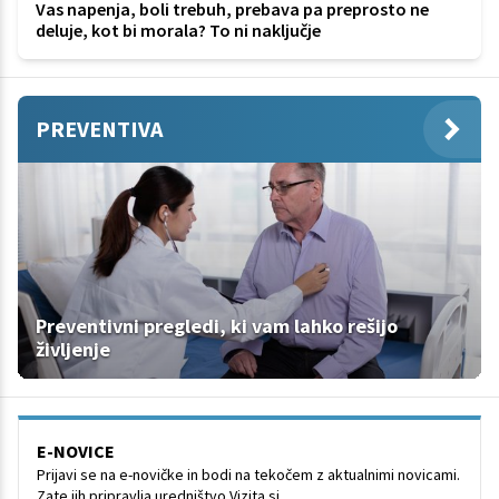
Vas napenja, boli trebuh, prebava pa preprosto ne
deluje, kot bi morala? To ni naključje
PREVENTIVA
Preventivni pregledi, ki vam lahko rešijo
življenje
E-NOVICE
Prijavi se na e-novičke in bodi na tekočem z aktualnimi novicami.
Zate jih pripravlja uredništvo Vizita.si.