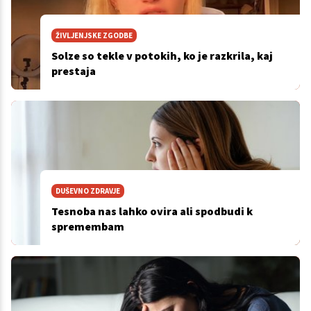
ŽIVLJENJSKE ZGODBE
Solze so tekle v potokih, ko je razkrila, kaj
prestaja
DUŠEVNO ZDRAVJE
Tesnoba nas lahko ovira ali spodbudi k
spremembam