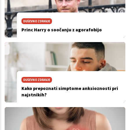
DUŠEVNO ZDRAVJE
Princ Harry o soočanju z agorafobijo
DUŠEVNO ZDRAVJE
Kako prepoznati simptome anksioznosti pri
najstnikih?