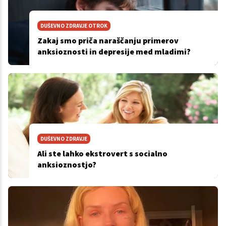
DUŠEVNO ZDRAVJE OTROK
Zakaj smo priča naraščanju primerov
anksioznosti in depresije med mladimi?
DUŠEVNO ZDRAVJE
Ali ste lahko ekstrovert s socialno
anksioznostjo?