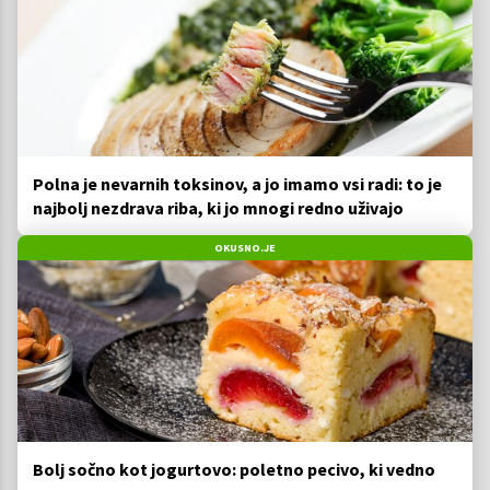
Polna je nevarnih toksinov, a jo imamo vsi radi: to je
najbolj nezdrava riba, ki jo mnogi redno uživajo
OKUSNO.JE
Bolj sočno kot jogurtovo: poletno pecivo, ki vedno