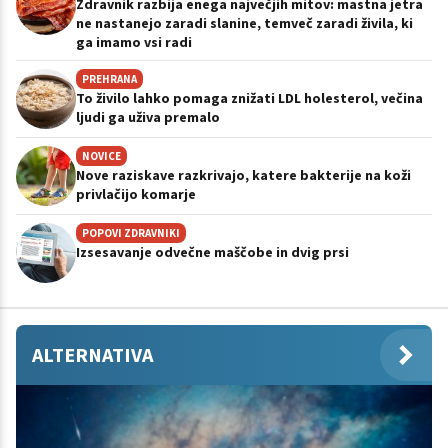
Zdravnik razbija enega največjih mitov: mastna jetra
ne nastanejo zaradi slanine, temveč zaradi živila, ki
ga imamo vsi radi
PREHRANA
To živilo lahko pomaga znižati LDL holesterol, večina
ljudi ga uživa premalo
NOVICE
Nove raziskave razkrivajo, katere bakterije na koži
privlačijo komarje
POPOVI ZDRAVNIKI
Izsesavanje odvečne maščobe in dvig prsi
ALTERNATIVA