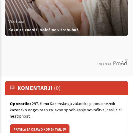
Vizita.si
Kako se znebiti bolečine v trebuhu?
Priporoča
KOMENTARJI
(0)
Opozorilo:
297. členu Kazenskega zakonika je posameznik
kazensko odgovoren za javno spodbujanje sovraštva, nasilja ali
nestrpnosti.
PRAVILA ZA OBJAVO KOMENTARJEV