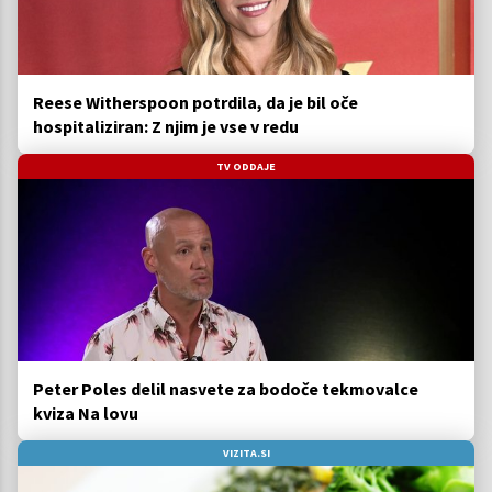
Reese Witherspoon potrdila, da je bil oče
hospitaliziran: Z njim je vse v redu
TV ODDAJE
Peter Poles delil nasvete za bodoče tekmovalce
kviza Na lovu
VIZITA.SI