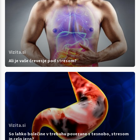
Vizita.si
Ali je vaše črevesje pod stresom?
Vizita.si
So lahko bolečine v trebuhu povezane s tesnobo, stresom
in celo jezo?