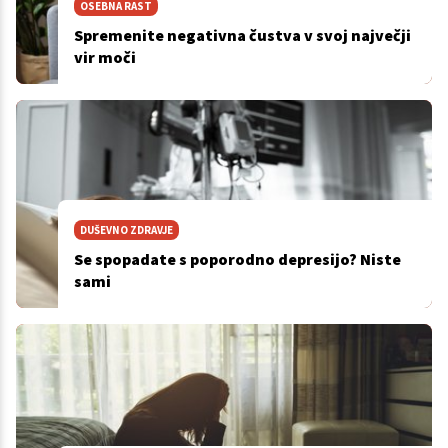
OSEBNA RAST
Spremenite negativna čustva v svoj največji
vir moči
DUŠEVNO ZDRAVJE
Se spopadate s poporodno depresijo? Niste
sami