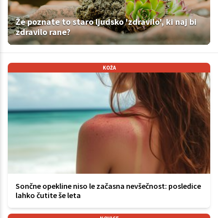
Že poznate to staro ljudsko 'zdravilo', ki naj bi
zdravilo rane?
KOŽA
Sončne opekline niso le začasna nevšečnost: posledice
lahko čutite še leta