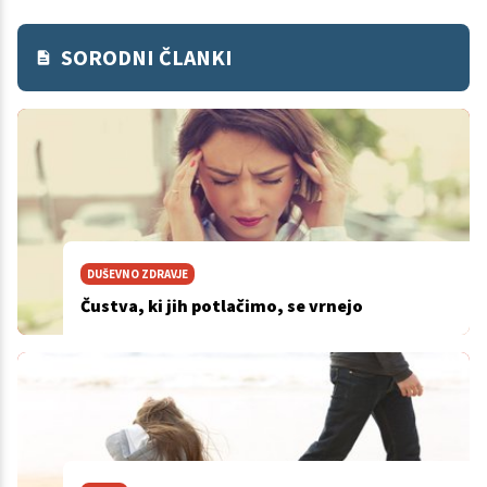
SORODNI ČLANKI
DUŠEVNO ZDRAVJE
Čustva, ki jih potlačimo, se vrnejo