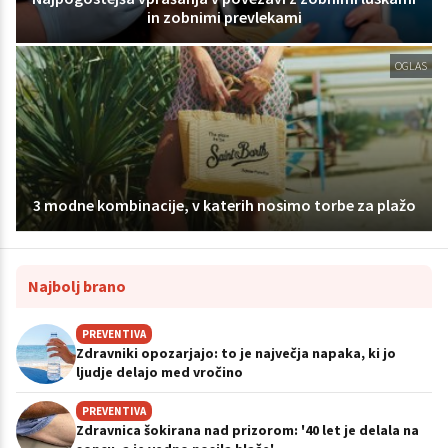
in zobnimi prevlekami
OGLAS
3 modne kombinacije, v katerih nosimo torbe za plažo
Najbolj brano
PREVENTIVA
Zdravniki opozarjajo: to je največja napaka, ki jo
ljudje delajo med vročino
PREVENTIVA
Zdravnica šokirana nad prizorom: '40 let je delala na