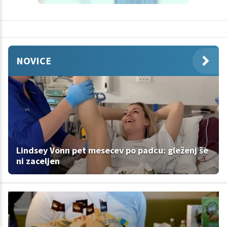
NOVICE
Lindsey Vonn pet mesecev po padcu: gleženj še
ni zaceljen