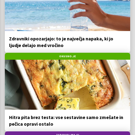
Zdravniki opozarjajo: to je največja napaka, ki jo
ljudje delajo med vročino
OKUSNO.JE
Hitra pita brez testa: vse sestavine samo zmešate in
pečica opravi ostalo
ZADOVOLJNA.SI