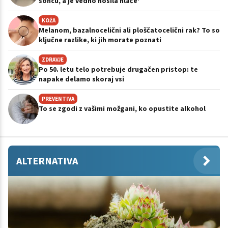
soncu, a je vedno nosila hlače'
KOŽA
Melanom, bazalnocelični ali ploščatocelični rak? To so
ključne razlike, ki jih morate poznati
ZDRAVJE
Po 50. letu telo potrebuje drugačen pristop: te
napake delamo skoraj vsi
PREVENTIVA
To se zgodi z vašimi možgani, ko opustite alkohol
ALTERNATIVA