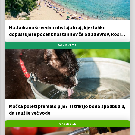
Na Jadranu še vedno obstaja kraj, kjer lahko
dopustujete poceni: nastanitev že od 10 evrov, kosilo
za pet evrov
DOMINVRT.SI
Mačka poleti premalo pije? Ti triki jo bodo spodbudili,
da zaužije več vode
OKUSNO.JE