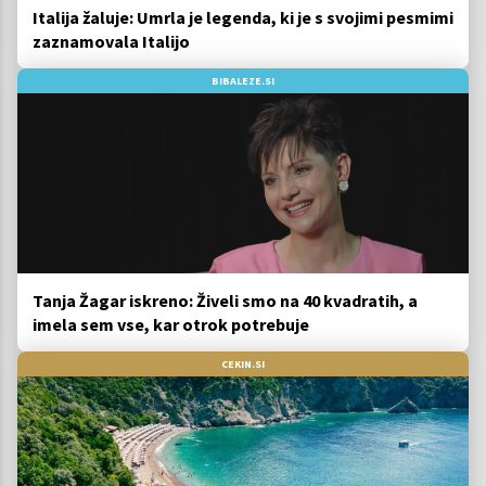
Italija žaluje: Umrla je legenda, ki je s svojimi pesmimi
zaznamovala Italijo
BIBALEZE.SI
Tanja Žagar iskreno: Živeli smo na 40 kvadratih, a
imela sem vse, kar otrok potrebuje
CEKIN.SI