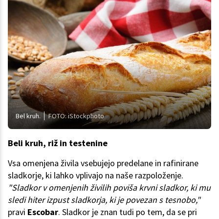
Bel kruh.
FOTO: iStockphoto
Beli kruh, riž in testenine
Vsa omenjena živila vsebujejo predelane in rafinirane
sladkorje, ki lahko vplivajo na naše razpoloženje.
"Sladkor v omenjenih živilih poviša krvni sladkor, ki mu
sledi hiter izpust sladkorja, ki je povezan s tesnobo,"
pravi
Escobar
. Sladkor je znan tudi po tem, da se pri