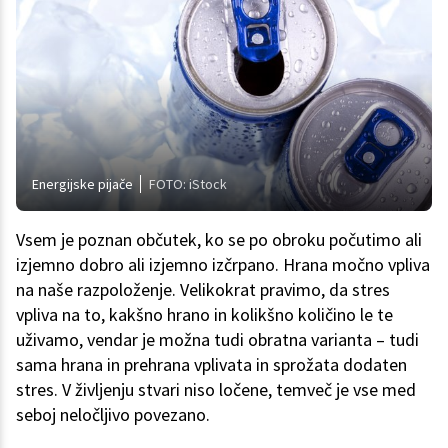
Energijske pijače
FOTO: iStock
Vsem je poznan občutek, ko se po obroku počutimo ali
izjemno dobro ali izjemno izčrpano. Hrana močno vpliva
na naše razpoloženje. Velikokrat pravimo, da stres
vpliva na to, kakšno hrano in kolikšno količino le te
uživamo, vendar je možna tudi obratna varianta – tudi
sama hrana in prehrana vplivata in sprožata dodaten
stres. V življenju stvari niso ločene, temveč je vse med
seboj neločljivo povezano.