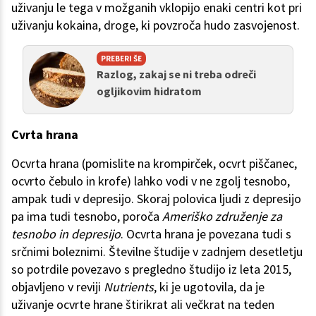
uživanju le tega v možganih vklopijo enaki centri kot pri
uživanju kokaina, droge, ki povzroča hudo zasvojenost.
PREBERI ŠE
Razlog, zakaj se ni treba odreči
ogljikovim hidratom
Cvrta hrana
Ocvrta hrana (pomislite na krompirček, ocvrt piščanec,
ocvrto čebulo in krofe) lahko vodi v ne zgolj tesnobo,
ampak tudi v depresijo. Skoraj polovica ljudi z depresijo
pa ima tudi tesnobo, poroča
Ameriško združenje za
tesnobo in depresijo
. Ocvrta hrana je povezana tudi s
srčnimi boleznimi. Številne študije v zadnjem desetletju
so potrdile povezavo s pregledno študijo iz leta 2015,
objavljeno v reviji
Nutrients
, ki je ugotovila, da je
uživanje ocvrte hrane štirikrat ali večkrat na teden