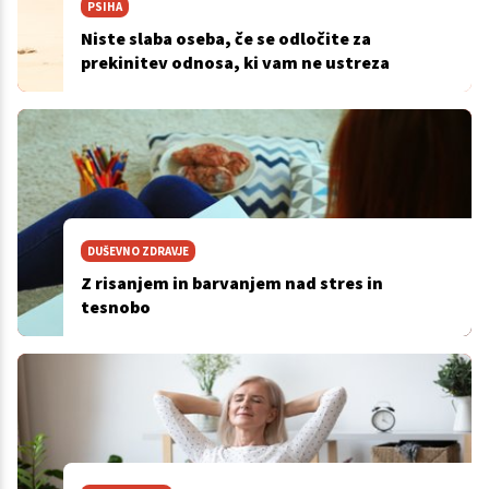
PSIHA
Niste slaba oseba, če se odločite za
prekinitev odnosa, ki vam ne ustreza
DUŠEVNO ZDRAVJE
Z risanjem in barvanjem nad stres in
tesnobo