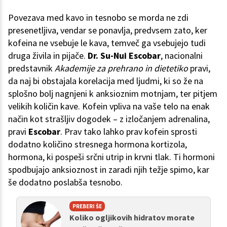
Povezava med kavo in tesnobo se morda ne zdi
presenetljiva, vendar se ponavlja, predvsem zato, ker
kofeina ne vsebuje le kava, temveč ga vsebujejo tudi
druga živila in pijače.
Dr. Su-Nui Escobar
, nacionalni
predstavnik
Akademije za prehrano in dietetiko
pravi,
da naj bi obstajala korelacija med ljudmi, ki so že na
splošno bolj nagnjeni k anksioznim motnjam, ter pitjem
velikih količin kave. Kofein vpliva na vaše telo na enak
način kot strašljiv dogodek – z izločanjem adrenalina,
pravi
Escobar
. Prav tako lahko prav kofein sprosti
dodatno količino stresnega hormona kortizola,
hormona, ki pospeši srčni utrip in krvni tlak. Ti hormoni
spodbujajo anksioznost in zaradi njih težje spimo, kar
še dodatno poslabša tesnobo.
PREBERI ŠE
Koliko ogljikovih hidratov morate