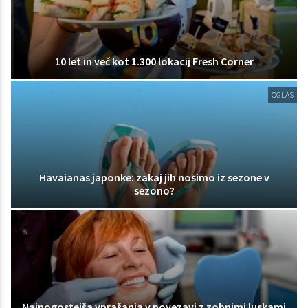
10 let in več kot 1.300 lokacij Fresh Corner
OGLAS
Havaianas japonke: zakaj jih nosimo iz sezone v
sezono?
Najpogostejša vprašanja v povezavi z zobnimi luskami