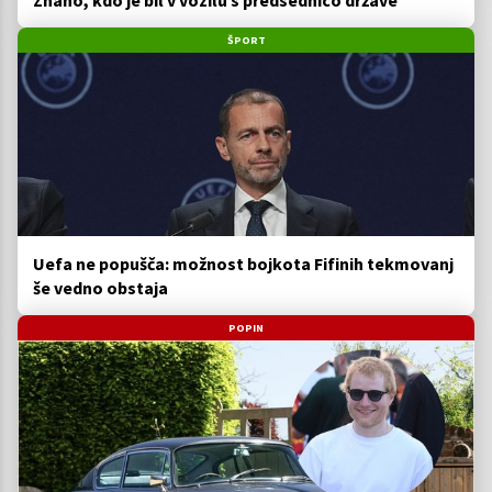
Znano, kdo je bil v vozilu s predsednico države
ŠPORT
Uefa ne popušča: možnost bojkota Fifinih tekmovanj
še vedno obstaja
POPIN