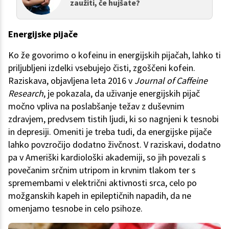
zaužiti, če hujšate?
Energijske pijače
Ko že govorimo o kofeinu in energijskih pijačah, lahko ti
priljubljeni izdelki vsebujejo čisti, zgoščeni kofein.
Raziskava, objavljena leta 2016 v
Journal of Caffeine
Research
, je pokazala, da uživanje energijskih pijač
močno vpliva na poslabšanje težav z duševnim
zdravjem, predvsem tistih ljudi, ki so nagnjeni k tesnobi
in depresiji. Omeniti je treba tudi, da energijske pijače
lahko povzročijo dodatno živčnost. V raziskavi, dodatno
pa v Ameriški kardiološki akademiji, so jih povezali s
povečanim srčnim utripom in krvnim tlakom ter s
spremembami v električni aktivnosti srca, celo po
možganskih kapeh in epileptičnih napadih, da ne
omenjamo tesnobe in celo psihoze.