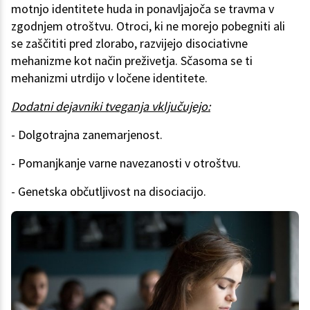
motnjo identitete huda in ponavljajoča se travma v
zgodnjem otroštvu. Otroci, ki ne morejo pobegniti ali
se zaščititi pred zlorabo, razvijejo disociativne
mehanizme kot način preživetja. Sčasoma se ti
mehanizmi utrdijo v ločene identitete.
Dodatni dejavniki tveganja vključujejo:
- Dolgotrajna zanemarjenost.
- Pomanjkanje varne navezanosti v otroštvu.
- Genetska občutljivost na disociacijo.