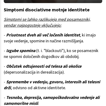
Simptomi disociativne motnje identitete
Simptomi se lahko razlikujejo med posamezniki,
vendar najpogosteje vključujejo:
-
Prisotnost dveh ali več ločenih identitet
, ki imajo
svoje vedenje, spomine in načine razmišljanja.
-
Izgube spomina
(t. i. "blackouti"), ko se posameznik
ne spomni določenih dogodkov ali obdobij.
-
Občutek odtujenosti od telesa ali okolice
(depersonalizacija in derealizacija).
-
Spremembe v vedenju, govoru, interesih ali telesni
drži
, odvisno od aktivne identitete.
-
Tesnoba, depresija, samopoškodovalno vedenje ali
samomorilne misli
.