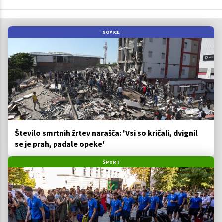
NOVICE
Število smrtnih žrtev narašča: 'Vsi so kričali, dvignil
se je prah, padale opeke'
ŠPORT