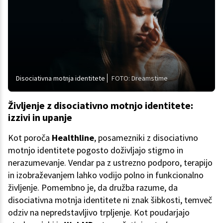
Disociativna motnja identitete
FOTO: Dreamstime
Življenje z disociativno motnjo identitete:
izzivi in upanje
Kot poroča
Healthline
, posamezniki z disociativno
motnjo identitete pogosto doživljajo stigmo in
nerazumevanje. Vendar pa z ustrezno podporo, terapijo
in izobraževanjem lahko vodijo polno in funkcionalno
življenje. Pomembno je, da družba razume, da
disociativna motnja identitete ni znak šibkosti, temveč
odziv na nepredstavljivo trpljenje. Kot poudarjajo