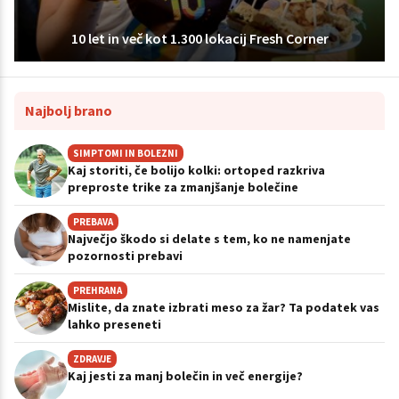
10 let in več kot 1.300 lokacij Fresh Corner
Najbolj brano
SIMPTOMI IN BOLEZNI
Kaj storiti, če bolijo kolki: ortoped razkriva
preproste trike za zmanjšanje bolečine
PREBAVA
Največjo škodo si delate s tem, ko ne namenjate
pozornosti prebavi
PREHRANA
Mislite, da znate izbrati meso za žar? Ta podatek vas
lahko preseneti
ZDRAVJE
Kaj jesti za manj bolečin in več energije?