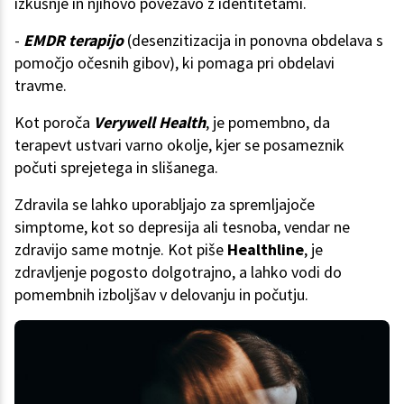
izkušnje in njihovo povezavo z identitetami.
-
EMDR terapijo
(desenzitizacija in ponovna obdelava s
pomočjo očesnih gibov), ki pomaga pri obdelavi
travme.
Kot poroča
Verywell Health
, je pomembno, da
terapevt ustvari varno okolje, kjer se posameznik
počuti sprejetega in slišanega.
Zdravila se lahko uporabljajo za spremljajoče
simptome, kot so depresija ali tesnoba, vendar ne
zdravijo same motnje. Kot piše
Healthline
, je
zdravljenje pogosto dolgotrajno, a lahko vodi do
pomembnih izboljšav v delovanju in počutju.