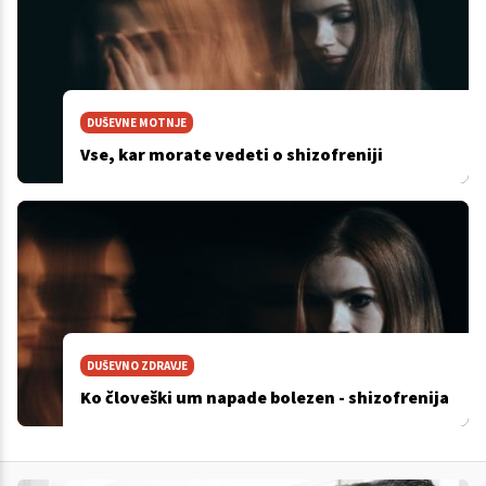
DUŠEVNE MOTNJE
Vse, kar morate vedeti o shizofreniji
DUŠEVNO ZDRAVJE
Ko človeški um napade bolezen - shizofrenija