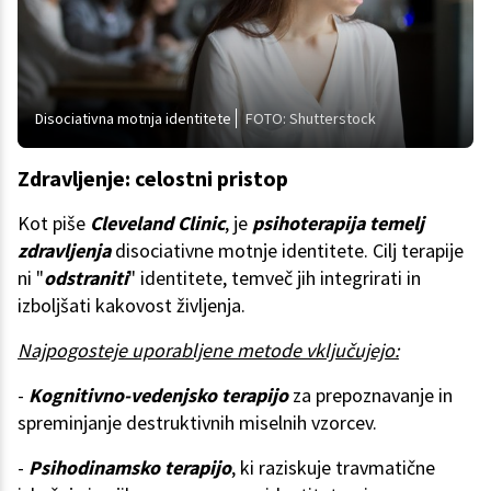
Disociativna motnja identitete
FOTO: Shutterstock
Zdravljenje: celostni pristop
Kot piše
Cleveland Clinic
, je
psihoterapija temelj
zdravljenja
disociativne motnje identitete. Cilj terapije
ni "
odstraniti
" identitete, temveč jih integrirati in
izboljšati kakovost življenja.
Najpogosteje uporabljene metode vključujejo:
-
Kognitivno-vedenjsko terapijo
za prepoznavanje in
spreminjanje destruktivnih miselnih vzorcev.
-
Psihodinamsko terapijo
, ki raziskuje travmatične