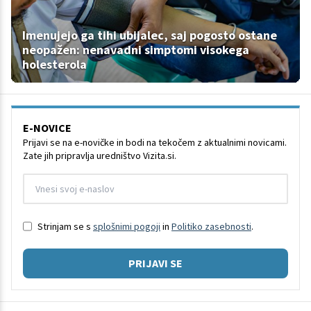
Imenujejo ga tihi ubijalec, saj pogosto ostane
neopažen: nenavadni simptomi visokega
holesterola
E-NOVICE
Prijavi se na e-novičke in bodi na tekočem z aktualnimi novicami.
Zate jih pripravlja uredništvo Vizita.si.
Strinjam se s
splošnimi pogoji
in
Politiko zasebnosti
.
PRIJAVI SE