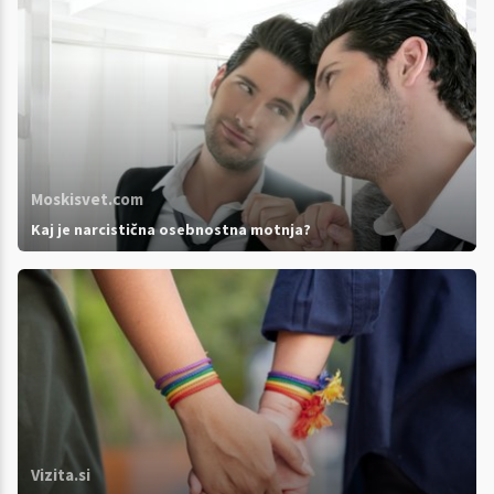
Moskisvet.com
Kaj je narcistična osebnostna motnja?
Vizita.si