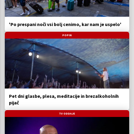
'Po prespani noči vsi bolj cenimo, kar nam je uspelo'
POPIN
Pet dni glasbe, plesa, meditacije in brezalkoholnih
pijač
TV ODDAJE