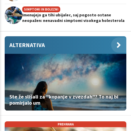
SIMPTOMI IN BOLEZNI
Imenujejo ga tihi ubijalec, saj pogosto ostane
neopažen: nenavadni simptomi visokega holesterola
ALTERNATIVA
Ste že slišali za "kopanje v zvezdah"? To naj bi
pomirjalo um
PREHRANA