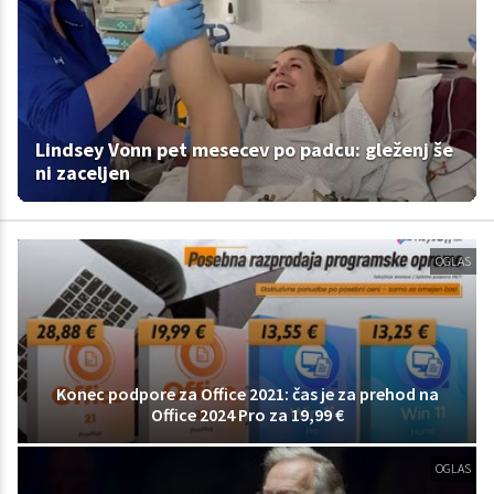
Lindsey Vonn pet mesecev po padcu: gleženj še
ni zaceljen
OGLAS
Konec podpore za Office 2021: čas je za prehod na
Office 2024 Pro za 19,99 €
OGLAS