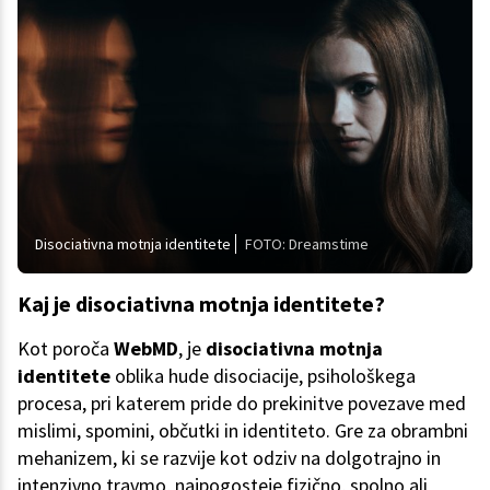
Disociativna motnja identitete
FOTO: Dreamstime
Kaj je disociativna motnja identitete?
Kot poroča
WebMD
, je
disociativna motnja
identitete
oblika hude disociacije, psihološkega
procesa, pri katerem pride do prekinitve povezave med
mislimi, spomini, občutki in identiteto. Gre za obrambni
mehanizem, ki se razvije kot odziv na dolgotrajno in
intenzivno travmo, najpogosteje fizično, spolno ali