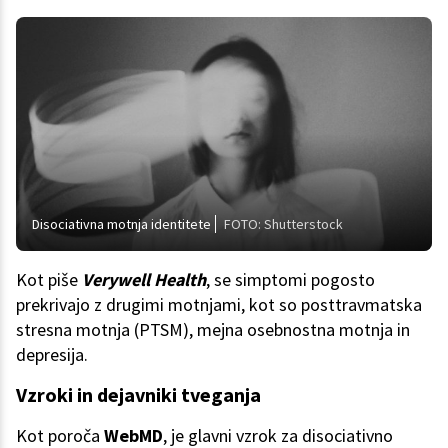
Disociativna motnja identitete
FOTO: Shutterstock
Kot piše
Verywell Health
, se simptomi pogosto
prekrivajo z drugimi motnjami, kot so posttravmatska
stresna motnja (PTSM), mejna osebnostna motnja in
depresija.
Vzroki in dejavniki tveganja
Kot poroča
WebMD
, je glavni vzrok za disociativno