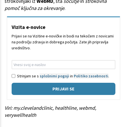
strokovnjaki iz
WebMD
, sta
sočutje
in
strokovna
pomoč ključna za okrevanje
.
Vizita e-novice
Prijavi se na Vizitine e-novičke in bodi na tekočem z novicami
na področju zdravja in dobrega počutja. Zate jih pripravlja
uredništvo.
Strinjam se s
splošnimi pogoji
in
Politiko zasebnosti
.
PRIJAVI SE
Viri: my.clevelandclinic, healthline, webmd,
verywellhealth