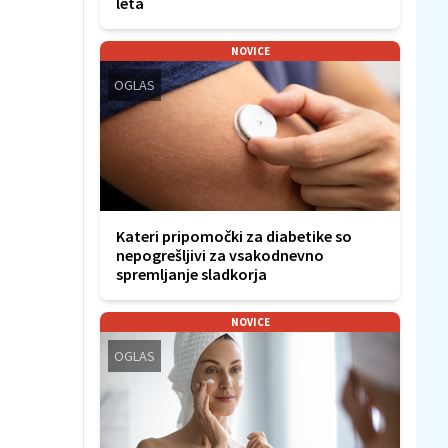
leta
NOVICE
OGLAS
Kateri pripomočki za diabetike so
nepogrešljivi za vsakodnevno
spremljanje sladkorja
NOVICE
OGLAS