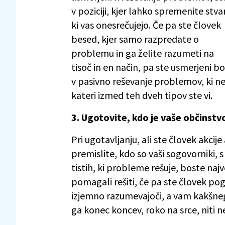
v poziciji, kjer lahko spremenite stvar
ki vas onesrečujejo. Če pa ste človek
besed, kjer samo razpredate o
problemu in ga želite razumeti na
tisoč in en način, pa ste usmerjeni bo
v pasivno reševanje problemov, ki ne
kateri izmed teh dveh tipov ste vi.
3. Ugotovite, kdo je vaše občinstv
Pri ugotavljanju, ali ste človek akcij
premislite, kdo so vaši sogovorniki, s
tistih, ki probleme rešuje, boste naj
pomagali rešiti, če pa ste človek pog
izjemno razumevajoči, a vam kakšneg
ga konec koncev, roko na srce, niti ne 