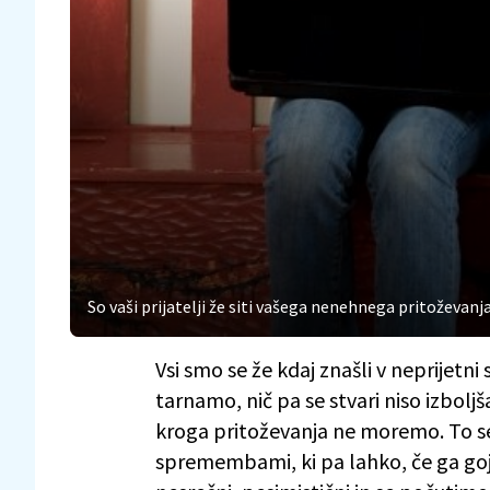
So vaši prijatelji že siti vašega nenehnega pritoževanj
Vsi smo se že kdaj znašli v neprijetni 
tarnamo, nič pa se stvari niso izbolj
kroga pritoževanja ne moremo. To se
spremembami, ki pa lahko, če ga goj