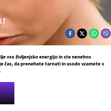
i?
mlje vso življenjsko energijo in ste nenehno
je čas, da prenehate tarnati in usodo vzamete v
.