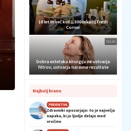
10 let in več kot 1.300 lokacij Fresh
Corner
OGLAS
Dobra estetska kirurgija ne ustvarja
filtrov, ustvarja naravne rezultate
Najbolj brano
PREVENTIVA
Zdravniki opozarjajo: to je največja
napaka, ki jo ljudje delajo med
vročino