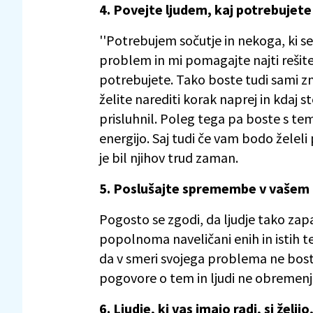
4. Povejte ljudem, kaj potrebujete
''Potrebujem sočutje in nekoga, ki se 
problem in mi pomagajte najti rešitev
potrebujete. Tako boste tudi sami zna
želite narediti korak naprej in kdaj 
prisluhnil. Poleg tega pa boste s tem
energijo. Saj tudi če vam bodo želeli
je bil njihov trud zaman.
5. Poslušajte spremembe v vašem
Pogosto se zgodi, da ljudje tako zap
popolnoma naveličani enih in istih te
da v smeri svojega problema ne boste 
pogovore o tem in ljudi ne obremenju
6. Ljudje, ki vas imajo radi, si želijo