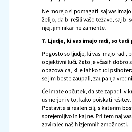
Ne morejo si pomagati, saj vas imajo pr
želijo, da bi rešili vašo težavo, saj bi 
njej, jim nikar ne zamerite.
7. Ljudje, ki vas imajo radi, so tudi
Pogosto so ljudje, ki vas imajo radi, 
objektivni luči. Zato je včasih dobr
opazovalca, ki je lahko tudi psihoter
se jim boste zaupali, zaupanja vredni
Če imate občutek, da ste zapadli v k
usmerjeni v to, kako poiskati rešitev, 
Postavite si realen cilj, s katerim bost
sprejemljivo in kaj ne. Pri tem naj vas
zaviralec naših izjemnih zmožnosti.