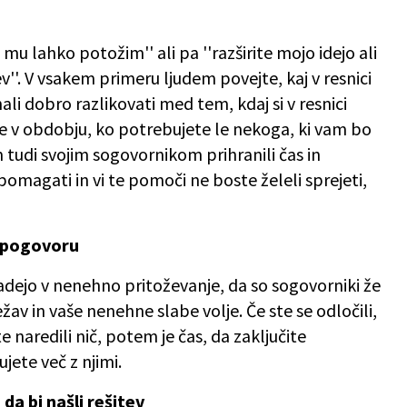
mu lahko potožim'' ali pa ''razširite mojo idejo ali
''. V vsakem primeru ljudem povejte, kaj v resnici
li dobro razlikovati med tem, kdaj si v resnici
ste v obdobju, ko potrebujete le nekoga, ki vam bo
 tudi svojim sogovornikom prihranili čas in
 pomagati in vi te pomoči ne boste želeli sprejeti,
 pogovoru
adejo v nenehno pritoževanje, da so sogovorniki že
žav in vaše nenehne slabe volje. Če ste se odločili,
naredili nič, potem je čas, da zaključite
jete več z njimi.
, da bi našli rešitev