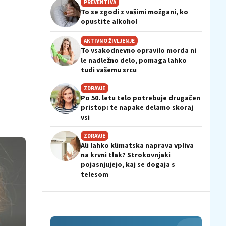
PREVENTIVA
To se zgodi z vašimi možgani, ko
opustite alkohol
AKTIVNO ŽIVLJENJE
To vsakodnevno opravilo morda ni
le nadležno delo, pomaga lahko
tudi vašemu srcu
ZDRAVJE
Po 50. letu telo potrebuje drugačen
pristop: te napake delamo skoraj
vsi
ZDRAVJE
Ali lahko klimatska naprava vpliva
na krvni tlak? Strokovnjaki
pojasnjujejo, kaj se dogaja s
telesom