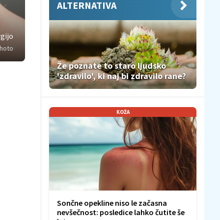
ALTERNATIVA
rgijo
photo
Že poznate to staro ljudsko
'zdravilo', ki naj bi zdravilo rane?
KOŽA
Sončne opekline niso le začasna
nevšečnost: posledice lahko čutite še