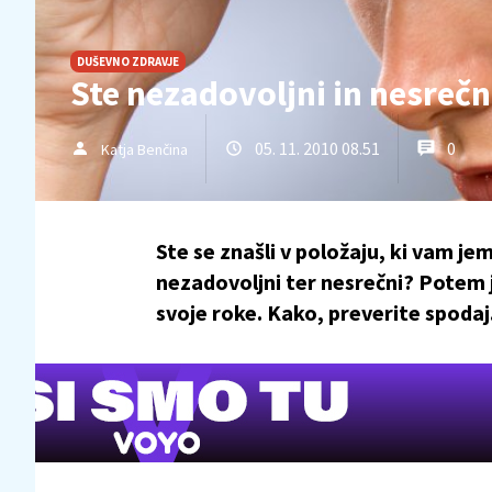
DUŠEVNO ZDRAVJE
Ste nezadovoljni in nesrečn
05. 11. 2010 08.51
0
Katja Benčina
Ste se znašli v položaju, ki vam je
nezadovoljni ter nesrečni? Potem 
svoje roke. Kako, preverite spodaj