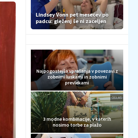
Lindsey Vonn pet mesecev po
padcu: gleženj še ni zaceljen
Najpogostejša vprašanja v povezavi z
zobnimi luskami in zobnimi
prevlekami
OGLAS
3 modne kombinacije, v katerih
nosimo torbe za plažo