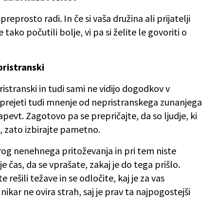
eprosto radi. In če si vaša družina ali prijatelji
se tako počutili bolje, vi pa si želite le govoriti o
 pristranski
pristranski in tudi sami ne vidijo dogodkov v
o sprejeti tudi mnenje od nepristranskega zunanjega
apevt. Zagotovo pa se prepričajte, da so ljudje, ki
, zato izbirajte pametno.
rog nenehnega pritoževanja in pri tem niste
je čas, da se vprašate, zakaj je do tega prišlo.
e rešili težave in se odločite, kaj je za vas
 nikar ne ovira strah, saj je prav ta najpogostejši