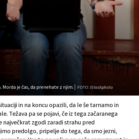
a. Morda je čas, da prenehate z njim.
FOTO: iStockphoto
situaciji in na koncu opazili, da le še tarnamo in
šale. Težava pa se pojavi, če iz tega začaranega
 največkrat zgodi zaradi strahu pred
imo predolgo, pripelje do tega, da smo jezni,