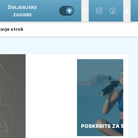
ŽIVLJENJSKE
ZGODBE
avje otrok