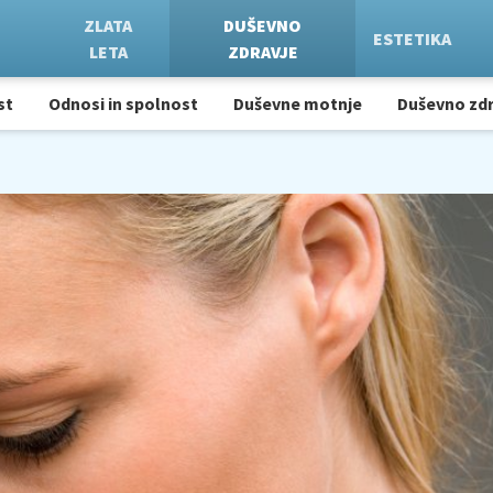
ZLATA
DUŠEVNO
ESTETIKA
LETA
ZDRAVJE
st
Odnosi in spolnost
Duševne motnje
Duševno zdr