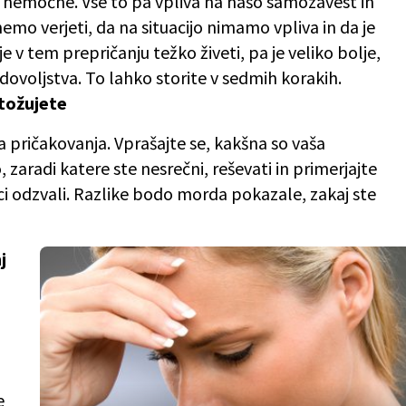
o nemočne. Vse to pa vpliva na našo samozavest in
o verjeti, da na situacijo nimamo vpliva in da je
je v tem prepričanju težko živeti, pa je veliko bolje,
dovoljstva. To lahko storite v sedmih korakih.
itožujete
pričakovanja. Vprašajte se, kakšna so vaša
, zaradi katere ste nesrečni, reševati in primerjajte
ici odzvali. Razlike bodo morda pokazale, zakaj ste
j
e