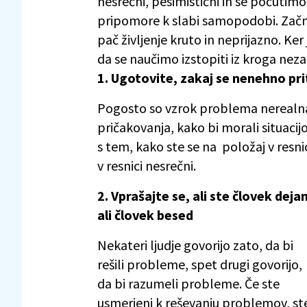
nesrečni, pesimistični in se počutim
pripomore k slabi samopodobi. Začnem
pač življenje kruto in neprijazno. Ker 
da se naučimo izstopiti iz kroga neza
1. Ugotovite, zakaj se nenehno pr
Pogosto so vzrok problema nerealna 
pričakovanja, kako bi morali situacijo
s tem, kako ste se na položaj v resn
v resnici nesrečni.
2. Vprašajte se, ali ste človek dejan
ali človek besed
Nekateri ljudje govorijo zato, da bi
rešili probleme, spet drugi govorijo,
da bi razumeli probleme. Če ste
usmerjeni k reševanju problemov, st