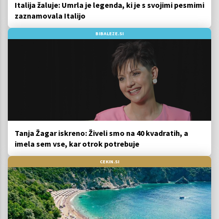
Italija žaluje: Umrla je legenda, ki je s svojimi pesmimi
zaznamovala Italijo
BIBALEZE.SI
Tanja Žagar iskreno: Živeli smo na 40 kvadratih, a
imela sem vse, kar otrok potrebuje
CEKIN.SI