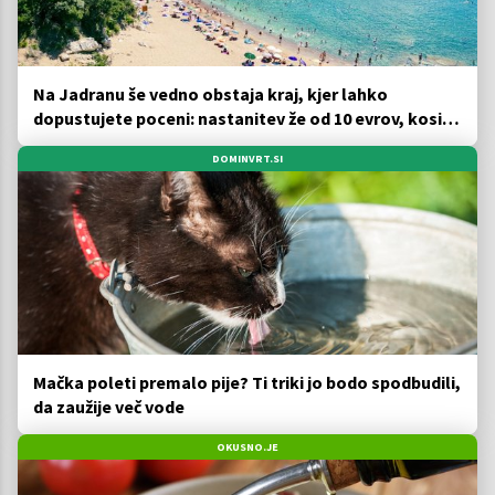
Na Jadranu še vedno obstaja kraj, kjer lahko
dopustujete poceni: nastanitev že od 10 evrov, kosilo
za pet evrov
DOMINVRT.SI
Mačka poleti premalo pije? Ti triki jo bodo spodbudili,
da zaužije več vode
OKUSNO.JE