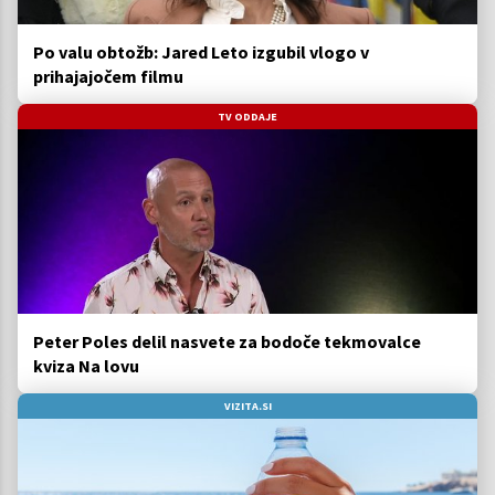
Po valu obtožb: Jared Leto izgubil vlogo v
prihajajočem filmu
TV ODDAJE
Peter Poles delil nasvete za bodoče tekmovalce
kviza Na lovu
VIZITA.SI