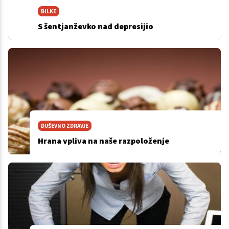
BILKE
S šentjanževko nad depresijio
DUŠEVNO ZDRAVJE
Hrana vpliva na naše razpoloženje