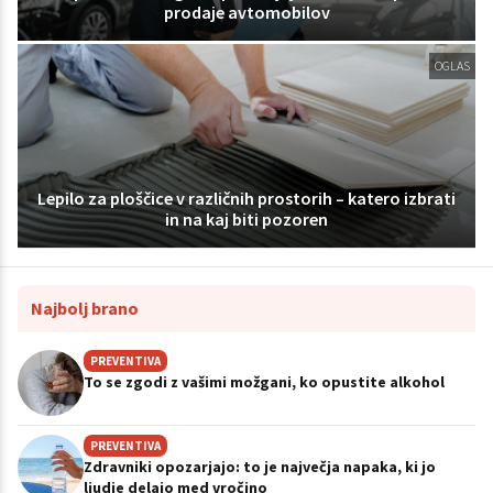
prodaje avtomobilov
OGLAS
Lepilo za ploščice v različnih prostorih – katero izbrati
in na kaj biti pozoren
Najbolj brano
PREVENTIVA
To se zgodi z vašimi možgani, ko opustite alkohol
PREVENTIVA
Zdravniki opozarjajo: to je največja napaka, ki jo
ljudje delajo med vročino