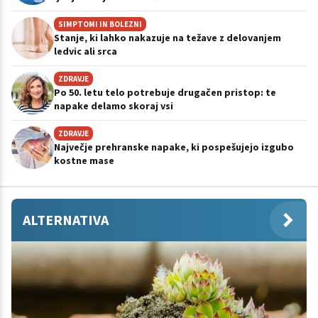
SIMPTOMI IN BOLEZNI
Stanje, ki lahko nakazuje na težave z delovanjem
ledvic ali srca
ZDRAVJE
Po 50. letu telo potrebuje drugačen pristop: te
napake delamo skoraj vsi
ZDRAVJE
Največje prehranske napake, ki pospešujejo izgubo
kostne mase
ALTERNATIVA