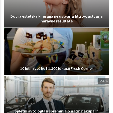
Dobra estetska kirurgija ne ustvarja filtrov, ustvarja
naravne rezultate
10 let in več kot 1.300 lokacij Fresh Corner
OGLAS
Spletni avto oglasi spreminjajo način nakupa in