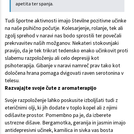
apetita ter spanja.
Tudi športne aktivnosti imajo številne pozitivne učinke
na naše psihično počutje. Kolesarjenje, rolanje, tek ali
zgolj sprehod v naravi nas bodo sprostili ter povečali
prekrvavitev naših možganov. Nekateri stokovnjaki
pravijo, da je tek trikrat tedensko enako učinkovit proti
slabemu razpoloženju ali celo depresiji kot
psihoterapija. Gibanje v naravi namreč prav tako kot
določena hrana pomaga dvigovati raven serotonina v
telesu.
Razvajajte svoje čute z aromaterapijo
Svoje razpoloženje lahko poskusite izboljšati tudi z
eteričnimi olji, ki jih dodate v toplo kopel ali z njimi
odišavite prostor. Pomembno pa je, da izberete
ustrezne dišave. Bergamotka, geranija in jasmin imajo
antidepresivni učinek, kamilica in sivka vas bosta