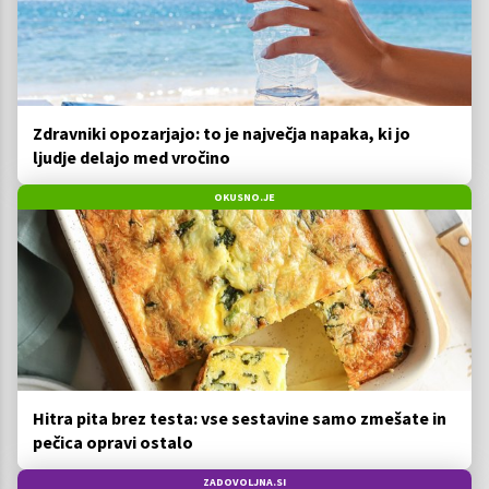
Zdravniki opozarjajo: to je največja napaka, ki jo
ljudje delajo med vročino
OKUSNO.JE
Hitra pita brez testa: vse sestavine samo zmešate in
pečica opravi ostalo
ZADOVOLJNA.SI