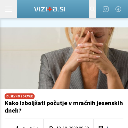
DUŠEVNO ZDRAVJE
Kako izboljšati počutje v mračnih jesenskih
dneh?
10. 10. 2009 08.30
1