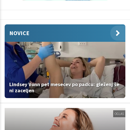
NOVICE
Lindsey Vonn pet mesecev po padcu: gleženj še
ni zaceljen
OGLAS