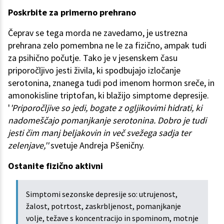
Poskrbite za primerno prehrano
Čeprav se tega morda ne zavedamo, je ustrezna
prehrana zelo pomembna ne le za fizično, ampak tudi
za psihično počutje. Tako je v jesenskem času
priporočljivo jesti živila, ki spodbujajo izločanje
serotonina, znanega tudi pod imenom hormon sreče, in
amonokisline triptofan, ki blažijo simptome depresije.
'
'Priporočljive so jedi, bogate z ogljikovimi hidrati, ki
nadomeščajo pomanjkanje serotonina. Dobro je tudi
jesti čim manj beljakovin in več svežega sadja ter
zelenjave,''
svetuje Andreja Pšeničny.
Ostanite fizično aktivni
Simptomi sezonske depresije so: utrujenost,
žalost, potrtost, zaskrbljenost, pomanjkanje
volje, težave s koncentracijo in spominom, motnje