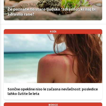
Že poznate to staro ljudsko 'zdravilo', ki naj bi
zdravilo rane?
KOŽA
Sončne opekline niso le začasna nevšečnost: posledice
lahko čutite še leta
NOVICE