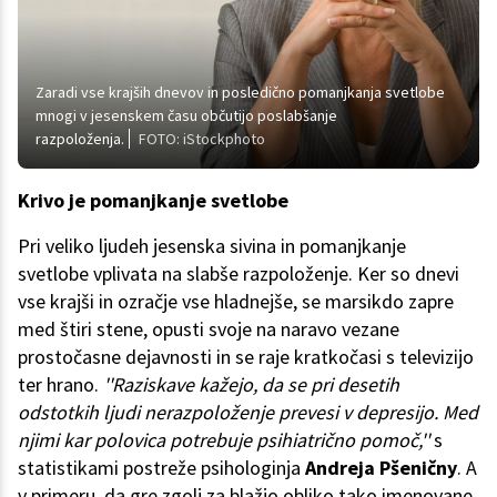
Zaradi vse krajših dnevov in posledično pomanjkanja svetlobe
mnogi v jesenskem času občutijo poslabšanje
razpoloženja.
FOTO: iStockphoto
Krivo je pomanjkanje svetlobe
Pri veliko ljudeh jesenska sivina in pomanjkanje
svetlobe vplivata na slabše razpoloženje. Ker so dnevi
vse krajši in ozračje vse hladnejše, se marsikdo zapre
med štiri stene, opusti svoje na naravo vezane
prostočasne dejavnosti in se raje kratkočasi s televizijo
ter hrano.
''Raziskave kažejo, da se pri desetih
odstotkih ljudi nerazpoloženje prevesi v depresijo. Med
njimi kar polovica potrebuje psihiatrično pomoč,''
s
statistikami postreže psihologinja
Andreja Pšeničny
. A
v primeru, da gre zgolj za blažjo obliko tako imenovane