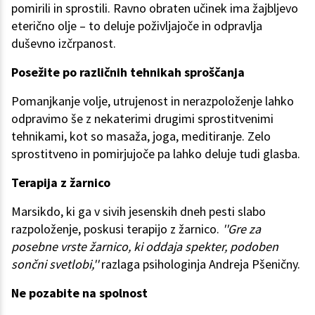
pomirili in sprostili. Ravno obraten učinek ima žajbljevo
eterično olje – to deluje poživljajoče in odpravlja
duševno izčrpanost.
Posežite po različnih tehnikah sproščanja
Pomanjkanje volje, utrujenost in nerazpoloženje lahko
odpravimo še z nekaterimi drugimi sprostitvenimi
tehnikami, kot so masaža, joga, meditiranje. Zelo
sprostitveno in pomirjujoče pa lahko deluje tudi glasba.
Terapija z žarnico
Marsikdo, ki ga v sivih jesenskih dneh pesti slabo
razpoloženje, poskusi terapijo z žarnico.
''Gre za
posebne vrste žarnico, ki oddaja spekter, podoben
sončni svetlobi,''
razlaga psihologinja Andreja Pšeničny.
Ne pozabite na spolnost