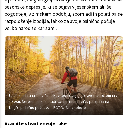
sezonske depresije, ki se pojavi v jesenskem ali, še
pogosteje, v zimskem obdobju, spomladi in poleti pa se
razpoloženje izboljša, lahko za svoje psihično počuje
veliko naredite kar sami.
Ustrezna hrana in fizične aktivnosti dvigujejo raven serotonina v
telesu. Serotonin, znan tudi kot hormon sreče, pa vpliva na
boljše psihično počutje.
FOTO: iStockphoto
Vzamite stvari v svoje roke