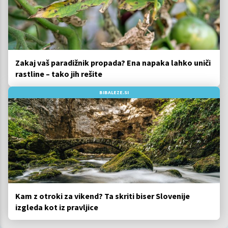
Zakaj vaš paradižnik propada? Ena napaka lahko uniči
rastline – tako jih rešite
BIBALEZE.SI
Kam z otroki za vikend? Ta skriti biser Slovenije
izgleda kot iz pravljice