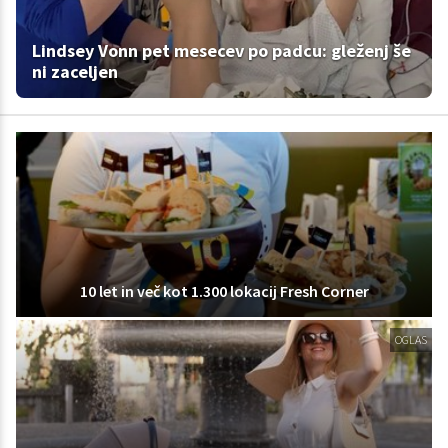
Lindsey Vonn pet mesecev po padcu: gleženj še
ni zaceljen
10 let in več kot 1.300 lokacij Fresh Corner
OGLAS