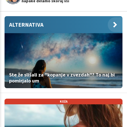
napake delamo skoraj vsi
ALTERNATIVA
Ste že slišali za "kopanje v zvezdah"? To naj bi
pomirjalo um
KOŽA