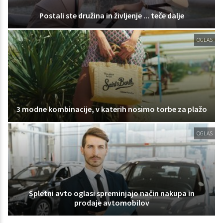
Postali ste družina in življenje ... teče dalje
OGLAS
3 modne kombinacije, v katerih nosimo torbe za plažo
OGLAS
Spletni avto oglasi spreminjajo način nakupa in
prodaje avtomobilov