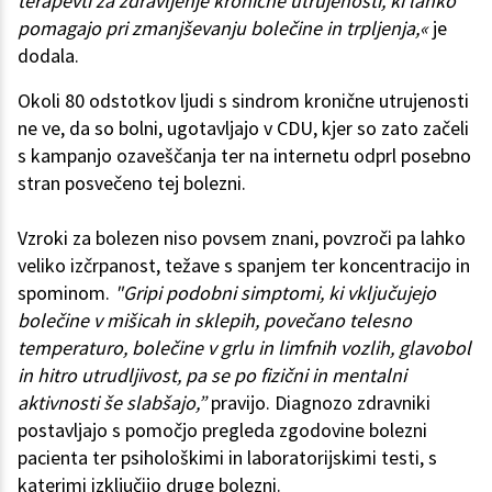
terapevti za zdravljenje kronične utrujenosti, ki lahko
pomagajo pri zmanjševanju bolečine in trpljenja,«
je
dodala.
Okoli 80 odstotkov ljudi s sindrom kronične utrujenosti
ne ve, da so bolni, ugotavljajo v CDU, kjer so zato začeli
s kampanjo ozaveščanja ter na internetu odprl posebno
stran posvečeno tej bolezni.
Vzroki za bolezen niso povsem znani, povzroči pa lahko
veliko izčrpanost, težave s spanjem ter koncentracijo in
spominom.
"Gripi podobni simptomi, ki vključujejo
bolečine v mišicah in sklepih, povečano telesno
temperaturo, bolečine v grlu in limfnih vozlih, glavobol
in hitro utrudljivost, pa se po fizični in mentalni
aktivnosti še slabšajo,”
pravijo. Diagnozo zdravniki
postavljajo s pomočjo pregleda zgodovine bolezni
pacienta ter psihološkimi in laboratorijskimi testi, s
katerimi izključijo druge bolezni.