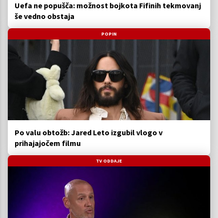
Uefa ne popušča: možnost bojkota Fifinih tekmovanj
še vedno obstaja
POPIN
Po valu obtožb: Jared Leto izgubil vlogo v
prihajajočem filmu
TV ODDAJE