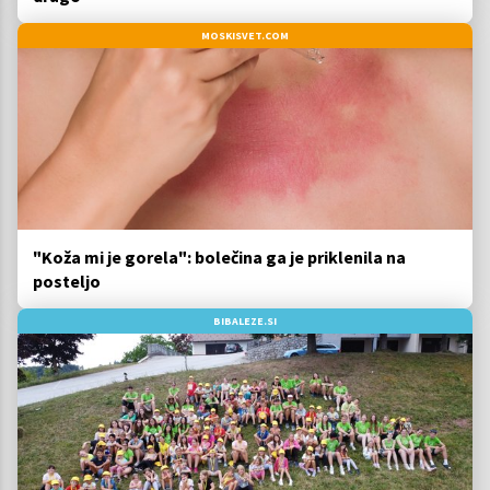
MOSKISVET.COM
"Koža mi je gorela": bolečina ga je priklenila na
posteljo
BIBALEZE.SI