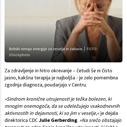
Bolniki nimajo energije za veselje in zabavo.
FOTO:
iStockphoto
Za zdravljenje in hitro okrevanje – četudi še ni čisto
jasno, kakšna terapija je najboljša - je zelo pomembna
zgodnja diagnoza, poudarjajo v Centru.
»Sindrom kronične utrujenosti je težka bolezen, ki
mnogim onemogoča, da se udeležujejo vsakodnevnih
aktivnostih in dejavnosti, ki so jim v veselje,«
je dejala
direktorica CDC
Julie Gerberding
.
»Na srečo obstajajo