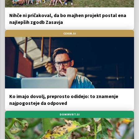
Nihče ni pričakoval, da bo majhen projekt postal ena
najlepših zgodb Zasavja
CEKIN.SI
Ko imajo dovolj, preprosto odidejo: to znamenje
najpogosteje da odpoved
DOMINVRT.SI