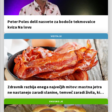
Peter Poles delil nasvete za bodoče tekmovalce
kviza Na lovu
VIZITA.SI
Zdravnik razbija enega največjih mitov: mastna jetra
ne nastanejo zaradi slanine, temveč zaradi živila, ki
ga imamo vsi radi
OKUSNO.JE