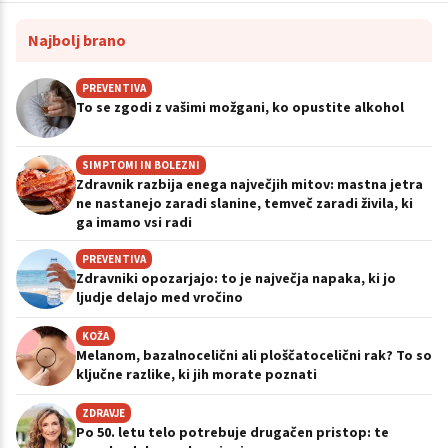
Najbolj brano
PREVENTIVA
To se zgodi z vašimi možgani, ko opustite alkohol
SIMPTOMI IN BOLEZNI
Zdravnik razbija enega največjih mitov: mastna jetra
ne nastanejo zaradi slanine, temveč zaradi živila, ki
ga imamo vsi radi
PREVENTIVA
Zdravniki opozarjajo: to je največja napaka, ki jo
ljudje delajo med vročino
KOŽA
Melanom, bazalnocelični ali ploščatocelični rak? To so
ključne razlike, ki jih morate poznati
ZDRAVJE
Po 50. letu telo potrebuje drugačen pristop: te