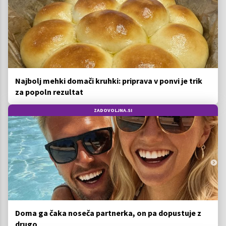
Najbolj mehki domači kruhki: priprava v ponvi je trik
za popoln rezultat
ZADOVOLJNA.SI
Doma ga čaka noseča partnerka, on pa dopustuje z
drugo