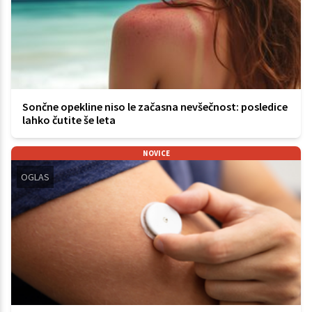
Sončne opekline niso le začasna nevšečnost: posledice
lahko čutite še leta
NOVICE
OGLAS