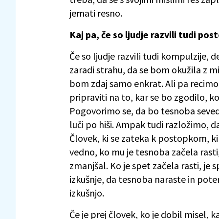
jemati resno.
Kaj pa, če so ljudje razvili tudi po
Če so ljudje razvili tudi kompulzije
zaradi strahu, da se bom okužila z mi
bom zdaj samo enkrat. Ali pa recim
pripraviti na to, kar se bo zgodilo, k
Pogovorimo se, da bo tesnoba seveda n
luči po hiši. Ampak tudi razložimo, d
Človek, ki se zateka k postopkom, ki 
vedno, ko mu je tesnoba začela rasti,
zmanjšal. Ko je spet začela rasti, je
izkušnje, da tesnoba naraste in po
izkušnjo.
Če je prej človek, ko je dobil misel, ka