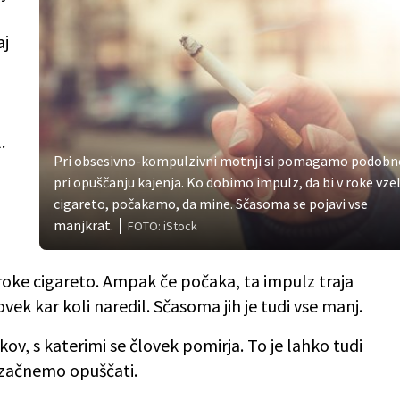
aj
.
Pri obsesivno-kompulzivni motnji si pomagamo podobn
pri opuščanju kajenja. Ko dobimo impulz, da bi v roke vzel
cigareto, počakamo, da mine. Sčasoma se pojavi vse
manjkrat.
FOTO: iStock
 roke cigareto. Ampak če počaka, ta impulz traja
ovek kar koli naredil. Sčasoma jih je tudi vse manj.
, s katerimi se človek pomirja. To je lahko tudi
h začnemo opuščati.