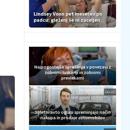
Lindsey Vonn pet mesecev po
padcu: gleženj še ni zaceljen
Najpogostejša vprašanja v povezavi z
zobnimi luskami in zobnimi
prevlekami
OGLAS
Spletni avto oglasi spreminjajo način
nakupa in prodaje avtomobilov