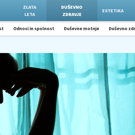
ZLATA
DUŠEVNO
ESTETIKA
LETA
ZDRAVJE
st
Odnosi in spolnost
Duševne motnje
Duševno zdr