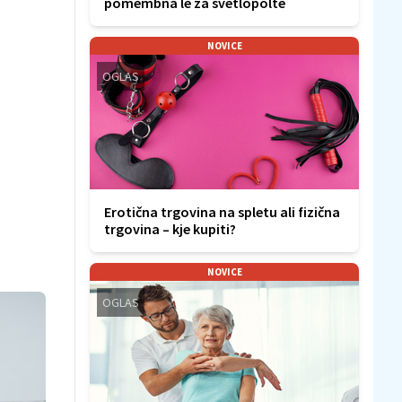
pomembna le za svetlopolte
NOVICE
OGLAS
Erotična trgovina na spletu ali fizična
trgovina – kje kupiti?
NOVICE
OGLAS