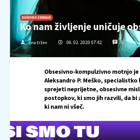
DUŠEVNO ZDRAVJE
Ko nam življenje uničuje 
06. 02. 2020 07.42
0
Lina Eržen
Obsesivno-kompulzivno motnjo je 
Aleksandro P. Meško, specialistko 
sprejeti neprijetne, obsesivne misli
postopkov, ki smo jih razvili, da bi
ki nam ni všeč.