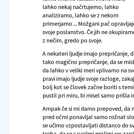
lahko nekaj načrtujemo, lahko
analiziramo, lahko se z nekom
primerjamo ... Možgani pač opravljaj
svoje poslanstvo. Če jih ne okupiram
z nečim, gredo po svoje.
A nekateri ljudje imajo prepričanje, d
tako magično prepričanje, da se misli
da lahko v veliki meri vplivamo na svo
pravi imajo ljudje svoje razloge, zak
bolj kot se človek začne boriti s temi
pustil pri miru, bi misel samo prišla i
Ampak če si mi damo prepoved, da n
pred očmi ponavljal samo rožnat slon
se učimo vzpostavljati distanco do svo
treba, da se s svojimi mislimi res zap