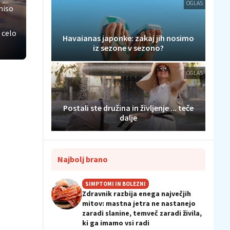
OGLAS
niso
 celo
Havaianas japonke: zakaj jih nosimo
iz sezone v sezono?
OGLAS
Postali ste družina in življenje ... teče
dalje
Najbolj brano
SIMPTOMI IN BOLEZNI
Zdravnik razbija enega največjih
mitov: mastna jetra ne nastanejo
zaradi slanine, temveč zaradi živila,
ki ga imamo vsi radi