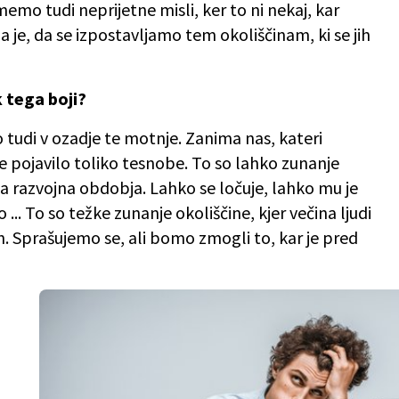
memo tudi neprijetne misli, ker to ni nekaj, kar
 je, da se izpostavljamo tem okoliščinam, ki se jih
k tega boji?
tudi v ozadje te motnje. Zanima nas, kateri
 je pojavilo toliko tesnobe. To so lahko zunanje
a razvojna obdobja. Lahko se ločuje, lahko mu je
o ... To so težke zunanje okoliščine, kjer večina ljudi
h. Sprašujemo se, ali bomo zmogli to, kar je pred