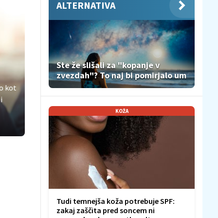
ALTERNATIVA
Ste že slišali za "kopanje v
zvezdah"? To naj bi pomirjalo um
o kot
i
KOŽA
Tudi temnejša koža potrebuje SPF:
zakaj zaščita pred soncem ni