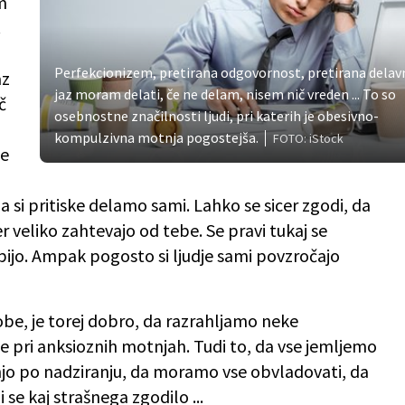
m
.
Perfekcionizem, pretirana odgovornost, pretirana delav
az
jaz moram delati, če ne delam, nisem nič vreden ... To so
č
osebnostne značilnosti ljudi, pri katerih je obesivno-
kompulzivna motnja pogostejša.
FOTO: iStock
ne
a si pritiske delamo sami. Lahko se sicer zgodi, da
jer veliko zahtevajo od tebe. Se pravi tukaj se
pijo. Ampak pogosto si ljudje sami povzročajo
obe, je torej dobro, da razrahljamo neke
e pri anksioznih motnjah. Tudi to, da vse jemljemo
o po nadziranju, da moramo vse obvladovati, da
se kaj strašnega zgodilo ...