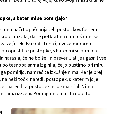
stopke, s katerimi se pomirjajo?
, delamo načrt opuščanja teh postopkov. Če sem
krobi, razvila, da se petkrat na dan tuširam, se
o za začetek dvakrat. Toda človeka moramo
o bo opustil te postopke, s katerimi se pomirja.
arasla, če ne bo šel in preveril, ali je ugasnil vse
a bo tesnoba sama izginila, če jo pustimo pri miru.
ga pomirijo, namreč te izkušnje nima. Ker je prej
 na neki točki naredil postopek, s katerim jo je
 spet naredil ta postopek in jo zmanjšal. Nima
tem sama izzveni. Pomagamo mu, da dobi to
j