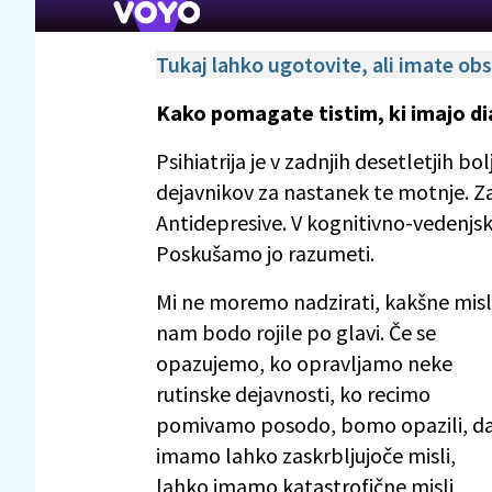
Tukaj lahko ugotovite, ali imate o
Kako pomagate tistim, ki imajo 
Psihiatrija je v zadnjih desetletjih b
dejavnikov za nastanek te motnje. Za
Antidepresive. V kognitivno-vedenjs
Poskušamo jo razumeti.
Mi ne moremo nadzirati, kakšne misl
nam bodo rojile po glavi. Če se
opazujemo, ko opravljamo neke
rutinske dejavnosti, ko recimo
pomivamo posodo, bomo opazili, d
imamo lahko zaskrbljujoče misli,
lahko imamo katastrofične misli,