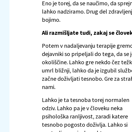
Eno je torej, da se naučimo, da sprej
lahko nadziramo. Drug del zdravljenja
bojimo.
Ali razmišljate tudi, zakaj se člove
Potem v nadaljevanju terapije gremo 
dejavniki so pripeljali do tega, da se
okoliščine. Lahko gre nekdo čez težk
umrl bližnji, lahko da je izgubil služb
začne doživljati tesnobo. Gre za stra
nami.
Lahko je ta tesnoba torej normalen
odziv. Lahko pa je v človeku neka
psihološka ranljivost, zaradi katere
tesnobo pogosto doživlja. Lahko si