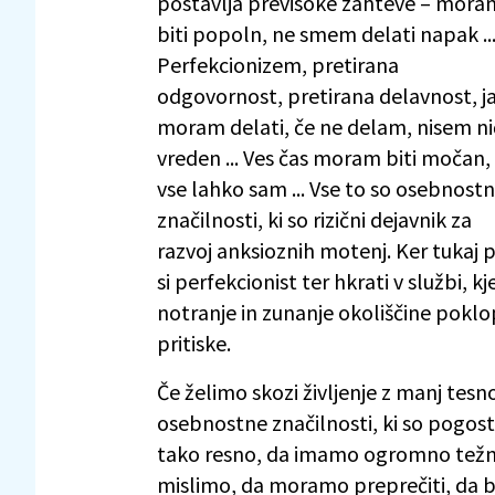
postavlja previsoke zahteve – mora
biti popoln, ne smem delati napak ..
Perfekcionizem, pretirana
odgovornost, pretirana delavnost, j
moram delati, če ne delam, nisem ni
vreden ... Ves čas moram biti močan,
vse lahko sam ... Vse to so osebnost
značilnosti, ki so rizični dejavnik za
razvoj anksioznih motenj. Ker tukaj p
si perfekcionist ter hkrati v službi, k
notranje in zunanje okoliščine poklo
pritiske.
Če želimo skozi življenje z manj tesn
osebnostne značilnosti, ki so pogost
tako resno, da imamo ogromno težnj
mislimo, da moramo preprečiti, da bi 