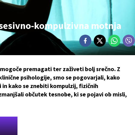
obsesivno-kompulzivna motnja
mogoče premagati ter zaživeti bolj srečno. Z
klinične psihologije, smo se pogovarjali, kako
 in kako se znebiti kompulzij, fizičnih
 zmanjšali občutek tesnobe, ki se pojavi ob misli,