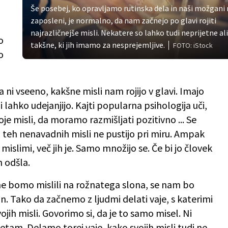
Še posebej, ko opravljamo rutinska dela in naši možgani 
zaposleni, je normalno, da nam začnejo po glavi rojiti
najrazličnejše misli. Nekatere so lahko tudi neprijetne ali
o
takšne, ki jih imamo za nesprejemljive.
FOTO: iStock
o
a ni vseeno, kakšne misli nam rojijo v glavi. Imajo
 lahko udejanjijo. Kajti popularna psihologija uči,
je misli, da moramo razmišljati pozitivno ... Se
aj teh nenavadnih misli ne pustijo pri miru. Ampak
 mislimi, več jih je. Samo množijo se. Če bi jo človek
n odšla.
e bomo mislili na rožnatega slona, se nam bo
. Tako da začnemo z ljudmi delati vaje, s katerimi
jih misli. Govorimo si, da je to samo misel. Ni
letam. Delamo torej vaje, kako svojih misli tudi ne