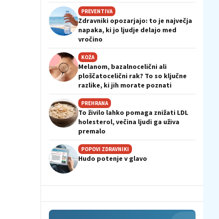
PREVENTIVA
Zdravniki opozarjajo: to je največja
napaka, ki jo ljudje delajo med
vročino
KOŽA
Melanom, bazalnocelični ali
ploščatocelični rak? To so ključne
razlike, ki jih morate poznati
PREHRANA
To živilo lahko pomaga znižati LDL
holesterol, večina ljudi ga uživa
premalo
POPOVI ZDRAVNIKI
Hudo potenje v glavo