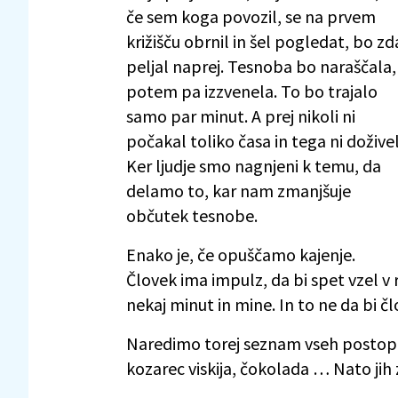
če sem koga povozil, se na prvem
križišču obrnil in šel pogledat, bo zd
peljal naprej. Tesnoba bo naraščala,
potem pa izzvenela. To bo trajalo
samo par minut. A prej nikoli ni
počakal toliko časa in tega ni doživel
Ker ljudje smo nagnjeni k temu, da
delamo to, kar nam zmanjšuje
občutek tesnobe.
Enako je, če opuščamo kajenje.
Človek ima impulz, da bi spet vzel v
nekaj minut in mine. In to ne da bi čl
Naredimo torej seznam vseh postopkov
kozarec viskija, čokolada … Nato ji