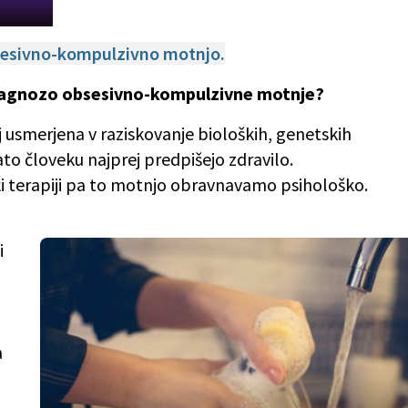
bsesivno-kompulzivno motnjo.
diagnozo obsesivno-kompulzivne motnje?
olj usmerjena v raziskovanje bioloških, genetskih
to človeku najprej predpišejo zdravilo.
ki terapiji pa to motnjo obravnavamo psihološko.
i
a