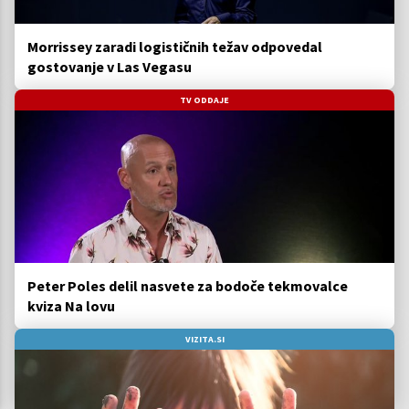
Morrissey zaradi logističnih težav odpovedal
gostovanje v Las Vegasu
TV ODDAJE
Peter Poles delil nasvete za bodoče tekmovalce
kviza Na lovu
VIZITA.SI