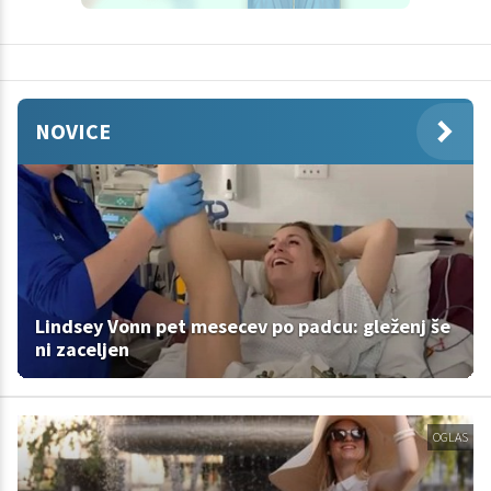
NOVICE
Lindsey Vonn pet mesecev po padcu: gleženj še
ni zaceljen
OGLAS