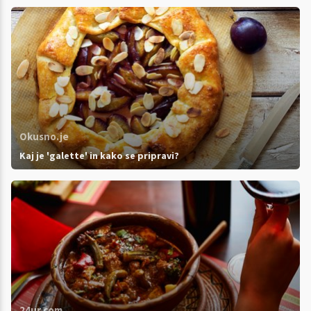
Okusno.je
Kaj je 'galette' in kako se pripravi?
24ur.com