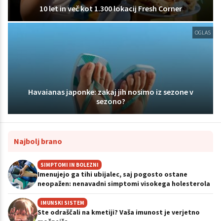
10 let in več kot 1.300 lokacij Fresh Corner
OGLAS
Havaianas japonke: zakaj jih nosimo iz sezone v
sezono?
Najbolj brano
SIMPTOMI IN BOLEZNI
Imenujejo ga tihi ubijalec, saj pogosto ostane
neopažen: nenavadni simptomi visokega holesterola
IMUNSKI SISTEM
Ste odraščali na kmetiji? Vaša imunost je verjetno