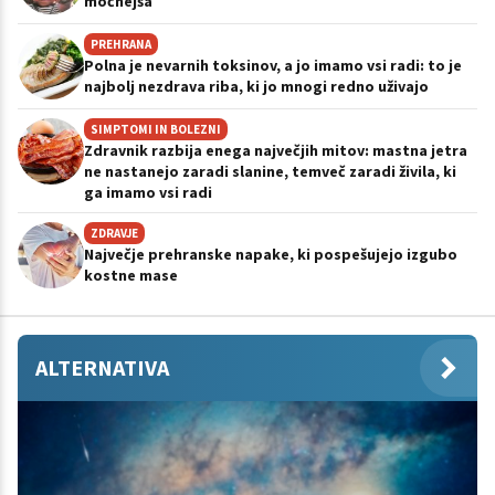
močnejša
PREHRANA
Polna je nevarnih toksinov, a jo imamo vsi radi: to je
najbolj nezdrava riba, ki jo mnogi redno uživajo
SIMPTOMI IN BOLEZNI
Zdravnik razbija enega največjih mitov: mastna jetra
ne nastanejo zaradi slanine, temveč zaradi živila, ki
ga imamo vsi radi
ZDRAVJE
Največje prehranske napake, ki pospešujejo izgubo
kostne mase
ALTERNATIVA