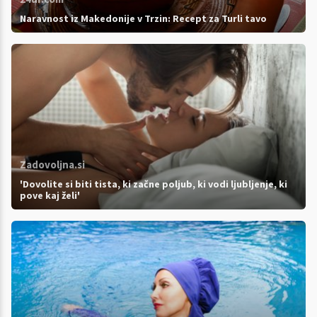
Naravnost iz Makedonije v Trzin: Recept za Turli tavo
Zadovoljna.si
'Dovolite si biti tista, ki začne poljub, ki vodi ljubljenje, ki
pove kaj želi'