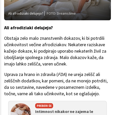
Ali afrodiziaki delujejo?
FOTO: Dreamstime
Ali afrodiziaki delujejo?
Obstaja zelo malo znanstvenih dokazov, ki bi potrdili
učinkovitost večine afrodiziakov. Nekatere raziskave
kažejo dokaze, ki podpirajo uporabo nekaterih živil za
izboljšanje spolnega zdravja. Malo dokazov kaže, da
imajo lahko zelišča, varen učinek.
Uprava za hrano in zdravila (
FDA
) ne ureja zelišč ali
zeliščnih dodatkov, kar pomeni, da ne morejo potrditi,
da so sestavine, navedene v posameznem izdelku,
točne, varne ali tako učinkovite, kot se oglašujejo.
PREBERI ŠE
Intimnost nikakor ne zajema le