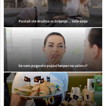
Postali ste družina in življenje ... teče dalje
Se vam pogosto pojavi herpes na ustnici?