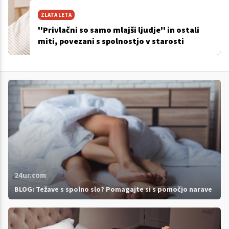
ZLATA LETA
''Privlačni so samo mlajši ljudje'' in ostali
miti, povezani s spolnostjo v starosti
24ur.com
BLOG: Težave s spolno slo? Pomagajte si s pomočjo narave