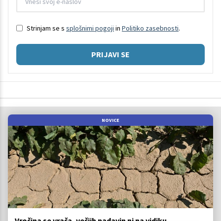
Strinjam se s
splošnimi pogoji
in
Politiko zasebnosti
.
PRIJAVI SE
NOVICE
Vročina se vrača, večjih padavin ni na vidiku