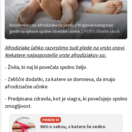
Raziskovalci so afrodiziake razvrstili v tri glavne kategorije
glede na njihove spolne stranske učinke.
FOTO: Shutterstock
Afrodiziake lahko razvrstimo tudi glede na vrsto snovi.
Nekatere najpogostejše vrste afrodiziakov so:
- Živila, ki naj bi povečala spolno željo.
- Zeliščni dodatki, za katere se domneva, da imajo
afrodiziačne učinke.
- Predpisana zdravila, kot je viagra, ki povečujejo spolno
zmogljivost.
PREBERI ŠE
Miti o seksu, v katere še vedno