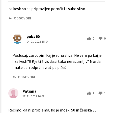
za kesh so se pripravljen poročiti s suho slivo
ODGOVORI
puba60
0
0
04. 01. 2025 15.04
Poslušaj, zastopim kaj je suha sliva! Ne vem pa kaj je
!!za kesh?!! Kje ti živiš da si tako nerazumljiv? Morda
imate dan odprtih vrat pa pišeš
ODGOVORI
Patiana
1
1
27. 11. 2022 16.07
Recimo, da ni problema, ko je moški 50 in ženska 30.