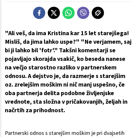
"Ali veš, da ima Kristina kar 15 let starejšega!
Misliš, da jima lahko uspe?" "Ne verjamem, saj
bi ji lahko bil 'fotr'." Takšni komentarji se
pojavljajo skorajda vsakič, ko beseda nanese
na večjo starostno razliko v partnerskem
odnosu. A dejstvo je, da razmerje s starejšim
oz. zrelejšim moškim ni nič manj uspešno, če
oba partnerja delita podobne življenjske
vrednote, sta složna v pričakovanjih, željah in
načrtih za prihodnost.
Partnerski odnos s starejšim moškim je pri dvajsetih