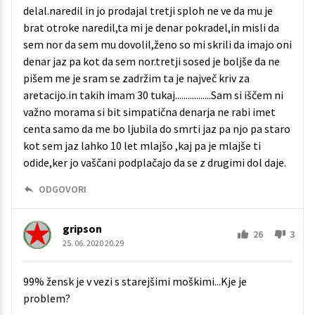
delal.naredil in jo prodajal tretji sploh ne ve da mu je
brat otroke naredil,ta mi je denar pokradel,in misli da
sem nor da sem mu dovolil,ženo so mi skrili da imajo oni
denar jaz pa kot da sem nor.tretji sosed je boljše da ne
pišem me je sram se zadržim ta je največ kriv za
aretacijo.in takih imam 30 tukaj.................Sam si iščem ni
važno morama si bit simpatična denarja ne rabi imet
centa samo da me bo ljubila do smrti jaz pa njo pa staro
kot sem jaz lahko 10 let mlajšo ,kaj pa je mlajše ti
odide,ker jo vaščani podplačajo da se z drugimi dol daje.
ODGOVORI
gripson
26
3
25. 06. 2020 20.29
99% žensk je v vezi s starejšimi moškimi...Kje je
problem?