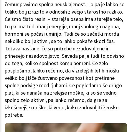
čemur pravimo spolna neusklajenost. To pa je lahko še
toliko bolj izrazito v odnosih z večjo starostno razliko.
Če smo čisto realni – starejša oseba ima starejše telo,
to pa ima tudi manj energije, manj spolnega nagona,
hormoni se počasi umirijo. Tudi če so začetki morda
nekoliko bolj aktivni, se to lahko pokaže skozi čas.
Težava nastane, če so potrebe nezadovoljene in
prinesejo nezadovoljstvo. Seveda pa je tudi to odvisno
od tega, koliko spolnost komu pomeni. Če zelo
posplošimo, lahko rečemo, da v zrelejših letih moški
veliko bolj išče čustveno povezanost kot pretirane
spolne podvige med rjuhami. Če pogledamo še drugo
plat, ki se nanaša na zrelejše moške, ki so še vedno
spolno zelo aktivni, pa lahko rečemo, da gre za
izkušenejše moške, ki vedo, kako zadovoljiti ženske
potrebe.