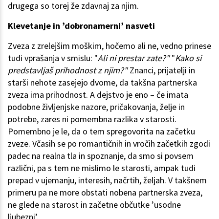
drugega so torej že zdavnaj za njim.
Klevetanje in ’dobronamerni’ nasveti
Zveza z zrelejšim moškim, hočemo ali ne, vedno prinese
tudi vprašanja v smislu: "
Ali ni prestar zate?"
"
Kako si
predstavljaš prihodnost z njim?"
Znanci, prijatelji in
starši nehote zasejejo dvome, da takšna partnerska
zveza ima prihodnost. A dejstvo je eno – če imata
podobne življenjske nazore, pričakovanja, želje in
potrebe, zares ni pomembna razlika v starosti.
Pomembno je le, da o tem spregovorita na začetku
zveze. Včasih se po romantičnih in vročih začetkih zgodi
padec na realna tla in spoznanje, da smo si povsem
različni, pa s tem ne mislimo le starosti, ampak tudi
prepad v ujemanju, interesih, načrtih, željah. V takšnem
primeru pa ne more obstati nobena partnerska zveza,
ne glede na starost in začetne občutke ’usodne
ljubezni’.