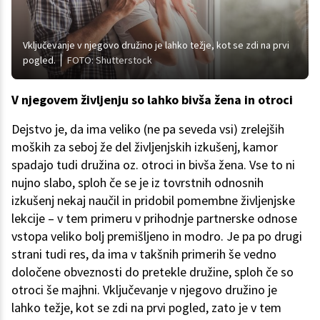
Vključevanje v njegovo družino je lahko težje, kot se zdi na prvi
pogled.
FOTO: Shutterstock
V njegovem življenju so lahko bivša žena in otroci
Dejstvo je, da ima veliko (ne pa seveda vsi) zrelejših
moških za seboj že del življenjskih izkušenj, kamor
spadajo tudi družina oz. otroci in bivša žena. Vse to ni
nujno slabo, sploh če se je iz tovrstnih odnosnih
izkušenj nekaj naučil in pridobil pomembne življenjske
lekcije – v tem primeru v prihodnje partnerske odnose
vstopa veliko bolj premišljeno in modro. Je pa po drugi
strani tudi res, da ima v takšnih primerih še vedno
določene obveznosti do pretekle družine, sploh če so
otroci še majhni. Vključevanje v njegovo družino je
lahko težje, kot se zdi na prvi pogled, zato je v tem