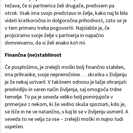
težava, če si partnerica želi drugače, predvsem pa
otrok. Vsak ima svojo predstavo in želje, kako naj bi bila
videti kratkoročna in dolgoročna prihodnost, zato se je
v tem primeru treba pogovoriti. Najslabše je, če
projiciramo svoje želje v partnerja in napačno
domnevamo, da si želi enako kot mi.
Finančna (ne)stabilnost
Če posplošimo, je zrelejši moški bolj finančno stabilen,
ima prihranke, svoje nepremičnine … skratka v življenju
je že nekaj ustvaril. V takšnem odnosu je lažje ohranjati
predvidljiv in varen način življenja, saj omogoča trdne
temelje. To pa je seveda veliko bolj pomirjujoče v
primerjavi z nekom, ki še vedno skuša spoznati, kdo je,
se išče in ne ve natančno, v kaj bi se v življenju usmeril. A
seveda to ne velja za vse – zrelejši moški ni nujno tudi
uspešen.