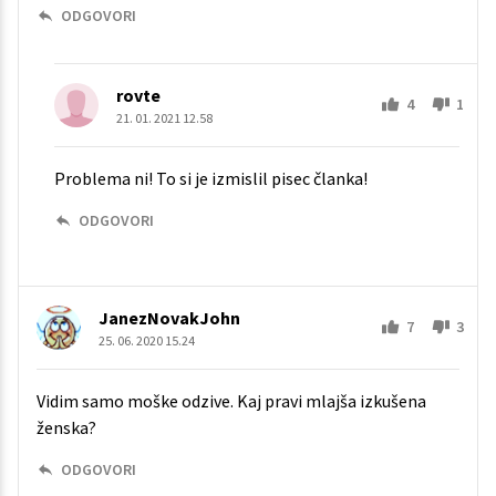
ODGOVORI
rovte
4
1
21. 01. 2021 12.58
Problema ni! To si je izmislil pisec članka!
ODGOVORI
JanezNovakJohn
7
3
25. 06. 2020 15.24
Vidim samo moške odzive. Kaj pravi mlajša izkušena
ženska?
ODGOVORI