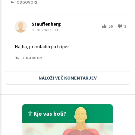
ODGOVORI
Stauffenberg
56
3
06. 03. 2020 15.13
Ha,ha, pri mladih pa triper.
ODGOVORI
NALOŽI VEČ KOMENTARJEV
Kje vas boli?