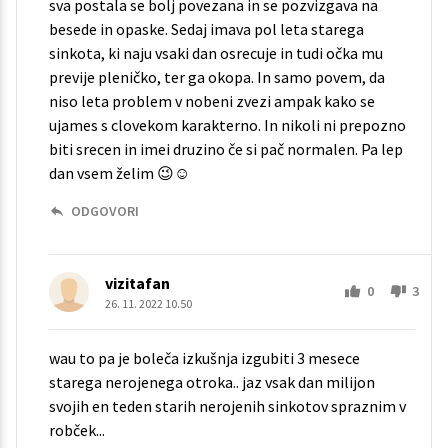
sva postala se bolj povezana in se pozvizgava na
besede in opaske. Sedaj imava pol leta starega
sinkota, ki naju vsaki dan osrecuje in tudi očka mu
previje pleničko, ter ga okopa. In samo povem, da
niso leta problem v nobeni zvezi ampak kako se
ujames s clovekom karakterno. In nikoli ni prepozno
biti srecen in imei druzino če si pač normalen. Pa lep
dan vsem želim 😉☺
ODGOVORI
vizitafan
0
3
26. 11. 2022 10.50
wau to pa je boleča izkušnja izgubiti 3 mesece
starega nerojenega otroka.. jaz vsak dan milijon
svojih en teden starih nerojenih sinkotov spraznim v
robček...