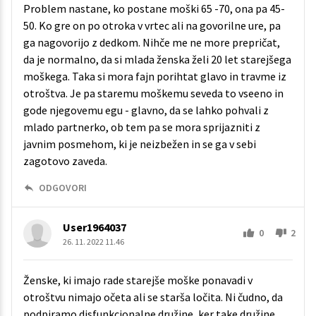
Problem nastane, ko postane moški 65 -70, ona pa 45-
50. Ko gre on po otroka v vrtec ali na govorilne ure, pa
ga nagovorijo z dedkom. Nihče me ne more prepričat,
da je normalno, da si mlada ženska želi 20 let starejšega
moškega. Taka si mora fajn porihtat glavo in travme iz
otroštva. Je pa staremu moškemu seveda to vseeno in
gode njegovemu egu - glavno, da se lahko pohvali z
mlado partnerko, ob tem pa se mora sprijazniti z
javnim posmehom, ki je neizbežen in se ga v sebi
zagotovo zaveda.
ODGOVORI
User1964037
0
2
26. 11. 2022 11.46
Ženske, ki imajo rade starejše moške ponavadi v
otroštvu nimajo očeta ali se starša ločita. Ni čudno, da
podpiramo disfunkcionalne družine, ker take družine