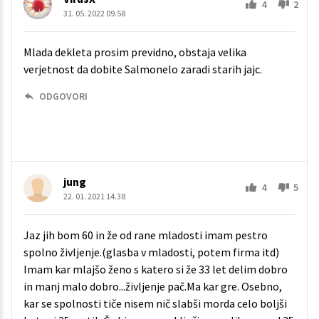
4
2
31. 05. 2022 09.58
Mlada dekleta prosim previdno, obstaja velika
verjetnost da dobite Salmonelo zaradi starih jajc.
ODGOVORI
jung
4
5
22. 01. 2021 14.38
Jaz jih bom 60 in že od rane mladosti imam pestro
spolno življenje.(glasba v mladosti, potem firma itd)
Imam kar mlajšo ženo s katero si že 33 let delim dobro
in manj malo dobro...življenje pač.Ma kar gre. Osebno,
kar se spolnosti tiče nisem nič slabši morda celo boljši