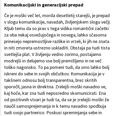
Komunikacijski in generacijski prepad
Če je moški več let, morda desetletij starejši, je prepad
v slogu komunikacije, navadah, življenjskem slogu večji.
Kljub temu da so prav s tega vidika romantični začetki
za oba nekaj osvežujočega in novega, lahko sčasoma
prinesejo nepremostljive razlike in vrzeli, ki jih ne znata
in niti zmoreta ustrezno uskladiti. Obstaja pa tudi tista
svetlejša plat. V življenju vedno zorimo, postajamo
modrejši in delujemo vse bolj premišljeno in ne več
toliko nagonsko. To pa pomeni tudi, da smo lahko bolj
iskreni do sebe in svojih občutkov. Komunikacija je v
takšnem odnosu bolj transparentna, brez skritih
sporočil, jasna in direktna. Zrelejši moški navadno ve,
kaj hoče, kar zna tudi neposredno skomunicirati. Ena
od pozitivnih stvari je tudi ta, da se je zrelejši moški že
naučil samosprejemanja in k temu navadno spodbuja
tudi svojo partnerico. Poskusi spreminjanja sebe in