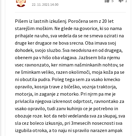
5
1
22. 11. 2021 14.00
Pišem iz lastnih izkušenj. Poročena sem z 20 let
starejšim moškim. Ne glede na govorice, ki so nama
prihajale na uho, sva vedela da se ne smeva ozirati na
druge ker drugace ne bova srecna. Oba imava svoj
dohodek, svojo sluzbo. Sva neodvisna en od drugega,
obenem pa v hišo oba vlagava. Jazbsem bila njemu
vsec ravnonzato, ker nimam našminkanih nohtov, se
ne šminkam veliko, razen okolimoči, moja koža pa se
ni obcutila pudra. Poleg tega sem za vsako kmecko
opravilo, kosnja trave z bičeško, voznja traktorja,
motorja, in zaganje z motorko. Pri njrm pa me je
privlacila njegova izkrenost odprtost, ravnontako za
vsako opravilo, tudi zanv kuhinjo ce je potrebno in
obozuje roze. kot da nebi vedelanda sva za skupaj, sva
sla cez boleco izkusnjo, pri 3mesecih nosecnosti sva
izgubila otroka, a to naju ni spravilo narazen ampak