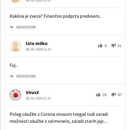
06. 03. 2020 12.07
Kakšna je zveza? Finančno podprta predvsem...
ODGOVORI
lolo milko
8
51
06. 03. 2020 11.13
Fuj...
ODGOVORI
VirusX
26
47
06. 03. 2020 11.11
Poleg okužbe z Corona virusom tvegaš tudi zaradi
možnosti okužbe z salmonelo, zaradi starih jajc....