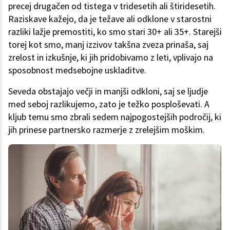
precej drugačen od tistega v tridesetih ali štiridesetih.
Raziskave kažejo, da je težave ali odklone v starostni
razliki lažje premostiti, ko smo stari 30+ ali 35+. Starejši
torej kot smo, manj izzivov takšna zveza prinaša, saj
zrelost in izkušnje, ki jih pridobivamo z leti, vplivajo na
sposobnost medsebojne uskladitve.
Seveda obstajajo večji in manjši odkloni, saj se ljudje
med seboj razlikujemo, zato je težko posploševati. A
kljub temu smo zbrali sedem najpogostejših področij, ki
jih prinese partnersko razmerje z zrelejšim moškim.