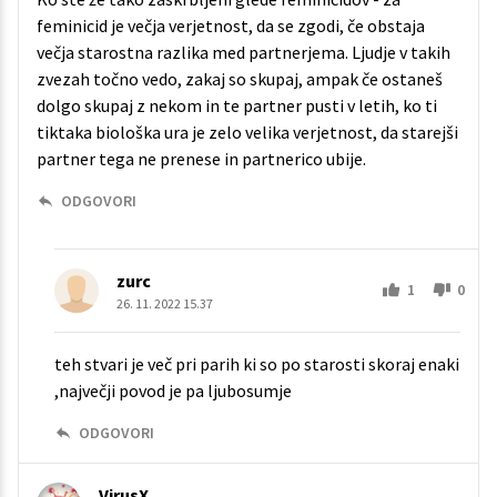
feminicid je večja verjetnost, da se zgodi, če obstaja
večja starostna razlika med partnerjema. Ljudje v takih
zvezah točno vedo, zakaj so skupaj, ampak če ostaneš
dolgo skupaj z nekom in te partner pusti v letih, ko ti
tiktaka biološka ura je zelo velika verjetnost, da starejši
partner tega ne prenese in partnerico ubije.
ODGOVORI
zurc
1
0
26. 11. 2022 15.37
teh stvari je več pri parih ki so po starosti skoraj enaki
,največji povod je pa ljubosumje
ODGOVORI
VirusX