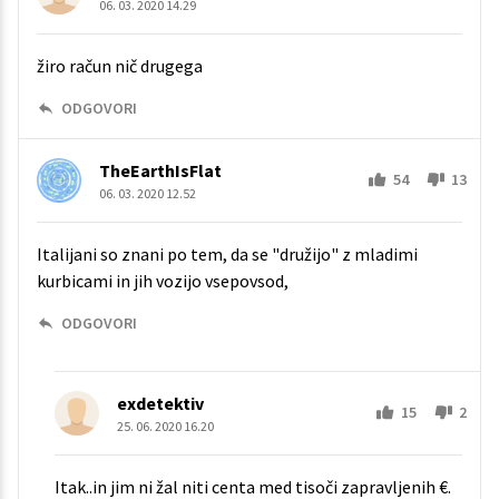
06. 03. 2020 14.29
žiro račun nič drugega
ODGOVORI
TheEarthIsFlat
54
13
06. 03. 2020 12.52
Italijani so znani po tem, da se "družijo" z mladimi
kurbicami in jih vozijo vsepovsod,
ODGOVORI
exdetektiv
15
2
25. 06. 2020 16.20
Itak..in jim ni žal niti centa med tisoči zapravljenih €.