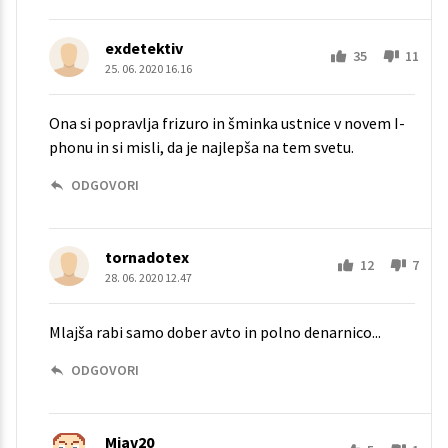
exdetektiv
35
11
25. 06. 2020 16.16
Ona si popravlja frizuro in šminka ustnice v novem I-
phonu in si misli, da je najlepša na tem svetu.
ODGOVORI
tornadotex
12
7
28. 06. 2020 12.47
Mlajša rabi samo dober avto in polno denarnico...
ODGOVORI
Miav20