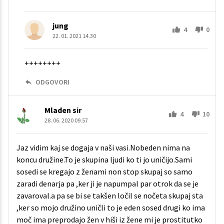
jung
4
0
22. 01. 2021 14.30
++++++++
ODGOVORI
Mladen sir
4
10
28. 06. 2020 09.57
Jaz vidim kaj se dogaja v naši vasi.Nobeden nima na
koncu družine.To je skupina ljudi ko ti jo uničijo.Sami
sosedi se kregajo z ženami non stop skupaj so samo
zaradi denarja pa ,ker ji je napumpal par otrok da se je
zavaroval.a pa se bi se takšen ločil se nočeta skupaj sta
,ker so mojo družino uničli to je eden sosed drugi ko ima
moč ima preprodajo žen v hiši iz žene mi je prostitutko