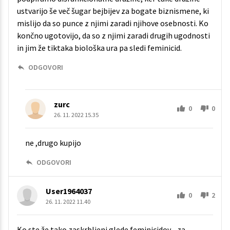
ustvarijo še več šugar bejbijev za bogate biznismene, ki
mislijo da so punce z njimi zaradi njihove osebnosti. Ko
končno ugotovijo, da so z njimi zaradi drugih ugodnosti
in jim že tiktaka biološka ura pa sledi feminicid.
ODGOVORI
zurc
0
0
26. 11. 2022 15.35
ne ,drugo kupijo
ODGOVORI
User1964037
0
2
26. 11. 2022 11.40
Ko ste že tako zaskrbljeni glede feminicidov - za