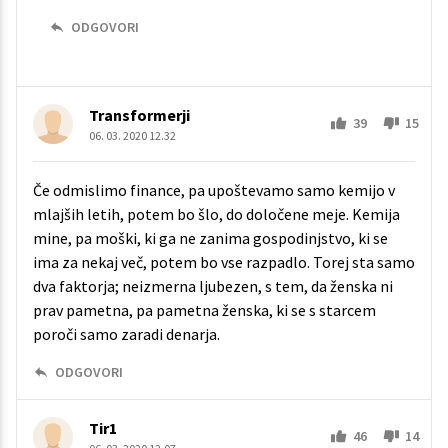
ODGOVORI
Transformerji
39
15
06. 03. 2020 12.32
Če odmislimo finance, pa upoštevamo samo kemijo v
mlajših letih, potem bo šlo, do določene meje. Kemija
mine, pa moški, ki ga ne zanima gospodinjstvo, ki se
ima za nekaj več, potem bo vse razpadlo. Torej sta samo
dva faktorja; neizmerna ljubezen, s tem, da ženska ni
prav pametna, pa pametna ženska, ki se s starcem
poroči samo zaradi denarja.
ODGOVORI
Tir1
46
14