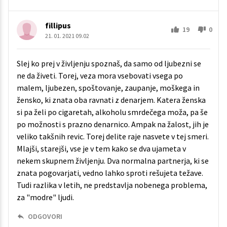
fillipus
19
0
21. 01. 2021 09.02
Slej ko prej v življenju spoznaš, da samo od ljubezni se
ne da živeti. Torej, veza mora vsebovati vsega po
malem, ljubezen, spoštovanje, zaupanje, moškega in
žensko, ki znata oba ravnati z denarjem. Katera ženska
si pa želi po cigaretah, alkoholu smrdečega moža, pa še
po možnosti s prazno denarnico. Ampak na žalost, jih je
veliko takšnih revic. Torej delite raje nasvete v tej smeri.
Mlajši, starejši, vse je v tem kako se dva ujameta v
nekem skupnem življenju. Dva normalna partnerja, ki se
znata pogovarjati, vedno lahko sproti rešujeta težave.
Tudi razlika v letih, ne predstavlja nobenega problema,
za "modre" ljudi.
ODGOVORI