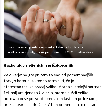
Vsak ima svojo predstavo in želje, kako naj bi bila videti
kratkoročna in dolgoročna prihodnost.
FOTO: Shutterstock
Razkorak v življenjskih pričakovanjih
Zelo verjetno gre pri tem za eno od pomembnejših
točk, o katerih je vredno razmisliti, če je
starostna razlika precej velika. Morda si zrelejši partner
želi bolj umirjenega življenja, morda si želi veliko
potovati in se posvetiti predvsem lastnim potrebam,
brez ustvarjanja družine. V tem primeru lahko nastane