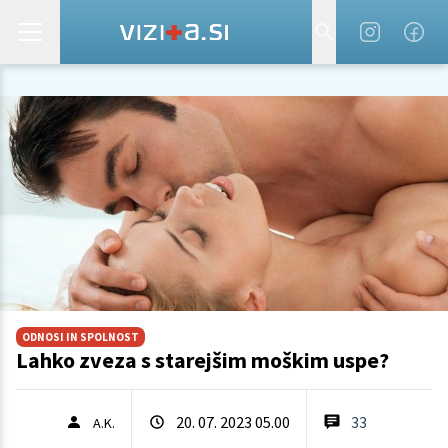
ODNOSI IN SPOLNOST
Lahko zveza s starejšim moškim uspe?
20. 07. 2023 05.00
33
A.K.