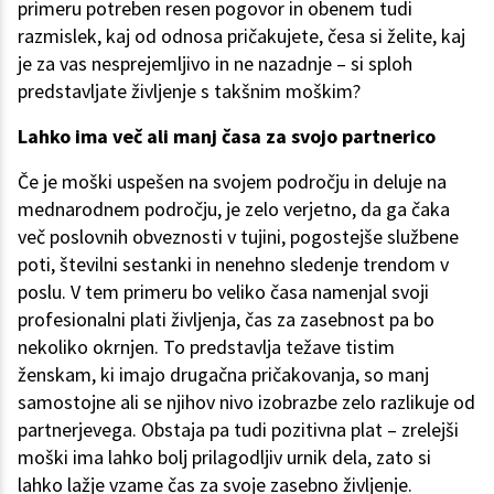
primeru potreben resen pogovor in obenem tudi
razmislek, kaj od odnosa pričakujete, česa si želite, kaj
je za vas nesprejemljivo in ne nazadnje – si sploh
predstavljate življenje s takšnim moškim?
Lahko ima več ali manj časa za svojo partnerico
Če je moški uspešen na svojem področju in deluje na
mednarodnem področju, je zelo verjetno, da ga čaka
več poslovnih obveznosti v tujini, pogostejše službene
poti, številni sestanki in nenehno sledenje trendom v
poslu. V tem primeru bo veliko časa namenjal svoji
profesionalni plati življenja, čas za zasebnost pa bo
nekoliko okrnjen. To predstavlja težave tistim
ženskam, ki imajo drugačna pričakovanja, so manj
samostojne ali se njihov nivo izobrazbe zelo razlikuje od
partnerjevega. Obstaja pa tudi pozitivna plat – zrelejši
moški ima lahko bolj prilagodljiv urnik dela, zato si
lahko lažje vzame čas za svoje zasebno življenje.