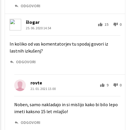
ODGOVORI
šlogar
15
0
25. 06. 2020 14.54
In koliko od vas komentatorjev tu spodaj govori iz
lastnih izkušenj?
ODGOVORI
rovte
9
0
21. 01. 2021 13.00
Noben, samo nakladajo in si mislijo kako bi bilo lepo
imeti kaksno 15 let mlajšo!
ODGOVORI