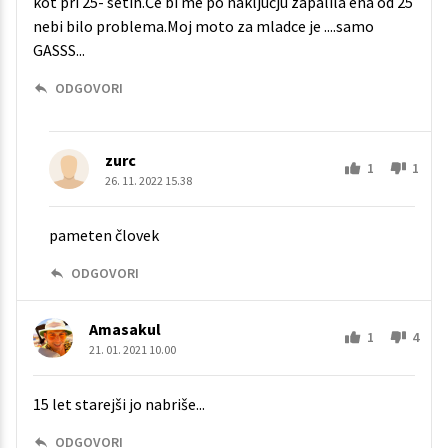
kot pri 25- setih.Če bi me po naključju zapalila ena od 25
nebi bilo problema.Moj moto za mladce je ....samo
GASSS...
ODGOVORI
zurc
1
1
26. 11. 2022 15.38
pameten človek
ODGOVORI
Amasakul
1
4
21. 01. 2021 10.00
15 let starejši jo nabriše...
ODGOVORI