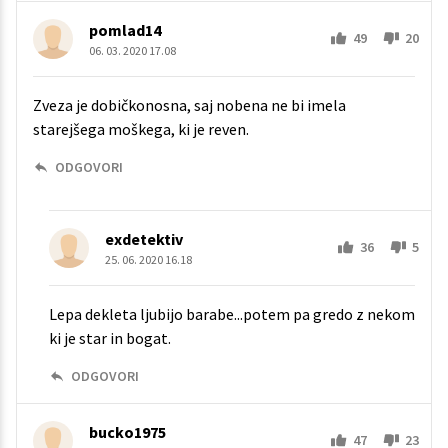
pomlad14
49
20
06. 03. 2020 17.08
Zveza je dobičkonosna, saj nobena ne bi imela
starejšega moškega, ki je reven.
ODGOVORI
exdetektiv
36
5
25. 06. 2020 16.18
Lepa dekleta ljubijo barabe...potem pa gredo z nekom
ki je star in bogat.
ODGOVORI
bucko1975
47
23