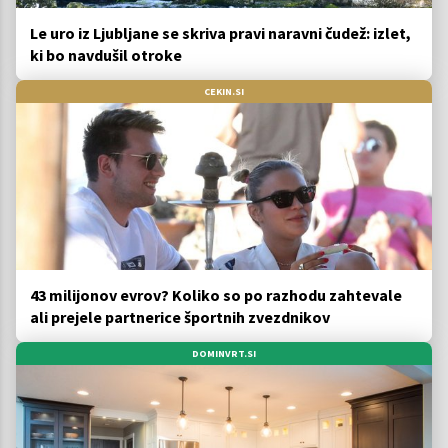
Le uro iz Ljubljane se skriva pravi naravni čudež: izlet,
ki bo navdušil otroke
CEKIN.SI
43 milijonov evrov? Koliko so po razhodu zahtevale
ali prejele partnerice športnih zvezdnikov
DOMINVRT.SI