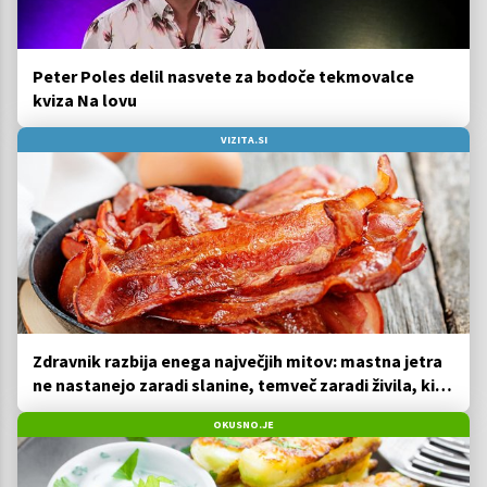
Peter Poles delil nasvete za bodoče tekmovalce
kviza Na lovu
VIZITA.SI
Zdravnik razbija enega največjih mitov: mastna jetra
ne nastanejo zaradi slanine, temveč zaradi živila, ki
ga imamo vsi radi
OKUSNO.JE