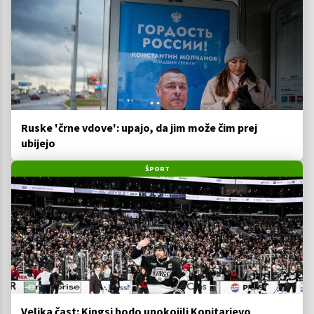
Ruske 'črne vdove': upajo, da jim može čim prej
ubijejo
ŠPORT
Velika čast: Kingsi bodo upokojili Kopitarjevo