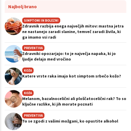
Najbolj brano
SIMPTOMI IN BOLEZNI
Zdravnik razbija enega največjih mitov: mastna jetra
ne nastanejo zaradi slanine, temveč zaradi živila, ki
ga imamo vsi radi
PREVENTIVA
Zdravniki opozarjajo: to je največja napaka, ki jo
ljudje delajo med vročino
KOŽA
Katere vrste raka imajo kot simptom srbečo kožo?
KOŽA
Melanom, bazalnocelični ali ploščatocelični rak? To so
ključne razlike, ki jih morate poznati
PREVENTIVA
To se zgodi z vašimi možgani, ko opustite alkohol