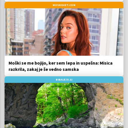
MOSKISVET.COM
Moški se me bojijo, ker sem lepa in uspešna: Misica
razkrila, zakaj je še vedno samska
BIBALEZE.SI