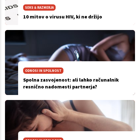
SEKS & RAZMERJA
10 mitov o virusu HIV, ki ne držijo
ODNOSI IN SPOLNOST
Spolna zasvojenost: ali lahko računalnik
resnično nadomesti partnerja?