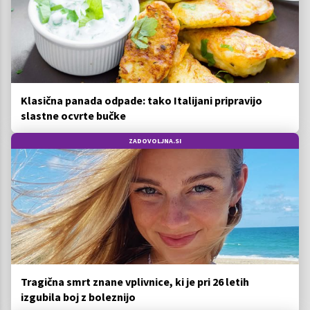
Klasična panada odpade: tako Italijani pripravijo
slastne ocvrte bučke
ZADOVOLJNA.SI
Tragična smrt znane vplivnice, ki je pri 26 letih
izgubila boj z boleznijo