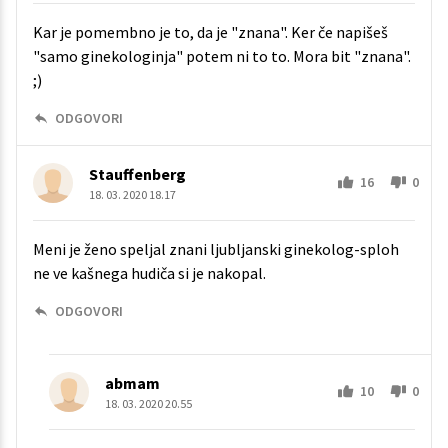
Kar je pomembno je to, da je "znana". Ker če napišeš
"samo ginekologinja" potem ni to to. Mora bit "znana".
;)
ODGOVORI
Stauffenberg
16
0
18. 03. 2020 18.17
Meni je ženo speljal znani ljubljanski ginekolog-sploh
ne ve kašnega hudiča si je nakopal.
ODGOVORI
abmam
10
0
18. 03. 2020 20.55