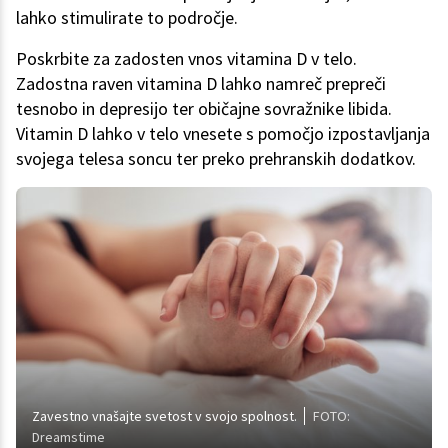
lahko stimulirate to področje.
Poskrbite za zadosten vnos vitamina D v telo.
Zadostna raven vitamina D lahko namreč prepreči
tesnobo in depresijo ter običajne sovražnike libida.
Vitamin D lahko v telo vnesete s pomočjo izpostavljanja
svojega telesa soncu ter preko prehranskih dodatkov.
Zavestno vnašajte svetost v svojo spolnost.
FOTO:
Dreamstime