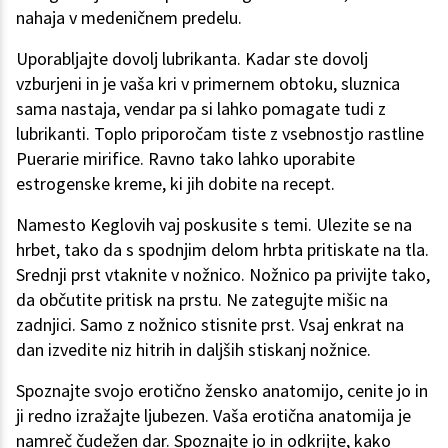
nahaja v medeničnem predelu.
Uporabljajte dovolj lubrikanta. Kadar ste dovolj
vzburjeni in je vaša kri v primernem obtoku, sluznica
sama nastaja, vendar pa si lahko pomagate tudi z
lubrikanti. Toplo priporočam tiste z vsebnostjo rastline
Puerarie mirifice. Ravno tako lahko uporabite
estrogenske kreme, ki jih dobite na recept.
Namesto Keglovih vaj poskusite s temi. Ulezite se na
hrbet, tako da s spodnjim delom hrbta pritiskate na tla.
Srednji prst vtaknite v nožnico. Nožnico pa privijte tako,
da občutite pritisk na prstu. Ne zategujte mišic na
zadnjici. Samo z nožnico stisnite prst. Vsaj enkrat na
dan izvedite niz hitrih in daljših stiskanj nožnice.
Spoznajte svojo erotično žensko anatomijo, cenite jo in
ji redno izražajte ljubezen. Vaša erotična anatomija je
namreč čudežen dar. Spoznajte jo in odkrijte, kako