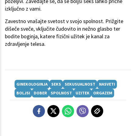
poželjivi. Zavedajte se, da se boljši seks lahko prične
izključno z vami.
Zavestno vnašajte svetost v svojo spolnost. Prižgite
dišeče sveče, vključite čudovito in nežno glasbo ter
bodite boginja, katere fizični užitek je kanal za
zdravljenje telesa.
GINEKOLOGINJA
SEKS
SEKUSUALNOST
NASVETI
BOLJSI
DOBER
SPOLNOST
UZITEK
ORGAZEM