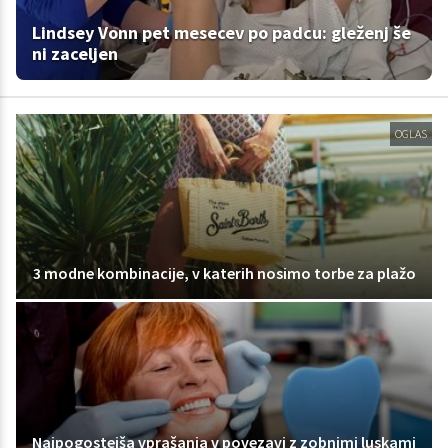
Lindsey Vonn pet mesecev po padcu: gleženj še
ni zaceljen
OGLAS
3 modne kombinacije, v katerih nosimo torbe za plažo
Najpogostejša vprašanja v povezavi z zobnimi luskami