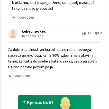
Moškemu, ki ti je speljal ženo, se najbolj maščuješ
tako, da mu jo prepustiš!
ODGOVORI
kekec_pokec
17
0
18. 03. 2020 14.09
Za dobro spolnost večina od nas ne rabi nobenega
nasveta ginekologa, ker je 90% vzburjenja v glavi in
temu, kaj čutiš do osebe s katero sexaš, če so pa stvari
fizično narobe potem pa ja
ODGOVORI
Kje vas boli?