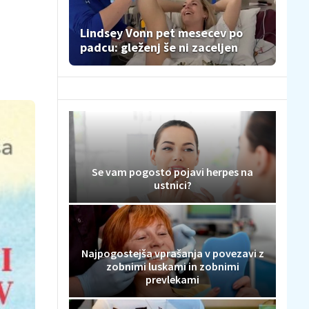
Lindsey Vonn pet mesecev po
padcu: gleženj še ni zaceljen
Se vam pogosto pojavi herpes na
ustnici?
Najpogostejša vprašanja v povezavi z
zobnimi luskami in zobnimi
prevlekami