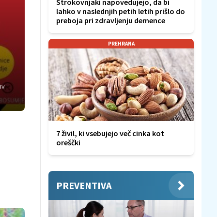
Strokovnjaki napovedujejo, da bi
lahko v naslednjih petih letih prišlo do
preboja pri zdravljenju demence
PREHRANA
iv
7 živil, ki vsebujejo več cinka kot
oreščki
PREVENTIVA