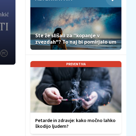
Ste že slišali za "kopanje v
zvezdah"? To naj bi pomirjalo um
PREVENTIVA
Petarde in zdravje: kako močno lahko
škodijo ljudem?