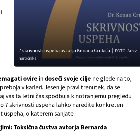
i
7 skrivnosti uspeha avtorja Kenana Crnkića
FOTO: Arhiv
naročnika
emagati ovire
in
doseči svoje cilje
ne glede na to,
e preboja v karieri. Jesen je pravi trenutek, da se
 saj vas ta letni čas spodbuja k notranjemu pregledu
jo 7 skrivnosti uspeha lahko naredite konkreten
t uspeha, o katerem sanjate.
ižjimi: Toksična čustva avtorja Bernarda