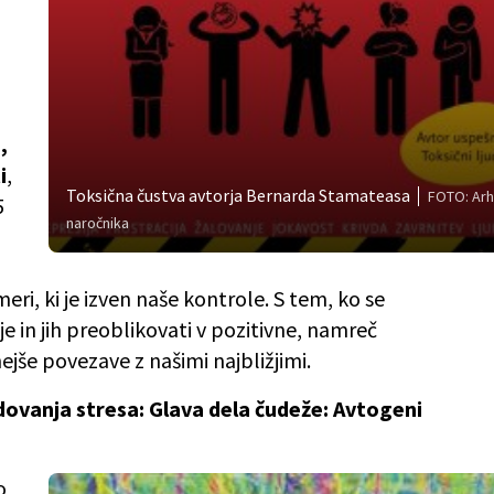
,
i
,
Toksična čustva avtorja Bernarda Stamateasa
FOTO: Arh
5
naročnika
meri, ki je izven naše kontrole. S tem, ko se
e in jih preoblikovati v pozitivne, namreč
ejše povezave z našimi najbližjimi.
dovanja stresa: Glava dela čudeže: Avtogeni
o