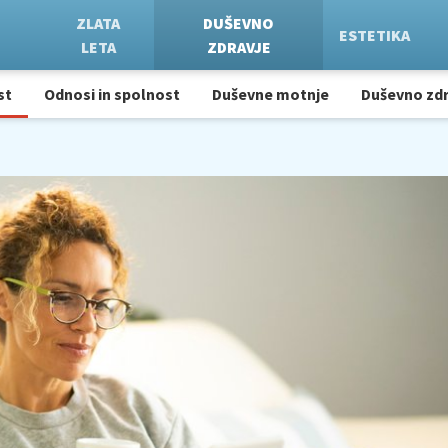
ZLATA
DUŠEVNO
ESTETIKA
LETA
ZDRAVJE
st
Odnosi in spolnost
Duševne motnje
Duševno zdr