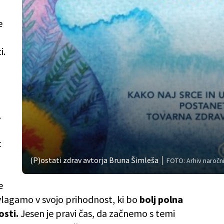
e
i.
.
t
(P)ostati zdrav avtorja Bruna Šimleša
FOTO: Arhiv naročn
e
agamo v svojo prihodnost, ki bo
bolj polna
osti.
Jesen je pravi čas, da začnemo s temi