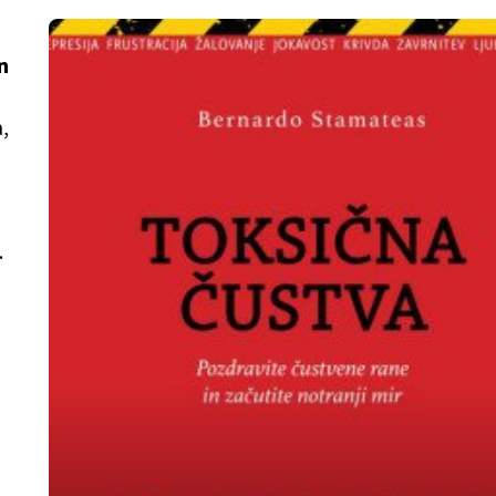
n
,
.