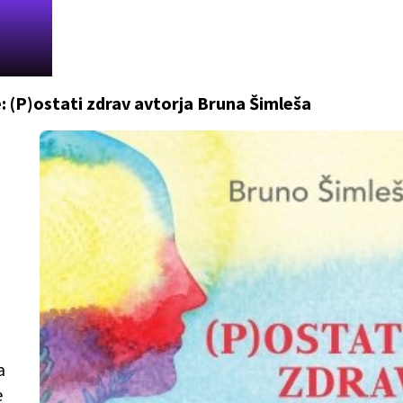
je: (P)ostati zdrav avtorja Bruna Šimleša
a
e