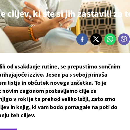
ciljev, ki ste si jih zastavili za t
ddih od vsakdanje rutine, se prepustimo sončnim
ihajajoče izzive. Jesen pa s seboj prinaša
em listju in občutek novega začetka. To je
 z novim zagonom postavljamo cilje za
igo v roki je ta prehod veliko lažji, zato smo
iljev in knjig, ki vam bodo pomagale na poti do
nju teh ciljev.