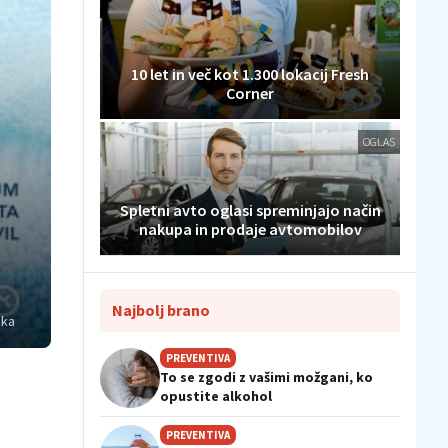
10 let in več kot 1.300 lokacij Fresh
Corner
OGLAS
Spletni avto oglasi spreminjajo način
nakupa in prodaje avtomobilov
Najbolj brano
ika
PREVENTIVA
To se zgodi z vašimi možgani, ko
opustite alkohol
PREVENTIVA