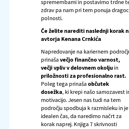
spremembami in postavimo trdne tem
zdrav pa nam pri tem ponuja dragoce
polnosti.
Če želite narediti naslednji korak
avtorja Kenana Crnkića
Napredovanje na kariernem področj
prinaša
večjo finančno varnost,
večji vpliv v delovnem okolju
in
priložnosti za profesionalno rast.
Poleg tega prinaša
občutek
dosežka
, ki krepi našo samozavest i
motivacijo. Jesen nas tudi na tem
področju spodbuja k razmisleku in je
idealen čas, da naredimo načrt za
korak naprej. Knjiga 7 skrivnosti