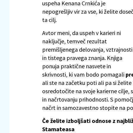
uspeha Kenana Crnkića je
nepogrešljiv vir za vse, ki želite doseč
ta cilj.
Avtor meni, da uspeh v karieri ni
naključje, temveč rezultat
premišljenega delovanja, vztrajnosti
in tistega pravega znanja. Knjiga
ponuja praktične nasvete in
skrivnosti, ki vam bodo pomagali
pr
ali ste na začetku poti ali pa si želit
osredotočite na svoje karierne cilje,
in načrtovanju prihodnosti. S pomoč
načrt in samozavestno stopite na po
Če želite izboljšati odnose z najbl
Stamateasa