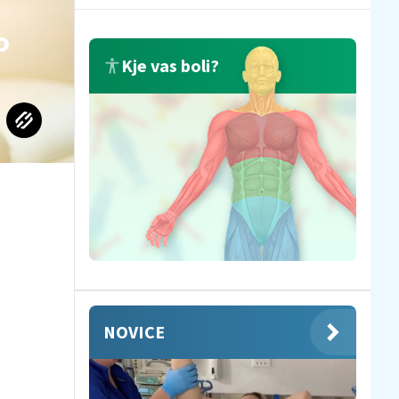
o
Kje vas boli?
NOVICE