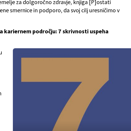
elje za dolgoročno zdravje, knjiga [P]ostati
ne smernice in podporo, da svoj cilj uresničimo v
 na kariernem področju: 7 skrivnosti uspeha
u
n