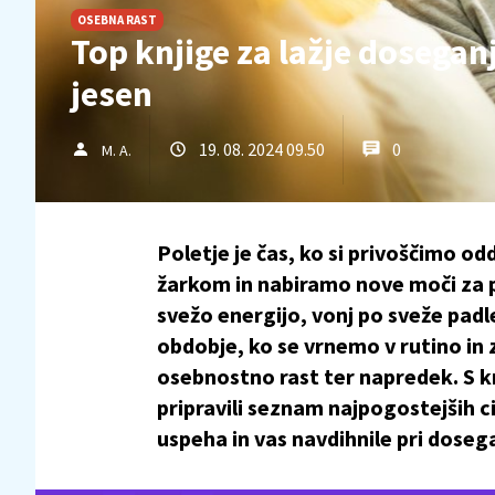
OSEBNA RAST
Top knjige za lažje doseganje 
jesen
19. 08. 2024 09.50
0
M. A.
Poletje je čas, ko si privoščimo o
žarkom in nabiramo nove moči za pr
svežo energijo, vonj po sveže padl
obdobje, ko se vrnemo v rutino in
osebnostno rast ter napredek. S knj
pripravili seznam najpogostejših c
uspeha in vas navdihnile pri dosega