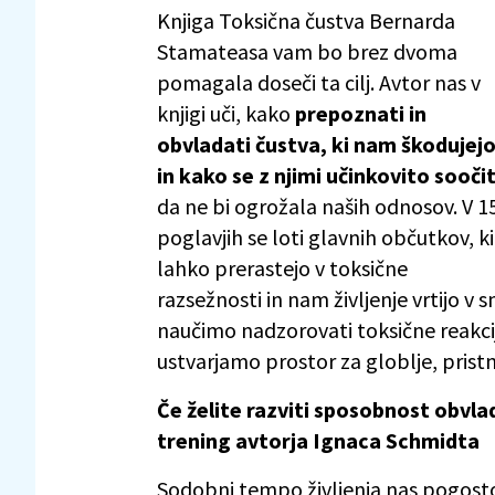
Knjiga Toksična čustva Bernarda
Stamateasa vam bo brez dvoma
pomagala doseči ta cilj. Avtor nas v
knjigi uči, kako
prepoznati in
obvladati čustva, ki nam škodujejo
in kako se z njimi učinkovito soočit
da ne bi ogrožala naših odnosov. V 1
poglavjih se loti glavnih občutkov, ki
lahko prerastejo v toksične
razsežnosti in nam življenje vrtijo v s
naučimo nadzorovati toksične reakcij
ustvarjamo prostor za globlje, pristn
Če želite razviti sposobnost obvla
trening avtorja Ignaca Schmidta
Sodobni tempo življenja nas pogost