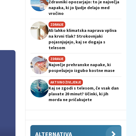
Zdravniki opozarjajo: to je največja
napaka, ki jo ljudje delajo med
vročino
ZDRAVJE
Ali lahko klimatska naprava vpliva
na krvni tlak? Strokovnjaki
pojasnjujejo, kaj se dogaja s
telesom
ZDRAVJE
Največje prehranske napake, ki
pospešujejo izgubo kostne mase
AKTIVNO ŽIVLJENJE
Kaj se zgodi s telesom, če vsak dan
plavate 20 minut? Učinki, ki jih
morda ne pričakujete
ALTERNATIVA