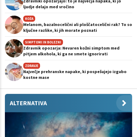
Zdravniki opozarjajo: to je največja napaka, ki jo
ljudje delajo med vročino
KOŽA
Melanom, bazalnocelični ali ploščatocelični rak? To so
ključne razlike, ki jih morate poznati
SIMPTOMI IN BOLEZNI
Zdravnik opozarja: Nevaren kožni simptom med
pitjem alkohola, ki ga ne smete ignorirati
ZDRAVJE
Največje prehranske napake, ki pospešujejo izgubo
kostne mase
ALTERNATIVA