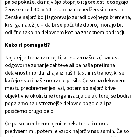
pa se pokaže, da najvišjo stopnjo izgorelosti dosegajo
ženske med 30 in 50 letom na menedžerskih mestih.
Ženske najbrž bolj izgorevajo zaradi dvojnega bremena,
ki si ga naložijo – da bi se počutile dobro, morajo biti
odlične tako na delovnem kot na zasebnem področju.
Kako si pomagati?
Najprej je treba razmejiti, ali so za našo izčrpanost
odgovorne zunanje zahteve ali pa naša pretirana
delavnost morda izhaja iz naših lastnih strahov, ki se
kažejo skozi naše notranje prisile. Če so na delovnem
mestu preobremenjeni vsi, potem so najbrž krive
objektivne okoliščine (organizacija dela), torej se bodisi
pogajamo za ustreznejše delovne pogoje ali pa
poiščemo drugo delo.
Če pa so preobremenjeni le nekateri ali morda
predvsem mi, potem je vzrok najbrž v nas samih. Če so