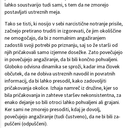
lahko soustvarijo tudi sami, s tem da ne zmorejo
postavljati ustreznih meja.
Tako se tisti, ki nosijo v sebi narcistične notranje prisile,
začnejo pretirano truditi in izgorevati, če jim okoliščine
ne omogočajo, da bi z normalnim angažiranjem
zadostili svoji potrebi po priznanju, saj so že starši od
njih pričakovali samo izjemne dosežke. Zato povečujejo
in povečujejo angažiranje, da bi bili končno pohvaljeni.
Globoko odvisna dinamika se sproži, kadar ima človek
občutek, da ne dobiva ustreznih navodil in povratnih
informacij, da bi lahko presodil, kako zadovoljiti
pričakovanja okolice. Izhaja namreč iz družine, kjer so
bila pričakovanja in zahteve staršev nekonsistentna, za
enako dejanje so bili otroci lahko pohvaljeni ali grajani.
Ker sami ne zmorejo presoditi, kdaj je dovolj,
povečujejo angažiranje (tudi čustveno), da ne bi bili za-
puščeni (odpuščeni).