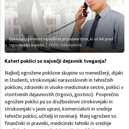
Poklicna izgorelost največkrat prizadane tiste, ki so bili pred
izgorelostjo uspešni.
FOTO: iStockphoto
Kateri poklici so največji dejavnik tveganja?
Najbolj ogrožene poklicne skupine so menedžerji, dijaki
in študenti, strokovnjaki naravoslovnih in tehničnih
poklicev, zdravniki in visoke medicinske sestre, poklici v
storitvenih dejavnostih (trgovci, gostinci). Povprečno
ogroženi poklici pa so družboslovni strokovnjaki in
strokovnjaki v javni upravi, komercialisti in srednje
tehnični poklici, učitelji in novinarji. Manj ogroženi so
finančniki in pravniki, medicinski tehniki in srednje