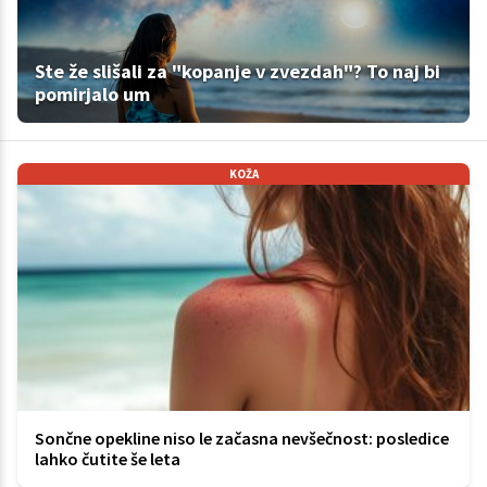
Ste že slišali za "kopanje v zvezdah"? To naj bi
pomirjalo um
KOŽA
Sončne opekline niso le začasna nevšečnost: posledice
lahko čutite še leta