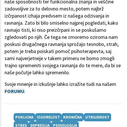
naše sposobnosti ter funkcionalna znanja in veščine
zadovoljive za to delovno mesto, potem najbrž
izčrpanost izhaja predvsem iz našega odzivanja in
ravnanja. Zato bi bilo smiselno najprej pogledati, kako
ravnajo tisti, ki niso preizčrpani in se poskušamo
zgledovati po njih. Če tega ne zmoremo oziroma nam
poskusi drugačnega ravnanja sprožajo tesnobo, strah,
potem je treba poiskati pomoč psihoterapevta, saj
sami najverjetneje v takem primeru ne bomo zmogli
trajno spremeniti svojega ravnanja do te mere, da bi se
naše počutje lahko spremenilo.
Svoje mnenje in izkušnje lahko izražite tudi na našem
FORUMU
.
POKLICNA
IZGORELOST
KRONIČNA
UTRUJENOST
STRES
DEPRESIJA
PSIHOLOGIJA