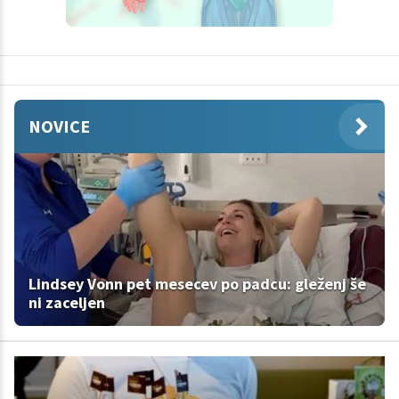
NOVICE
Lindsey Vonn pet mesecev po padcu: gleženj še
ni zaceljen