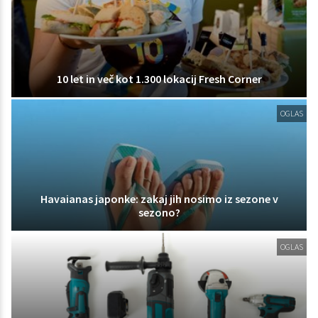
10 let in več kot 1.300 lokacij Fresh Corner
OGLAS
Havaianas japonke: zakaj jih nosimo iz sezone v
sezono?
OGLAS