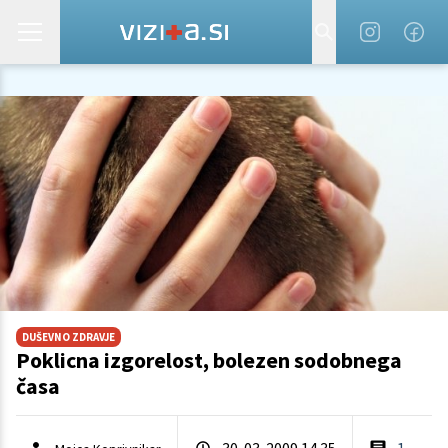
DUŠEVNO ZDRAVJE
Poklicna izgorelost, bolezen sodobnega
časa
30. 03. 2009 14.35
1