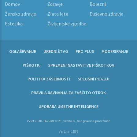
Domov
Zdravje
Bolezni
Žensko zdravje
Zlata leta
Duševno zdravje
Estetika
Življenjske zgodbe
OGLAŠEVANJE
UREDNIŠTVO
PRO PLUS
MODERIRANJE
PIŠKOTKI
SPREMENI NASTAVITVE PIŠKOTKOV
POLITIKA ZASEBNOSTI
SPLOŠNI POGOJI
PRAVILA RAVNANJA ZA ZAŠČITO OTROK
UPORABA UMETNE INTELIGENCE
ISSN 2630-1679 © 2021, Vizita.si, Vse pravice pridržane
Verzija: 1876