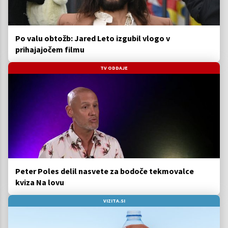
Po valu obtožb: Jared Leto izgubil vlogo v
prihajajočem filmu
TV ODDAJE
Peter Poles delil nasvete za bodoče tekmovalce
kviza Na lovu
VIZITA.SI