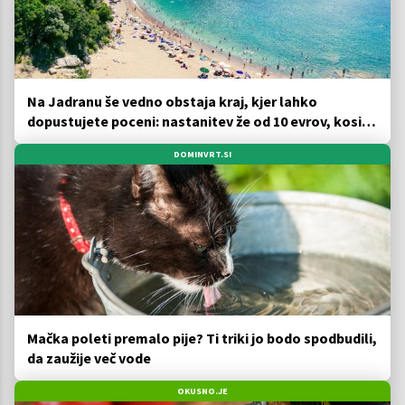
Na Jadranu še vedno obstaja kraj, kjer lahko
dopustujete poceni: nastanitev že od 10 evrov, kosilo
za pet evrov
DOMINVRT.SI
Mačka poleti premalo pije? Ti triki jo bodo spodbudili,
da zaužije več vode
OKUSNO.JE