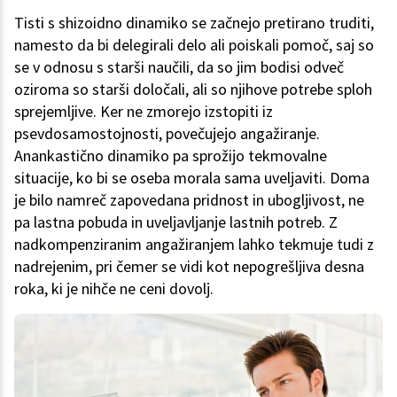
Tisti s shizoidno dinamiko se začnejo pretirano truditi,
namesto da bi delegirali delo ali poiskali pomoč, saj so
se v odnosu s starši naučili, da so jim bodisi odveč
oziroma so starši določali, ali so njihove potrebe sploh
sprejemljive. Ker ne zmorejo izstopiti iz
psevdosamostojnosti, povečujejo angažiranje.
Anankastično dinamiko pa sprožijo tekmovalne
situacije, ko bi se oseba morala sama uveljaviti. Doma
je bilo namreč zapovedana pridnost in ubogljivost, ne
pa lastna pobuda in uveljavljanje lastnih potreb. Z
nadkompenziranim angažiranjem lahko tekmuje tudi z
nadrejenim, pri čemer se vidi kot nepogrešljiva desna
roka, ki je nihče ne ceni dovolj.