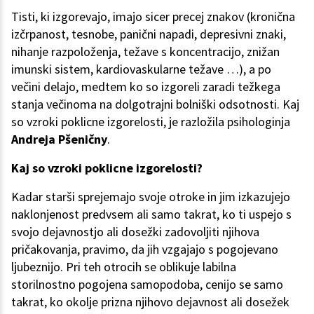
Tisti, ki izgorevajo, imajo sicer precej znakov (kronična
izčrpanost, tesnobe, panični napadi, depresivni znaki,
nihanje razpoloženja, težave s koncentracijo, znižan
imunski sistem, kardiovaskularne težave …), a po
večini delajo, medtem ko so izgoreli zaradi težkega
stanja večinoma na dolgotrajni bolniški odsotnosti. Kaj
so vzroki poklicne izgorelosti, je razložila psihologinja
Andreja Pšeničny
.
Kaj so vzroki poklicne izgorelosti?
Kadar starši sprejemajo svoje otroke in jim izkazujejo
naklonjenost predvsem ali samo takrat, ko ti uspejo s
svojo dejavnostjo ali dosežki zadovoljiti njihova
pričakovanja, pravimo, da jih vzgajajo s pogojevano
ljubeznijo. Pri teh otrocih se oblikuje labilna
storilnostno pogojena samopodoba, cenijo se samo
takrat, ko okolje prizna njihovo dejavnost ali dosežek