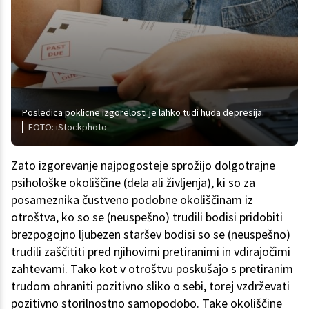
Posledica poklicne izgorelosti je lahko tudi huda depresija.
FOTO: iStockphoto
Zato izgorevanje najpogosteje sprožijo dolgotrajne
psihološke okoliščine (dela ali življenja), ki so za
posameznika čustveno podobne okoliščinam iz
otroštva, ko so se (neuspešno) trudili bodisi pridobiti
brezpogojno ljubezen staršev bodisi so se (neuspešno)
trudili zaščititi pred njihovimi pretiranimi in vdirajočimi
zahtevami. Tako kot v otroštvu poskušajo s pretiranim
trudom ohraniti pozitivno sliko o sebi, torej vzdrževati
pozitivno storilnostno samopodobo. Take okoliščine