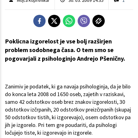
Mojca Koprivnikar
Poklicna izgorelost je vse bolj razširjen
problem sodobnega časa. O tem smo se
pogovarjali z psihologinjo Andrejo Pšeničny.
Zanimiv je podatek, ki ga navaja psihologinja, da je bilo
do konca leta 2008 od 1650 oseb, zajetih v raziskavi,
samo 42 odstotkov oseb brez znakov izgorelosti, 30
odstotkov izčrpanih, 20 odstotkov preizčrpanih (skupaj
50 odstotkov tistih, ki izgorevajo), osem odstotkov pa
jih je izgorelo. Pri tem gre poudariti, da psihologi
ločujejo tiste, ki izgorevajo in izgorele.